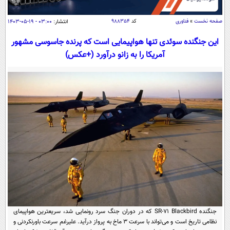
سیاسی
اقتصاد
صفحه نخست
»
فناوری
کد
۹۸۸۳۵۴
انتشار:
۰۳:۰۰ - ۱۹-۰۵-۱۴۰۳
جامعه
اقتصادی
این جنگنده سوئدی تنها هواپیمایی است که پرنده جاسوسی مشهور
آمریکا را به زانو درآورد (+عکس)
ورزشی
اجتماعی
خودرو
بین الملل
حوادث
فرهنگ و هنر
سیاست خارجی
سلامت
علم و دانش
یک برش دانایی
قرآن
فناوری و It
محیط زیست
گوناگون
علمی
سفر و تفریح
فیلم
سرگرمی
اخبار کریپتو
عصر ایران 2
اقتصاد
باشگاه مغز
آموزش زبان
خواندنی ها و دیدنی ها
ورزش
مجله تصویری سلاح
جنگنده SR-۷۱ Blackbird که در دوران جنگ سرد رونمایی شد، سریعترین هواپیمای
داستان کوتاه
سیاست
نظامی تاریخ است و می‌تواند با سرعت ۳ ماخ به پرواز درآید. علیرغم سرعت باورنکردنی و