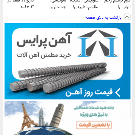
کرم ترمیم زخم
سوئیسی | سبک،
سوئیسی:
داری؟؟ فقط در
ایرانی را
مقاوم، طبیعی!
جدیدترین
3 هفته
ساخت!!!
ویزیت
فناوری اروپا،
ترمیمش کن!😍
بازگشت به بالای صفحه
رایگان+پرداخت
سبک و مقاوم |
اقساطی😍
پرداخت قسطی