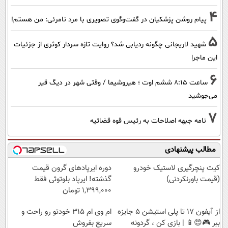
4
پیام روشن پزشکیان در گفت‌و‌گوی تصویری با مرد نامرئی: من هستم!
5
شهید لاریجانی چگونه ردیابی شد؟ روایت تازه سردار کوثری از جزئیات
این ماجرا
6
ساعت ۸:۱۵ ششم اوت ؛ هیروشیما / وقتی شهر در دیگ قیر
می‌جوشید
7
نامه جبهه اصلاحات به رئیس قوه قضائیه
مطالب پیشنهادی
کیت پنچرگیری لاستیک خودرو
دوره ایرپاد‌های گرون قیمت
(قیمت باورنکردنی)
گذشته! ایرپاد بلوتوثی فقط
1,399,000 تومان
از آیفون 17 تا پلی استیشن 5 جایزه
ام وی ام 315 خودتو رو راحت و
ببر 🎮😍📱 | بازی کن ، گردونه
سریع بفروش