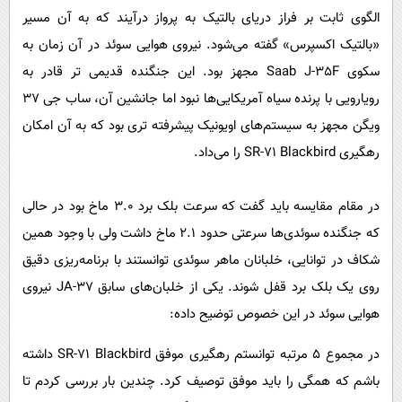
الگوی ثابت بر فراز دریای بالتیک به پرواز درآیند که به آن مسیر
«بالتیک اکسپرس» گفته می‌شود. نیروی هوایی سوئد در آن زمان به
سکوی Saab J-35F مجهز بود. این جنگنده قدیمی تر قادر به
رویارویی با پرنده سیاه آمریکایی‌ها نبود اما جانشین آن، ساب جی ۳۷
ویگن مجهز به سیستم‌های اویونیک پیشرفته تری بود که به آن امکان
رهگیری SR-71 Blackbird را می‌داد.
در مقام مقایسه باید گفت که سرعت بلک برد ۳.۰ ماخ بود در حالی
که جنگنده سوئدی‌ها سرعتی حدود ۲.۱ ماخ داشت ولی با وجود همین
شکاف در توانایی، خلبانان ماهر سوئدی توانستند با برنامه‌ریزی دقیق
روی یک بلک برد قفل شوند. یکی از خلبان‌های سابق JA-37 نیروی
هوایی سوئد در این خصوص توضیح داده:
در مجموع ۵ مرتبه توانستم رهگیری موفق SR-71 Blackbird داشته
باشم که همگی را باید موفق توصیف کرد. چندین بار بررسی کردم تا