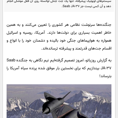
سیستم‌های اویونیک پیشرفته، تنها یک جت جنگی توانسته روی آن قفل موشکی انجام
پیامک
سرگرمی
دهد و آن کسی نیست جز Saab JA-۳۷.
روانشناسی
فناوری
آشپزی
گوناگون
جنگنده‌ها سرنوشت نظامی هر کشوری را تعیین می‌کنند و به همین
دانلود
حوادث
خاطر اهمیت بسیاری برای دولت‌ها دارند. آمریکا، روسیه و اسرائیل
همواره به هواپیماهای جنگی خود بالیده و دشمنان خود را با انواع و
محیط زیست
اقسام جت‌های قدرتمند و پیشرفته ترسانده‌اند.
سلامت
به گزارش روزیاتو، امروز تصمیم گرفته‌ایم نیم نگاهی به جنگنده Saab
فرهنگی
JA-۳۷ بیندازیم که برای نخستین بار موفق شده پرنده سیاه آمریکا را
بین الملل
بترساند!
اجتماعی
حیات وحش
سیاست خارجی