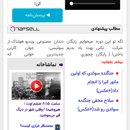
کن!
◀ پرسش‌نامه
مطالب پیشنهادی
اگه تو این دوره
میخوایم رایگان
دندان مصنوعی
ویدیو هولناک از
شرکت نکنی
بهت یاد بدیم
سوئیسی:
جوان کارتن
باختی! ( رایگان
چجوری
جدیدترین
خوابی که
آموزش ببین
پولدارشی! باور
فناوری اروپا،
میلیاردر شد.
بیشتر بخوانید:
تماشاخانه
پولدار شی)
نداری امتحانش
سبک و مقاوم |
آموزش رایگان
جنگنده سوئدی که اولین
مجانیه
پرداخت قسطی
مانور کبرا را انجام
داد(+عکس)
سلاح مخفی جنگنده
ساعت ۸:۱۵ ششم اوت ؛
سوئدی رو شد(+عکس)
هیروشیما / وقتی شهر در دیگ
قیر می‌جوشید
محمدباقر خرازی کیست؟