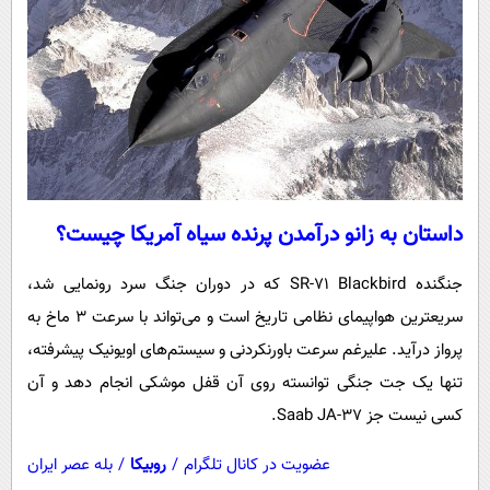
داستان به زانو درآمدن پرنده سیاه آمریکا چیست؟
جنگنده SR-۷۱ Blackbird که در دوران جنگ سرد رونمایی شد،
سریعترین هواپیمای نظامی تاریخ است و می‌تواند با سرعت ۳ ماخ به
پرواز درآید. علیرغم سرعت باورنکردنی و سیستم‌های اویونیک پیشرفته،
تنها یک جت جنگی توانسته روی آن قفل موشکی انجام دهد و آن
کسی نیست جز Saab JA-۳۷.
عضویت در کانال تلگرام
/
روبیکا
/
بله عصر ایران