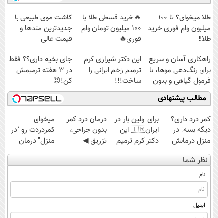
آموزش رایگان
میلیاردی)
◗پرسش‌نامه◖
کن تا دیر نشده!
طلا میخوای؟ تا 100
🔥خرید قسطی طلا با
کاشت موی طبیعی با
میلیون وام فوری خرید
100 میلیون تومان وام
جدیدترین متدها و
طلا‼️
فوری🔥
قیمت عالی
راهکاری آسان و سریع
این دکتر شیرازی کرم
جای بخیه داری؟؟ فقط
برای رنگ‌دهی موها، با
ترمیم زخم ایرانی را
در 3 هفته ترمیمش
فرمول گیاهی و بدون
ساخت!!!
کن!😍
آمونیاک
مطالب پیشنهادی
کمر درد داری؟
برای اولین بار در
درمان درد کمر
میخوای
دیگه بسه! در
ایران🇮🇷 این
بدون جراحی،
کمردردت رو "در
منزل درمانش
دکتر کرم ترمیم
تزریق ◀
منزل" درمان
کن
کننده 23 روزه
پرسش‌نامه رو پر
کنی؟ (◂فیلم +
نظر شما
(◀پرسش‌نامه)
ساخت!
کن ▶
◂پرسش‌نامه)
نام
ایمیل