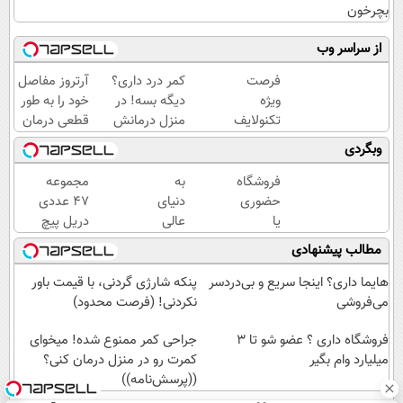
بچرخون
از سراسر وب
فرصت
کمر درد داری؟
آرتروز مفاصل
ویژه
دیگه بسه! در
خود را به طور
تکنولایف
منزل درمانش
قطعی درمان
برای وام،
کن
کنید!
وبگردی
150
(◀پرسش‌نامه)
◗پرسش‌نامه◖
میلیون با
فروشگاه
به
مجموعه
یک چک
حضوری
دنیای
47 عددی
یا
عالی
دریل پیچ
اینترنتی
بازار
گوشتی
مطالب پیشنهادی
داری؟
والکس
شارژی‌ (با
راحت
خوش
قیمت
هایما داری؟ اینجا سریع و بی‌دردسر
پنکه شارژی گردنی، با قیمت باور
محصول
آمدید!
فوق‌العاده)
می‌فروشی
نکردنی! (فرصت محدود)
و
ترید را
خدماتت
فروشگاه داری ؟ عضو شو تا 3
آغاز
جراحی کمر ممنوع شده! میخوای
میلیارد وام بگیر
رو
کنید!
کمرت رو در منزل درمان کنی؟
بفروش
((پرسش‌نامه))