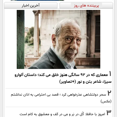
پربیننده های روز
آخرین اخبار
1
معماری که در 92 سالگی هنوز خلق می کند؛ داستان آلوارو
سیزا، شاعر بتن و نور (+تصاویر)
2
سحر دولتشاهی عذرخواهی کرد ؛ قصد بی احترامی به اذان نداشتم
(عکس)
3
امروز با حافظ: گُل در بَر و مِی در کَف و معشوق به کام است