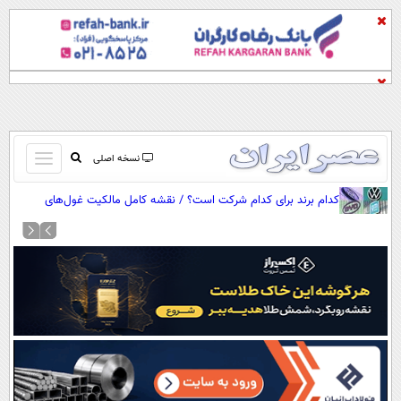
باز
نسخه اصلی
و
صفحه اول
کدام برند برای کدام شرکت است؟ / نقشه کامل مالکیت غول‌های
بسته
خودروسازی جهان
تماس با ما
کردن
آرشیو
منو
جستجو
نظرسنجی
آب و هوا
اوقات شرعی
پیوند ها
سواد زندگی