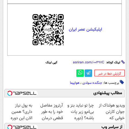
اپلیکیشن عصر ایران
لینک کوتاه:
کپی لینک
‌گزارش خطا در خبر
برچسب ها:
جنگنده سوئدی
،
هواپیما
مطالب پیشنهادی
ویدیو هولناک از
چرا تو نباید بنز و
آرتروز مفاصل
به پول نیاز
جوان کارتن
بی‌ام‌و زیر پات
خود را به طور
داری؟ همین
خوابی که
باشه؟ (دوره
قطعی درمان
الان این دوره
میلیاردر شد.
رایگان درآمد
کنید!
رایگان رو شرکت
از سراسر وب