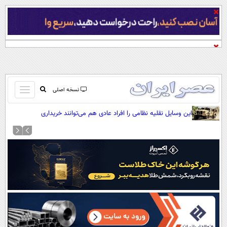
باز
نسخه اصلی
و
صفحه اول
این وسایل نقلیه نظامی را افراد عادی هم می‌توانند خریداری
بسته
کنند(+عکس)
تماس با ما
کردن
آرشیو
منو
جستجو
نظرسنجی
آب و هوا
اوقات شرعی
پیوند ها
سواد زندگی