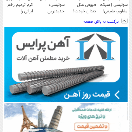
سوئیسی | سبک،
طبیعی مثل
سوئیسی:
کرم ترمیم زخم
مقاوم، طبیعی!
دندان خودت!
جدیدترین
ایرانی را
ویزیت
نصب آسان و
فناوری اروپا،
ساخت!!!
بازگشت به بالای صفحه
رایگان+پرداخت
پرداخت اقساطی
سبک و مقاوم |
اقساطی😍
💳 📍 تهران
پرداخت قسطی