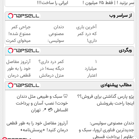
سر بزنید ! | فقط ۲۵ میلیون !
ایرانی را ساخت!!!
از سراسر وب
آخرین باری
دندان
جراحی کمر
که درد کمر
مصنوعی
ممنوع شده!
داری!
سوئیسی:
میخوای کمرت
◗پرسش‌نامه
جدیدترین
رو در منزل
وبگردی
رو پر کن◖
فناوری
درمان کنی؟
اروپا،
((پرسش‌نامه))
۱
کمر درد داری؟
آرتروز مفاصل
سبک و
میلیارد
دیگه بسه! در
خود را به طور
مقاوم |
اعتبار
منزل درمانش
قطعی درمان
پرداخت
خرید
کن
کنید!
مطالب پیشنهادی
قسطی
طلا |
(◀پرسش‌نامه)
◗پرسش‌نامه◖
بدون
پژو پارس گذاشتی برای فروش؟؟
🦷 سبک و طبیعی مثل دندان
ضامن
اینجا راحت بفروشش
خودت! نصب آسان و پرداخت
و چک
اقساطی 💳 📍 تهران
دندان مصنوعی سوئیسی:
آرتروز مفاصل خود را به طور قطعی
جدیدترین فناوری اروپا، سبک و
درمان کنید! ◗پرسش‌نامه◖
مقاوم | پرداخت قسطی