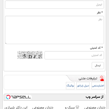
* نظر
* کد امنیتی
اعتبارسنجی
دیزل ژنراتور
بوکینگ
از سراسر وب
دندان مصنوعی
🦷 سبک و
دندان مصنوعی
این دکتر شیرازی