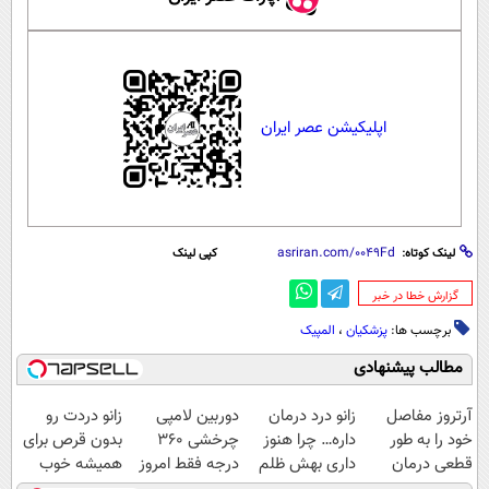
اپلیکیشن عصر ایران
لینک کوتاه:
کپی لینک
‌گزارش خطا در خبر
برچسب ها:
پزشکیان
،
المپیک
مطالب پیشنهادی
آرتروز مفاصل
زانو درد درمان
دوربین لامپی
زانو دردت رو
خود را به طور
داره… چرا هنوز
چرخشی 360
بدون قرص برای
قطعی درمان
داری بهش ظلم
درجه فقط امروز
همیشه خوب
کنید!
می‌کنی؟
حراج شد🔥
کن! (قدم اول،