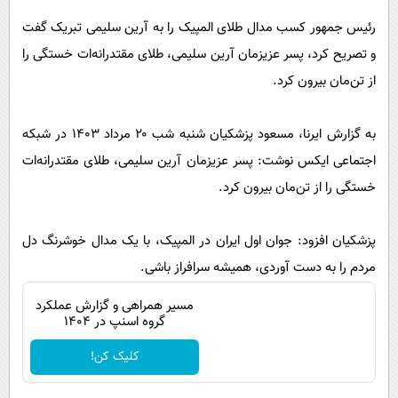
پیامک
سرگرمی
رئیس جمهور کسب مدال طلای المپیک را به آرین سلیمی تبریک گفت
روانشناسی
فناوری
و تصریح کرد، پسر عزیزمان آرین سلیمی، طلای مقتدرانه‌ات خستگی را
آشپزی
گوناگون
از تن‌مان بیرون کرد.
دانلود
حوادث
به گزارش ایرنا، مسعود پزشکیان شنبه شب ۲۰ مرداد ۱۴۰۳ در شبکه
محیط زیست
اجتماعی ایکس نوشت: پسر عزیزمان آرین سلیمی، طلای مقتدرانه‌ات
سلامت
خستگی را از تن‌مان بیرون کرد.
فرهنگی
پزشکیان افزود: جوان اول ایران در المپیک، با یک مدال خوشرنگ دل
بین الملل
مردم را به دست آوردی، همیشه سرافراز باشی.
اجتماعی
مسیر همراهی و گزارش عملکرد
حیات وحش
گروه اسنپ در ۱۴۰۴
سیاست خارجی
کلیک کن!