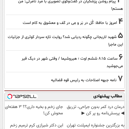
3
پیام روشن پزشکیان در گفت‌و‌گوی تصویری با مرد نامرئی: من
هستم!
4
امروز با حافظ: گُل در بَر و مِی در کَف و معشوق به کام است
5
شهید لاریجانی چگونه ردیابی شد؟ روایت تازه سردار کوثری از جزئیات
این ماجرا
6
ساعت ۸:۱۵ ششم اوت ؛ هیروشیما / وقتی شهر در دیگ قیر
می‌جوشید
7
نامه جبهه اصلاحات به رئیس قوه قضائیه
مطالب پیشنهادی
درمان درد کمر بدون جراحی، تزریق
جای زخم و بخیه داری؟؟ 3 هفته‌ای
◀ پرسش‌نامه رو پر کن ▶
محوش کن!
به بزرگترین جشنواره ایمپلنت تهران
این دکتر شیرازی کرم ترمیم زخم