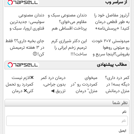
از سراسر وب
◗پرسش‌نامه◖
پرداخت درب
پرسش‌نامه)
منزل
آرتروز مفاصل خود را
دندان مصنوعی سبک و
دندان مصنوعی
به طور قطعی درمان
مقاوم می‌خوای؟
سوئیسی: جدیدترین
کنید! ◗پرسش‌نامه◖
پرداخت اقساطی هم
فناوری اروپا، سبک و
داریم!😍 | 📍تهران
مقاوم | پرداخت
میدونستی 207 خودت
این دکتر شیرازی کرم
جای بخیه داری؟؟ فقط
قسطی
رو میتونی روهوا
ترمیم زخم ایرانی را
در 3 هفته ترمیمش
بفروشی؟اینجا سریع و
ساخت!!!
کن!😍
راحت بفروش
مطالب پیشنهادی
کمر درد داری؟
میخوای
درمان درد کمر
❌لازم نیست
دیگه بسه! در
کمردردت رو "در
بدون جراحی،
کمردرد رو تحمل
منزل درمانش
منزل" درمان
تزریق ◀
کنی❌ درمان
کن
کنی؟ (◂فیلم +
پرسش‌نامه رو پر
بدون جراحی و
نظر شما
(◀پرسش‌نامه)
◂پرسش‌نامه)
کن ▶
قرص
(پرسشنامه)
نام
ایمیل