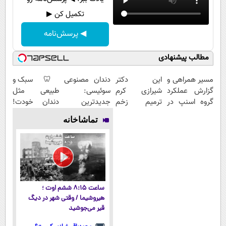
تکمیل کن ▶
◀ پرسش‌نامه
مطالب پیشنهادی
مسیر همراهی و
این دکتر
دندان مصنوعی
🦷 سبک و
گزارش عملکرد
شیرازی کرم
سوئیسی:
طبیعی مثل
گروه اسنپ در
ترمیم زخم
جدیدترین
دندان خودت!
۱۴۰۴
ایرانی را
فناوری اروپا،
نصب آسان و
تماشاخانه
ساخت!!!
سبک و مقاوم |
پرداخت
پرداخت قسطی
اقساطی 💳 📍
تهران
ساعت ۸:۱۵ ششم اوت ؛
هیروشیما / وقتی شهر در دیگ
قیر می‌جوشید