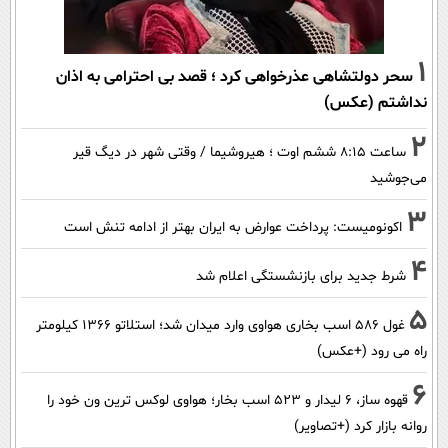
1
سحر دولتشاهی عذرخواهی کرد ؛ قصد بی احترامی به اذان
نداشتم (عکس)
2
ساعت ۸:۱۵ ششم اوت ؛ هیروشیما / وقتی شهر در دیگ قیر
می‌جوشید
3
اکونومیست: پرداخت عوارض به ایران بهتر از ادامه تنش است
4
شرط جدید برای بازنشستگی اعلام شد
5
غول 586 اسب بخاری هواوی وارد میدان شد؛ استلاتو 1366 کیلومتر
راه می رود (+عکس)
6
قهوه ساز، 6 لیدار و 523 اسب بخار؛ هواوی لوکس ترین ون خود را
روانه بازار کرد (+تصاویر)