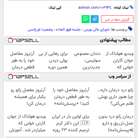
لینک کوتاه:
کپی لینک
‌گزارش خطا در خبر
برچسب ها:
شورای عالی بورس
،
جلسه فوق العاده
،
وضعیت اورژانسی
مطالب پیشنهادی
ویدیو هولناک از
دندان مصنوعی
برای رهایی از بی
آرتروز مفاصل
جوان کارتن
سوئیسی:
پولی دیدن
خود را به طور
خوابی که
جدیدترین
همین دوره
قطعی درمان
میلیاردر شد.
فناوری اروپا،
رایگان کافیه!
کنید!
از سراسر وب
آموزش رایگان
سبک و مقاوم |
(شمارتو وارد کن)
◗پرسش‌نامه◖
پرداخت قسطی
زانو درد درمان داره…
آرتروز مفاصل خود را
آرتروز مفصل زانو رو
چرا هنوز داری بهش
به طور قطعی درمان
یکبار برای همیشه
ظلم می‌کنی؟
کنید! ◗پرسش‌نامه◖
درمان کن!
◗پرسش‌نامه◖
درمان زانو درد بدون
برای اولین بار در ایران
ویدیو هولناک از جوان
عمل،تزریق و دارو
🇮🇷 این دکتر کرم
کارتن خوابی که
(◂پرسش‌نامه)
ترمیم کننده 23 روزه
میلیاردر شد. آموزش
ساخت!
رایگان