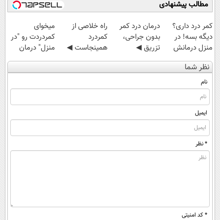
مطالب پیشنهادی
کمر درد داری؟
درمان درد کمر
‌راه خلاصی از
میخوای
دیگه بسه! در
بدون جراحی،
کمردرد
کمردردت رو "در
منزل درمانش
تزریق ◀
همینجاست ◀
منزل" درمان
کن
پرسش‌نامه رو پر
فقط کافیه فرم
کنی؟ (◂فیلم +
نظر شما
(◀پرسش‌نامه)
کن ▶
رو پر کنی!
◂پرسش‌نامه)
نام
ایمیل
* نظر
* کد امنیتی