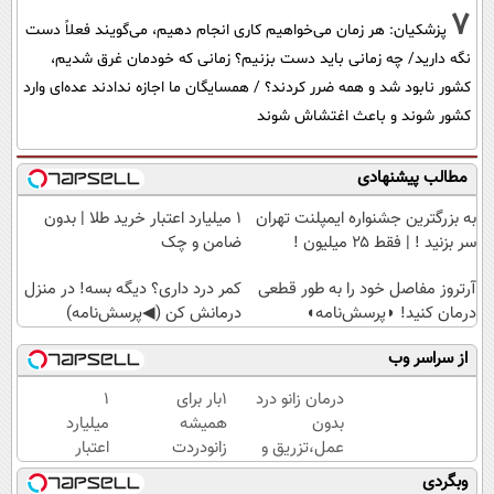
7
پزشکیان: هر زمان می‌خواهیم کاری انجام دهیم، می‌گویند فعلاً دست
نگه دارید/ چه زمانی باید دست بزنیم؟ زمانی که خودمان غرق شدیم،
کشور نابود شد و همه ضرر کردند؟ / همسایگان ما اجازه ندادند عده‌ای وارد
کشور شوند و باعث اغتشاش شوند
مطالب پیشنهادی
به بزرگترین جشنواره ایمپلنت تهران
۱ میلیارد اعتبار خرید طلا | بدون
سر بزنید ! | فقط ۲۵ میلیون !
ضامن و چک
آرتروز مفاصل خود را به طور قطعی
کمر درد داری؟ دیگه بسه! در منزل
درمان کنید! ◗پرسش‌نامه◖
درمانش کن (◀پرسش‌نامه)
از سراسر وب
درمان زانو درد
1بار برای
۱
بدون
همیشه
میلیارد
عمل،تزریق و
زانودردت
اعتبار
دارو
رودرمان کن!
خرید
وبگردی