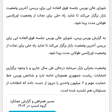
پیامک
سرگرمی
شورای عالی بورس جلسه فوق العاده ایی برای بررسی آخرین وضعیت
روانشناسی
فناوری
بازار برگزار می‌کند تا شاید راه حلی برای نجات از وضعیت اورژانسی
آشپزی
گوناگون
طولانی مدت پیدا شود.
دانلود
حوادث
به گزارش بورس پرس، شورای عالی بورس جلسه فوق العاده ایی برای
محیط زیست
بررسی آخرین وضعیت بازار برگزار می‌کند تا شاید راه حلی برای نجات از
سلامت
وضعیت اورژانسی طولانی مدت پیدا شود.
فرهنگی
بین الملل
وضعیت بحرانی بازار سرمایه درحالی طی سال جاری و با وجود برگزاری
انتخابات ریاست جمهوری همچنان ادامه دارد و شاخص بورس خط
اجتماعی
حمایت مهم و ۲ میلیون واحدی را دیروز از دست داده که انتقادات از
حیات وحش
مسئولان هم تشدید شده است.
سیاست خارجی
مسیر همراهی و گزارش عملکرد
گروه اسنپ در ۱۴۰۴