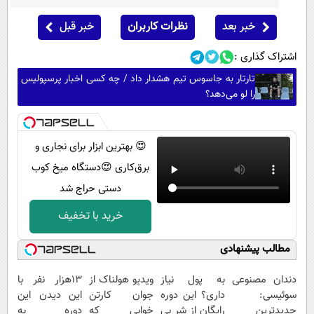
خبر بعد
نظرات کاربران
خبر قبل
اشتراک گذاری :
تارتار به جاسوس تیم هشدار داد / چه کسی اخبار پرسپولیس
را لو می‌دهد؟
😍 بهترین ابزار برای نجاری و
برق‌کاری 😍دستگاه میخ کوب
دستی حراج شد
خرید با تخفیف
مطالب پیشنهادی
دندان مصنوعی
به پول نیاز
ویدیو هولناک از
13هزار نفر با
سوئیسی:
داری؟ این دوره
جوان کارتن
این دیدن این
جدیدترین
رایگان از شر بی
خوابی که
دوره به