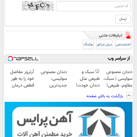
اعتبارسنجی
دیزل ژنراتور
بوکینگ
از سراسر وب
دندان مصنوعی
🦷 سبک و
دندان مصنوعی
آرتروز مفاصل
سوئیسی | سبک،
طبیعی مثل
سوئیسی:
خود را به طور
مقاوم، طبیعی!
دندان خودت!
جدیدترین
قطعی درمان
ویزیت
نصب آسان و
فناوری اروپا،
کنید!
بازگشت به بالای صفحه
رایگان+پرداخت
پرداخت اقساطی
سبک و مقاوم |
◗پرسش‌نامه◖
اقساطی😍
💳 📍 تهران
پرداخت قسطی