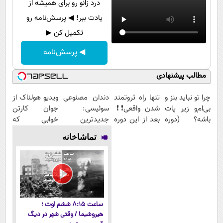
درد زانو رو برای همیشه از
یادت ببر! ◀ پرسش‌نامه رو
تکمیل کن ▶
◀ پرسش‌نامه
مطالب پیشنهادی
چرا تو نباید بنز و
تنها راه ثروتمند
دندان مصنوعی
ویدیو هولناک از
بی‌ام‌و زیر پات
شدن واقعی❗❗
سوئیسی:
جوان کارتن
باشه؟ (دوره
بعد از این دوره
جدیدترین
خوابی که
رایگان درآمد
تو خواب هم
فناوری اروپا،
میلیاردر شد.
تماشاخانه
میلیاردی)
پول در بیار😍
سبک و مقاوم |
آموزش رایگان
پرداخت قسطی
ساعت ۸:۱۵ ششم اوت ؛
هیروشیما / وقتی شهر در دیگ