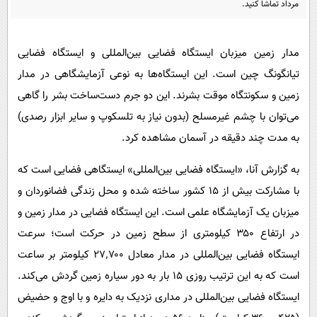
مرداد تماشا کنید.
پیامک
سرگرمی
روانشناسی
فناوری
مدار زمین میزبان ایستگاه فضایی بین‌المللی و ایستگاه فضایی
آشپزی
گوناگون
تیانگونگ چین است. این ایستگاه‌ها به نوعی آزمایشگاهی در مدار
دانلود
حوادث
زمین و سکونتگاه موقت بشرند. این دو جرم دست‌ساخت بشر را گاهی
محیط زیست
می‌توان با چشم غیرمسلح (بدون نیاز به تلسکوپ و سایر ابزار رصدی)
به مدت چند دقیقه در آسمان مشاهده کرد.
سلامت
فرهنگی
به گزارش آنا، «ایستگاه فضایی بین‌المللی» ایستگاهی فضایی است که
با مشارکت بیش از ۱۵ کشور ساخته شده و محل زندگی فضانوردان و
بین الملل
میزبان یک آزمایشگاه علمی است. این ایستگاه فضایی در مدار زمین و
اجتماعی
در ارتفاع ۳۵۰ کیلومتری از سطح زمین در حرکت است؛ سرعت
حیات وحش
ایستگاه فضایی بین‌المللی در مدار معادل ۲۷٬۷۰۰ کیلومتر بر ساعت
سیاست خارجی
است که به این ترتیب روزی ۱۵ بار به دور سیاره زمین گردش می‌کند.
ایستگاه فضایی بین‌المللی در مداری نزدیک به دایره و با اوج و حضیض