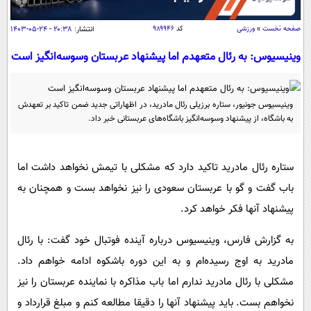
سیاسی
اقتصاد
صفحه نخست
»
ورزشی
کد
۹۸۹۹۴۶
انتشار:
۲۰:۳۸ - ۲۴-۰۵-۱۴۰۳
جامعه
اقتصادی
وینیسیوس: به رئال متعهدم اما پیشنهاد عربستان وسوسه‌انگیز است
ورزشی
اجتماعی
خودرو
بین الملل
حوادث
وینیسیوس جونیور، ستاره برزیلی رئال مادرید، در اظهاراتی جدید ضمن تاکید بر تعهدش
به باشگاه، از پیشنهاد وسوسه‌انگیز باشگاه‌های عربستانی خبر داد.
فرهنگ و هنر
سیاست خارجی
سلامت
علم و دانش
یک برش دانایی
ستاره رئال مادرید تاکید دارد که مشکلی با تیمش نخواهد داشت اما
قرآن
فناوری و It
محیط زیست
باب گفت و گو با عربستان سعودی را نیز نخواهد بست و همچنان به
گوناگون
علمی
سفر و تفریح
پیشنهاد آنها فکر خواهد کرد.
فیلم
سرگرمی
اخبار کریپتو
به گزارش فارس، وینیسیوس درباره آینده فوتبال خود گفت: با رئال
عصر ایران 2
اقتصاد
باشگاه مغز
مادرید به اوج رسیده‌ام و به این دوره باشکوه ادامه خواهم داد.
آموزش زبان
خواندنی ها و دیدنی ها
ورزش
مجله تصویری سلاح
مشکلی با رئال مادرید ندارم اما باب مذاکره با نماینده عربستان را نیز
داستان کوتاه
سیاست
نخواهم بست. باید پیشنهاد آنها را دقیقا مطالعه کنم و مبلغ قرارداد و