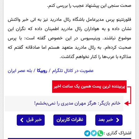
پیامک
سرگرمی
صحت سنجی این پیشنهاد عجیب را بررسی کنم.
روانشناسی
فناوری
فلورنتینو پرس مدیرعامل باشگاه رئال مادرید نیز به انی خبر واکنش
آشپزی
گوناگون
نشان داده و به هواداران رئال مادرید اطمینان داده که نگران این
دانلود
موضوع نباشند. وینیسیوس در این خصوص گفته است: با پرس
حوادث
صحبت کرده‌ام. به رئال مادرید متعهد هستم اما صادقانه گفتم که
محیط زیست
مذاکره با عرب‌ها را کنار نخواهم گذاشت.
سلامت
عضویت در کانال تلگرام
/
روبیکا
/
بله عصر ایران
فرهنگی
بین الملل
پربیننده ترین پست همین یک ساعت اخیر
اجتماعی
خانم بازیگر: هرگز مهران مدیری را نمی‌بخشم!
حیات وحش
سیاست خارجی
خبر بعد
نظرات کاربران
خبر قبل
اشتراک گذاری :