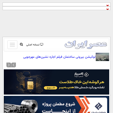
باز
نسخه اصلی
و
صفحه اول
لوکیشن بیرونی ساختمان فیلم اجاره نشین‌های مهرجویی
بسته
تماس با ما
کردن
آرشیو
منو
جستجو
نظرسنجی
آب و هوا
اوقات شرعی
پیوند ها
سواد زندگی