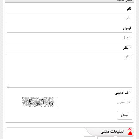
(◀پرسش‌نامه)
◂پرسش‌نامه)
کن ▶
ساخت!
نام
ایمیل
* نظر
* کد امنیتی