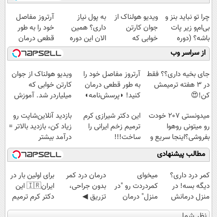
چرا تو نباید بنز و
ویدیو هولناک از
به پول نیاز
آرتروز مفاصل
بی‌ام‌و زیر پات
جوان کارتن
داری؟ همین
خود را به طور
باشه؟ (دوره
خوابی که
الان این دوره
قطعی درمان
رایگان درآمد
میلیاردر شد.
رایگان رو شرکت
کنید!
از سراسر وب
میلیاردی)
آموزش رایگان
کن تا دیر نشده!
◗پرسش‌نامه◖
جای بخیه داری؟؟ فقط
آرتروز مفاصل خود را
ویدیو هولناک از جوان
در 3 هفته ترمیمش
به طور قطعی درمان
کارتن خوابی که
کن!😍
کنید! ◗پرسش‌نامه◖
میلیاردر شد. آموزش
رایگان
میدونستی 207 خودت
این دکتر شیرازی کرم
بازدید آنلاین‌شاپت رو
رو میتونی روهوا
ترمیم زخم ایرانی را
زیاد کن، بازدید بالاتر =
بفروشی؟اینجا سریع و
ساخت!!!
درآمد بیشتر
راحت بفروش
مطالب پیشنهادی
کمر درد داری؟
میخوای
درمان درد کمر
برای اولین بار در
دیگه بسه! در
کمردردت رو "در
بدون جراحی،
ایران🇮🇷 این
منزل درمانش
منزل" درمان
تزریق ◀
دکتر کرم ترمیم
کن
کنی؟ (◂فیلم +
پرسش‌نامه رو پر
کننده 23 روزه
نظر شما