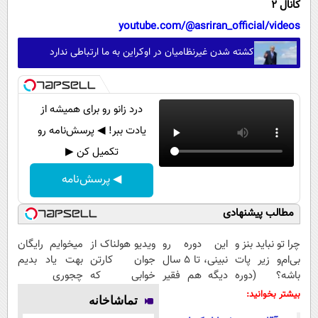
کانال 2
youtube.com/@asriran_official/videos
کشته شدن غیرنظامیان در اوکراین به ما ارتباطی ندارد
درد زانو رو برای همیشه از
یادت ببر! ◀ پرسش‌نامه رو
تکمیل کن ▶
◀ پرسش‌نامه
مطالب پیشنهادی
چرا تو نباید بنز و
این دوره رو
ویدیو هولناک از
میخوایم رایگان
بی‌ام‌و زیر پات
نبینی، تا 5 سال
جوان کارتن
بهت یاد بدیم
باشه؟ (دوره
دیگه هم فقیر
خوابی که
چجوری
رایگان درآمد
می‌مونی! همین
میلیاردر شد.
پولدارشی! باور
بیشتر بخوانید:
تماشاخانه
میلیاردی)
الان ثبت نام
آموزش رایگان
نداری امتحانش