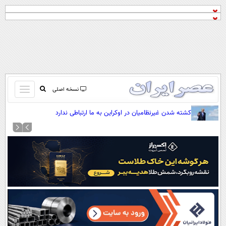
باز
نسخه اصلی
و
صفحه اول
کشته شدن غیرنظامیان در اوکراین به ما ارتباطی ندارد
بسته
تماس با ما
کردن
آرشیو
منو
جستجو
نظرسنجی
آب و هوا
اوقات شرعی
پیوند ها
سواد زندگی