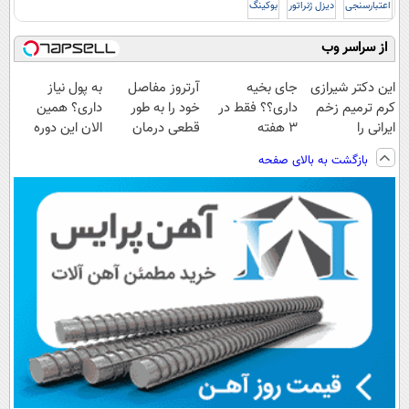
اعتبارسنجی
دیزل ژنراتور
بوکینگ
از سراسر وب
این دکتر شیرازی
جای بخیه
آرتروز مفاصل
به پول نیاز
کرم ترمیم زخم
داری؟؟ فقط در
خود را به طور
داری؟ همین
ایرانی را
3 هفته
قطعی درمان
الان این دوره
ساخت!!!
ترمیمش کن!😍
کنید!
رایگان رو شرکت
بازگشت به بالای صفحه
◗پرسش‌نامه◖
کن تا دیر نشده!