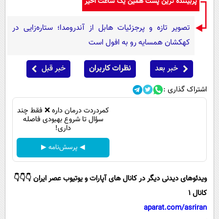
پربیننده ترین پست همین یک ساعت اخیر
پیامک
سرگرمی
روانشناسی
فناوری
تصویر تازه و پرجزئیات هابل از آندرومدا؛ ستاره‌زایی در
آشپزی
کهکشان همسایه رو به افول است
گوناگون
دانلود
حوادث
خبر بعد
نظرات کاربران
خبر قبل
محیط زیست
اشتراک گذاری :
سلامت
‌کمردردت درمان داره ❌ فقط چند
فرهنگی
سؤال تا شروع بهبودی فاصله‌
داری!
بین الملل
◀ پرسش‌نامه ▶
اجتماعی
حیات وحش
ویدئوهای دیدنی دیگر در کانال های آپارات و یوتیوب عصر ایران 👇👇👇
سیاست خارجی
کانال 1
aparat.com/asriran