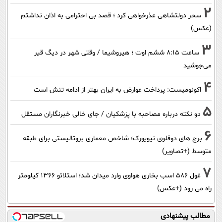
2
سحر دولتشاهی عذرخواهی کرد ؛ قصد بی احترامی به اذان نداشتم
(عکس)
3
ساعت ۸:۱۵ ششم اوت ؛ هیروشیما / وقتی شهر در دیگ قیر
می‌جوشید
4
اکونومیست: پرداخت عوارض به ایران بهتر از ادامه تنش است
5
دو نکته درباره مصاحبه با پزشکیان / جای خالی خبرنگاران مستقل
6
برج های دوقلوی نیویورک؛ شاخص معماری بروتالیستی برای طبقه
متوسط (+تصاویر)
7
غول 586 اسب بخاری هواوی وارد میدان شد؛ استلاتو 1366 کیلومتر
راه می رود (+عکس)
مطالب پیشنهادی