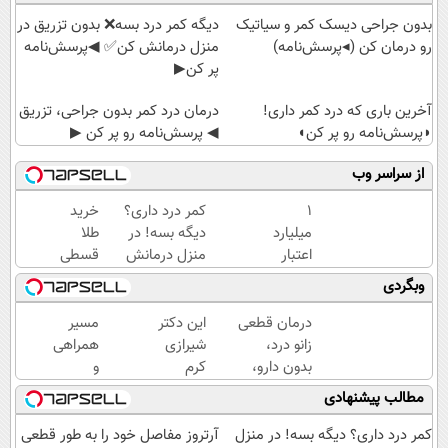
بدون جراحی دیسک کمر و سیاتیک
دیگه کمر درد بسه❌ بدون تزریق در
رو درمان کن (◂پرسش‌نامه)
منزل درمانش کن✅ ◀پرسش‌نامه
پر کن▶
آخرین باری که درد کمر داری!
درمان درد کمر بدون جراحی، تزریق
◗پرسش‌نامه رو پر کن◖
◀ پرسش‌نامه رو پر کن ▶
از سراسر وب
۱
کمر درد داری؟
خرید
میلیارد
دیگه بسه! در
طلا
اعتبار
منزل درمانش
قسطی
خرید
کن
شد!!!!!!
وبگردی
طلا |
(◀پرسش‌نامه)
بدون
درمان قطعی
این دکتر
مسیر
ضامن
زانو درد،
شیرازی
همراهی
و چک
بدون دارو،
کرم
و
بدون تزریق،
ترمیم
گزارش
مطالب پیشنهادی
بدون
زخم
عملکرد
جراحی!
ایرانی را
گروه
کمر درد داری؟ دیگه بسه! در منزل
آرتروز مفاصل خود را به طور قطعی