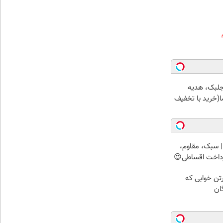
جلبک، هدیه
(خرید با تخفیف
 سبک، مقاوم،
رداخت اقساطی😍
رتن خوابی که
ان