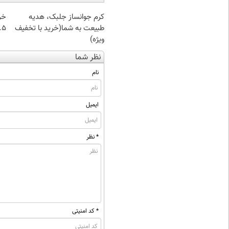
کرم جوانساز جلبک، هدیه
خر
طبیعت به شما(خرید با تخفیف
۰.۵ گرم تا
ویژه)
نظر شما
نام
ایمیل
* نظر
* کد امنیتی