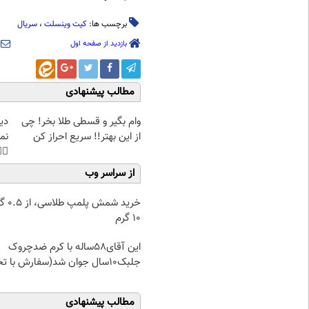
سریال
،
کیت وینسلت
برچسب ها:
بازدید از صفحه اول
مطالب پیشنهادی
غت
وام بگیر و قسطی طلا بخر! چی
هی
از این بهتر!! سریع احراز کن
45%تخفیف
از سراسر وب
۰.۵ گرم تا
۱۰ گرم
این آقای58ساله با کرم ضدچروک
جلبک10سال جوان شد(سفارش با تخفیف)
مطالب پیشنهادی