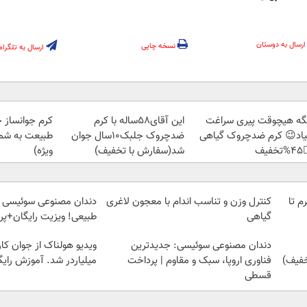
ارسال به دوستان
نسخه چاپی
ارسال به تلگرام
ز جلبک، هدیه
این آقای58ساله با کرم
دیگه هیچوقت پیری سرا
رید با تخفیف
ضدچروک جلبک10سال جوان
نمیاد😉 کرم ضدچروک گیا
ویژه)
شد(سفارش با تخفیف)
👈
 سوئیسی | سبک، مقاوم،
کنترل وزن و تناسب اندام با معجون لاغری
خرید شمش پلمپ طلاسی، از 
ایگان+پرداخت اقساطی😍
گیاهی
 از جوان کارتن خوابی که
دندان مصنوعی سوئیسی: جدیدترین
لیاردر شد. آموزش رایگان
فناوری اروپا، سبک و مقاوم | پرداخت
قسطی