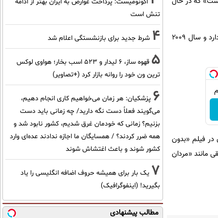
 «تراست» که در حال
اکونومیست: پرداخت عوارض به ایران بهتر از ادامه
تنش است
4
وینسلت همچنین ۷ نامزدی اسکار برای فیلم‌هایی مانند «تایتانیک»، «ایریس» و «کودکان کوچک» در کارنامه دارد و سال ۲۰۰۹
شرط جدید برای بازنشستگی اعلام شد
5
قهوه ساز، 6 لیدار و 523 اسب بخار؛ هواوی لوکس
ترین ون خود را روانه بازار کرد (+تصاویر)
6
پزشکیان: هر زمان می‌خواهیم کاری انجام دهیم،
می‌گویند فعلاً دست نگه دارید/ چه زمانی باید دست
بزنیم؟ زمانی که خودمان غرق شدیم، کشور نابود شد و
همه ضرر کردند؟ / همسایگان ما اجازه ندادند عده‌ای وارد
 در فیلم «بدون
کشور شوند و باعث اغتشاش شوند
ی مانند «مردان
7
یک بار برای همیشه حروف اضافه انگلیسی را یاد
بگیرید! (اینفوگرافیک)
مطالب پیشنهادی