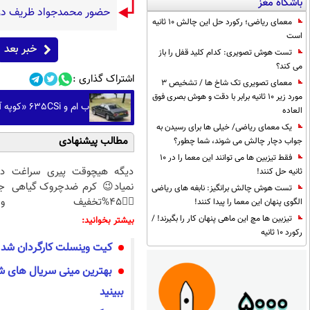
باشگاه مغز
حضور محمدجواد ظریف در م
معمای ریاضی؛ رکورد حل این چالش 10 ثانیه
است
خبر بعد
تست هوش تصویری: کدام کلید قفل را باز
می کند؟
اشتراک گذاری :
معمای تصویری تک شاخ ها / تشخیص 3
مورد زیر 10 ثانیه برابر با دقت و هوش بصری فوق
ب ام و 635CSi «کوپه آبزرور»؛ رویایی که دهه ها زودتر متولد شد (+تصاویر)
العاده
یک معمای ریاضی/ خیلی ها برای رسیدن به
مطالب پیشنهادی
جواب دچار چالش می شوند، شما چطور؟
فقط تیزبین ها می توانند این معما را در 10
دیگه هیچوقت پیری سراغت
د
ثانیه حل کنند!
نمیاد😉 کرم ضدچروک گیاهی
ج
تست هوش چالش برانگیز: نابغه های ریاضی
👈🏻45%تخفیف
و 
الگوی پنهان این معما را پیدا کنند!
تیزبین ها مچ این ماهی پنهان کار را بگیرند! /
بیشتر بخوانید:
رکورد 10 ثانیه
کیت وینسلت کارگردان شد
ببینید