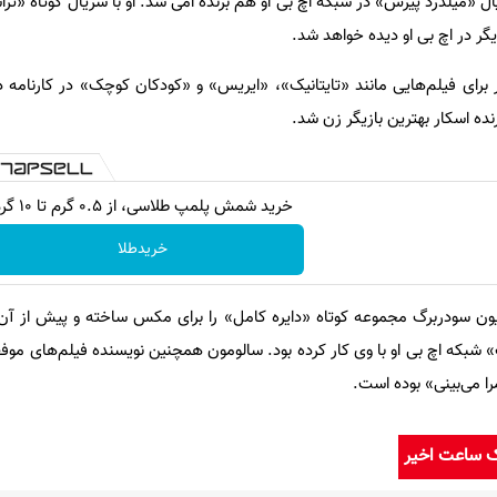
 او سال ۲۰۱۱ برای سریال «میلدرد پیرس» در شبکه اچ بی او هم برنده امی شد. او با سریال کوتاه
 در اچ بی او دیده خواهد شد.
نده اسکار بهترین بازیگر زن شد.
خرید شمش پلمپ طلاسی، از ۰.۵ گرم تا ۱۰ گرم
خریدطلا
یون سودربرگ مجموعه کوتاه «دایره کامل» را برای مکس ساخته و پیش از آن
 شبکه اچ بی او با وی کار کرده بود. سالومون همچنین نویسنده فیلم‌های موفق
ا می‌بینی» بوده است.
ک ساعت اخیر