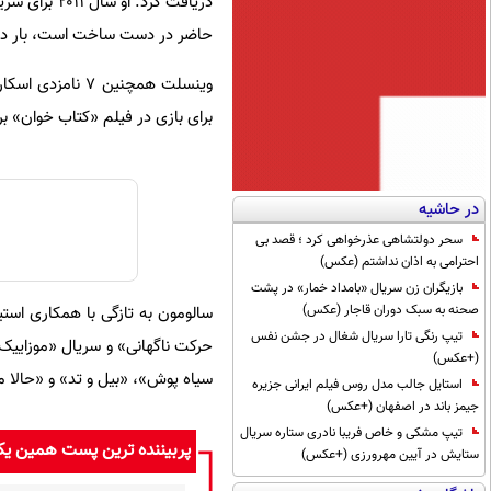
دریافت کرد.
حاضر در دست ساخت است، بار دیگر
برای بازی در فیلم «کتاب خوان» بر
در حاشیه
سحر دولتشاهی عذرخواهی کرد ؛ قصد بی
احترامی به اذان نداشتم (عکس)
بازیگران زن سریال «بامداد خمار» در پشت
صحنه به سبک دوران قاجار (عکس)
سالومون به تازگی با همکاری است
تیپ رنگی تارا سریال شغال در جشن نفس
حرکت ناگهانی» و سریال «موزاییک»
(+عکس)
سیاه پوش»، «بیل و تد» و «حالا مر
استایل جالب مدل روس فیلم ایرانی جزیره
جیمز باند در اصفهان (+عکس)
تیپ مشکی و خاص فریبا نادری ستاره سریال
پربیننده ترین پست همین ی
ستایش در آیین مهرورزی (+عکس)