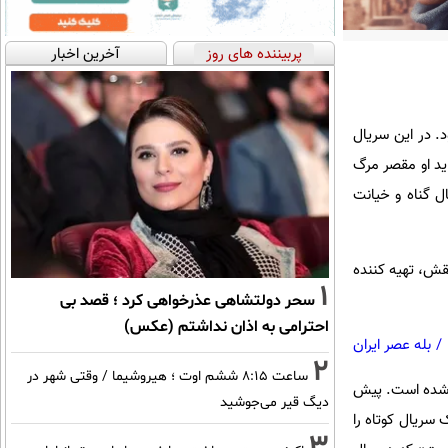
پربیننده های روز
آخرین اخبار
. در این سریال
د او مقصر مرگ
ل گناه و خیانت
قش، تهیه کننده
1
سحر دولتشاهی عذرخواهی کرد ؛ قصد بی
احترامی به اذان نداشتم (عکس)
/
بله عصر ایران
2
ساعت ۸:۱۵ ششم اوت ؛ هیروشیما / وقتی شهر در
ده شده است. پیش
دیگ قیر می‌جوشید
 سریال کوتاه را
3