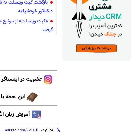
بازگشت کیت وینسلت به تل
دیکتاتور خودشیفته
«کیت وینسلت» از مونیخ جا
گرفت
عضویت در اینستاگرام
این لحظه با
آموزش زبان ان
لینک کوتاه: