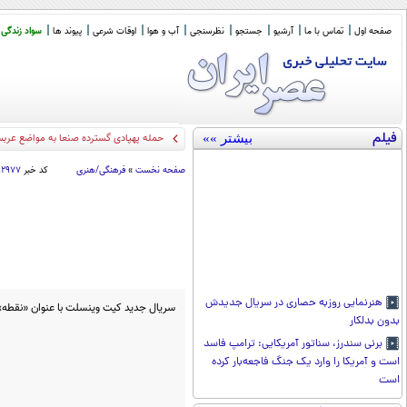
صفحه اول
تماس با ما
آرشیو
جستجو
نظرسنجی
آب و هوا
اوقات شرعی
پیوند ها
سواد زندگی
فیلم
بیشتر »»
حمله پهپادی گسترده صنعا به مواضع عرب
صفحه نخست
»
فرهنگی/هنری
کد خبر
۹۲۹۷۷
هنرنمایی روزبه حصاری در سریال جدیدش
سریال جدید کیت وینسلت با عنوان «نقطه»
بدون بدلکار
برنی سندرز، سناتور آمریکایی: ترامپ فاسد
است و آمریکا را وارد یک جنگ فاجعه‌بار کرده
است