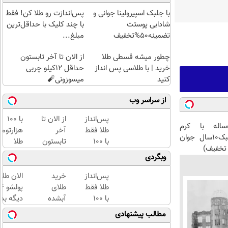
با جلبک اسپیرولینا جوانی و
پس‌اندازت رو طلا کن! فقط
شادابی پوستت
با چند کلیک با حداقل‌ترین
تضمینه50%تخفیف
مبلغ...
چطور میشه قسطی طلا
از الان تا آخر تابستون
خرید | با طلاسی پس انداز
حداقل 12کیلو چربی
کنید
میسوزونی🧨
از سراسر وب
پس‌انداز
از الان تا
با ۱۰۰
این آقای58ساله با کرم
طلا فقط
آخر
هزارتوم
ضدچروک جلبک10سال جوان
با ۱۰۰
تابستون
طلا
تخفیف)
هزارتومان
حداقل
بخرید،
وبگردی
(امن و
12کیلو
اون هم
راحت)
چربی
قسطی
پس‌انداز
خرید
الان طلا
میسوزونی
طلا فقط
طلای
🧨
با ۱۰۰
آبشده
دیگه بده
هزارتومان
حتی با
سرمایه‌گ
مطالب پیشنهادی
(امن و
۱۰۰هزارتومان
طلا با ا