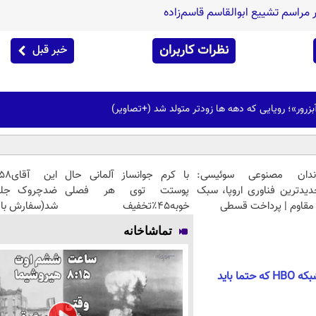
راسم تشییع ابوالقاسم قاسم‌زاده
نظرات کاربران
خبر قبل
ندان مصنوعی سوئیسی:
با کرم جوانساز آلمانی حال
دیدترین فناوری اروپا، سبک
پوستت توی هر فصلی
مقاوم | پرداخت قسطی
خوبه۴۵٪تخفیف
شد(سفارش با 
تماشاخانه
بهترین مینی سریال های شبکه HBO که حتما باید