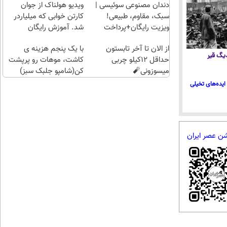
راحت)
بی‌بهره
دندان مصنوعی سوئیسی |
ویدیو هولناک از جوان
سبک، مقاوم، طبیعی!
کارتن خوابی که میلیاردر
ویزیت رایگان+پرداخت
شد. آموزش رایگان
اقساطی😍
از الان تا آخر تابستون
با یک پنجم هزینه ی
 دیگ قیر
حداقل 12کیلو چربی
کاشت، موهات رو پرپشت
میسوزونی🧨
کن(شامپو جلبک سبز)
ایده‌های تخیلی
شن عصر ایران