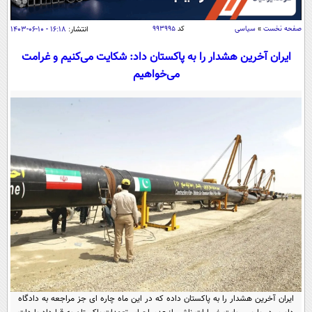
سیاسی
اقتصاد
صفحه نخست
»
سیاسی
کد
۹۹۳۹۹۵
انتشار:
۱۶:۱۸ - ۱۰-۰۶-۱۴۰۳
جامعه
اقتصادی
ایران آخرین هشدار را به پاکستان داد: شکایت می‌کنیم و غرامت
می‌خواهیم
ورزشی
اجتماعی
خودرو
بین الملل
حوادث
فرهنگ و هنر
سیاست خارجی
سلامت
علم و دانش
یک برش دانایی
قرآن
فناوری و It
محیط زیست
گوناگون
علمی
سفر و تفریح
فیلم
سرگرمی
اخبار کریپتو
عصر ایران 2
اقتصاد
باشگاه مغز
آموزش زبان
خواندنی ها و دیدنی ها
ورزش
مجله تصویری سلاح
داستان کوتاه
سیاست
ایران آخرین هشدار را به پاکستان داده که در این ماه چاره ای جز مراجعه به دادگاه