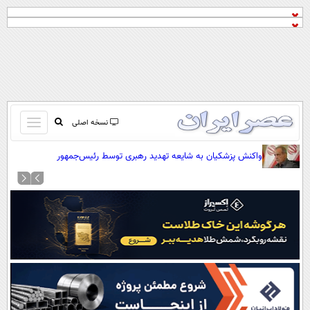
باز
نسخه اصلی
و
صفحه اول
واکنش پزشکیان به شایعه تهدید رهبری توسط رئیس‌جمهور
بسته
تماس با ما
کردن
آرشیو
منو
جستجو
نظرسنجی
آب و هوا
اوقات شرعی
پیوند ها
سواد زندگی