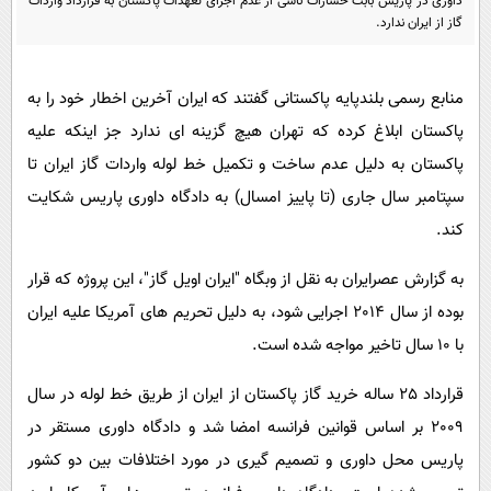
داوری در پاریس بابت خسارات ناشی از عدم اجرای تعهدات پاکستان به قرارداد واردات
پیامک
سرگرمی
گاز از ایران ندارد.
روانشناسی
فناوری
آشپزی
گوناگون
منابع رسمی بلندپایه پاکستانی گفتند که ایران آخرین اخطار خود را به
دانلود
پاکستان ابلاغ کرده که تهران هیچ گزینه ای ندارد جز اینکه علیه
حوادث
پاکستان به دلیل عدم ساخت و تکمیل خط لوله واردات گاز ایران تا
محیط زیست
سپتامبر سال جاری (تا پاییز امسال) به دادگاه داوری پاریس شکایت
سلامت
کند.
فرهنگی
به گزارش عصرایران به نقل از وبگاه "ایران اویل گاز"، این پروژه که قرار
بین الملل
بوده از سال 2014 اجرایی شود، به دلیل تحریم های آمریکا علیه ایران
اجتماعی
با 10 سال تاخیر مواجه شده است.
حیات وحش
قرارداد 25 ساله خرید گاز پاکستان از ایران از طریق خط لوله در سال
سیاست خارجی
2009 بر اساس قوانین فرانسه امضا شد و دادگاه داوری مستقر در
پاریس محل داوری و تصمیم گیری در مورد اختلافات بین دو کشور