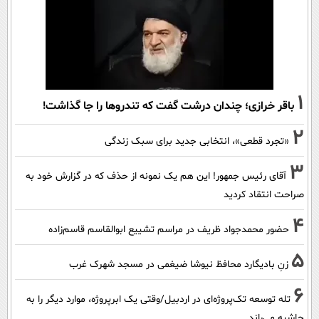
1
باقر خرازی؛ چندان درشت گفت که تندروها را جا گذاشت!
2
«تجرد قطعی»، انتخابی جدید برای سبک زندگی
3
آقای رئیس جمهور! این هم یک نمونه از حذف که در گزارش خود به
صراحت انتقاد کردید
4
حضور محمدجواد ظریف در مراسم تشییع ابوالقاسم قاسم‌زاده
5
زنِ بادیگارد محافظ نیوشا ضیغمی در مسجد شهرک غرب
6
تله توسعه تک‌پروژه‌ای در اردبیل/وقتی یک ابرپروژه، موارد دیگر را به
حاشیه می‌راند