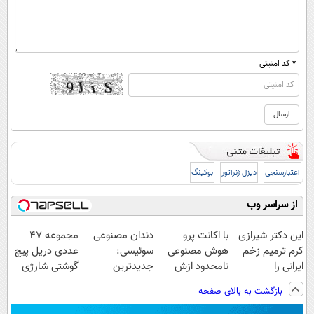
* کد امنیتی
اعتبارسنجی
دیزل ژنراتور
بوکینگ
از سراسر وب
این دکتر شیرازی
با اکانت پرو
دندان مصنوعی
مجموعه 47
کرم ترمیم زخم
هوش مصنوعی
سوئیسی:
عددی دریل پیچ
ایرانی را
نامحدود ازش
جدیدترین
گوشتی شارژی
ساخت!!!
استفاده کن ؛
فناوری اروپا،
(تخفیف به مدت
بازگشت به بالای صفحه
دریافت کد
سبک و مقاوم |
محدود)
تخفیف👇👇👇
پرداخت قسطی