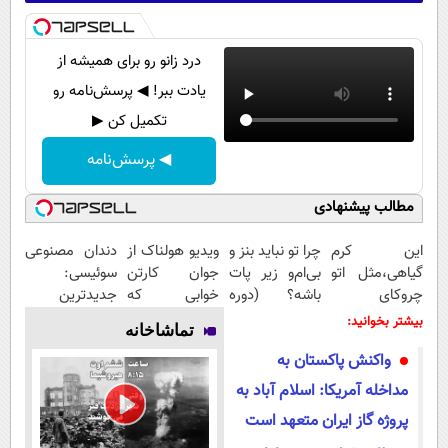
درد زانو رو برای همیشه از
یادت ببر! ◀ پرسش‌نامه رو
تکمیل کن ▶
◀ پرسش‌نامه
مطالب پیشنهادی
این کرم
چرا تو نباید بنز و
ویدیو هولناک از
دندان مصنوعی
گیاهی،مثل اتو
بی‌ام‌و زیر پات
جوان کارتن
سوئیسی:
چروکای
باشه؟ (دوره
خوابی که
جدیدترین
پوستتوصاف
رایگان درآمد
میلیاردر شد.
فناوری اروپا،
بیشتر بخوانید:
تماشاخانه
میکنه!50%تخفیف
میلیاردی)
آموزش رایگان
سبک و مقاوم |
واکنش پاکستان به
پرداخت قسطی
مداخله آمریکا: اسلام آباد به
پروژه گاز ایران متعهد است