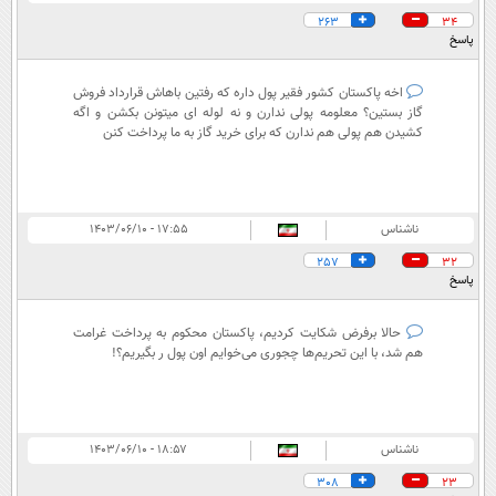
263
34
پاسخ
اخه پاکستان کشور فقیر پول داره که رفتین باهاش قرارداد فروش
گاز بستین؟ معلومه پولی ندارن و نه لوله ای میتونن بکشن و اگه
کشیدن هم پولی هم ندارن که برای خرید گاز به ما پرداخت کنن
ناشناس
۱۷:۵۵ - ۱۴۰۳/۰۶/۱۰
257
32
پاسخ
حالا برفرض شکایت کردیم، پاکستان محکوم به پرداخت غرامت
هم شد، با این تحریم‌ها چجوری می‌خوایم اون پول ر بگیریم؟!
ناشناس
۱۸:۵۷ - ۱۴۰۳/۰۶/۱۰
308
23