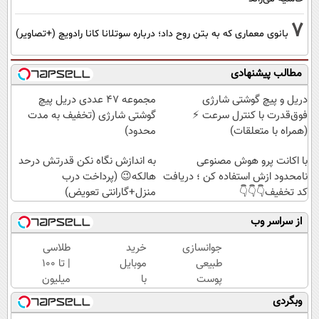
7
بانوی معماری که به بتن روح داد؛ درباره سوتلانا کانا رادویچ (+تصاویر)
مطالب پیشنهادی
دریل و پیچ گوشتی شارژی
مجموعه 47 عددی دریل پیچ
فوق‌قدرت با کنترل سرعت ⚡
گوشتی شارژی (تخفیف به مدت
(همراه با متعلقات)
محدود)
با اکانت پرو هوش مصنوعی
به اندازش نگاه نکن قدرتش درحد
نامحدود ازش استفاده کن ؛ دریافت
هالکه😉 (پرداخت درب
کد تخفیف👇👇👇
منزل+گارانتی تعویض)
از سراسر وب
جوانسازی
خرید
طلاسی
طبیعی
موبایل
| تا 100
پوست
با
میلیون
بدون
اسنپ
وام
وبگردی
بوتاکس و
پی | در
آنی