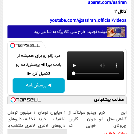
aparat.com/asriran
کانال 2
youtube.com/@asriran_official/videos
دولت نجنبد، طرح ملی کالابرگ به فنا می رود
درد زانو رو برای همیشه از
یادت ببر! ◀ پرسش‌نامه رو
تکمیل کن ▶
◀ پرسش‌نامه
مطالب پیشنهادی
این کرم
ویدیو هولناک از
1 میلیون تومان
۱ میلیون تومان
گیاهی،مثل اتو
جوان کارتن
تخفیف خرید
تخفیف داروهای
چروکای
خوابی که
داروهای لاغری
لاغری منتخب با
پوستتوصاف
میلیاردر شد.
با ارسال از
ارسال از
بیشتر بخوانید: