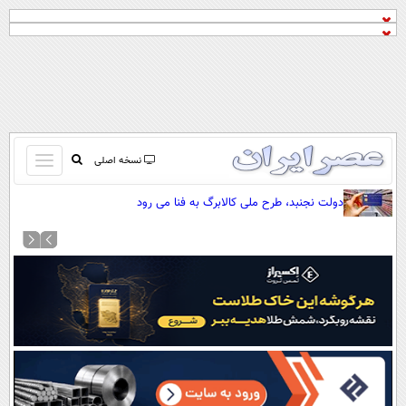
باز
نسخه اصلی
و
صفحه اول
دولت نجنبد، طرح ملی کالابرگ به فنا می رود
بسته
تماس با ما
کردن
آرشیو
منو
جستجو
نظرسنجی
آب و هوا
اوقات شرعی
پیوند ها
سواد زندگی