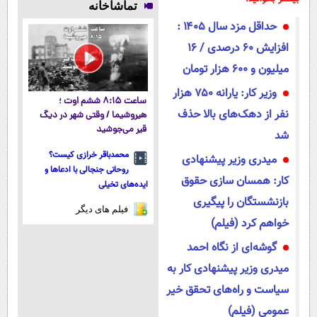
تماشاخانه
میکنه!50%تخفیف
آموزش رایگان
داروخانه و پک
داروخانه
حداقل‌ مزد سال ۱۴۰۵ :
یخ!
نزدیکت
افزایش 60 درصدی / 16
میلیون و 600 هزار تومان
وزیر کار: یارانه ۷۵۰ هزار
ساعت ۸:۱۵ ششم اوت ؛
نفر از دهک‌های بالا حذف
هیروشیما / وقتی شهر در دیگ
قیر می‌جوشید
شد
محمدباقر خرازی کیست؟
میدری وزیر پیشنهادی
روحانی جنجالی با ادعاها و
کار: همسان سازی حقوق
ایده‌های تخیلی
بازنشستگان را پیگیری
فیلم های دیگر
خواهم کرد (فیلم)
گوشه‌ای از نگاه احمد
میدری وزیر پیشنهادی کار به
سیاست و راه‌های تحقق خیر
عمومی (فیلم)