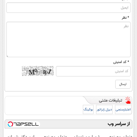
* نظر
* کد امنیتی
اعتبارسنجی
دیزل ژنراتور
بوکینگ
از سراسر وب