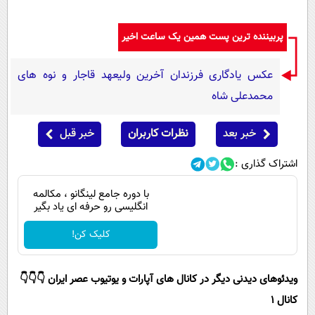
پیامک
سرگرمی
روانشناسی
فناوری
پربیننده ترین پست همین یک ساعت اخیر
آشپزی
گوناگون
عکس یادگاری فرزندان آخرین ولیعهد قاجار و نوه های
دانلود
حوادث
محمدعلی شاه
محیط زیست
خبر بعد
نظرات کاربران
خبر قبل
سلامت
اشتراک گذاری :
فرهنگی
بین الملل
با دوره جامع لینگانو ، مکالمه
انگلیسی رو حرفه ای یاد بگیر
اجتماعی
کلیک کن!
حیات وحش
سیاست خارجی
ویدئوهای دیدنی دیگر در کانال های آپارات و یوتیوب عصر ایران 👇👇👇
کانال 1