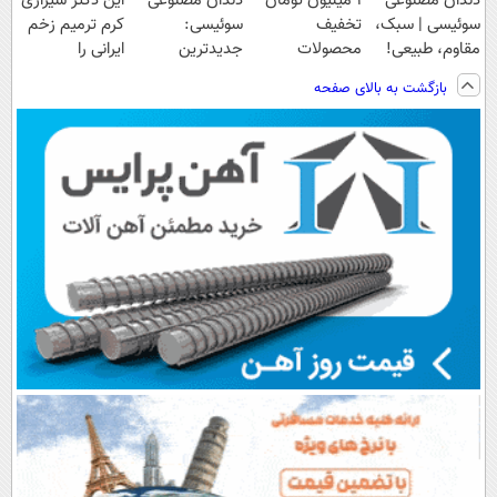
دندان مصنوعی
۱ میلیون تومان
دندان مصنوعی
این دکتر شیرازی
سوئیسی | سبک،
تخفیف
سوئیسی:
کرم ترمیم زخم
مقاوم، طبیعی!
محصولات
جدیدترین
ایرانی را
ویزیت
لاغری؛ یک قدم
فناوری اروپا،
ساخت!!!
بازگشت به بالای صفحه
رایگان+پرداخت
نزدیک‌تر به
سبک و مقاوم |
اقساطی😍
شروع کاهش
پرداخت قسطی
وزن