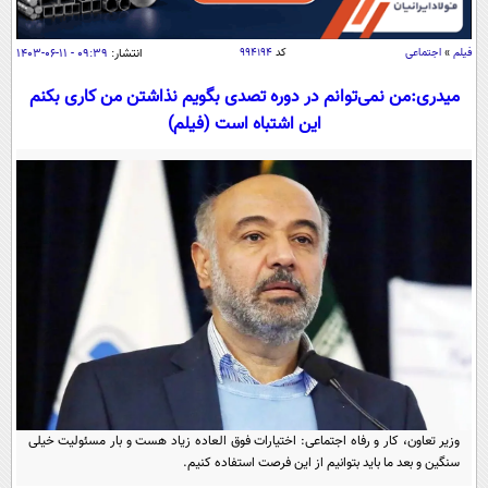
سیاسی
اقتصاد
فیلم
»
اجتماعی
کد
۹۹۴۱۹۴
انتشار:
۰۹:۳۹ - ۱۱-۰۶-۱۴۰۳
جامعه
اقتصادی
میدری:من نمی‌توانم در دوره تصدی بگویم نذاشتن من کاری بکنم
ورزشی
اجتماعی
این اشتباه است (فیلم)
خودرو
بین الملل
حوادث
فرهنگ و هنر
سیاست خارجی
سلامت
علم و دانش
یک برش دانایی
قرآن
فناوری و It
محیط زیست
گوناگون
علمی
سفر و تفریح
فیلم
سرگرمی
اخبار کریپتو
عصر ایران 2
اقتصاد
باشگاه مغز
آموزش زبان
خواندنی ها و دیدنی ها
ورزش
مجله تصویری سلاح
وزیر تعاون، کار و رفاه اجتماعی: اختیارات فوق العاده زیاد هست و بار مسئولیت خیلی
داستان کوتاه
سیاست
سنگین و بعد ما باید بتوانیم از این فرصت استفاده کنیم.