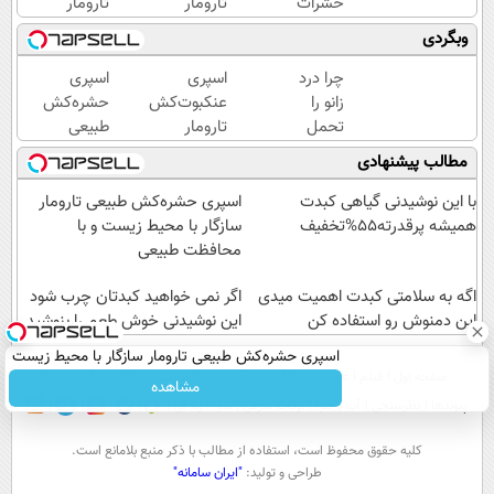
حشرات
تارومار
تارومار
رختخواب،
با
ازبین‌برنده
وبگردی
مناسب
اثرفوری
انواع
برای
،
عنکبوت
چرا درد
اسپری
اسپری
مقابله با
محافظ
زانو را
عنکبوت‌‌کش
حشره‌کش
انواع
لباس
تحمل
تارومار
طبیعی
ساس
در
می‌کنی؟
ازبین‌برنده
تارومار
مطالب پیشنهادی
مقابل
خیلی
انواع
سازگار با
بید
ساده
عنکبوت
محیط
با این نوشیدنی گیاهی کبدت
اسپری حشره‌کش طبیعی تارومار
درمنزل
زیست و با
همیشه پرقدرته55%تخفیف
سازگار با محیط زیست و با
درمانش
محافظت
محافظت طبیعی
کن
طبیعی
اگه به سلامتی کبدت اهمیت میدی
اگر نمی خواهید کبدتان چرب شود
این دمنوش رو استفاده کن
این نوشیدنی خوش طعم را بنوشید
اسپری حشره‌کش طبیعی تارومار سازگار با محیط زیست
صفحه اول
فیلم
عصر ایران۲
درباره عصرایران
تماس با ما
آرشیو
جستجو
و با محافظت طبیعی
مشاهده
پیوندها
نظرسنجی
آب و هوا
اوقات شرعی
سواد زندگی
كليه حقوق محفوظ است، استفاده از مطالب با ذكر منبع بلامانع است.
طراحی و تولید:
"ایران سامانه"