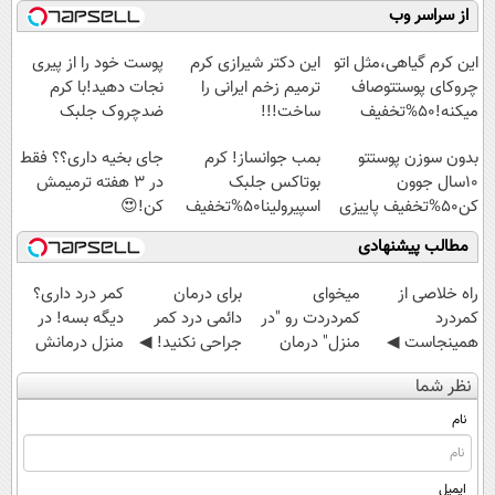
ازبین‌برنده انواع
کنید!
نابودکننده انواع
میلیاردر شد.
از سراسر وب
عنکبوت
◗پرسش‌نامه◖
حشرات خانگی و
آموزش رایگان
آفات
این کرم گیاهی،مثل اتو
این دکتر شیرازی کرم
پوست خود را از پیری
چروکای پوستتوصاف
ترمیم زخم ایرانی را
نجات دهید!با کرم
میکنه!50%تخفیف
ساخت!!!
ضدچروک جلبک
بدون سوزن پوستتو
بمب جوانساز! کرم
جای بخیه داری؟؟ فقط
10سال جوون
بوتاکس جلبک
در 3 هفته ترمیمش
کن50%تخفیف پاییزی
اسپیرولینا50%تخفیف
کن!😍
مطالب پیشنهادی
‌راه خلاصی از
میخوای
برای درمان
کمر درد داری؟
کمردرد
کمردردت رو "در
دائمی درد کمر
دیگه بسه! در
همینجاست ◀
منزل" درمان
جراحی نکنید! ◀
منزل درمانش
فقط کافیه فرم
کنی؟ (◂فیلم +
پرسش‌نامه رو پر
کن
نظر شما
رو پر کنی!
◂پرسش‌نامه)
کن ▶
(◀پرسش‌نامه)
نام
ایمیل