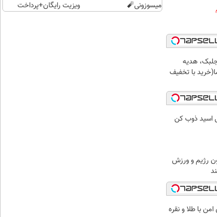
میسوزونی🧨
ویزیت رایگان+پرداخت
اقساطی😍
جلبک، هدیه
(خرید با تخفیف
ل اسید ذوب کن
ن رژیم و ورزش
من با طلا و نقره