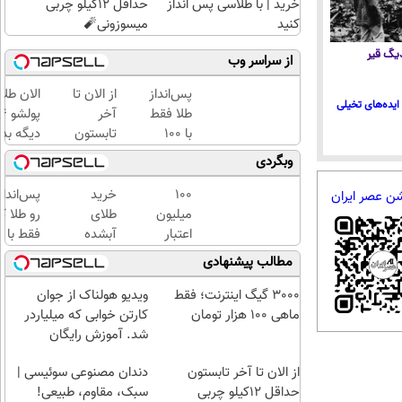
خرید | با طلاسی پس انداز
حداقل 12کیلو چربی
کنید
میسوزونی🧨
 دیگ قیر
از سراسر وب
پس‌انداز
از الان تا
الان طلا
ایده‌های تخیلی
طلا فقط
آخر
با ۱۰۰
تابستون
دیگه بده
هزارتومان
حداقل
سرمایه‌گ
وبگردی
(امن و
12کیلو
طلا با ا
راحت)
چربی
بی‌بهره
100
خرید
پس‌اندا
شن عصر ایران
میسوزونی
میلیون
طلای
رو طلا ک
🧨
اعتبار
آبشده
فقط با چ
خرید
حتی با
کلیک با
مطالب پیشنهادی
طلای
۱۰۰هزارتومان
حداقل‌ت
آب
مبلغ...
3000 گیگ اینترنت؛ فقط
ویدیو هولناک از جوان
شده
ماهی 100 هزار تومان
کارتن خوابی که میلیاردر
بگیر
شد. آموزش رایگان
از الان تا آخر تابستون
دندان مصنوعی سوئیسی |
حداقل 12کیلو چربی
سبک، مقاوم، طبیعی!