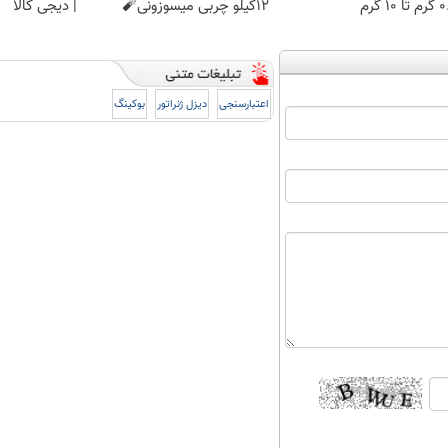
 ۱۰ گرم
12کیلو چربی میسوزونی🧨
| دیجی کالا
اعتبارسنجی
دیزل ژنراتور
بوکینگ