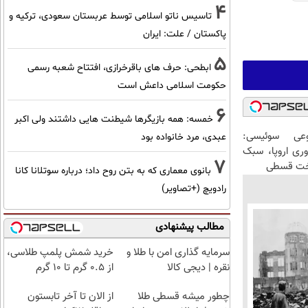
4
تاسیس ناتو اسلامی توسط عربستان سعودی، ترکیه و
پاکستان / علت: ایران
5
ابطحی: حرف های باقرخرازی، افتتاح شعبه رسمی
حکومت اسلامی داعش است
6
خمسه: همه بازیگرها شیطنت هایی داشتند ولی اکبر
عی سوئیسی:
عبدی، مرد خانواده بود
وری اروپا، سبک
7
اخت قسطی
بانوی معماری که به بتن روح داد؛ درباره سوتلانا کانا
رادویچ (+تصاویر)
مطالب پیشنهادی
سرمایه گذاری امن با طلا و
خرید شمش پلمپ طلاسی،
نقره | دیجی کالا
از ۰.۵ گرم تا ۱۰ گرم
چطور میشه قسطی طلا
از الان تا آخر تابستون