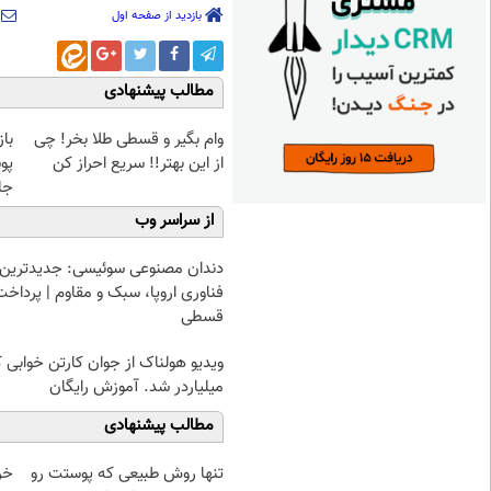
بازدید از صفحه اول
مطالب پیشنهادی
وام بگیر و قسطی طلا بخر! چی
با
از این بهتر!! سریع احراز کن
پو
جلبک(
از سراسر وب
دندان مصنوعی سوئیسی: جدیدترین
فناوری اروپا، سبک و مقاوم | پرداخت
قسطی
ویدیو هولناک از جوان کارتن خوابی 
میلیاردر شد. آموزش رایگان
مطالب پیشنهادی
تنها روش طبیعی که پوستت رو
خر