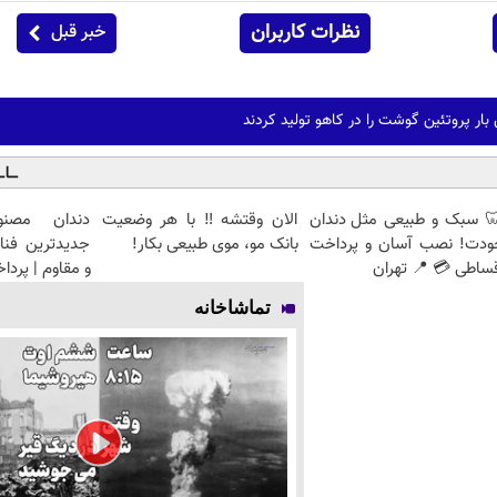
نظرات کاربران
خبر قبل
بار پروتئین گوشت را در کاهو تولید کردند
 سبک و طبیعی مثل دندان
الان وقتشه‼️ با هر وضعیت
دندان مصنو
ودت! نصب آسان و پرداخت
بانک مو، موی طبیعی بکار!
جدیدترین فنا
ساطی 💳 📍 تهران
و مقاوم | پرد
تماشاخانه