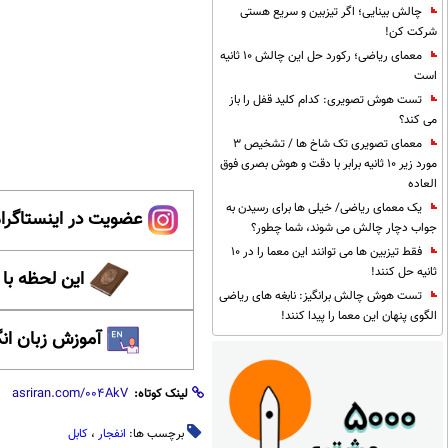
چالش بینایی؛ اگر تیزبین و سریع هستی
شرکت کن!
معمای ریاضی؛ رکورد حل این چالش 10 ثانیه
است
تست هوش تصویری: کدام کلید قفل را باز
می کند؟
معمای تصویری تک شاخ ها / تشخیص 3
مورد زیر 10 ثانیه برابر با دقت و هوش بصری فوق
العاده
یک معمای ریاضی/ خیلی ها برای رسیدن به
عضویت در اینستاگرام
جواب دچار چالش می شوند، شما چطور؟
فقط تیزبین ها می توانند این معما را در 10
ثانیه حل کنند!
این لحظه با
تست هوش چالش برانگیز: نابغه های ریاضی
الگوی پنهان این معما را پیدا کنند!
آموزش زبان ان
لینک کوتاه:
برچسب ها:
انفجار
،
کابل