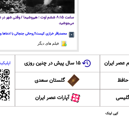
ساعت ۸:۱۵ ششم اوت ؛ هیروشیما / وقتی شهر در
می‌جوشید
محمدباقر خرازی کیست؟روحانی جنجالی با ادعاها و 
فیلم های دیگر
 عصر ایران
۱۵ سال پیش در چنین روزی
اپلیکی
 حافظ
گلستان سعدی
گلیسی
آپارات عصر ایران
کپی لینک