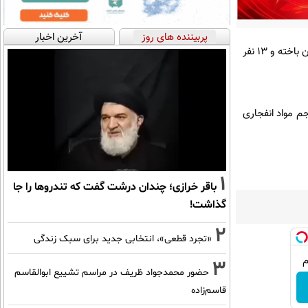
پربیننده های روز
آخرین اخبار
در پی یک انفجار انتحاری در منطقه قلعه بختیار ناحیه ششم شهر کابل، دست‌کم ۶ غیرنظامی از جمله یک زن جان باخته و ۱۳ نفر
م مواد انفجاری
1
باقر خرازی؛ چندان درشت گفت که تندروها را جا
گذاشت!
2
«تجرد قطعی»، انتخابی جدید برای سبک زندگی
3
حضور محمدجواد ظریف در مراسم تشییع ابوالقاسم
قاسم‌زاده