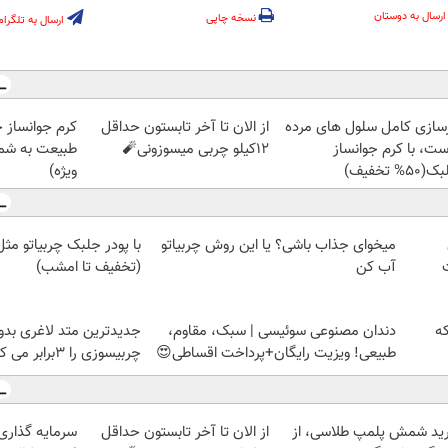
ارسال به دوستان
نسخه چاپی
ارسال به تلگرام
زسازی کامل سلول های مرده
از الان تا آخر تابستون حداقل
کرم جوانساز 
ست، با کرم جوانساز
12کیلو چربی میسوزونی🧨
طبیعت به شما
50% تخفیف)
ویژه)
میخوای جذاب باشی؟ یا این روش چربیاتو
با پودر جلبک چربیاتو مث
آب کن
(تخفیف تا امشب)
که
دندان مصنوعی سوئیسی | سبک، مقاوم،
جدیدترین متد لاغری بدو
طبیعی! ویزیت رایگان+پرداخت اقساطی😍
چربیسوزی را 3برابر می کند
ید شمش پلمپ طلاسی، از
از الان تا آخر تابستون حداقل
سرمایه گذاری ا