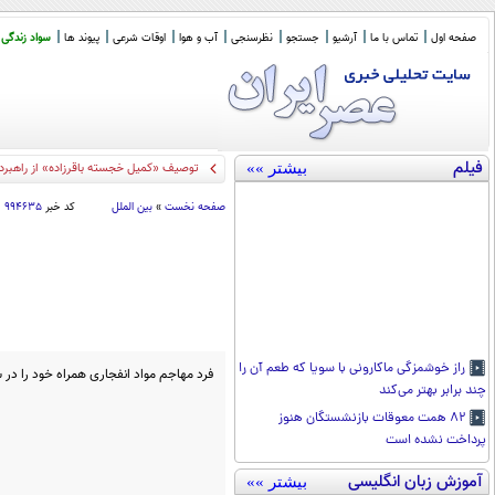
صفحه اول
تماس با ما
آرشیو
جستجو
نظرسنجی
آب و هوا
اوقات شرعی
پیوند ها
سواد زندگی
فیلم
بیشتر »»
توصیف «کمیل خجسته باقرزاده» از راهبرد
صفحه نخست
»
بین الملل
کد خبر
۹۹۴۶۳۵
راز خوشمزگی ماکارونی با سویا که طعم آن را
فرد مهاجم مواد انفجاری همراه خود را در
چند برابر بهتر می‌کند
۸۲ همت معوقات بازنشستگان هنوز
پرداخت نشده است
آموزش زبان انگلیسی
بیشتر »»