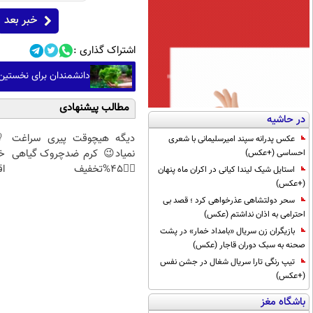
خبر بعد
اشتراک گذاری :
دانشمندان برای نخستین 
مطالب پیشنهادی
در حاشیه
دیگه هیچوقت پیری سراغت
عکس پدرانه سپند امیرسلیمانی با شعری
نمیاد😉 کرم ضدچروک گیاهی
خ
احساسی (+عکس)
👈🏻45%تخفیف
اق
استایل شیک لیندا کیانی در اکران ماه پنهان
(+عکس)
سحر دولتشاهی عذرخواهی کرد ؛ قصد بی
احترامی به اذان نداشتم (عکس)
بازیگران زن سریال «بامداد خمار» در پشت
صحنه به سبک دوران قاجار (عکس)
تیپ رنگی تارا سریال شغال در جشن نفس
(+عکس)
باشگاه مغز