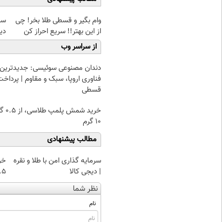
وام بگیر و قسطی طلا بخر! چی
سرم
از این بهتر!! سریع احراز کن
دی
از سراسر وب
دندان مصنوعی سوئیسی: جدیدترین
فناوری اروپا، سبک و مقاوم | پرداخت
قسطی
خرید شمش پ
۱۰ گرم
مطالب پیشنهادی
سرمایه گذاری امن با طلا و نقره
خر
| دیجی کالا
۰.۵ گرم تا
نظر شما
نام