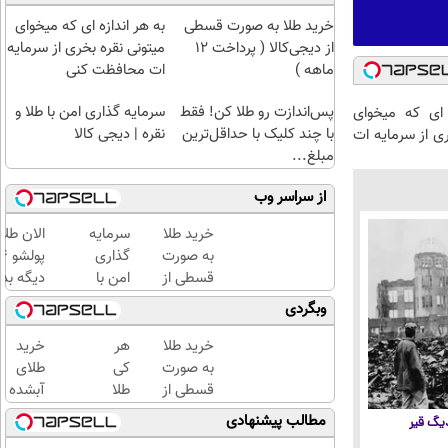
خرید طلا به صورت قسطی
به هر اندازه ای که میخوای
از دیجی‌کالا ( پرداخت 12
میتونی نقره بخری از سرمایه
ماهه )
ات محافظت کنی
پس‌اندازت رو طلا کن! فقط
سرمایه گذاری امن با طلا و
 ای که میخوای
با چند کلیک با حداقل‌ترین
نقره | دیجی کالا
ری از سرمایه ات
مبلغ...
از سراسر وب
خرید طلا
سرمایه
الان طلا
به صورت
گذاری
قسطی از
امن با
دیگه بده
دیجی‌کالا
طلا و
سرمایه‌گ
وبگردی
(
نقره
طلا با ا
پرداخت
دیجی
بی‌بهره
خرید طلا
هر
خرید
12 ماهه
کالا
به صورت
کی
طلای
)
قسطی از
طلا
آبشده
دیجی‌کالا
داره،
حتی با
مطالب پیشنهادی
 دیگ قیر
(
غم
۱۰۰هزارتومان