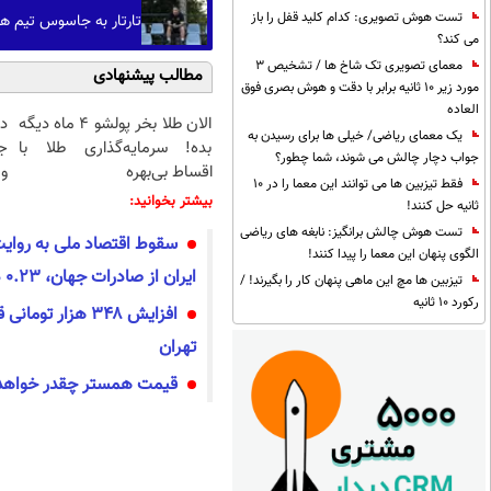
تست هوش تصویری: کدام کلید قفل را باز
تارتار به جاسوس تیم هش
می کند؟
معمای تصویری تک شاخ ها / تشخیص 3
مطالب پیشنهادی
مورد زیر 10 ثانیه برابر با دقت و هوش بصری فوق
العاده
الان طلا بخر پولشو 4 ماه دیگه
د
یک معمای ریاضی/ خیلی ها برای رسیدن به
بده! سرمایه‌گذاری طلا با
ج
جواب دچار چالش می شوند، شما چطور؟
اقساط بی‌بهره
و 
فقط تیزبین ها می توانند این معما را در 10
بیشتر بخوانید:
ثانیه حل کنند!
تست هوش چالش برانگیز: نابغه های ریاضی
سقوط اقتصاد ملی به روای
الگوی پنهان این معما را پیدا کنند!
ایران از صادرات جهان، 0.23 درصد شده است!
تیزبین ها مچ این ماهی پنهان کار را بگیرند! /
رکورد 10 ثانیه
افزایش ۳۴۸ هزار ت
تهران
قیمت همستر چقدر خواهد 