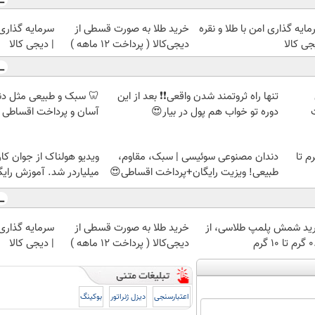
ایه گذاری امن با طلا و نقره
خرید طلا به صورت قسطی از
سرمایه گذاری ا
جی کالا
دیجی‌کالا ( پرداخت 12 ماهه )
| دیجی کالا
تنها راه ثروتمند شدن واقعی❗❗ بعد از این
🦷 سبک و طبیعی مثل د
دوره تو خواب هم پول در بیار😍
آسان و پرداخت اقساطی 
لمپ طلاسی، از ۰.۵ گرم تا
دندان مصنوعی سوئیسی | سبک، مقاوم،
ویدیو هولناک از جوان کا
طبیعی! ویزیت رایگان+پرداخت اقساطی😍
میلیاردر شد. آموزش رایگ
ید شمش پلمپ طلاسی، از
خرید طلا به صورت قسطی از
سرمایه گذاری ا
 ۱۰ گرم
دیجی‌کالا ( پرداخت 12 ماهه )
| دیجی کالا
اعتبارسنجی
دیزل ژنراتور
بوکینگ