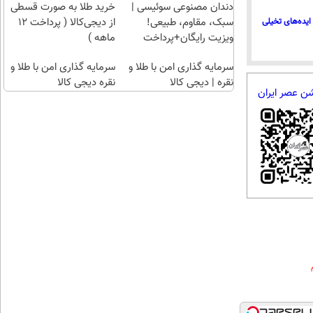
پرداخت
نداره!
دندان مصنوعی سوئیسی |
خرید طلا به صورت قسطی
12 ماهه
😊💎
سبک، مقاوم، طبیعی!
از دیجی‌کالا ( پرداخت 12
ایده‌های تخیلی
)
(خرید
ویزیت رایگان+پرداخت
ماهه )
طلا با
اقساطی😍
سرمایه گذاری امن با طلا و
چند
سرمایه گذاری امن با طلا و
نقره | دیجی کالا
کلیک)
نقره دیجی کالا
شن عصر ایران