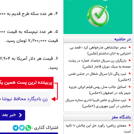
۴. هر عدد سکه طرح قدیم به ۳۸٫۳۰۰٫۰۰۰ تومان رسید.
در حاشیه
قیمت ۷٫۲۰۰٫۰۰۰ تومان رسید.
سحر دولتشاهی عذرخواهی کرد ؛ قصد بی
احترامی به اذان نداشتم (عکس)
بازیگران زن سریال «بامداد خمار» در پشت
صحنه به سبک دوران قاجار (عکس)
رسید.
تیپ رنگی تارا سریال شغال در جشن نفس
(+عکس)
پربیننده ترین پست همین ی
استایل جالب مدل روس فیلم ایرانی جزیره
جیمز باند در اصفهان (+عکس)
زنِ بادیگارد محافظ نیو
تیپ مشکی و خاص فریبا نادری ستاره سریال
ستایش در آیین مهرورزی (+عکس)
خبر بعد
باشگاه مغز
معمای ریاضی؛ رکورد حل این چالش 10 ثانیه
اشتراک گذاری :
است