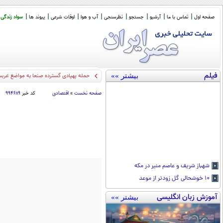
صفحه اول
تماس با ما
آرشیو
جستجو
نظرسنجی
آب و هوا
اوقات شرعی
پیوند ها
سواد زندگی
فیلم
بیشتر »»
حمله پهپادی گسترده صنعا به مواضع عرب
صفحه نخست
»
اقتصادی
کد خبر
۹۹۴۶۸۹
شهباز شریف و عاصم منیر در مکه
۱۰ خوشحالی گل زودتر از موعد
آموزش زبان انگلیسی
بیشتر »»