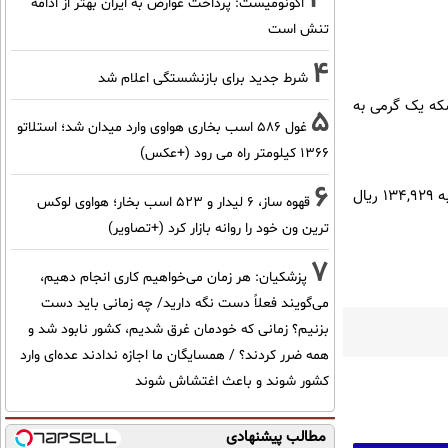
اکونومیست: پرداخت عوارض به ایران بهتر از ادامه
تنش است
4
شرط جدید برای بازنشستگی اعلام شد
به قیمت ۱۵٫۴۵۰٫۰۰۰ تومان و هر عدد سکه یک گرمی به
5
غول 586 اسب بخاری هواوی وارد میدان شد؛ استلاتو
1366 کیلومتر راه می رود (+عکس)
6
۶. قیمت هر دلار آمریکا به ۴۹۲,۹۰۴ ریال رسید، همچنین قیمت هر یورو به ۷۹۰, ۵۴۴ ریال و قیمت هر درهم به ۱۳۴,۹۲۹ ریال
قهوه ساز، 6 لیدار و 523 اسب بخار؛ هواوی لوکس
ترین ون خود را روانه بازار کرد (+تصاویر)
7
پزشکیان: هر زمان می‌خواهیم کاری انجام دهیم،
می‌گویند فعلاً دست نگه دارید/ چه زمانی باید دست
بزنیم؟ زمانی که خودمان غرق شدیم، کشور نابود شد و
همه ضرر کردند؟ / همسایگان ما اجازه ندادند عده‌ای وارد
کشور شوند و باعث اغتشاش شوند
مطالب پیشنهادی