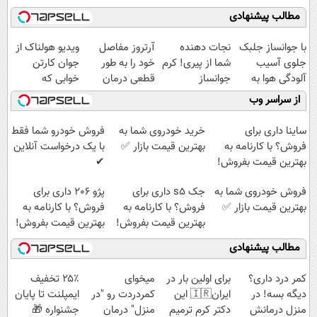
مطالب پیشنهادی
با جوانساز جلبک
نجات دهنده
آرتروز مفاصل
ویدیو هولناک از
جلوی آسیب
شما از پیری! کرم
خود را به طور
جوان کارتن
آلودگی هوا به
جوانساز
قطعی درمان
خوابی که
پوستت رو بگیر
جلبک50%تخفیف
کنید!
میلیاردر شد.
از سراسر وب
تخفیف ویژه
◗پرسش‌نامه◖
آموزش رایگان
ساینا داری برای
خرید خودروی شما به
فروش خودرو شما فقط
فروش؟ با کارنامه به
بهترین قیمت بازار ✅
با یک درخواست آنلاین
بهترین قیمت بفروش!
✔
فروش خودروی شما به
جک s5 داری برای
پژو 206 داری برای
بهترین قیمت بازار ✅
فروش؟ با کارنامه به
فروش؟ با کارنامه به
بهترین قیمت بفروش!
بهترین قیمت بفروش!
مطالب پیشنهادی
کمر درد داری؟
برای اولین بار در
میخوای
۲۵٪ تخفیف
دیگه بسه! در
ایران🇮🇷 این
کمردردت رو "در
ایمپلنت تا پایان
منزل درمانش
دکتر کرم ترمیم
منزل" درمان
جشنواره 🎁