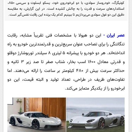
پیامک
سرگرمی
کونیگزگ، خودروساز سوئدی، با دو ابرخودروی خود، یسکو ابسلوت و سی‌سی 850،
استانداردهای سرعت و قدرت را به چالش کشیده است. در این گزارش، به مقایسه
روانشناسی
فناوری
دقیق این دو غول سوئدی می‌پردازیم تا ببینیم کدام یک برنده این رقابت نفس‌گیر است.
آشپزی
گوناگون
عصر ایران -
این دو هیولا با مشخصات فنی تقریباً مشابه، رقابت
دانلود
حوادث
تنگاتنگی را برای تصاحب عنوان سریع‌ترین و قدرتمندترین خودرو به راه
محیط زیست
انداخته‌اند. هر دو خودرو با پیشرانه 5 لیتری 8 سیلندر توربوشارژ دوقلو
سلامت
و قدرتی معادل 1600 اسب بخار، شتاب صفر تا صد زیر 3 ثانیه و
فرهنگی
حداکثر سرعت بیش از 480 کیلومتر بر ساعت را ارائه می‌دهند. اما
تفاوت‌های ظریف در طراحی، تعداد تولید و البته قیمت، این دو
بین الملل
ابرخودرو را از یکدیگر متمایز می‌کند.
اجتماعی
حیات وحش
سیاست خارجی