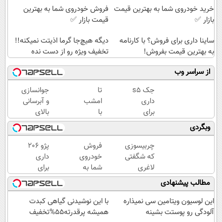
خرید خودروی شما به بهترین قیمت
فروش خودروی شما به بهترین
بازار ✅
قیمت بازار ✅
ساینا داری برای فروش؟ با کارنامه
دیگه هیچ‌جا گرما اذیتت نمیکنه!!
به بهترین قیمت بفروش!
تخفیف ویژه رو از دست نده
از سراسر وب
جک s5
تا
جوانسازی
داری
امشب
و آبرسانی
برای
با
بالای
فروش؟
تخفیف
پوست با
وبگردی
با
ویژه
اسپیرولینا
کارنامه
برای
چربیسوزی
فروش
پژو 206
به
همیشه
که شگفتی
خودروی
داری
بهترین
تیرگی
لاغری
شما به
برای
قیمت
های
آسان را
بهترین
فروش؟
مطالب پیشنهادی
بفروش!
پوستت
رقم زد!
قیمت
با
رو از
بازار ✅
کارنامه
این لوسیون ویتامین سی نمیذاره
با این نوشیدنی گیاهی کبدت
بین ببر
به
آلودگی رو پوستت بشینه
همیشه پرقدرته55%تخفیف