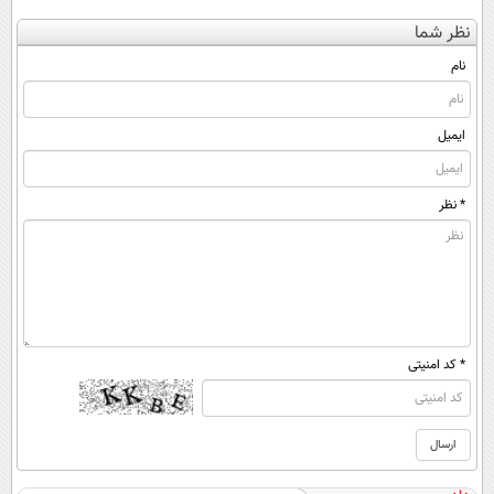
کن
کننده 23 روزه
کنی؟ (◂فیلم +
نظر شما
(◀پرسش‌نامه)
ساخت!
◂پرسش‌نامه)
نام
ایمیل
* نظر
* کد امنیتی