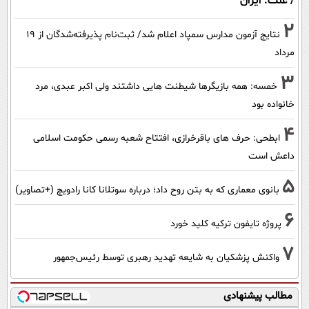
/ علت: ایران
2
نتایج آزمون مدارس سمپاد اعلام شد/ ثبت‌نام پذیرفته‌شدگان از ۱۹
مرداد
3
خمسه: همه بازیگرها شیطنت هایی داشتند ولی اکبر عبدی، مرد
خانواده بود
4
ابطحی: حرف های باقرخرازی، افتتاح شعبه رسمی حکومت اسلامی
داعش است
5
بانوی معماری که به بتن روح داد؛ درباره سوتلانا کانا رادویچ (+تصاویر)
6
پروژه تایفون ترکیه کلید خورد
7
واکنش پزشکیان به شایعه تهدید رهبری توسط رئیس‌جمهور
مطالب پیشنهادی