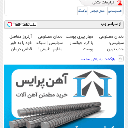
اعتبارسنجی
دیزل ژنراتور
بوکینگ
از سراسر وب
دندان مصنوعی
مهار پیری پوست
دندان مصنوعی
آرتروز مفاصل
سوئیسی:
با کرم جوانساز
سوئیسی | سبک،
خود را به طور
جدیدترین
پوست
مقاوم، طبیعی!
قطعی درمان
فناوری اروپا،
آلمانی(تخفیف
ویزیت
کنید!
بازگشت به بالای صفحه
سبک و مقاوم |
ویژه تا امشب)
رایگان+پرداخت
◗پرسش‌نامه◖
پرداخت قسطی
اقساطی😍