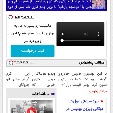
"تیکه های آبدار" هیلاری کلینتون به ترامپ: از قصر صدام و ور
رفتن با "حوضچه بازتاب" تا وزیر جمع آوری طلا پس از دوره
ترامپ!
ماشینت رو بسپر به ما، به
بهترین قیمت میفروشیم! امن
و بی درد سر
ثبت درخواست
مطالب پیشنهادی
با این لوسیون
فروش خودروی
ویدیو هولناک از
این کرم
گیاهی پوستت
شما به بهترین
جوان کارتن
گیاهی،مثل اتو
بدون کرم پودر
قیمت بازار ✅
خوابی که
چروکای
هم صاف و
میلیاردر شد.
پوستتوصاف
بیشتر بخوانید:
تماشاخانه
شفافه50%تخفیف
آموزش رایگان
میکنه!50%تخفیف
نبرد سرعتی غول‌ها:
بوگاتی ویرون ویتیس در