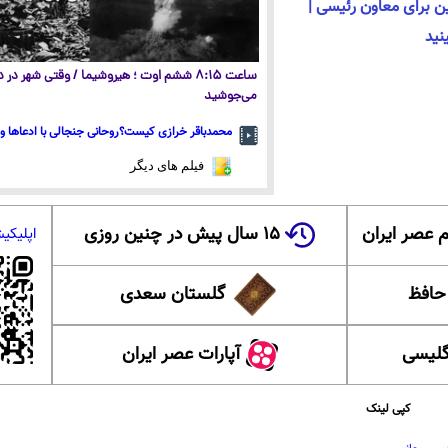
ن برای معاون رئیسی |
نید
ساعت ۸:۱۵ ششم اوت ؛ هیروشیما / وقتی شهر در
می‌جوشید
محمدباقر خرازی کیست؟روحانی جنجالی با ادعاها و 
فیلم های دیگر
 عصر ایران
۱۵ سال پیش در چنین روزی
اپلیکی
 حافظ
گلستان سعدی
گلیسی
آپارات عصر ایران
کپی لینک