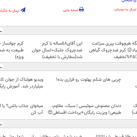
مهدی سبح
ارسال به دوستان
نسخه چاپی
ارسال به تلگرام
ز جلبک، هدیه
این آقای58ساله با کرم
دیگه هیچوقت پیری سرا
رید با تخفیف
ضدچروک جلبک10سال جوان
نمیاد😉 کرم ضدچروک گیا
ویژه)
شد(سفارش با تخفیف)
👈
 از جوان کارتن خوابی که
چربی های شکم پهلوت رو فراری بده!
لیاردر شد. آموزش رایگان
شی؟ یا این روش چربیاتو
دندان مصنوعی سوئیسی | سبک، مقاوم،
ح
آب کن
طبیعی! ویزیت رایگان+پرداخت اقساطی😍
 که پوستت رو
خرید شمش پلمپ طلاسی، از
خرید طلا قسطی شد!!!!