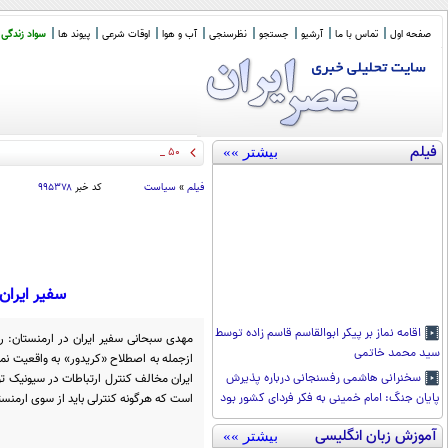
صفحه اول
تماس با ما
آرشیو
جستجو
نظرسنجی
آب و هوا
اوقات شرعی
پیوند ها
سواد زندگی
فیلم
بیشتر »»
50 سال از نخستی
_
فیلم
»
سیاست
کد خبر
۹۹۵۳۷۸
سفیر ایران 
اقامه نماز بر پیکر ابوالقاسم قاسم زاده توسط
مهدی سبحانی سفیر ایران در ارمنستان: روی
سید محمد خاتمی
ازجمله به اصطلاح «کریدور» به واقعیت ن
ایران مخالف کنترل ارتباطات در سیونیک ت
سخنرانی هاشمی رفسنجانی درباره پذیرش
است که هرگونه کنترلی باید از سوی ارمنست
پایان جنگ: امام خمینی به فکر فردای کشور بود
آموزش زبان انگلیسی
بیشتر »»