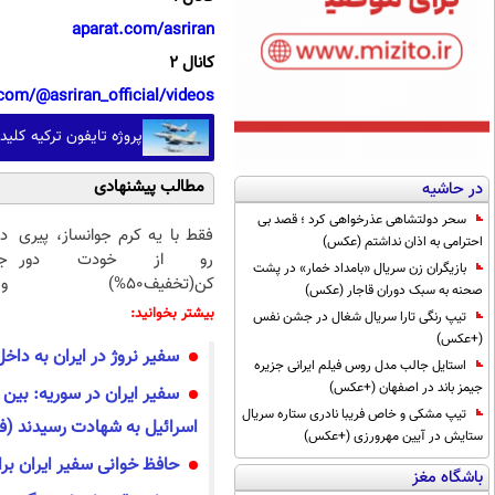
aparat.com/asriran
کانال 2
com/@asriran_official/videos
پروژه تایفون ترکیه کلید
مطالب پیشنهادی
در حاشیه
سحر دولتشاهی عذرخواهی کرد ؛ قصد بی
فقط با یه کرم جوانساز، پیری
د
احترامی به اذان نداشتم (عکس)
رو از خودت دور
ج
بازیگران زن سریال «بامداد خمار» در پشت
کن(تخفیف50%)
و 
صحنه به سبک دوران قاجار (عکس)
بیشتر بخوانید:
تیپ رنگی تارا سریال شغال در جشن نفس
(+عکس)
سفیر نروژ در ایران به داخل
استایل جالب مدل روس فیلم ایرانی جزیره
جیمز باند در اصفهان (+عکس)
تیپ مشکی و خاص فریبا نادری ستاره سریال
اسرائیل به شهادت رسیدند (فی
ستایش در آیین مهرورزی (+عکس)
حافظ‌ ‌خوانی سفیر ایران بر
باشگاه مغز