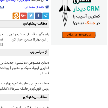
انی
،
ارمنستان
،
سفیر ایران
برچسب ها:
بازدید از صفحه اول
مطالب پیشنهادی
غت
وام بگیر و قسطی طلا بخر! چی
هی
از این بهتر!! سریع احراز کن
45%تخفیف
از سراسر وب
دندان مصنوعی سوئیسی: جدیدترین
فناوری اروپا، سبک و مقاوم | پرداخت
قسطی
مله به چربی های شکم و پهلو با یک
روش قوی(پودرجلبک سبز45%تخفیف)
مطالب پیشنهادی
!!
خرید شمش 1 گرمی از طلاسی