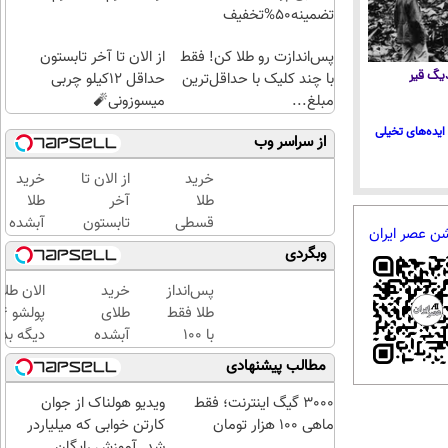
تضمینه50%تخفیف
پس‌اندازت رو طلا کن! فقط
از الان تا آخر تابستون
 دیگ قیر
با چند کلیک با حداقل‌ترین
حداقل 12کیلو چربی
مبلغ...
میسوزونی🧨
ایده‌های تخیلی
از سراسر وب
خرید
از الان تا
خرید
طلا
آخر
طلا
قسطی
تابستون
آبشده
شن عصر ایران
شد!!!!!!
حداقل
با 100
وبگردی
12کیلو
هزار
چربی
تومن
پس‌انداز
خرید
الان طلا
میسوزونی
طلا فقط
طلای
🧨
با ۱۰۰
آبشده
دیگه بده
هزارتومان
حتی با
سرمایه‌گ
مطالب پیشنهادی
(امن و
۱۰۰هزارتومان
طلا با ا
راحت)
بی‌بهره
3000 گیگ اینترنت؛ فقط
ویدیو هولناک از جوان
ماهی 100 هزار تومان
کارتن خوابی که میلیاردر
شد. آموزش رایگان