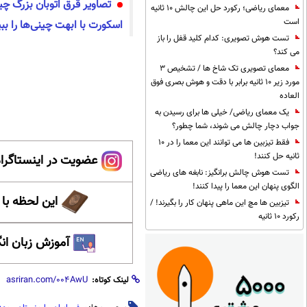
تصاویر قرق اتوبان بزرگ چی
معمای ریاضی؛ رکورد حل این چالش 10 ثانیه
است
اسکورت با ابهت چینی‌ها را ببی
تست هوش تصویری: کدام کلید قفل را باز
می کند؟
معمای تصویری تک شاخ ها / تشخیص 3
مورد زیر 10 ثانیه برابر با دقت و هوش بصری فوق
العاده
یک معمای ریاضی/ خیلی ها برای رسیدن به
جواب دچار چالش می شوند، شما چطور؟
فقط تیزبین ها می توانند این معما را در 10
ثانیه حل کنند!
عضویت در اینستاگرام
تست هوش چالش برانگیز: نابغه های ریاضی
الگوی پنهان این معما را پیدا کنند!
این لحظه با
تیزبین ها مچ این ماهی پنهان کار را بگیرند! /
رکورد 10 ثانیه
آموزش زبان ان
لینک کوتاه: