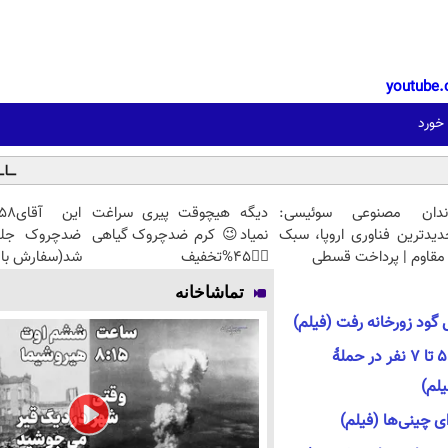
youtube.
 خورد
ندان مصنوعی سوئیسی:
دیگه هیچوقت پیری سراغت
دیدترین فناوری اروپا، سبک
نمیاد😉 کرم ضدچروک گیاهی
مقاوم | پرداخت قسطی
👈🏻45%تخفیف
شد(سفارش با 
تماشاخانه
 گود زورخانه رفت (فیلم)
سفیر ایران در سوریه: بین ۵ تا ۷ نفر در حملهٔ
لم)
ای چینی‌ها (فیلم)