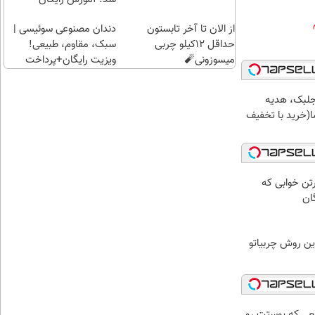
از الان تا آخر تابستون
دندان مصنوعی سوئیسی |
حداقل 12کیلو چربی
سبک، مقاوم، طبیعی!
میسوزونی🧨
ویزیت رایگان+پرداخت
اقساطی😍
جلبک، هدیه
(خرید با تخفیف
رتن خوابی که
ان
ین روش چربیاتو
عی که پوستت رو