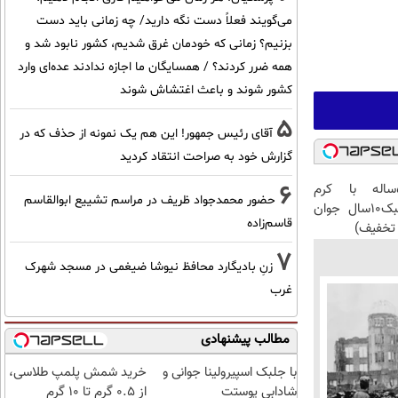
می‌گویند فعلاً دست نگه دارید/ چه زمانی باید دست
بزنیم؟ زمانی که خودمان غرق شدیم، کشور نابود شد و
همه ضرر کردند؟ / همسایگان ما اجازه ندادند عده‌ای وارد
کشور شوند و باعث اغتشاش شوند
5
آقای رئیس جمهور! این هم یک نمونه از حذف که در
گزارش خود به صراحت انتقاد کردید
6
این آقای58ساله با کرم
حضور محمدجواد ظریف در مراسم تشییع ابوالقاسم
ضدچروک جلبک10سال جوان
قاسم‌زاده
تخفیف)
7
زنِ بادیگارد محافظ نیوشا ضیغمی در مسجد شهرک
غرب
مطالب پیشنهادی
با جلبک اسپیرولینا جوانی و
خرید شمش پلمپ طلاسی،
شادابی پوستت
از ۰.۵ گرم تا ۱۰ گرم