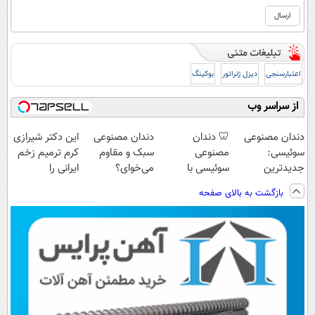
اعتبارسنجی
دیزل ژنراتور
بوکینگ
از سراسر وب
دندان مصنوعی
🦷 دندان
دندان مصنوعی
این دکتر شیرازی
سوئیسی:
مصنوعی
سبک و مقاوم
کرم ترمیم زخم
جدیدترین
سوئیسی با
می‌خوای؟
ایرانی را
فناوری اروپا،
تکنولوژی
پرداخت اقساطی
ساخت!!!
بازگشت به بالای صفحه
سبک و مقاوم |
دیجیتال |
هم داریم!😍 |
پرداخت قسطی
پرداخت در 4
📍تهران
قسط |📍 تهران