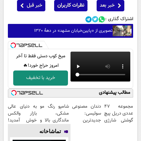
خبر بعد
نظرات کاربران
خبر قبل
اشتراک گذاری :
تصویری از «پایین‌خیابان مشهد» در دهۀ 1320
میخ کوب دستی فقط تا آخر
امروز حراج خورد!🔥
خرید با تخفیف
مطالب پیشنهادی
مجموعه 47
دندان مصنوعی
شامپو رنگ مو
به دنیای عالی
عددی دریل پیچ
سوئیسی:
مشکی،
بازار والکس
گوشتی شارژی
جدیدترین
ماندگاری بالا و
خوش آمدید!
(قیمت
فناوری اروپا،
طبیعی
ترید را آغاز
تماشاخانه
باورنکردنی!!)
سبک و مقاوم |
کنید!