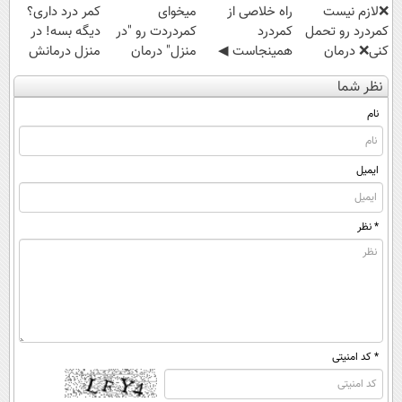
❌لازم نیست
‌راه خلاصی از
میخوای
کمر درد داری؟
کمردرد رو تحمل
کمردرد
کمردردت رو "در
دیگه بسه! در
کنی❌ درمان
همینجاست ◀
منزل" درمان
منزل درمانش
بدون جراحی و
فقط کافیه فرم
کنی؟ (◂فیلم +
کن
نظر شما
قرص
رو پر کنی!
◂پرسش‌نامه)
(◀پرسش‌نامه)
(پرسشنامه)
نام
ایمیل
* نظر
* کد امنیتی