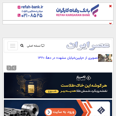
باز
نسخه اصلی
و
صفحه اول
تصویری از «پایین‌خیابان مشهد» در دهۀ 1320
بسته
تماس با ما
کردن
آرشیو
منو
جستجو
نظرسنجی
آب و هوا
اوقات شرعی
پیوند ها
سواد زندگی