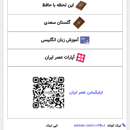
این لحظه با حافظ
گلستان سعدی
آموزش زبان انگلیسی
آپارات عصر ایران
اپلیکیشن عصر ایران
لینک کوتاه:
کپی لینک