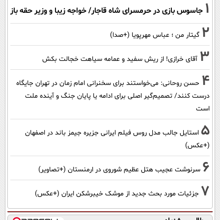
1
جاسوس بازی در حرمسرای شاه قاجار/ خواجه زیبا و وزیر حقه باز
2
گیتار من ؛ عباس مهرپویا (+صدا)
3
آقای خرازی! از ریش سفید و عمامه سیاهت خجالت بکش
4
حسن روحانی: می‌خواستند برای سخنرانی امام زمان در تهران جایگاه
درست کنند/ تصمیم‌گیر اصلی برای ادامه یا پایان جنگ و آینده ملت
است
5
استایل جالب مدل روس فیلم ایرانی جزیره جیمز باند در اصفهان
(+عکس)
6
سرنوشت عجیب هتل عظیم شوروی در ارمنستان (+تصاویر)
7
جزئیات مورد بحث جدید از موشک خیبرشکن ایران (+عکس)