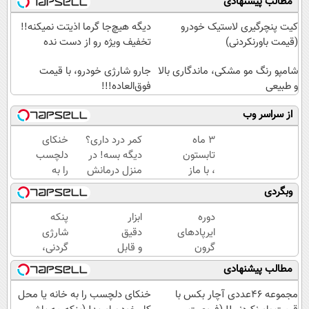
مطالب پیشنهادی
کیت پنچرگیری لاستیک خودرو
دیگه هیچ‌جا گرما اذیتت نمیکنه!!
(قیمت باورنکردنی)
تخفیف ویژه رو از دست نده
شامپو رنگ مو مشکی، ماندگاری بالا
جارو شارژی خودرو، با قیمت
و طبیعی
فوق‌العاده!!!
از سراسر وب
3 ماه
کمر درد داری؟
خنکای
تابستون
دیگه بسه! در
دلچسب
، با ماز
منزل درمانش
را به
تو یک
کن
خانه یا
وبگردی
ماه
(◀پرسش‌نامه)
محل
جمع
کار خود
دوره
ابزار
پنکه
میشه
بیاورید!
ایرپاد‌های
دقیق
شارژی
😍
(پنکه
گرون
و قابل
گردنی،
مه پاش
قیمت
اعتماد
با
مطالب پیشنهادی
رومیزی)
گذشته!
برای
قیمت
ایرپاد
اندازه
باور
مجموعه ۴۶عددی آچار بکس با
خنکای دلچسب را به خانه یا محل
بلوتوثی
گیری
نکردنی!