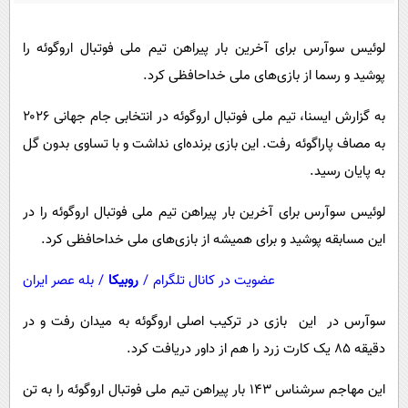
پیامک
سرگرمی
روانشناسی
فناوری
لوئیس سوآرس برای آخرین بار پیراهن تیم ملی فوتبال اروگوئه را
آشپزی
پوشید و رسما از بازی‌های ملی خداحافظی کرد.
گوناگون
دانلود
حوادث
به گزارش ایسنا، تیم ملی فوتبال اروگوئه در انتخابی جام جهانی ۲۰۲۶
به مصاف پاراگوئه رفت. این بازی برنده‌ای نداشت و با تساوی بدون گل
محیط زیست
به پایان رسید.
سلامت
لوئیس سوآرس برای آخرین بار پیراهن تیم ملی فوتبال اروگوئه را در
فرهنگی
این مسابقه پوشید و برای همیشه از بازی‌های ملی خداحافظی کرد.
بین الملل
اجتماعی
عضویت در کانال تلگرام
/
روبیکا
/
بله عصر ایران
حیات وحش
سوآرس در این بازی در ترکیب اصلی اروگوئه به میدان رفت و در
سیاست خارجی
دقیقه ۸۵ یک کارت زرد را هم از داور دریافت کرد.
این مهاجم سرشناس ۱۴۳ بار پیراهن تیم ملی فوتبال اروگوئه را به تن