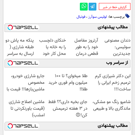
‌گزارش خطا در خبر
برچسب ها:
لوئیس سوآرز
،
فوتبال
مطالب پیشنهادی
دندان مصنوعی
آرتروز مفاصل
خنکای دلچسب
پنکه مه پاش دو
سوئیسی:
خود را به طور
را به خانه یا
طبقه شارژی (
جدیدترین
قطعی درمان
محل کار خود
ارسال به سراسر
فناوری اروپا،
کنید!
بیاورید! (پنکه
کشور)
از سراسر وب
سبک و مقاوم |
◗پرسش‌نامه◖
مه پاش
پرداخت قسطی
رومیزی)
این دکتر شیرازی کرم
طلا میخوای؟ تا 100
جارو شارژی خودرو،
ترمیم زخم ایرانی را
میلیون وام فوری خرید
مخصوص
ساخت!!!
طلا‼️
ماشین‌باز‌ها!! قیمت با
تخفیف: فقط
شامپو رنگ مو مشکی،
جای بخیه داری؟؟ فقط
ماشین اصلاح شارژی
1,499,000
ماندگاری بالا و طبیعی
در 3 هفته ترمیمش
(قیمت باورنکردنی تا
کن!😍
امشب)
مطالب پیشنهادی