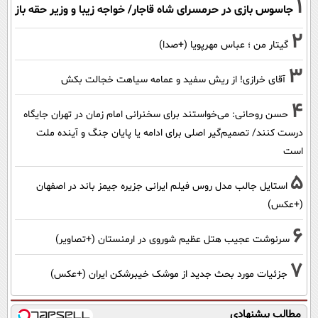
1
جاسوس بازی در حرمسرای شاه قاجار/ خواجه زیبا و وزیر حقه باز
2
گیتار من ؛ عباس مهرپویا (+صدا)
3
آقای خرازی! از ریش سفید و عمامه سیاهت خجالت بکش
4
حسن روحانی: می‌خواستند برای سخنرانی امام زمان در تهران جایگاه
درست کنند/ تصمیم‌گیر اصلی برای ادامه یا پایان جنگ و آینده ملت
است
5
استایل جالب مدل روس فیلم ایرانی جزیره جیمز باند در اصفهان
(+عکس)
6
سرنوشت عجیب هتل عظیم شوروی در ارمنستان (+تصاویر)
7
جزئیات مورد بحث جدید از موشک خیبرشکن ایران (+عکس)
مطالب پیشنهادی