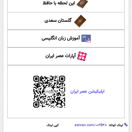
این لحظه با حافظ
گلستان سعدی
آموزش زبان انگلیسی
آپارات عصر ایران
اپلیکیشن عصر ایران
لینک کوتاه:
کپی لینک