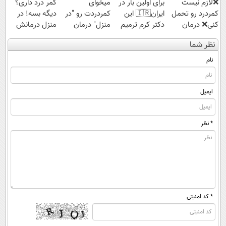
❌لازم نیست
برای اولین بار در
میخوای
کمر درد داری؟
کمردرد رو تحمل
ایران🇮🇷 این
کمردردت رو "در
دیگه بسه! در
کنی❌ درمان
دکتر کرم ترمیم
منزل" درمان
منزل درمانش
بدون جراحی و
کننده 23 روزه
کنی؟ (◂فیلم +
کن
نظر شما
قرص
ساخت!
◂پرسش‌نامه)
(◀پرسش‌نامه)
(پرسشنامه)
نام
ایمیل
* نظر
* کد امنیتی