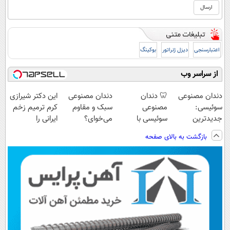
اعتبارسنجی
دیزل ژنراتور
بوکینگ
از سراسر وب
دندان مصنوعی
🦷 دندان
دندان مصنوعی
این دکتر شیرازی
سوئیسی:
مصنوعی
سبک و مقاوم
کرم ترمیم زخم
جدیدترین
سوئیسی با
می‌خوای؟
ایرانی را
فناوری اروپا،
تکنولوژی
پرداخت اقساطی
ساخت!!!
بازگشت به بالای صفحه
سبک و مقاوم |
دیجیتال |
هم داریم!😍 |
پرداخت قسطی
پرداخت در 4
📍تهران
قسط |📍 تهران