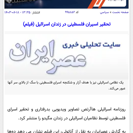
سیاسی
اقتصاد
صفحه نخست
»
سیاسی
کد
۹۹۵۸۵۲
انتشار:
۱۳:۳۵ - ۱۸-۰۶-۱۴۰۳
جامعه
اقتصادی
تحقیر اسیران فلسطینی در زندان اسرائیل (فیلم)
ورزشی
اجتماعی
خودرو
بین الملل
حوادث
فرهنگ و هنر
سیاست خارجی
سلامت
علم و دانش
یک برش دانایی
قرآن
فناوری و It
محیط زیست
گوناگون
یک نظامی اسرائیلی نیز با هدف آزار و شکنجه اسرای فلسطینی با سگ از بالای سر آنها
علمی
سفر و تفریح
عبور می‌کند.
فیلم
سرگرمی
اخبار کریپتو
عصر ایران 2
اقتصاد
باشگاه مغز
روزنامه اسرائیلی هاآرتص تصاویر ویدیویی بدرفتاری و تحقیر اسرای
آموزش زبان
خواندنی ها و دیدنی ها
ورزش
مجله تصویری سلاح
فلسطینی توسط نظامیان اسرائیلی در زندان مگیدو را منتشر کرد.
داستان کوتاه
سیاست
به گزارش عصرایران به نقل از آناتولی، این فیلم نشان می دهد ده‌ها