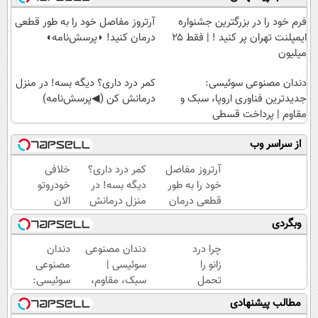
فرم خود را در بزرگترین جشنواره
آرتروز مفاصل خود را به طور قطعی
ایمپلنت تهران پر کنید ! | فقط ۲۵
درمان کنید! ◗پرسش‌نامه◖
میلیون
دندان مصنوعی سوئیسی:
کمر درد داری؟ دیگه بسه! در منزل
جدیدترین فناوری اروپا، سبک و
درمانش کن (◀پرسش‌نامه)
مقاوم | پرداخت قسطی
از سراسر وب
آرتروز مفاصل
کمر درد داری؟
خلافی
خود را به طور
دیگه بسه! در
خودروتو
قطعی درمان
منزل درمانش
الان
کنید!
کن
ببین، با
وبگردی
◗پرسش‌نامه◖
(◀پرسش‌نامه)
پلاک و
کد
چرا درد
دندان مصنوعی
دندان
ملی،
زانو را
سوئیسی |
مصنوعی
بدون
تحمل
سبک، مقاوم،
سوئیسی:
نیاز به
می‌کنی؟
طبیعی! ویزیت
جدیدترین
مطالب پیشنهادی
مراجعه
خیلی
رایگان+پرداخت
فناوری