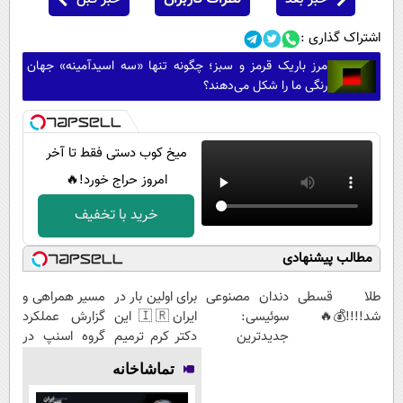
اشتراک گذاری :
مرز باریک قرمز و سبز؛ چگونه تنها «سه اسیدآمینه» جهان
رنگی ما را شکل می‌دهند؟
میخ کوب دستی فقط تا آخر
امروز حراج خورد!🔥
خرید با تخفیف
مطالب پیشنهادی
طلا قسطی
دندان مصنوعی
برای اولین بار در
مسیر همراهی و
شد!!!!💰🔥
سوئیسی:
ایران🇮🇷 این
گزارش عملکرد
جدیدترین
دکتر کرم ترمیم
گروه اسنپ در
فناوری اروپا،
کننده 23 روزه
۱۴۰۴
تماشاخانه
سبک و مقاوم |
ساخت!
پرداخت قسطی