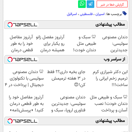
‌گزارش خطا در خبر
برچسب ها:
اسیران
،
فلسطینی
،
اسرائیل
مطالب پیشنهادی
دندان مصنوعی
🦷 سبک و
آرتروز مفصل زانو
آرتروز مفاصل
سوئیسی:
طبیعی مثل
رو یکبار برای
خود را به طور
جدیدترین
دندان خودت!
همیشه درمان
قطعی درمان
فناوری اروپا،
نصب آسان و
کن!
کنید!
از سراسر وب
سبک و مقاوم |
پرداخت اقساطی
◗پرسش‌نامه◖
◗پرسش‌نامه◖
پرداخت قسطی
💳 📍 تهران
این دکتر شیرازی کرم
جای بخیه داری؟؟ فقط
🦷 دندان مصنوعی
ترمیم زخم ایرانی را
در 3 هفته ترمیمش
سوئیسی با تکنولوژی
ساخت!!!
کن!😍
دیجیتال | پرداخت در 4
قسط |📍 تهران
🦷 سبک و طبیعی مثل
دندان مصنوعی
آرتروز مفاصل خود را
دندان خودت! نصب
سوئیسی: جدیدترین
به طور قطعی درمان
آسان و پرداخت
فناوری اروپا، سبک و
کنید! ◗پرسش‌نامه◖
اقساطی 💳 📍 تهران
مقاوم | پرداخت
مطالب پیشنهادی
قسطی