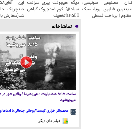
ندان مصنوعی سوئیسی:
دیگه هیچوقت پیری سراغت
دیدترین فناوری اروپا، سبک
نمیاد😉 کرم ضدچروک گیاهی
مقاوم | پرداخت قسطی
👈🏻45%تخفیف
شد(سفارش با 
تماشاخانه
ساعت ۸:۱۵ ششم اوت ؛ هیروشیما / وقتی شهر در
می‌جوشید
محمدباقر خرازی کیست؟روحانی جنجالی با ادعاها و 
فیلم های دیگر