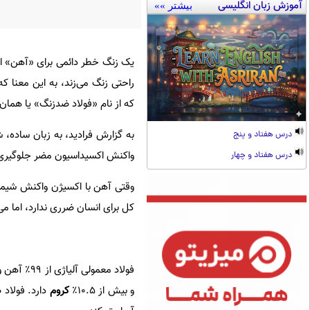
آموزش زبان انگلیسی
بیشتر »»
یک زنگ خطر دائمی برای «آهن» این
راحتی زنگ می‌زند، به این معنا که
که از نام «فولاد ضدزنگ» یا همان
به گزارش فرادید، به زبان ساده، ش
درس هفتاد و پنج
واکنش اکسیداسیون مضر جلوگیری
درس هفتاد و چهار
وقتی آهن با اکسیژن واکنش شیمیا
کل برای انسان ضرری ندارد، اما می
و بیش از ۱۰.۵٪
کروم
دارد. فولاد