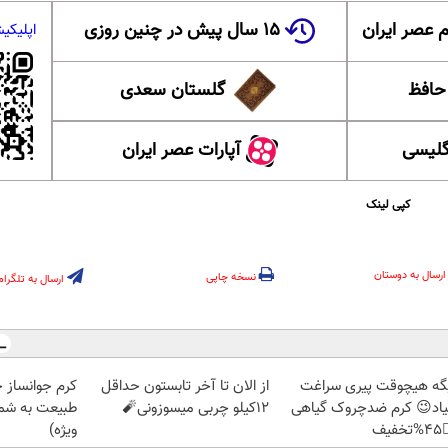
۱۵ سال پیش در چنین روزی
عضویت در ا
 ایران
گلستان سعدی
این ل
آپارات عصر ایران
آموزش
کپی لینک
ارسال به دوستان
نسخه چاپی
ارسال به تلگرام
ز جلبک، هدیه
از الان تا آخر تابستون حداقل
دیگه هیچوقت پیری سرا
رید با تخفیف
12کیلو چربی میسوزونی🧨
نمیاد😉 کرم ضدچروک گیا
ویژه)
👈