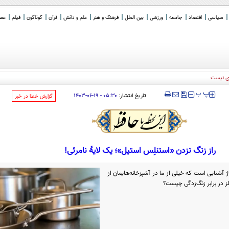
سیاسی
اقتصاد
جامعه
ورزشی
بین الملل
فرهنگ و هنر
علم و دانش
قرآن
گوناگون
فیلم
عصر 
ی نیست
‍‍‍ پ
پ
تاریخ انتشار:
۰۵:۳۰ - ۱۹-۰۶-۱۴۰۳
‌گزارش خطا در خبر
راز زنگ نزدن «استنلِس استیل»؛ یک لایۀ نامرئی!
 آشنایی است که خیلی از ما در آشپزخانه‌هایمان از
لز در برابر زنگ‌زدگی چیست؟