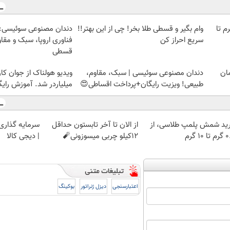
لمپ طلاسی، از ۰.۵ گرم تا
وام بگیر و قسطی طلا بخر! چی از این بهتر!!
دندان مصنوعی سوئیسی:
سریع احراز کن
فناوری اروپا، سبک و مقا
قسطی
دندان مصنوعی سوئیسی | سبک، مقاوم،
ویدیو هولناک از جوان کا
طبیعی! ویزیت رایگان+پرداخت اقساطی😍
میلیاردر شد. آموزش رایگ
ید شمش پلمپ طلاسی، از
از الان تا آخر تابستون حداقل
سرمایه گذاری ا
 ۱۰ گرم
12کیلو چربی میسوزونی🧨
| دیجی کالا
اعتبارسنجی
دیزل ژنراتور
بوکینگ