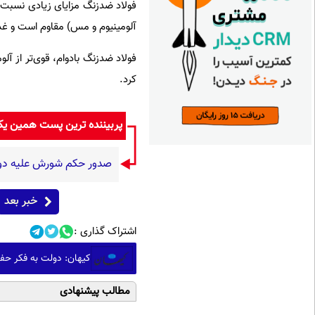
فولاد ضدزنگ مزایای زیادی نسبت به
آلومینیوم و مس) مقاوم است و غذا
فولاد ضدزنگ بادوام، قوی‌تر از آ
کرد.
پربیننده ترین پست همین ی
صدور حکم شورش علیه دول
خبر بعد
اشتراک گذاری :
کیهان: دولت به فکر حفاظت از معیشت مردم نیست
مطالب پیشنهادی