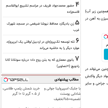
4
حضور محمدجواد ظریف در مراسم تشییع ابوالقاسم
همچنین زیر آب)
قاسم‌زاده
یه از رسیدن اکسیژن به آهن در
5
زنِ بادیگارد محافظ نیوشا ضیغمی در مسجد شهرک
غرب
6
تله توسعه تک‌پروژه‌ای در اردبیل/وقتی یک ابرپروژه،
موارد دیگر را به حاشیه می‌راند
7
بانوی معماری که به بتن روح داد؛ درباره سوتلانا کانا
رادویچ (+تصاویر)
ین می‌تواند در
واد دیگر واکنش
مطالب پیشنهادی
، جراحی و سایر
با جلبک اسپیرولینا جوانی و
خرید شمش پلمپ طلاسی،
شادابی پوستت
از ۰.۵ گرم تا ۱۰ گرم
تضمینه50%تخفیف