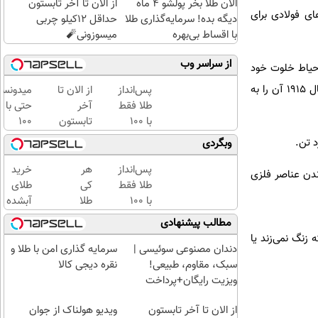
الان طلا بخر پولشو 4 ماه
از الان تا آخر تابستون
یاژهای فولادی برای
دیگه بده! سرمایه‌گذاری طلا
حداقل 12کیلو چربی
با اقساط بی‌بهره
میسوزونی🧨
از سراسر وب
ر حیاط خلوت خود
انداخت. چند هفته بعد، برلی متوجه شد آلیاژ براق حیاط خانه‌اش زنگ نزده، بنابراین روی این ماده کار کرد و سال ۱۹۱۵ آن را به
پس‌انداز
از الان تا
میدونست
طلا فقط
آخر
حتی با
با ۱۰۰
تابستون
۱۰۰
هزارتومان
حداقل
هزارتوما
وبگردی
(امن و
12کیلو
هم
راحت)
چربی
میتونی
پس‌انداز
هر
خرید
اندن عناصر فلزی
میسوزونی
طلا آبش
طلا فقط
کی
طلای
🧨
بخری؟
با ۱۰۰
طلا
آبشده
هزارتومان
داره،
حتی با
مطالب پیشنهادی
(امن و
غم
۱۰۰هزارتومان
 زنگ نمی‌زند یا
راحت)
نداره!
دندان مصنوعی سوئیسی |
سرمایه گذاری امن با طلا و
😊💎
سبک، مقاوم، طبیعی!
نقره دیجی کالا
(خرید
ویزیت رایگان+پرداخت
طلا با
اقساطی😍
از الان تا آخر تابستون
چند
ویدیو هولناک از جوان