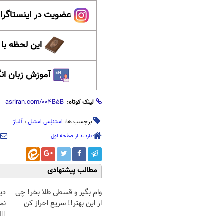
ینستاگرام عصر ایران
حظه با حافظ
 زبان انگلیسی
لینک کوتاه:
آلیاژ
،
استنلِس استیل
برچسب ها:
بازدید از صفحه اول
مطالب پیشنهادی
غت
وام بگیر و قسطی طلا بخر! چی
هی
از این بهتر!! سریع احراز کن
45%تخفیف