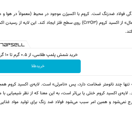
زدگی فولاد ضدزنگ است. کروم با اکسیژن موجود در محیط (معمولاً در هوا و 
واکنش می‌دهد تا یک «لایه غیرفعال» از اکسید کروم (Cr2O3) روی سطح فلز ایجاد کند. این لا
ند.
خرید شمش پلمپ طلاسی، از ۰.۵ گرم تا ۱۰ گرم
خریدطلا
 تنها چند نانومتر ضخامت دارد، پس «نامرئی» است. لایه‌ی اکسید کروم همچن
یه‌ی اکسید کروم خنثی یا بی‌اثر است، به این معنا که از نظر شیمیایی با م
ج نمی‌شود و همین امر سبب می‌شود فولاد ضد زنگ برای تولید مواد غذایی