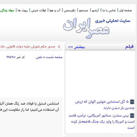
صفحه اول
تماس با ما
آرشیو
جستجو
نظرسنجی
آب و هوا
اوقات شرعی
پیوند ها
سواد زندگی
فیلم
بیشتر »»
صدور حکم شورش علیه دولت قانونی، عاد
صفحه نخست
»
علمی
کد خبر
۹۹۵۹۱۷
۵ گل استثنایی خولین آلوارز که ارزش
استنلس استیل یا فولاد ضد زنگ همان آلیاژ
چندین بار دیدن دارند
آن استفاده می‌کنیم؛ اما راز مقاومت این ف
برنی سندرز، سناتور آمریکایی: ترامپ فاسد
است و آمریکا را وارد یک جنگ فاجعه‌بار کرده
است