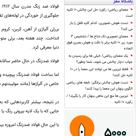
باشگاه مغز
فو
معمای ریاضی؛ رکورد حل این چالش 10 ثانیه
جلوگیری از خوردگی در لوله‌های ت
است
تست هوش تصویری: کدام کلید قفل را باز
بررلی آلیاژی از آهن، کربن، کروم و
می کند؟
معمای تصویری تک شاخ ها / تشخیص 3
مورد زیر 10 ثانیه برابر با دقت و هوش بصری فوق
دنیا معرفی کرد.
العاده
یک معمای ریاضی/ خیلی ها برای رسیدن به
فولاد ضدزنگ در حال حاضر سالانه حدود ۴ درصد از فولاد مصرفی سراسر جهان را تشکیل می‌دهد: تق
جواب دچار چالش می شوند، شما چطور؟
فقط تیزبین ها می توانند این معما را در 10
اما ساخت فولاد ضدزنگ پیچیده و پ
ثانیه حل کنند!
تست هوش چالش برانگیز: نابغه های ریاضی
خاص در آلیاژها (مانند مولیبدنوم ب
الگوی پنهان این معما را پیدا کنند!
تیزبین ها مچ این ماهی پنهان کار را بگیرند! /
در نتیجه، بیشتر کاربردهایی که به 
رکورد 10 ثانیه
جایی که با یک لایه بیرونی رنگ 
با این حال فولاد ضدزنگ امروزه بیش