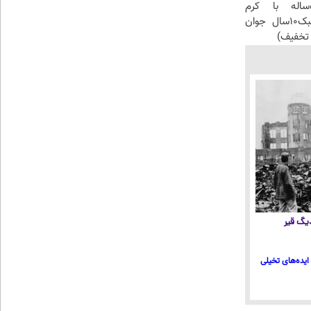
این آقای58ساله با کرم
ضدچروک جلبک10سال جوان
تخفیف)
 دیگ قیر
ایده‌های تخیلی