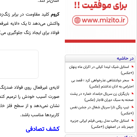
آسان‌تر کند.
کروم
کلید مقاومت در برابر زنگ‌
فولاد برای ایجاد زنگ جلوگیری می‌ک
در حاشیه
استایل شیک لیندا کیانی در اکران ماه پنهان
(+عکس)
سحر دولتشاهی عذرخواهی کرد ؛ قصد بی
احترامی به اذان نداشتم (عکس)
لایه‌ی غیرفعال روی فولاد ضدزنگ
بازیگران زن سریال «بامداد خمار» در پشت
صورت آسیب خودش را ترمیم کند. لا
صحنه به سبک دوران قاجار (عکس)
نشان نمی‌دهد و از سطح فلز خار
تیپ رنگی تارا سریال شغال در جشن نفس
(+عکس)
کاربردها مناسب باشد.
استایل جالب مدل روس فیلم ایرانی جزیره
جیمز باند در اصفهان (+عکس)
کشف تصادفی