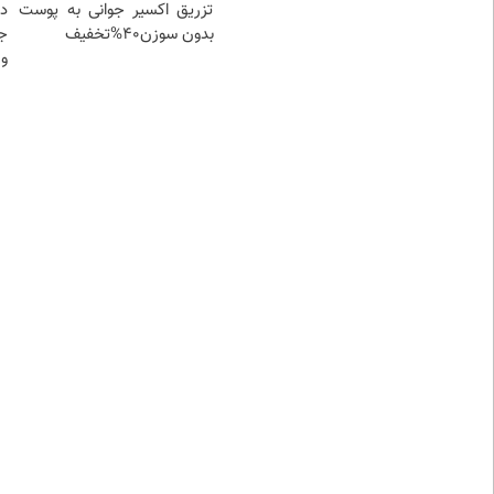
تزریق اکسیر جوانی به پوست
د
بدون سوزن40%تخفیف
ج
و 