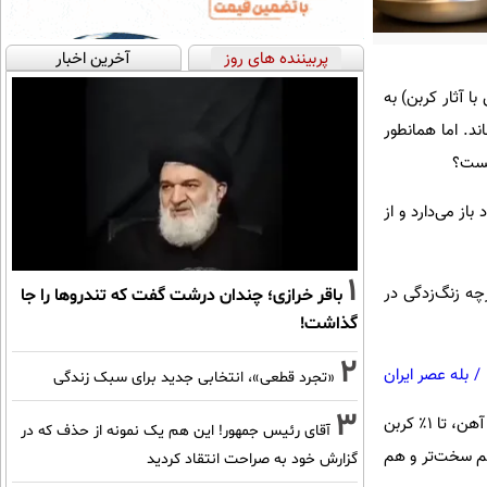
پربیننده های روز
آخرین اخبار
 آثار کربن) به
ند. اما همانطور
چیست؟
از می‌دارد و از
1
چه زنگ‌زدگی در
باقر خرازی؛ چندان درشت گفت که تندروها را جا
گذاشت!
2
/
بله عصر ایران
«تجرد قطعی»، انتخابی جدید برای سبک زندگی
3
فولاد معمولی آلیاژی از ۹۹٪ آهن و بین ۰.۲٪ تا ۱٪ کربن است، در حالی که فولاد ضدزنگ معمولاً بین ۶۲٪ تا ۷۵٪ آهن، تا ۱٪ کربن
آقای رئیس جمهور! این هم یک نمونه از حذف که در
هم سخت‌تر و هم
گزارش خود به صراحت انتقاد کردید