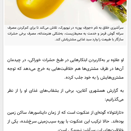
پیامک
سرگرمی
روانشناسی
فناوری
آشپزی
گوناگون
سرآشپزی خلاق به نام «جوزف یون» در نیویورک، تلاش می‌کند تا برای کم‌کردن مصرف
سرانه گوش قرمز و خدمت به محیط‌زیست، به‌شکلی هنرمندانه، مصرف برخی حشرات
دانلود
حوادث
سازگار با طبیعت را وارد سبد غذایی مشتریانش کند.
محیط زیست
سلامت
او علاوه بر به‌کاربردن ابتکارهایی در طبخ حشرات خوراکی، در چیدمان
فرهنگی
آن‌ها در ظرف مشتری‌ها هم خلاقیت‌هایی به خرج می‌دهد که توجه
مشتری‌هایش را به خود جلب کرده.
بین الملل
اجتماعی
به گزارش همشهری آنلاین، برخی از بشقاب‌های غذای او را از نظر
می‌گذرانیم:
حیات وحش
سیاست خارجی
«تارانتولا» گونه‌ای از عنکبوت است که از زمان دایناسورها، ساکن زمین
بوده‌اند. حالا ترکیب این عنکبوت با پوره سیب‌زمینی سرخ‌شده، یکی از
خلاقیت‌های این سرآشپز نیویورکی است.