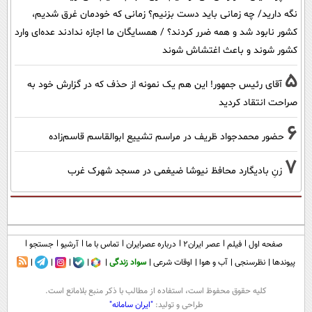
نگه دارید/ چه زمانی باید دست بزنیم؟ زمانی که خودمان غرق شدیم،
کشور نابود شد و همه ضرر کردند؟ / همسایگان ما اجازه ندادند عده‌ای وارد
کشور شوند و باعث اغتشاش شوند
5
آقای رئیس جمهور! این هم یک نمونه از حذف که در گزارش خود به
صراحت انتقاد کردید
6
حضور محمدجواد ظریف در مراسم تشییع ابوالقاسم قاسم‌زاده
7
زنِ بادیگارد محافظ نیوشا ضیغمی در مسجد شهرک غرب
صفحه اول
فیلم
عصر ایران۲
درباره عصرایران
تماس با ما
آرشیو
جستجو
پیوندها
نظرسنجی
آب و هوا
اوقات شرعی
سواد زندگی
كليه حقوق محفوظ است، استفاده از مطالب با ذكر منبع بلامانع است.
طراحی و تولید:
"ایران سامانه"