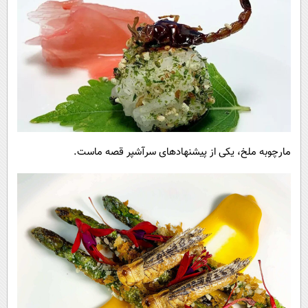
مارچوبه ملخ، یکی از پیشنهادهای سرآشپر قصه ماست.