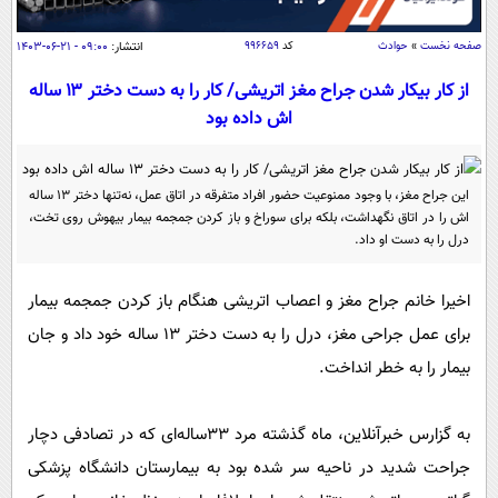
سیاسی
اقتصاد
صفحه نخست
»
حوادث
کد
۹۹۶۶۵۹
انتشار:
۰۹:۰۰ - ۲۱-۰۶-۱۴۰۳
جامعه
اقتصادی
از کار بیکار شدن جراح مغز اتریشی/ کار را به دست دختر ۱۳ ساله
اش داده بود
ورزشی
اجتماعی
خودرو
بین الملل
حوادث
این جراح مغز، با وجود ممنوعیت حضور افراد متفرقه در اتاق عمل، نه‌تنها دختر ۱۳ ساله
فرهنگ و هنر
سیاست خارجی
سلامت
اش را در اتاق نگهداشت، بلکه برای سوراخ و باز کردن جمجمه بیمار بیهوش روی تخت،
علم و دانش
درل را به دست او داد.
یک برش دانایی
قرآن
فناوری و It
محیط زیست
اخیرا خانم جراح مغز و اعصاب اتریشی هنگام باز کردن جمجمه بیمار
گوناگون
علمی
سفر و تفریح
برای عمل جراحی مغز، درل را به دست دختر ۱۳ ساله خود داد و جان
فیلم
سرگرمی
اخبار کریپتو
بیمار را به خطر انداخت.
عصر ایران 2
اقتصاد
باشگاه مغز
آموزش زبان
خواندنی ها و دیدنی ها
ورزش
مجله تصویری سلاح
به گزارس خبرآنلاین، ماه گذشته مرد ۳۳‌ساله‌ای که در تصادفی دچار
داستان کوتاه
جراحت شدید در ناحیه سر شده بود به بیمارستان دانشگاه پزشکی
سیاست