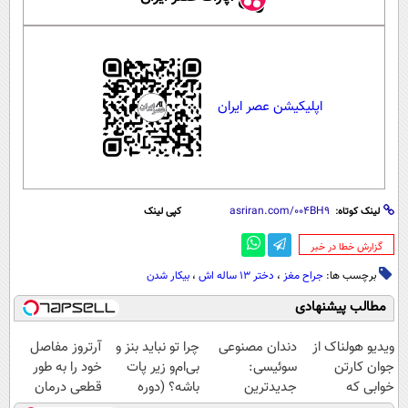
اپلیکیشن عصر ایران
لینک کوتاه:
کپی لینک
‌گزارش خطا در خبر
برچسب ها:
جراح مغز
،
دختر ۱۳ ساله اش
،
بیکار شدن
مطالب پیشنهادی
ویدیو هولناک از
دندان مصنوعی
چرا تو نباید بنز و
آرتروز مفاصل
جوان کارتن
سوئیسی:
بی‌ام‌و زیر پات
خود را به طور
خوابی که
جدیدترین
باشه؟ (دوره
قطعی درمان
میلیاردر شد.
فناوری اروپا،
رایگان درآمد
کنید!