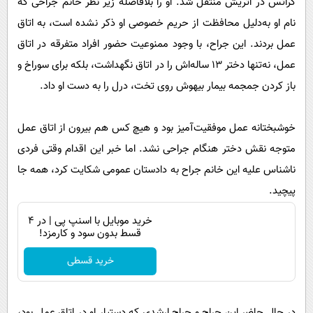
گراتس در اتریش منتقل شد. او را بلافاصله زیر نظر خانم جراحی که
پیامک
سرگرمی
نام او به‌دلیل محافظت از حریم خصوصی او ذکر نشده است، به اتاق
روانشناسی
فناوری
عمل بردند. این جراح، با وجود ممنوعیت حضور افراد متفرقه در اتاق
آشپزی
گوناگون
عمل، نه‌تنها دختر ۱۳ ساله‌اش را در اتاق نگهداشت، بلکه برای سوراخ و
دانلود
باز کردن جمجمه بیمار بیهوش روی تخت، درل را به دست او داد.
حوادث
محیط زیست
خوشبختانه عمل موفقیت‌آمیز بود و هیچ کس هم بیرون از اتاق عمل
سلامت
متوجه نقش دختر هنگام جراحی نشد. اما خبر این اقدام وقتی فردی
فرهنگی
ناشناس علیه این خانم جراح به دادستان عمومی شکایت کرد، همه جا
بین الملل
پیچید.
اجتماعی
خرید موبایل با اسنپ پی | در ۴
قسط بدون سود و کارمزد!
حیات وحش
خرید قسطی
سیاست خارجی
در حال حاضر این جراح و جراح ارشدی که دستیار او در اتاق عمل بود،