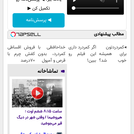
تکمیل کن ▶
◀ پرسش‌نامه
مطالب پیشنهادی
◂کمردردتون
اگر کمردرد داری
خداحافظی با
فروش اقساطی
برای همیشه
این فیلم رو
کمردرد، بدون
کفش چرم با
خوب شد؟
ببین!
قرص و آمپول
70درصد
◂بله!
◗پرسش‌نامه رو
تخفیف
تماشاخانه
(پرسش‌نامه رو
پر کن◖
حتما پر کن)
ساعت ۸:۱۵ ششم اوت ؛
هیروشیما / وقتی شهر در دیگ
قیر می‌جوشید