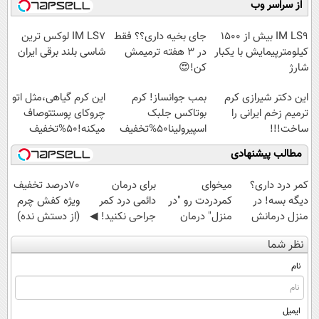
از سراسر وب
آموزش رایگان
سبک و مقاوم |
میلیاردی)
◗پرسش‌نامه◖
پرداخت قسطی
IM LS9 بیش از 1500
جای بخیه داری؟؟ فقط
IM LS7 لوکس ترین
کیلومترپیمایش با یکبار
در 3 هفته ترمیمش
شاسی بلند برقی ایران
شارژ
کن!😍
این دکتر شیرازی کرم
بمب جوانساز! کرم
این کرم گیاهی،مثل اتو
ترمیم زخم ایرانی را
بوتاکس جلبک
چروکای پوستتوصاف
ساخت!!!
اسپیرولینا50%تخفیف
میکنه!50%تخفیف
مطالب پیشنهادی
کمر درد داری؟
میخوای
برای درمان
70درصد تخفیف
دیگه بسه! در
کمردردت رو "در
دائمی درد کمر
ویژه کفش چرم
منزل درمانش
منزل" درمان
جراحی نکنید! ◀
(از دستش نده)
کن
کنی؟ (◂فیلم +
پرسش‌نامه رو پر
نظر شما
(◀پرسش‌نامه)
◂پرسش‌نامه)
کن ▶
نام
ایمیل