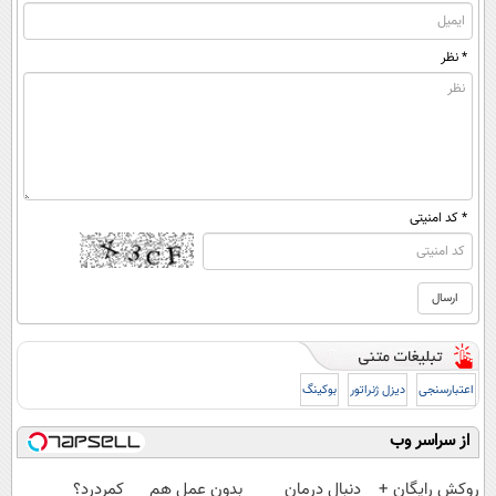
* نظر
* کد امنیتی
اعتبارسنجی
دیزل ژنراتور
بوکینگ
از سراسر وب
روکش رایگان +
دنبال درمان
بدون عمل هم
کمردرد؟