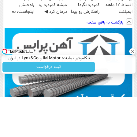
اقساط ۱۲ ماهه
کمردرد نگرد❗
میشه کمردرد رو
راه‌حلش
ایمپلنت
راهکارش رو پیدا
درمان کرد ◀
اینجاست، نه
کردیم
پرسش‎‌نامه رو
توی داروخونه
بازگشت به بالای صفحه
پرکن!
نیکاموتور نماینده IM Motor و Lynk&Co در ایران
ثبت درخواست