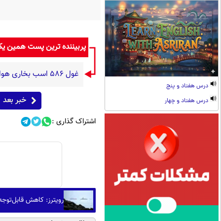
پربیننده ترین پست همین ی
غول 586 اسب بخاری هواوی وارد میدان شد؛ استلاتو 1366 کیلومتر راه می رود (+عکس)
درس هفتاد و پنج
خبر بعد
درس هفتاد و چهار
اشتراک گذاری :
رویترز: کاهش قابل‌توجه