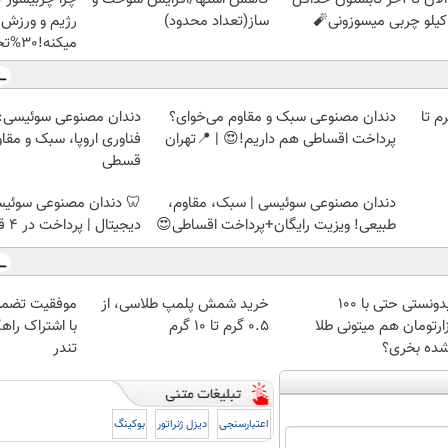
ساز(تعداد محدود)
رژیم و ورزش 
میکنه!30%تخفیف
لمپ طلاسی، از ۰.۵ گرم تا
دندان مصنوعی سبک و مقاوم می‌خوای؟
دندان مصنوعی سوئیسی:
پرداخت اقساطی هم داریم!😍 | 📍تهران
فناوری اروپا، سبک و مقا
قسطی
دندان مصنوعی سوئیسی | سبک، مقاوم،
🦷 دندان مصنوعی سوئیسی
طبیعی! ویزیت رایگان+پرداخت اقساطی😍
دیجیتال | پرداخت در 4 قسط |📍 تهران
میدونستی حتی با ۱۰۰
خرید شمش پلمپ طلاسی، از
موفقیت تضمی
ارتومان هم میتونی طلا
۰.۵ گرم تا ۱۰ گرم
با اشتراک راهک
شده بخری؟
تندر
اعتبارسنجی
دیزل ژنراتور
بوکینگ