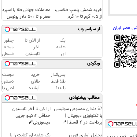
خرید شمش پلمپ طلاسی،
معاملات جهانی طلا با اسپرد
از ۰.۵ گرم تا ۱۰ گرم
صفر و تا ۵۰۰ دلار بونوس
شن عصر ایران
از سراسر وب
یک
از الان تا
چطور
هفته
آخر
میشه
ای
تابستون
قسطی
کتابت
حداقل
طلا
وبگردی
را با
12کیلو
خرید |
مجوز
چربی
با
پس‌انداز
خرید
دوست د
رسمی
میسوزونی
طلاسی
طلا فقط
طلای
دستاورد
چاپ
🧨
پس
با ۱۰۰
آبشده
ادبی یا
کن !
انداز
هزارتومان
حتی با
علمی خود
مطالب پیشنهادی
کلیک
کنید
(امن و
۱۰۰هزارتومان
فوری به
کن تا
راحت)
کتاب تب
🦷 دندان مصنوعی سوئیسی
از الان تا آخر تابستون
فرصت
کنی؟
با تکنولوژی دیجیتال |
حداقل 12کیلو چربی
هست
پرداخت در 4 قسط |📍
میسوزونی🧨
!
تهران
تحلیل آماری فوری
یک هفته ای کتابت را با
گیاهی؟چون بدون