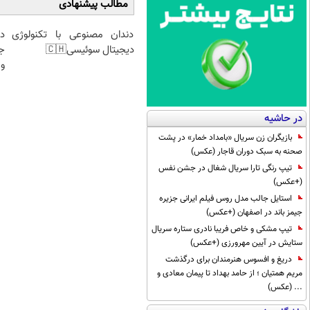
مطالب پیشنهادی
دندان مصنوعی با تکنولوژی
د
دیجیتال سوئیسی🇨🇭
ج
و 
در حاشیه
بازیگران زن سریال «بامداد خمار» در پشت
صحنه به سبک دوران قاجار (عکس)
تیپ رنگی تارا سریال شغال در جشن نفس
(+عکس)
استایل جالب مدل روس فیلم ایرانی جزیره
جیمز باند در اصفهان (+عکس)
تیپ مشکی و خاص فریبا نادری ستاره سریال
ستایش در آیین مهرورزی (+عکس)
دریغ و افسوس هنرمندان برای درگذشت
مریم همتیان ؛ از حامد بهداد تا پیمان معادی و
... (عکس)