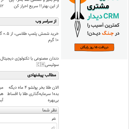
از این بهتر!! سریع احراز کن
12کیلو چربی میسوزونی
از سراسر وب
خرید شمش پ
۱۰ گرم
دندان مصنوعی با تکنولوژی دیجیتال
سوئیسی🇨🇭
مطالب پیشنهادی
الان طلا بخر پولشو 4 ماه دیگه
بده! سرمایه‌گذاری طلا با اقساط
هز
بی‌بهره
آب
نظر شما
نام