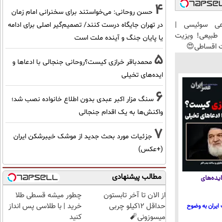
4
حسن روحانی: می‌خواستند برای سخنرانی امام زمان
عی سوئیسی |
در تهران جایگاه درست کنند/ تصمیم‌گیر اصلی برای ادامه
طبیعی! ویزیت
یا پایان جنگ و آینده ملت است
ت اقساطی😍
5
محمدباقر خرازی کیست؟روحانی جنجالی با ادعاها و
ایده‌های تخیلی
6
سنگ مزار اکبر عبدی بدون اطلاع خانواده نصب شد؛
واکنش‌ها به یک اقدام جنجالی
7
جزئیات مورد بحث جدید از موشک خیبرشکن ایران
(+عکس)
مطالب پیشنهادی
یده‌های
از الان تا آخر تابستون
چطور میشه قسطی طلا
حداقل 12کیلو چربی
خرید | با طلاسی پس انداز
ایران به وضوح
میسوزونی🧨
کنید