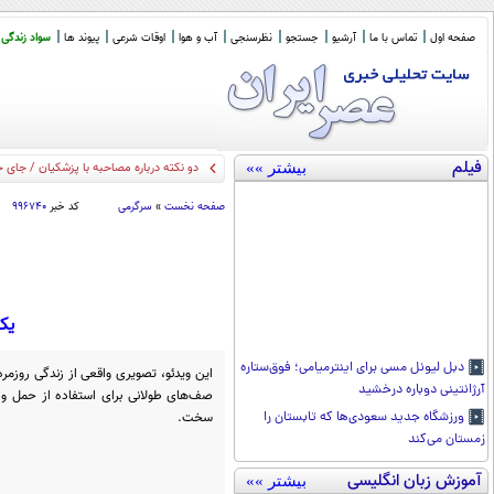
صفحه اول
تماس با ما
آرشیو
جستجو
نظرسنجی
آب و هوا
اوقات شرعی
پیوند ها
سواد زندگی
فیلم
بیشتر »»
دو نکته درباره مصاحبه با پزشکیان / جای 
صفحه نخست
»
سرگرمی
کد خبر
۹۹۶۷۴۰
یک روز
دبل لیونل مسی برای اینترمیامی؛ فوق‌ستاره
آرژانتینی دوباره درخشید
صف‌های طولانی برای استفاده از حمل و
سخت.
ورزشگاه جدید سعودی‌ها که تابستان را
زمستان می‌کند
آموزش زبان انگلیسی
بیشتر »»