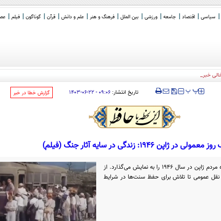
سیاسی
اقتصاد
جامعه
ورزشی
بین الملل
فرهنگ و هنر
علم و دانش
قرآن
گوناگون
فیلم
عصر 
خالی خبرنگاران مستقل
‍‍‍ پ
پ
تاریخ انتشار:
۰۹:۰۶ - ۲۲-۰۶-۱۴۰۳
‌گزارش خطا در خبر
 معمولی در ژاپن 1946: زندگی در سایه آثار جنگ (فیلم)
این ویدئو، تصویری واقعی از زندگی روزمره مردم ژاپن در سال 1946 را به نمایش می‌گذارد. از
 نقل عمومی تا تلاش برای حفظ سنت‌ها در شرایط