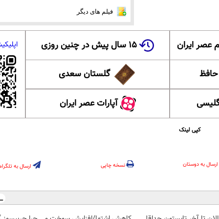
فیلم های دیگر
 عصر ایران
۱۵ سال پیش در چنین روزی
اپلیکی
 حافظ
گلستان سعدی
گلیسی
آپارات عصر ایران
کپی لینک
ارسال به دوستان
نسخه چاپی
ارسال به تلگرام
الان تا آخر تابستون حداقل
کاهش اشتها/افزایش سوخت و
چرا چربیسوز 