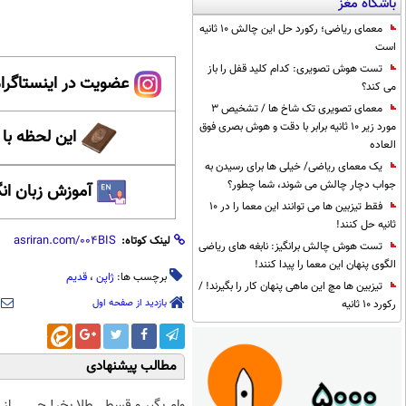
باشگاه مغز
معمای ریاضی؛ رکورد حل این چالش 10 ثانیه
است
تست هوش تصویری: کدام کلید قفل را باز
عضویت در اینستاگرام
می کند؟
معمای تصویری تک شاخ ها / تشخیص 3
مورد زیر 10 ثانیه برابر با دقت و هوش بصری فوق
این لحظه با
العاده
یک معمای ریاضی/ خیلی ها برای رسیدن به
جواب دچار چالش می شوند، شما چطور؟
آموزش زبان ان
فقط تیزبین ها می توانند این معما را در 10
ثانیه حل کنند!
لینک کوتاه:
تست هوش چالش برانگیز: نابغه های ریاضی
الگوی پنهان این معما را پیدا کنند!
برچسب ها:
ژاپن
،
قدیم
تیزبین ها مچ این ماهی پنهان کار را بگیرند! /
بازدید از صفحه اول
رکورد 10 ثانیه
مطالب پیشنهادی
وام بگیر و قسطی طلا بخر! چی
از 