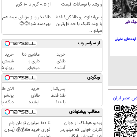
و رشد با نوسانات قیمت
از ۰.۵ گرم تا ۱۰ گرم
پس‌اندازت رو طلا کن! فقط
طلا بخر و از مزایای بیمه هم
 دیگ قیر
با چند کلیک با حداقل‌ترین
بهره‌مند شو!😍😍
مبلغ...
ایده‌های تخیلی
از سراسر وب
خرید
ماشین دنا
خرید
طلای
داری و
شمش
آبشده
میخوای
زیوتو 
حتی با
بفروشی؟؟
گرمی
وبگردی
۱۰۰هزارتومان
اینجا
عیار ۵
راحت و
| ضد
پس‌انداز
خرید
الان طلا
سریع
جعل و
طلا فقط
طلای
شن عصر ایران
بفروش
پلمپ
با ۱۰۰
آبشده
دیگه بده
مخصوص
هزارتومان
حتی با
سرمایه‌گ
مطالب پیشنهادی
(امن و
۱۰۰هزارتومان
طلا با ا
راحت)
بی‌بهره
ویدیو هولناک از جوان
تا 100 میلیون تومان وام
کارتن خوابی که میلیاردر
فوری خرید طلا💰💰 (بدون
شد. آموزش رایگان
ضامن)