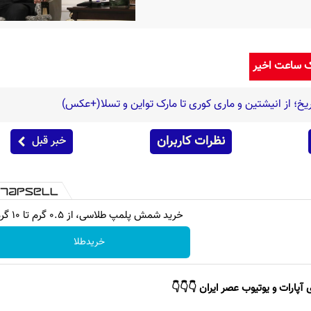
ک ساعت اخیر
خ؛ از انیشتین و ماری کوری تا مارک تواین و تسلا(+عکس)
نظرات کاربران
خبر قبل
خرید شمش پلمپ طلاسی، از ۰.۵ گرم تا ۱۰ گرم
خریدطلا
 آپارات و یوتیوب عصر ایران 👇👇👇