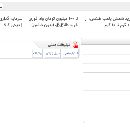
ید شمش پلمپ طلاسی، از
تا 100 میلیون تومان وام فوری
سرمایه گذاری ا
 ۱۰ گرم
خرید طلا💰💰 (بدون ضامن)
| دیجی کالا
اعتبارسنجی
دیزل ژنراتور
بوکینگ