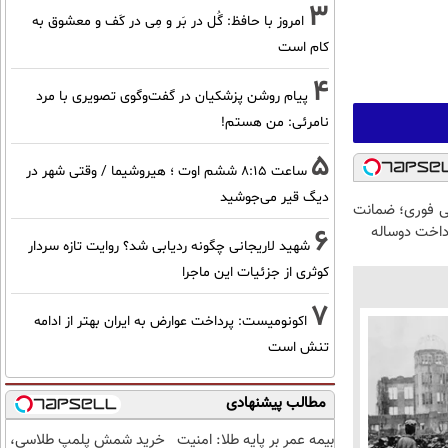
3
امروز با حافظ: گُل در بَر و مِی در کَف و معشوق به
کام است
4
پیام روشن پزشکیان در گفت‌و‌گوی تصویری با مرد
نامرئی: من هستم!
5
ساعت ۸:۱۵ ششم اوت ؛ هیروشیما / وقتی شهر در
دیگ قیر می‌جوشید
میلیونی فوری؛ ضمانت
رداخت دوساله
6
شهید لاریجانی چگونه ردیابی شد؟ روایت تازه سردار
کوثری از جزئیات این ماجرا
7
اکونومیست: پرداخت عوارض به ایران بهتر از ادامه
تنش است
مطالب پیشنهادی
بیمه عمر بر پایه طلا: امنیت
خرید شمش پلمپ طلاسی،