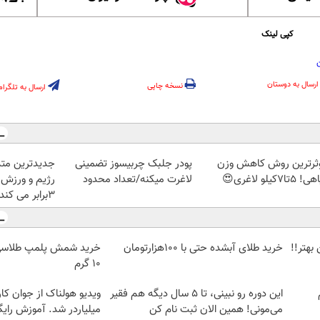
کپی لینک
ارسال به دوستان
نسخه چاپی
ارسال به تلگرام
ثرترین روش کاهش وزن
پودر جلبک چربیسوز تضمینی
جدیدترین متد
5تا۷کیلو لاغری😍
لاغرت میکنه/تعداد محدود
رژیم و ورزش 
3برابر می کند
بهتر!!
خرید طلای آبشده حتی با ۱۰۰هزارتومان
۱۰ گرم
م
این دوره رو نبینی، تا 5 سال دیگه هم فقیر
ویدیو هولناک از جوان کا
می‌مونی! همین الان ثبت نام کن
میلیاردر شد. آموزش رایگ