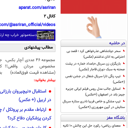
aparat.com/asriran
کانال 2
com/@asriran_official/videos
دسته‌موتور خراب چه ارت
در حاشیه
مطالب پیشنهادی
سحر دولتشاهی عذرخواهی کرد ؛ قصد بی
احترامی به اذان نداشتم (عکس)
مجموعه ۴۶ عددی آچار بکس،
بازیگران زن سریال «بامداد خمار» در پشت
مخصوص مردان واقعی!!
ک
صحنه به سبک دوران قاجار (عکس)
(مشاهده قیمت فوق‌العاده)
ب
تیپ رنگی تارا سریال شغال در جشن نفس
بیشتر بخوانید:
(+عکس)
استایل جالب مدل روس فیلم ایرانی جزیره
استقبال «نیچیروان بارزانی
جیمز باند در اصفهان (+عکس)
در اربیل (+ عکس)
تیپ مشکی و خاص فریبا نادری ستاره سریال
ستایش در آیین مهرورزی (+عکس)
ارتباط، مقدم بر پروتکل / 
باشگاه مغز
کردن پزشکیان دفاع کرد؟
معمای ریاضی؛ رکورد حل این چالش 10 ثانیه