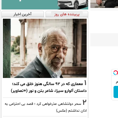
پربیننده های روز
آخرین اخبار
1
معماری که در 92 سالگی هنوز خلق می کند؛
داستان آلوارو سیزا، شاعر بتن و نور (+تصاویر)
2
سحر دولتشاهی عذرخواهی کرد ؛ قصد بی احترامی به
اذان نداشتم (عکس)