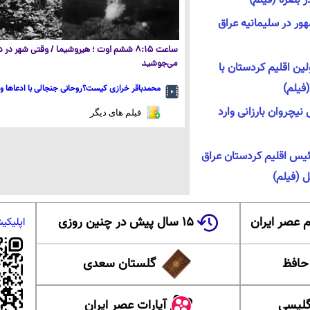
ر بصره (فیلم)
ور در سلیمانیه عراق
ساعت ۸:۱۵ ششم اوت ؛ هیروشیما / وقتی شهر در
می‌جوشید
ین اقلیم کردستان با
فیلم)
محمدباقر خرازی کیست؟روحانی جنجالی با ادعاها و 
نیچروان بارزانی وارد
فیلم های دیگر
رئیس اقلیم کردستان عراق
ل (فیلم)
 عصر ایران
۱۵ سال پیش در چنین روزی
اپلیکی
 حافظ
گلستان سعدی
گلیسی
آپارات عصر ایران