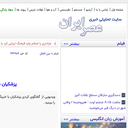
صفحه اول
تماس با ما
آرشیو
جستجو
نظرسنجی
آب و هوا
اوقات شرعی
پیوند ها
سواد زندگی
فیلم
بیشتر »»
آیت الله احمد
_
فیلم
»
بین الملل
کد خبر
۹۹۶۹۵۹
پزشکیان ب
دستگیری سارقان مسلح باغات البرز
ویدیویی از گفتگوی کردی پزشکیان با خبرنگ
را ببینید.
ساعت ۸:۱۵ ششم اوت ؛ هیروشیما / وقتی
شهر در دیگ قیر می‌جوشید
آموزش زبان انگلیسی
بیشتر »»