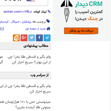
لینک کوتاه:
برچسب ها:
پزشکیان
،
خبرنگار
،
کردستان
بازدید از صفحه اول
مطالب پیشنهادی
وام بگیر و قسطی طلا بخر! چی
مو
از این بهتر!! سریع احراز کن
گیاهی! 
از سراسر وب
وام بگیر و قسطی طلا بخر! چی از این 
سریع احراز کن
میدونستی حتی با ۱۰۰ هزارتومان ه
میتونی طلا آبشده بخری؟