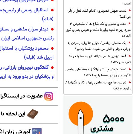
کاروان خودرویی پزشکیان د
است
استقبال رسمی از رئیس‌جمه
تست هوش تصویری: کدام کلید قفل را باز
می کند؟
(فیلم)
معمای تصویری تک شاخ ها / تشخیص 3
دیدار سران مذهبی و مسئول
مورد زیر 10 ثانیه برابر با دقت و هوش بصری فوق
العاده
رئیس جمهوری اسلامی ایران (
یک معمای ریاضی/ خیلی ها برای رسیدن به
مسعود پزشکیان با استقبال 
جواب دچار چالش می شوند، شما چطور؟
فقط تیزبین ها می توانند این معما را در 10
اربیل شد (فیلم)
ثانیه حل کنند!
گفتگوی نیچروان بارزانی، 
تست هوش چالش برانگیز: نابغه های ریاضی
الگوی پنهان این معما را پیدا کنند!
و پزشکیان در بدو ورود به اربی
تیزبین ها مچ این ماهی پنهان کار را بگیرند! /
رکورد 10 ثانیه
عضویت در اینستاگرام
این لحظه با
آموزش زبان ان