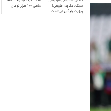
دندان مصنوعی سوئیسی |
3000 گیگ اینترنت؛ فقط
سبک، مقاوم، طبیعی!
ماهی 100 هزار تومان
ویزیت رایگان+پرداخت
اقساطی😍