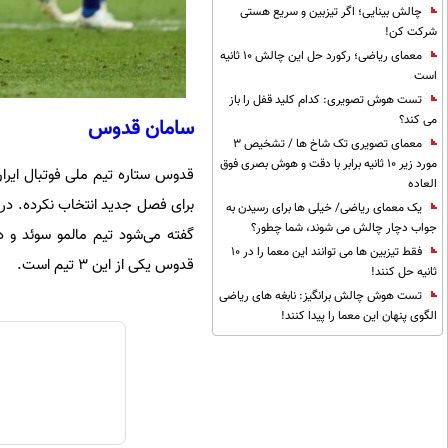
چالش بینایی؛ اگر تیزبین و سریع هستی
شرکت کن!
معمای ریاضی؛ رکورد حل این چالش 10 ثانیه
است
تست هوش تصویری: کدام کلید قفل را باز
می کند؟
سامان قدوس
معمای تصویری تک شاخ ها / تشخیص 3
مورد زیر 10 ثانیه برابر با دقت و هوش بصری فوق
قدوس ستاره تیم ملی فوتبال ایران 
العاده
برای فصل جدید انتخاب نکرده. در 
یک معمای ریاضی/ خیلی ها برای رسیدن به
جواب دچار چالش می شوند، شما چطور؟
فقط تیزبین ها می توانند این معما را در 10
قدوس یکی از این ۳ تیم است.
ثانیه حل کنند!
تست هوش چالش برانگیز: نابغه های ریاضی
الگوی پنهان این معما را پیدا کنند!