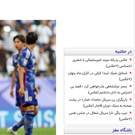
در حاشیه
عکس پدرانه سپند امیرسلیمانی با شعری
احساسی (+عکس)
استایل شیک لیندا کیانی در اکران ماه پنهان
(+عکس)
سحر دولتشاهی عذرخواهی کرد ؛ قصد بی
احترامی به اذان نداشتم (عکس)
بازیگران زن سریال «بامداد خمار» در پشت
صحنه به سبک دوران قاجار (عکس)
تیپ رنگی تارا سریال شغال در جشن نفس
(+عکس)
باشگاه مغز