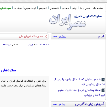
صفحه اول
تماس با ما
آرشیو
جستجو
نظرسنجی
آب و هوا
اوقات شرعی
پیوند ها
سواد زندگی
فیلم
بیشتر »»
صدور حکم شورش علیه دولت قانونی، عاد
صفحه نخست
»
ورزشی
کد خبر
۹۹۷۳۸۳
ستاره‌های 
شادمهر عقیلی آهنگ «گل یاس» را پس از
بازار نقل و انتقالات فوتبال ایران با تم
۲۸ سال بازخوانی کرد
ستاره‌های سرشناس ایرانی بدون تیم مانده‌ان
لحظه رهاسازی آب از سد؛ قدرت عظیم
نیروگاه‌های برق‌آبی
آموزش زبان انگلیسی
بیشتر »»