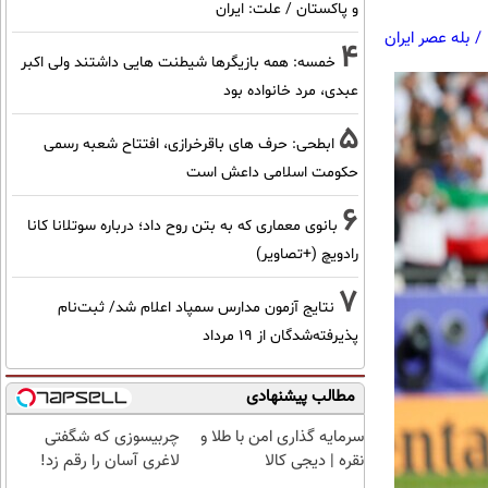
و پاکستان / علت: ایران
/
بله عصر ایران
4
خمسه: همه بازیگرها شیطنت هایی داشتند ولی اکبر
عبدی، مرد خانواده بود
5
ابطحی: حرف های باقرخرازی، افتتاح شعبه رسمی
حکومت اسلامی داعش است
6
بانوی معماری که به بتن روح داد؛ درباره سوتلانا کانا
رادویچ (+تصاویر)
7
نتایج آزمون مدارس سمپاد اعلام شد/ ثبت‌نام
پذیرفته‌شدگان از ۱۹ مرداد
مطالب پیشنهادی
سرمایه گذاری امن با طلا و
چربیسوزی که شگفتی
نقره | دیجی کالا
لاغری آسان را رقم زد!