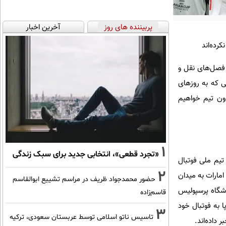
پربیننده های روز
آخرین اخبار
رده‌اند
ن فصل‌های نقل و
ی که به روزهای
دون تیم خواهیم
1
«تجرد قطعی»، انتخابی جدید برای سبک زندگی
ن ایرانی که تیمی را هنوز انتخاب نکرده، علیرضا جهانبخش کاپیتان ۳۱ ساله تیم ملی فوتبال
2
 مقدماتی جام جهانی ۲۰۲۶ برابر قرقیزستان و امارات به میدان
حضور محمدجواد ظریف در مراسم تشییع ابوالقاسم
د از ۳ سال از این تیم جدا شد. باشگاه پرسپولیس
قاسم‌زاده
 به فوتبال خود
3
تاسیس ناتو اسلامی توسط عربستان سعودی، ترکیه
 داده‌اند.