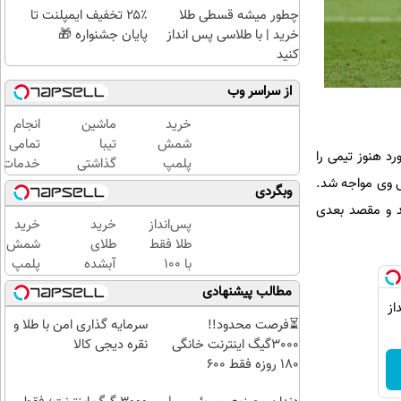
چطور میشه قسطی طلا
۲۵٪ تخفیف ایمپلنت تا
خرید | با طلاسی پس انداز
پایان جشنواره 🎁
کنید
از سراسر وب
خرید
ماشین
انجام
شمش
تیبا
تمامی
رد هنوز تیمی را
پلمپ
گذاشتی
خدمات
طلاسی،
برای
خودرویی
ی وی مواجه شد.
وبگردی
از ۰.۵
فروش
در محل
اتفورد انگلیس خواهان جذب این هافبک ۳۱ ساله هستند و مقصد بعدی
گرم تا
؟ اینجا
با یدک
پس‌انداز
خرید
خرید
۱۰ گرم
سریع و
دات کام
طلا فقط
طلای
شمش
راحت
با ۱۰۰
آبشده
پلمپ
بفروش
هزارتومان
حتی با
طلاسی،
مطالب پیشنهادی
(امن و
۱۰۰هزارتومان
از ۰.۵
از
راحت)
گرم تا
⏳فرصت محدود!!
سرمایه گذاری امن با طلا و
۱۰ گرم
3000گیگ اینترنت خانگی
نقره دیجی کالا
180 روزه فقط 600
هزارتومان!!