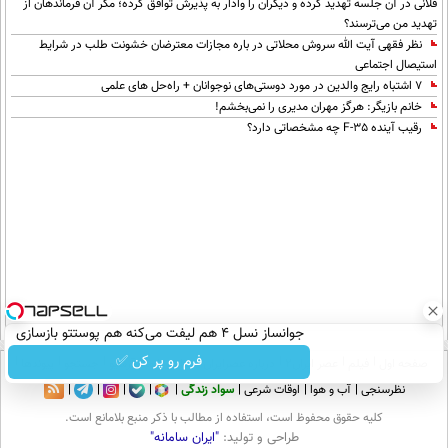
فلانی در آن جلسه تهدید کرده و دیگران را وادار به پذیرش توافق کرده؛ مگر آن فرماندهان از
تهدید من می‌ترسند؟
نظر فقهی آیت الله سروش محلاتی در باره مجازات معترضان خشونت طلب در شرایط
استیصال اجتماعی
۷ اشتباه رایج والدین در مورد دوستی‌های نوجوانان + راه‌حل های علمی
خانم بازیگر: هرگز مهران مدیری را نمی‌بخشم!
رقیب آینده F-35 چه مشخصاتی دارد؟
جوانساز نسل 4 هم لیفت می‌کنه هم پوستتو بازسازی
کامل 😍 24 ماه ماندگاری
فرم رو پر کن ✅
صفحه اول
فیلم
عصر ایران۲
درباره عصرایران
تماس با ما
آرشیو
جستجو
پیوندها
نظرسنجی
آب و هوا
اوقات شرعی
سواد زندگی
كليه حقوق محفوظ است، استفاده از مطالب با ذكر منبع بلامانع است.
طراحی و تولید:
"ایران سامانه"