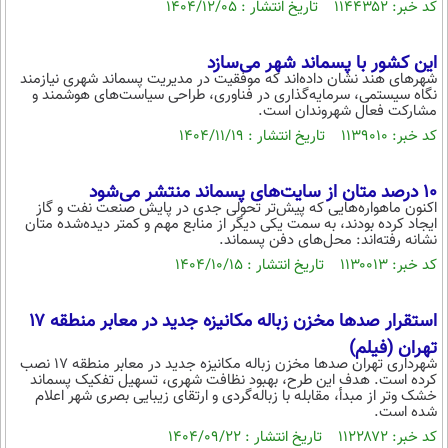
کد خبر: ۱۱۴۴۳۵۲ تاریخ انتشار : ۱۴۰۴/۱۲/۰۵
محیط زیست
سلامت
این کشور با پسماند شهر می‌سازد
شهرهای هند نشان داده‌اند که موفقیت در مدیریت پسماند شهری نیازمند
نگاه سیستمی، سرمایه‌گذاری در فناوری، طراحی سیاست‌های هوشمند و
فرهنگی
مشارکت فعال شهروندان است.
بین الملل
کد خبر: ۱۱۳۹۰۱۰ تاریخ انتشار : ۱۴۰۴/۱۱/۱۹
اجتماعی
۱۰ درصد متان از سایت‌های پسماند منتشر می‌شود
اکنون ماهواره‌هایی که پیش‌تر تحولی جدی در پایش صنعت نفت و گاز
حیات وحش
ایجاد کرده بودند، به سمت یکی دیگر از منابع مهم و کمتر دیده‌شده متان
نشانه رفته‌اند: محل‌های دفن پسماند.
سیاست خارجی
کد خبر: ۱۱۳۰۰۱۳ تاریخ انتشار : ۱۴۰۴/۱۰/۱۵
استقرار صدها مخزن زباله مکانیزه جدید در معابر منطقه ۱۷
تهران (فیلم)
شهرداری تهران صد‌ها مخزن زباله مکانیزه جدید در معابر منطقه ۱۷ نصب
کرده است. هدف این طرح، بهبود نظافت شهری، تسهیل تفکیک پسماند
خشک و‌تر از مبدأ، مقابله با زباله‌گردی و ارتقای زیبایی بصری شهر اعلام
شده است.
کد خبر: ۱۱۲۲۸۷۲ تاریخ انتشار : ۱۴۰۴/۰۹/۲۲