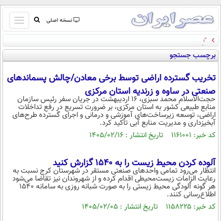
باز
نسخه اصلی
و
"تیکه های آبدار" هیلاری کلینتون به ترامپ: از قصر صدام و ور رفتن با "حوضچه بازتاب" تا
صفحه اول
بسته
وزیر جمع آوری طلا پس از دوره ترامپ!
برچسب جستجو
تماس با ما
کردن
آرشیو
منو
تخریب گسترده اراضی توسط برخی معادن/چالش پسماندهای
جستجو
صنعتی در ساوه و زرندیه استان مرکزی
نظرسنجی
حجت‌الاسلام محمد سبزی، ۱۶ اردیبهشت در جریان سفر رئیس سازمان
منابع طبیعی کشور به استان مرکزی، بر ضرورت تسریع در رفع تداخلات
آب و هوا
اراضی، توسعه زیرساخت‌های آموزشی و درمانی و اجرای گسترده طرح‌های
اوقات شرعی
آبخیزداری و مدیریت منابع آبی تأکید کرد.
پیوند ها
کد خبر: ۱۱۶۱۰۰۱ تاریخ انتشار : ۱۴۰۵/۰۲/۱۶
سواد زندگی
سیاسی
آلوده کردن محیط زیست را به ۱۵۴۰ گزارش کنید
انتظار می‌رود تمامی واحدهای صنعتی مستقر در شهرستان کرج نسبت به
اقتصاد
رعایت الزامات زیست‌محیطی اقدام کرده و از شهروندان نیز تقاضا می‌شود
هر گونه آلودگی محیط زیستی را به صورت شبانه روزی به سامانه ۱۵۴۰
جامعه
اقتصادی
اطلاع‌رسانی کنند.
کد خبر: ۱۱۵۸۲۲۵ تاریخ انتشار : ۱۴۰۵/۰۲/۰۵
ورزشی
اجتماعی
خودرو