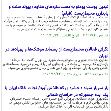
بین الملل
حوادث
تبدیل پوست پوملو به دست‌سازه‌های مقاوم؛ پیوند سنت و
فرهنگ و هنر
سیاست خارجی
سلامت
پایداری محیط‌زیست (فیلم)
هنرمندان با استفاده از تکنیک‌های نسل‌های گذشته، پوست ضخیم میوه
علم و دانش
یک برش دانایی
پوملو را به دست‌سازه‌هایی مقاوم و مشابه چوب تبدیل می‌کنند. این فرآیند
شامل قالب‌گیری و استفاده از لاک طبیعی است که زباله‌های میوه‌ای را به
قرآن
فناوری و It
اشیای کاربردی سبک، با دوام و سازگار با محیط‌زیست تبدیل می‌سازد.
محیط زیست
کد خبر: ۱۱۴۹۷۸۴ تاریخ انتشار : ۱۴۰۴/۱۲/۲۴
گوناگون
علمی
سفر و تفریح
فیلم
سرگرمی
اخبار کریپتو
نگرانی فعالان محیط‌زیست از پسماند موشک‌ها و پهپادها در
عصر ایران 2
اقتصاد
باشگاه مغز
تهران
معاون خدمات شهری و محیط‌زیست شهرداری تهران گفت: به مرحله
آموزش زبان
خواندنی ها و دیدنی ها
ورزش
مجله تصویری سلاح
بازسازی که برسیم آن وقت کار جابجایی آوار را داریم و در مورد پسماندهای
خاص یعنی بقایای موشک یا پهپاد نیز همان زمان تصمیم‌گیری می‌شود.
داستان کوتاه
سیاست
کد خبر: ۱۱۴۹۱۰۰ تاریخ انتشار : ۱۴۰۴/۱۲/۲۲
پیامک
سرگرمی
راز سرباز سیاه ؛ حشره‌ای که طلا می‌آورد/ نجات خاک ایران با
روانشناسی
فناوری
یک ایده جسورانه در خراسان شمالی
آشپزی
گوناگون
تکنولوژی مورد استفاده، پرورش لارو حشره سرباز سیاه است؛ حشره‌ای
بومی نواحی گرم و مرطوب که در زیست‌بوم‌های استوایی نقش مهمی در
بازگرداندن سریع ضایعات آلی به خاک ایفا می‌کند.
دانلود
حوادث