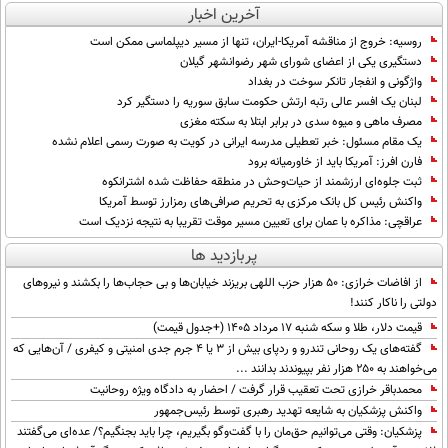
آخرین اخبار
روسیه: خروج از مناقشه آمریکا-ایران، تنها از مسیر دیپلماسی ممکن است
دستگیری یکی از اعضای شورای شهر رضوانشهر گیلان
واژگونی و انفجار تانکر سوخت در بغداد
لبنان یک افسر عالی رتبه ارتش حکومت سابق سوریه را دستگیر کرد
مصرف ماهی و میوه سدی در برابر ابتلا به سکته مغزی
یک مقام مسئول: خبر تعطیلی مدرسه ایرانی در کویت به صورت رسمی اعلام نشده
فارن افرز: آمریکا باید از خاورمیانه برود
ثبت جلوه‌ای ارزشمند از حیات‌وحش در منطقه حفاظت شده اشترانکوه
واکنش رئیس کل بانک مرکزی به تحریم صرافی‌های رمزارز توسط آمریکا
عراقچی: مذاکره با عمان برای تعیین مسیر موقت تقریبا به نتیجه نزدیک است
پربازدید ها
از افاضات خرازی: ۵۰ هزار حزب اللهی بریزند خیابان‌ها و بی حجاب‌ها را بکشند و نیرو‌های
دولتی را ناکار کنند!
قیمت دلار، طلا و سکه شنبه ۱۷ مرداد ۱۴۰۵ (+جدول قیمت)
گفته‌های یک روحانی تندرو و ردپای بیش از ۳ یا ۴ جرم جدی امنیتی و کیفری / آن‌هایی که
می‌خواهند به ۲۵۰ هزار نفر بپیوندند بدانند ...
محمدباقر خرازی تحت تعقیب قرار گرفت / احضار به دادگاه ویژه روحانیت
واکنش پزشکیان به شایعه تهدید رهبری توسط رئیس‌جمهور
پزشکیان: وقتی می‌توانیم حق‌مان را با گفت‌وگو بگیریم، چرا باید بجنگیم؟/ عده‌ای می‌گفتند