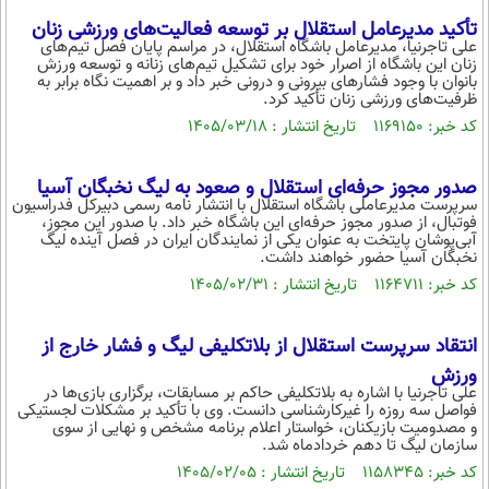
بین الملل
حوادث
تأکید مدیرعامل استقلال بر توسعه فعالیت‌های ورزشی زنان
فرهنگ و هنر
سیاست خارجی
علی تاجرنیا، مدیرعامل باشگاه استقلال، در مراسم پایان فصل تیم‌های
سلامت
زنان این باشگاه از اصرار خود برای تشکیل تیم‌های زنانه و توسعه ورزش
بانوان با وجود فشارهای بیرونی و درونی خبر داد و بر اهمیت نگاه برابر به
علم و دانش
یک برش دانایی
ظرفیت‌های ورزشی زنان تأکید کرد.
قرآن
فناوری و It
کد خبر: ۱۱۶۹۱۵۰ تاریخ انتشار : ۱۴۰۵/۰۳/۱۸
محیط زیست
گوناگون
علمی
سفر و تفریح
صدور مجوز حرفه‌ای استقلال و صعود به لیگ نخبگان آسیا
فیلم
سرگرمی
اخبار کریپتو
سرپرست مدیرعاملی باشگاه استقلال با انتشار نامه رسمی دبیرکل فدراسیون
فوتبال، از صدور مجوز حرفه‌ای این باشگاه خبر داد. با صدور این مجوز،
عصر ایران 2
اقتصاد
باشگاه مغز
آبی‌پوشان پایتخت به عنوان یکی از نمایندگان ایران در فصل آینده لیگ
نخبگان آسیا حضور خواهند داشت.
آموزش زبان
خواندنی ها و دیدنی ها
ورزش
مجله تصویری سلاح
کد خبر: ۱۱۶۴۷۱۱ تاریخ انتشار : ۱۴۰۵/۰۲/۳۱
داستان کوتاه
سیاست
انتقاد سرپرست استقلال از بلاتکلیفی لیگ و فشار خارج از
پیامک
سرگرمی
ورزش
روانشناسی
علی تاجرنیا با اشاره به بلاتکلیفی حاکم بر مسابقات، برگزاری بازی‌ها در
فناوری
فواصل سه روزه را غیرکارشناسی دانست. وی با تأکید بر مشکلات لجستیکی
و مصدومیت بازیکنان، خواستار اعلام برنامه مشخص و نهایی از سوی
آشپزی
گوناگون
سازمان لیگ تا دهم خردادماه شد.
دانلود
کد خبر: ۱۱۵۸۳۴۵ تاریخ انتشار : ۱۴۰۵/۰۲/۰۵
حوادث