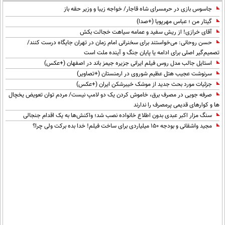
جاسوس بازی در حرمسرای شاه قاجار/ خواجه زیبا و وزیر حقه باز
گیتار من ؛ عباس مهرپویا (+صدا)
آقای خرازی! از ریش سفید و عمامه سیاهت خجالت بکش
حسن روحانی: می‌خواستند برای سخنرانی امام زمان در تهران جایگاه درست کنند/
تصمیم‌گیر اصلی برای ادامه یا پایان جنگ و آینده ملت است
استایل جالب مدل روس فیلم ایرانی جزیره جیمز باند در اصفهان (+عکس)
سرنوشت عجیب هتل عظیم شوروی در ارمنستان (+تصاویر)
جزئیات مورد بحث جدید از موشک خیبرشکن ایران (+عکس)
صرفه جویی در مصرف برق، خاموش کردن یک دو لامپ نیست/ مردم توان تعویض یخچال
ها و کوارهای قدیمی پرمصرف را ندارند
سنگ مزار اکبر عبدی بدون اطلاع خانواده نصب شد؛ واکنش‌ها به یک اقدام جنجالی
مجید واشقانی و بودجه 150 میلیاردی برای ساخت فیلم! خدا بده برکت ولی چرا؟