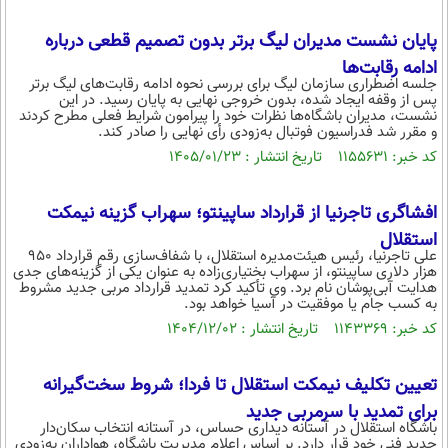
محیط زیست
پایان نشست مدیران لیگ برتر بدون تصمیم قطعی درباره
سلامت
ادامه رقابت‌ها
جلسه اضطراری سازمان لیگ برای بررسی نحوه ادامه رقابت‌های لیگ برتر
فرهنگی
پس از وقفه ایجاد شده، بدون خروجی نهایی به پایان رسید. در این
نشست، مدیران باشگاه‌ها نظرات خود را پیرامون شرایط فعلی مطرح کردند
و مقرر شد فدراسیون فوتبال به‌زودی رأی نهایی را صادر کند.
بین الملل
کد خبر: ۱۱۵۵۶۳۱ تاریخ انتشار : ۱۴۰۵/۰۱/۲۳
اجتماعی
حیات وحش
افشاگری تاجرنیا از قرارداد ساپینتو؛ سهراب گزینه نیمکت
استقلال
سیاست خارجی
علی تاجرنیا، رئیس هیئت‌مدیره استقلال، با شفاف‌سازی رقم قرارداد ۹۵۰
هزار دلاری ساپینتو، از سهراب بختیاری‌زاده به عنوان یکی از گزینه‌های جدی
هدایت آبی‌پوشان نام برد. وی تأکید کرد تمدید قرارداد مربی جدید مشروط
به کسب جام یا موفقیت در آسیا خواهد بود.
کد خبر: ۱۱۴۳۳۶۹ تاریخ انتشار : ۱۴۰۴/۱۲/۰۲
تعیین تکلیف نیمکت استقلال تا فردا؛ شروط سخت‌گیرانه
برای تمدید با سرمربی جدید
باشگاه استقلال در آستانه دیداری حساس، در آستانه انتخاب سکان‌دار
جدید فنی خود قرار دارد. بر اساس اعلام مدیریت باشگاه، هواداران به‌زودی