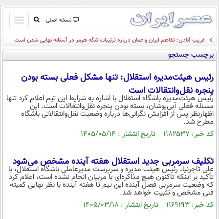
باز
نسخه اصلی
و
غریب آبادی: تفاهم ایران و عمان درباره ترتیبات تنگه هرمز در آستانه نهایی شدن است
صفحه اول
بسته
برچسب جستجو
تماس با ما
کردن
آرشیو
منو
رئیس هیئت‌مدیره استقلال: تنها مشکل فعلی بسته بودن
جستجو
پنجره نقل‌وانتقالات است
نظرسنجی
رئیس هیئت‌مدیره باشگاه استقلال با اشاره به شرایط این تیم اعلام کرد تنها
مسئله فعلی آبی‌پوشان، بسته بودن پنجره نقل‌وانتقالات است. این
آب و هوا
اظهارنظر پس از افزایش نگرانی‌ها درباره وضعیت نقل‌وانتقالاتی باشگاه
اوقات شرعی
مطرح شد.
پیوند ها
کد خبر: ۱۱۸۲۵۳۷ تاریخ انتشار : ۱۴۰۵/۰۵/۱۴
سواد زندگی
سیاسی
تکلیف سرمربی جدید استقلال هفته آینده مشخص می‌شود
علی تاجرنیا، رئیس هیئت مدیره و سرپرست مدیرعاملی باشگاه استقلال، با
اقتصاد
تأکید بر اینکه تاکنون هیچ مذاکره‌ای با مربیان انجام نشده است، اعلام کرد
که وضعیت سرمربی فصل آینده این تیم تا هفته آینده با نظر نهایی کمیته
جامعه
اقتصادی
فنی مشخص و تثبیت خواهد شد.
کد خبر: ۱۱۶۹۱۹۳ تاریخ انتشار : ۱۴۰۵/۰۳/۱۸
ورزشی
اجتماعی
خودرو