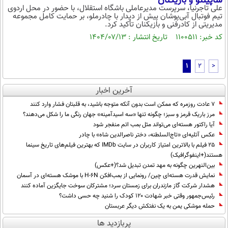
ساپینتو و بازیکنان
علی تاجرنیا، سرپرست مدیرعاملی باشگاه استقلال، با حضور در محل اردوی
تیم فوتبال آبی‌پوشان پیش از دیدار با چادرملو، بر حمایت کامل مجموعه
مدیریتی از کادرفنی و بازیکنان تأکید کرد.
کد خبر: ۱۱۰۰۵۱۱ تاریخ انتشار : ۱۴۰۴/۰۷/۱۳
1
2
>
آخرین اخبار
۷ عادت روزمره که ممکن است بدون آنکه متوجه باشید، به قلبتان فشار وارد کنند
مرز باریک قرمز و سبز؛ چگونه تنها «سه اسیدآمینه» جهان رنگی ما را شکل می‌دهند؟
آیا راکتور هسته‌ای می‌تواند مثل بمب اتم منفجر شود
عکس آتلیه‌ای «تاج‌السلطنه، دختر ناصرالدین شاه» با چادر
۲۵ فیلم با بالاترین امتیاز کاربران در سایت IMDb که بهترین فیلم‌های تاریخ سینما
هستند(+اینفوگرافیک)
بین‌النهرین چگونه به مهد تمدن تبدیل شد؟(+عکس)
نمایش قدرت هسته‌ای چین/ رونمایی از بمب‌افکن H-۶N با موشک هسته‌ای در آسمان
هشدار شرکت گاز مازندران برای زمستان سرد؛ مشترکان سوخت جایگزین آماده کنند
رئیس‌جمهور وقتی خبر شهادت ۱۲۰ کودک را شنید چه حسی داشت؟
حمله موشکی یمن به یک نفتکش دیگر عربستان
پربازدید ها