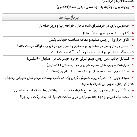
هستند(+اینفوگرافیک)
بین‌النهرین چگونه به مهد تمدن تبدیل شد؟(+عکس)
پربازدید ها
جاسوس بازی در حرمسرای شاه قاجار/ خواجه زیبا و وزیر حقه باز
گیتار من ؛ عباس مهرپویا (+صدا)
آقای خرازی! از ریش سفید و عمامه سیاهت خجالت بکش
حسن روحانی: می‌خواستند برای سخنرانی امام زمان در تهران جایگاه درست کنند/
تصمیم‌گیر اصلی برای ادامه یا پایان جنگ و آینده ملت است
استایل جالب مدل روس فیلم ایرانی جزیره جیمز باند در اصفهان (+عکس)
سرنوشت عجیب هتل عظیم شوروی در ارمنستان (+تصاویر)
جزئیات مورد بحث جدید از موشک خیبرشکن ایران (+عکس)
صرفه جویی در مصرف برق، خاموش کردن یک دو لامپ نیست/ مردم توان تعویض یخچال
ها و کوارهای قدیمی پرمصرف را ندارند
سنگ مزار اکبر عبدی بدون اطلاع خانواده نصب شد؛ واکنش‌ها به یک اقدام جنجالی
مجید واشقانی و بودجه 150 میلیاردی برای ساخت فیلم! خدا بده برکت ولی چرا؟