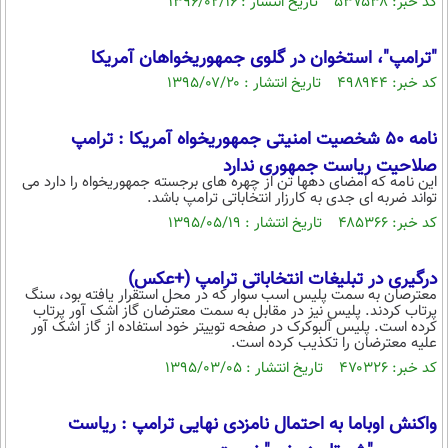
کد خبر: ۵۳۷۵۳۸ تاریخ انتشار : ۱۳۹۶/۰۲/۱۶
بین الملل
حوادث
فرهنگ و هنر
سیاست خارجی
سلامت
"ترامپ"، استخوان در گلوی جمهوریخواهان آمریکا
علم و دانش
کد خبر: ۴۹۸۹۴۴ تاریخ انتشار : ۱۳۹۵/۰۷/۲۰
یک برش دانایی
قرآن
فناوری و It
محیط زیست
نامه 50 شخصیت امنیتی جمهوریخواه آمریکا : ترامپ
گوناگون
علمی
سفر و تفریح
صلاحیت ریاست جمهوری ندارد
فیلم
سرگرمی
این نامه که امضای دهها تن از چهره های برجسته جمهوریخواه را دارد می
اخبار کریپتو
تواند ضربه ای جدی به کارزار انتخاباتی ترامپ باشد.
عصر ایران 2
اقتصاد
باشگاه مغز
کد خبر: ۴۸۵۳۶۶ تاریخ انتشار : ۱۳۹۵/۰۵/۱۹
آموزش زبان
خواندنی ها و دیدنی ها
ورزش
مجله تصویری سلاح
درگیری در تبلیغات انتخاباتی ترامپ (+عکس)
داستان کوتاه
سیاست
معترصان به سمت پلیس اسب سوار که در محل استقرار یافته بود، سنگ
پرتاب کردند. پلیس نیز در مقابل به سمت معترضان گاز اشک آور پرتاب
پیامک
سرگرمی
کرده است. پلیس آلبوکرک در صفحه توییتر خود استفاده از گاز اشک آور
علیه معترضان را تکذیب کرده است.
روانشناسی
فناوری
کد خبر: ۴۷۰۳۲۶ تاریخ انتشار : ۱۳۹۵/۰۳/۰۵
آشپزی
گوناگون
واکنش اوباما به احتمال نامزدی نهایی ترامپ : ریاست
دانلود
حوادث