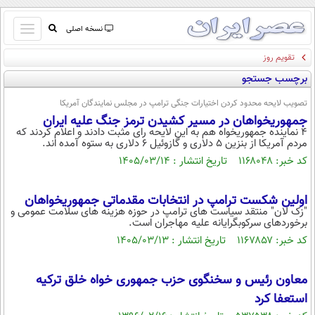
باز
نسخه اصلی
و
تقویم روز
صفحه اول
بسته
برچسب جستجو
تماس با ما
کردن
آرشیو
منو
تصویب لایحه محدود کردن اختیارات جنگی ترامپ در مجلس نمایندگان آمریکا
جستجو
جمهوریخواهان در مسیر کشیدن ترمز جنگ علیه ایران
4 نماینده جمهوریخواه هم به این لایحه رای مثبت دادند و اعلام کردند که
نظرسنجی
مردم آمریکا از بنزین 5 دلاری و گازوئیل 6 دلاری به ستوه آمده اند.
آب و هوا
کد خبر: ۱۱۶۸۰۴۸ تاریخ انتشار : ۱۴۰۵/۰۳/۱۴
اوقات شرعی
پیوند ها
اولین شکست ترامپ در انتخابات مقدماتی جمهوریخواهان
سواد زندگی
"زک لان" منتقد سیاست های ترامپ در حوزه هزینه های سلامت عمومی و
برخوردهای سرکوبگرایانه علیه مهاجران است.
سیاسی
کد خبر: ۱۱۶۷۸۵۷ تاریخ انتشار : ۱۴۰۵/۰۳/۱۳
اقتصاد
جامعه
اقتصادی
معاون رئیس و سخنگوی حزب جمهوری خواه خلق ترکیه
ورزشی
استعفا کرد
اجتماعی
خودرو