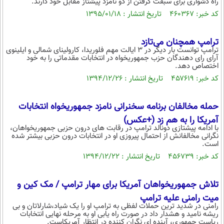
راه دشواری برای سبقت گرفتن از دو نامزد پیشتاز مقابل خود دارند.
کد خبر: ۴۶۰۳۶۷ تاریخ انتشار : ۱۳۹۵/۰۱/۱۸
ترامپ همچنان می‌تازد
ترامپ توانست بار دیگر در 3 ایالت مهم فلوریدا، کارولینای شمالی و ایلینوی
آرای رای دهندگان حزب جمهوریخواه در انتخابات مقدماتی را به خود
اختصاص دهد.
کد خبر: ۴۵۷۶۱۹ تاریخ انتشار : ۱۳۹۴/۱۲/۲۶
حمله مخالفان برنامه سخنرانی نامزد جمهوریخواه انتخابات
آمریکا را به هم زد (+عکس)
با ادامه پیشتازی دونالد ترامپ در رقابت های درون حزبی جمهوریخواهان،
نگرانی مخالفانش از احتمال پیروزی او در انتخابات درون حزبی بیشتر شده
است.
کد خبر: ۴۵۶۷۳۹ تاریخ انتشار : ۱۳۹۴/۱۲/۲۲
تلاش جمهوریخواهان آمریکا برای مهار ترامپ / مک کین و
میت رامنی علیه ترامپ
رامنی در شدید ترین حملات لفظی به ترامپ او را یک شیاد،شارلاتان و بی
ریشه نامید و هشدار داد در صورت راه یابی او به مرحله نهایی انتخابات
ریاست جمهوری، آینده ای نگران کننده در انتظار آمریکاست.