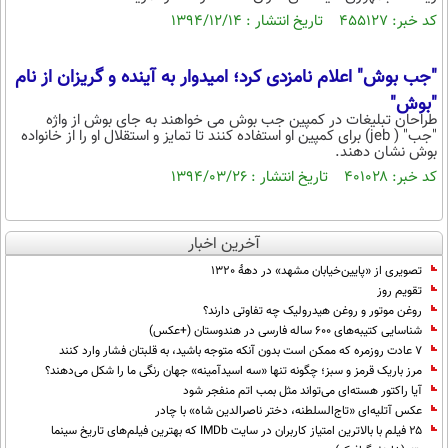
کد خبر: ۴۵۵۱۲۷ تاریخ انتشار : ۱۳۹۴/۱۲/۱۴
"جب بوش" اعلام نامزدی کرد؛ امیدوار به آینده و گریزان از نام
"بوش"
طراحان تبلیغات در کمپین جب بوش می خواهند به جای بوش از واژه
"جب" ( jeb) برای کمپین او استفاده کنند تا تمایز و استقلال او را از خانواده
بوش نشان دهند.
کد خبر: ۴۰۱۰۲۸ تاریخ انتشار : ۱۳۹۴/۰۳/۲۶
آخرین اخبار
تصویری از «پایین‌خیابان مشهد» در دهۀ 1320
تقویم روز
روغن موتور و روغن هیدرولیک چه تفاوتی دارند؟
شناسایی کتیبه‌های ۶۰۰ ساله فارسی در هندوستان (+عکس)
۷ عادت روزمره که ممکن است بدون آنکه متوجه باشید، به قلبتان فشار وارد کنند
مرز باریک قرمز و سبز؛ چگونه تنها «سه اسیدآمینه» جهان رنگی ما را شکل می‌دهند؟
آیا راکتور هسته‌ای می‌تواند مثل بمب اتم منفجر شود
عکس آتلیه‌ای «تاج‌السلطنه، دختر ناصرالدین شاه» با چادر
۲۵ فیلم با بالاترین امتیاز کاربران در سایت IMDb که بهترین فیلم‌های تاریخ سینما