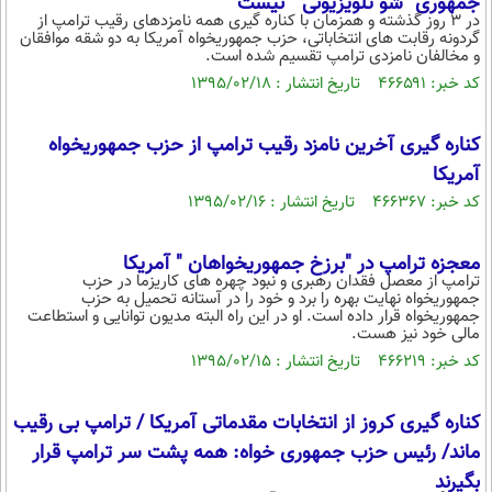
جمهوری "شو تلویزیونی " نیست
در 3 روز گذشته و همزمان با کناره گیری همه نامزدهای رقیب ترامپ از
محیط زیست
گردونه رقابت های انتخاباتی، حزب جمهوریخواه آمریکا به دو شقه موافقان
و مخالفان نامزدی ترامپ تقسیم شده است.
سلامت
کد خبر: ۴۶۶۵۹۱ تاریخ انتشار : ۱۳۹۵/۰۲/۱۸
فرهنگی
کناره گیری آخرین نامزد رقیب ترامپ از حزب جمهوریخواه
بین الملل
آمریکا
اجتماعی
کد خبر: ۴۶۶۳۶۷ تاریخ انتشار : ۱۳۹۵/۰۲/۱۶
حیات وحش
معجزه ترامپ در "برزخ جمهوریخواهان " آمریکا
سیاست خارجی
ترامپ از معصل فقدان رهبری و نبود چهره های کاریزما در حزب
جمهوریخواه نهایت بهره را برد و خود را در آستانه تحمیل به حزب
جمهوریخواه قرار داده است. او در این راه البته مدیون توانایی و استطاعت
مالی خود نیز هست.
کد خبر: ۴۶۶۲۱۹ تاریخ انتشار : ۱۳۹۵/۰۲/۱۵
کناره گیری کروز از انتخابات مقدماتی آمریکا / ترامپ بی رقیب
ماند/ رئیس حزب جمهوری خواه: همه پشت سر ترامپ قرار
بگیرند