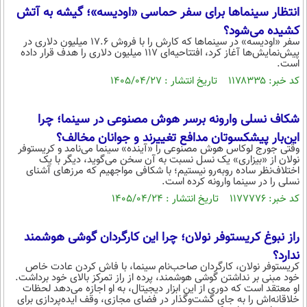
انتظار سینماها برای سفر حماسی «اودیسه»؛ گیشه به آتش
کشیده می‌شود؟
سفر «اودیسه» در سینماها که کارش را با فروش ۱۷.۶ میلیون دلاری در
پیش‌نمایش‌ها آغاز کرد، افتتاحیه‌ای ۱۱۷ میلیون دلاری را هدف قرار داده
است.
کد خبر: ۱۱۷۸۳۳۵ تاریخ انتشار : ۱۴۰۵/۰۴/۲۷
شکاف نسلی وارونه برسر هوش مصنوعی در سینما؛ چرا
این‌بار پیشکسوتان مدافع تغییرند و جوانان مخالف؟
وقتی جورج لوکاس هوش مصنوعی را «آینده» سینما می‌نامد و کریستوفر
نولان از «بیزاری» یک نسل نسبت به آن سخن می‌گوید، دیگر با یک
اختلاف‌نظر ساده روبه‌رو نیستیم؛ با شکافی مواجهیم که مرزهای آشنای
نسلی را در سینما وارونه کرده است.
کد خبر: ۱۱۷۷۷۷۶ تاریخ انتشار : ۱۴۰۵/۰۴/۲۴
راز نبوغ کریستوفر نولان؛ چرا این کارگردان گوشی هوشمند
ندارد؟
کریستوفر نولان، کارگردان صاحب‌نام سینما، با فاش کردن عادت خاص
خود مبنی بر نداشتن گوشی هوشمند، پرده از راز تمرکز بالای خود برداشت.
او معتقد است که دوری از این ابزار دیجیتال، به او اجازه می‌دهد لحظات
خلاقانه‌اش را به جای گشت‌وگذار در فضای مجازی، وقف ایده‌پردازی برای