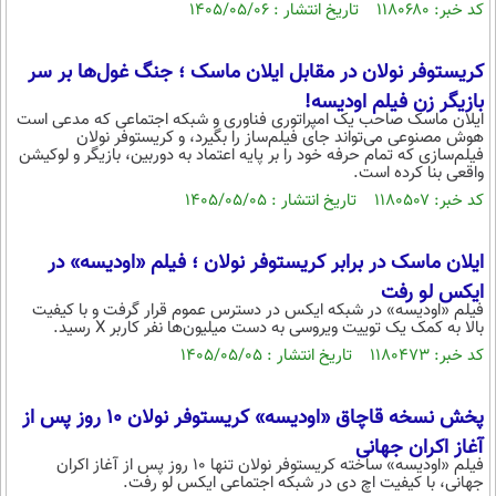
بین الملل
کد خبر: ۱۱۸۰۶۸۰ تاریخ انتشار : ۱۴۰۵/۰۵/۰۶
حوادث
فرهنگ و هنر
سیاست خارجی
سلامت
کریستوفر نولان در مقابل ایلان ماسک ؛ جنگ غول‌ها بر سر
علم و دانش
یک برش دانایی
بازیگر زن فیلم اودیسه!
ایلان ماسک صاحب یک امپراتوری فناوری و شبکه اجتماعی که مدعی است
قرآن
فناوری و It
محیط زیست
هوش مصنوعی می‌تواند جای فیلم‌ساز را بگیرد، و کریستوفر نولان
فیلم‌سازی که تمام حرفه خود را بر پایه اعتماد به دوربین، بازیگر و لوکیشن
گوناگون
علمی
واقعی بنا کرده است.
سفر و تفریح
فیلم
سرگرمی
کد خبر: ۱۱۸۰۵۰۷ تاریخ انتشار : ۱۴۰۵/۰۵/۰۵
اخبار کریپتو
عصر ایران 2
اقتصاد
باشگاه مغز
ایلان ماسک در برابر کریستوفر نولان ؛ فیلم «اودیسه» در
آموزش زبان
خواندنی ها و دیدنی ها
ورزش
مجله تصویری سلاح
ایکس لو رفت
فیلم «اودیسه» در شبکه ایکس در دسترس عموم قرار گرفت و با کیفیت
داستان کوتاه
سیاست
بالا به کمک یک توییت ویروسی به دست میلیون‌ها نفر کاربر X رسید.
کد خبر: ۱۱۸۰۴۷۳ تاریخ انتشار : ۱۴۰۵/۰۵/۰۵
پیامک
سرگرمی
روانشناسی
فناوری
پخش نسخه قاچاق «اودیسه» کریستوفر نولان ۱۰ روز پس از
آشپزی
گوناگون
آغاز اکران جهانی
فیلم «اودیسه» ساخته کریستوفر نولان تنها ۱۰ روز پس از آغاز اکران
دانلود
حوادث
جهانی، با کیفیت اچ دی در شبکه اجتماعی ایکس لو رفت.