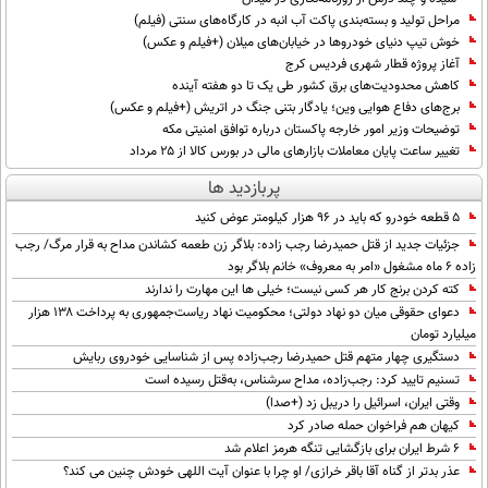
مراحل تولید و بسته‌بندی پاکت آب انبه در کارگاه‌های سنتی (فیلم)
خوش تیپ دنیای خودروها در خیابان‌های میلان (+فیلم و عکس)
آغاز پروژه قطار شهری فردیس کرج
کاهش محدودیت‌های برق کشور طی یک تا دو هفته آینده
برج‌های دفاع هوایی وین؛ یادگار بتنی جنگ در اتریش (+فیلم و عکس)
توضیحات وزیر امور خارجه پاکستان درباره توافق امنیتی مکه
تغییر ساعت پایان معاملات بازارهای مالی در بورس کالا از ۲۵ مرداد
پربازدید ها
۵ قطعه خودرو که باید در ۹۶ هزار کیلومتر عوض کنید
جزئیات جدید از قتل حمیدرضا رجب زاده: بلاگر زن طعمه کشاندن مداح به قرار مرگ/ رجب
زاده 6 ماه مشغول «امر به معروف» خانم بلاگر بود
کته کردن برنج کار هر کسی نیست؛ خیلی ها این مهارت را ندارند
دعوای حقوقی میان دو نهاد دولتی؛ محکومیت نهاد ریاست‌جمهوری به پرداخت ۱۳۸ هزار
میلیارد تومان
دستگیری چهار متهم قتل حمیدرضا رجب‌زاده پس از شناسایی خودروی ربایش
تسنیم تایید کرد: رجب‌زاده، مداح سرشناس، به‌قتل رسیده است
وقتی ایران، اسرائیل را دریبل زد (+صدا)
کیهان هم فراخوان حمله صادر کرد
۶ شرط ایران برای بازگشایی تنگه هرمز اعلام شد
عذر بدتر از گناه آقا باقر خرازی/ او چرا با عنوان آیت اللهی خودش چنین می کند؟