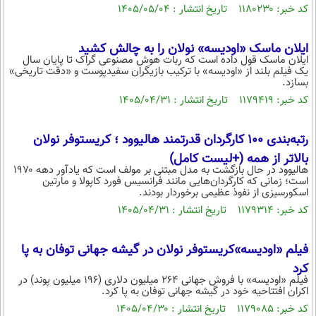
کد خبر: ۱۱۸۰۲۳۰ تاریخ انتشار : ۱۴۰۵/۰۵/۰۴
محیط زیست
سلامت
ایلان ماسک «اودیسه» نولان را به چالش کشید
ایلان ماسک قول داده است که ربات هوش مصنوعی گراک تا پایان سال
فرهنگی
یک فیلم بلند از «اودیسه» با ترکیب بازیگران سفیدپوست و «دقت تاریخی»
بسازد.
بین الملل
کد خبر: ۱۱۷۹۴۱۹ تاریخ انتشار : ۱۴۰۵/۰۴/۳۱
اجتماعی
رتبه‌بندی ۱۰۰ کارگردان قدرتمند هالیوود ؛ کریستوفر نولان
حیات وحش
بالاتر از همه (+لیست کامل)
هالیوود در حال بازگشت به مدل مبتنی بر مولف است که یادآور دهه ۱۹۷۰
سیاست خارجی
است؛ زمانی که کارگردان‌هایی مانند فرانسیس فورد کاپولا و مارتین
اسکورسیزی از نفوذ عظیمی برخوردار بودند.
کد خبر: ۱۱۷۹۳۱۴ تاریخ انتشار : ۱۴۰۵/۰۴/۳۱
فیلم «اودیسه»کریستوفر نولان در گیشه جهانی توفان به پا
کرد
فیلم «اودیسه» با فروش جهانی ۲۶۴ میلیون دلاری (۱۹۶ میلیون پوند) در
اکران افتتاحیه خود در گیشه جهانی توفان به پا کرد.
کد خبر: ۱۱۷۹۰۸۵ تاریخ انتشار : ۱۴۰۵/۰۴/۳۰