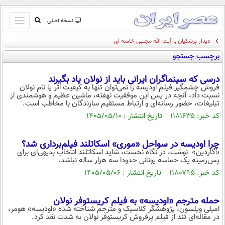
باز
نسخه اصلی
و
دیدار پزشکیان با آیت الله مجتبی خامنه ای
صفحه اول
بسته
برچسب جستجو
تماس با ما
کردن
آرشیو
منو
درسی که سینماگران ایرانی باید از نولان یاد بگیرند
جستجو
فروش چشمگیر فیلم اودیسه را نمی‌توان تنها به کیفیت اثر یا نام نولان
نسبت داد، آنچه در پس این موفقیت نهفته، ماشین عظیم و هوشمندی از
نظرسنجی
تبلیغات، حضور رسانه‌ای و ارتباط مستقیم سازندگان با مخاطب است.
آب و هوا
کد خبر: ۱۱۸۱۶۳۵ تاریخ انتشار : ۱۴۰۵/۰۵/۱۰
اوقات شرعی
پیوند ها
چرا اودیسه در سواحل «موری» اسکاتلند فیلم‌برداری شد؟
سواد زندگی
«گاردین» ‌ نوشت، در نگاه نخست، شاید اسکاتلند انتخاب بدیهی‌ای برای
پس‌زمینه یک حماسه یونانی حدودا سه هزار ساله نباشد.
سیاسی
کد خبر: ۱۱۸۰۷۹۵ تاریخ انتشار : ۱۴۰۵/۰۵/۰۶
اقتصاد
جامعه
اقتصادی
حمله مترجم «اودیسه» به فیلم کریستوفر نولان
امیلی ویلسون، پژوهشگر کلاسیک و مترجم شناخته شده «اودیسه» هومر،
ورزشی
اجتماعی
خودرو
در مقاله‌ای تند از فیلم پرفروش کریستوفر نولان به شدت نقد کرد.