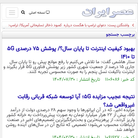
باز
نسخه اصلی
و
واشنگتن پست: دعوای ترامپ با هگست درباره کمبود ذخائر تسلیحاتی آمریکا/ ترامپ:
صفحه اول
بسته
افشا کنندگان موضوع کمبود مهمات، زندانی خواهند شد
برچسب جستجو
تماس با ما
کردن
آرشیو
منو
بهبود کیفیت اینترنت تا پایان سال؟/ پوشش ۷۵ درصدی ۵G
جستجو
تا ۱۴۱۰
نظرسنجی
ستار هاشمی گفت: ما تلاش می‌کنیم با رفع موانع پیش رو تا پایان سال
جاری ۱۵ درصد از جمعیت شهری کشور زیر پوشش فناوری ۵G قرار بگیرند و
آب و هوا
اینترنت باکیفت نسل پنجم را به صورت محسوس تجربه کنند.
اوقات شرعی
کد خبر: ۱۱۰۶۰۸۶ تاریخ انتشار : ۱۴۰۴/۰۷/۳۰
پیوند ها
سواد زندگی
نتیجه عجیب مزایده 5G؛ آیا توسعه شبکه قربانی رقابت
سیاسی
غیرواقعی شد؟
اقتصاد
مزایده اخیر، که در آن اپراتورها با وجود سهم ۲۸ درصدی دولت از درآمد
5G، بیش از ۲۲ هزار میلیارد تومان به صورت پیش‌پرداخت به خزانه کشور
جامعه
اقتصادی
واریز کردند، از پرهزینه‌ترین و بحث‌برانگیزترین تصمیم‌های اخیر در صنعت
ارتباطات محسوب می‌شود؛ تصمیمی که نتایج آن در سال‌های آینده روشن
خواهد شد.
ورزشی
اجتماعی
خودرو
کد خبر: ۱۰۶۱۶۲۷ تاریخ انتشار : ۱۴۰۴/۰۲/۳۰