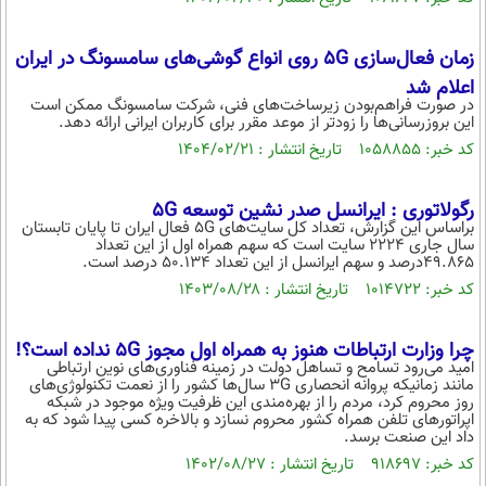
بین الملل
حوادث
فرهنگ و هنر
سیاست خارجی
سلامت
زمان فعال‌سازی 5G روی انواع گوشی‌های سامسونگ در ایران
علم و دانش
اعلام شد
یک برش دانایی
در صورت فراهم‌بودن زیرساخت‌های فنی، شرکت سامسونگ ممکن است
قرآن
فناوری و It
این بروزرسانی‌ها را زودتر از موعد مقرر برای کاربران ایرانی ارائه دهد.
محیط زیست
کد خبر: ۱۰۵۸۸۵۵ تاریخ انتشار : ۱۴۰۴/۰۲/۲۱
گوناگون
علمی
سفر و تفریح
فیلم
سرگرمی
اخبار کریپتو
رگولاتوری : ایرانسل صدر نشین توسعه 5G
براساس این گزارش، تعداد کل سایت‌های 5G فعال ایران تا پایان تابستان
عصر ایران 2
اقتصاد
باشگاه مغز
سال جاری 2224 سایت است که سهم همراه اول از این تعداد
49.865درصد و سهم ایرانسل از این تعداد 50.134 درصد است.
آموزش زبان
خواندنی ها و دیدنی ها
ورزش
مجله تصویری سلاح
کد خبر: ۱۰۱۴۷۲۲ تاریخ انتشار : ۱۴۰۳/۰۸/۲۸
داستان کوتاه
سیاست
پیامک
چرا وزارت ارتباطات هنوز به همراه اول مجوز 5G نداده است؟!
سرگرمی
امید می‌رود تسامح و تساهل دولت در زمینه فناوری‌های نوین ارتباطی
مانند زمانیکه پروانه انحصاری 3G سال‌ها کشور را از نعمت تکنولوژی‌های
روانشناسی
فناوری
روز محروم کرد، مردم را از بهره‌مندی این ظرفیت ویژه موجود در شبکه
اپراتورهای تلفن همراه کشور محروم نسازد و بالاخره کسی پیدا شود که به
آشپزی
گوناگون
داد این صنعت برسد.
کد خبر: ۹۱۸۶۹۷ تاریخ انتشار : ۱۴۰۲/۰۸/۲۷
دانلود
حوادث