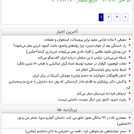
کد خبر: ۷۳۱۲۶۶ تاریخ انتشار : ۱۳۹۹/۰۳/۱۲
1
2
3
>
آخرین اخبار
معرفی ۶ ماده غذایی مفید برای پروستات، استخوان و عضلات
راز خستگی بعد از خواب‌دیدن؛ چرا رؤیاهای واضح، باعث کمبود انرژی مغز می‌شوند؟
این وسایل نقلیه نظامی را افراد عادی هم می‌توانند خریداری کنند(+عکس)
شبکه سی‌بی‌اس: ترامپ با بن سلمان درباره ایران گفت‌وگو می‌کند
نجات کوهنورد گرفتار در صخره توسط امدادگران ایتالیایی با طناب ۷۰ متری بالگرد
شرط جدید برای بازنشستگی اعلام شد
اذعان قانونگذار دموکرات به «عدم توازن» موشکی آمریکا در برابر ایران
واکنش دکتر پزشکیان به اقدام مادر کردستانی که پول دیه دخترش را خرج مدرسه‌سازی
کرد
اردوغان فردا به عربستان سفر می‌کند
رابرت دنیرو: کشور من دیگر دوست داشتنی نیست
پربازدید ها
معماری که در 92 سالگی هنوز خلق می کند؛ داستان آلوارو سیزا، شاعر بتن و نور
(+تصاویر)
سحر دولتشاهی عذرخواهی کرد ؛ قصد بی احترامی به اذان نداشتم (عکس)