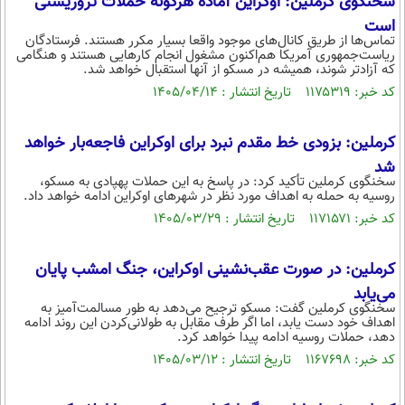
سخنگوی کرملین: اوکراین آماده هرگونه حملات تروریستی
محیط زیست
است
تماس‌ها از طریق کانال‌های موجود واقعا بسیار مکرر هستند. فرستادگان
سلامت
ریاست‌جمهوری آمریکا هم‌اکنون مشغول انجام کارهایی هستند و هنگامی
که آزادتر شوند، همیشه در مسکو از آنها استقبال خواهد شد.
فرهنگی
کد خبر: ۱۱۷۵۳۱۹ تاریخ انتشار : ۱۴۰۵/۰۴/۱۴
بین الملل
کرملین: بزودی خط مقدم نبرد برای اوکراین فاجعه‌بار خواهد
اجتماعی
شد
سخنگوی کرملین تأکید کرد: در پاسخ به این حملات پهپادی به مسکو،
حیات وحش
روسیه به حمله به اهداف مورد نظر در شهرهای اوکراین ادامه خواهد داد.
کد خبر: ۱۱۷۱۵۷۱ تاریخ انتشار : ۱۴۰۵/۰۳/۲۹
سیاست خارجی
کرملین: در صورت عقب‌نشینی اوکراین، جنگ امشب پایان
می‌یابد
سخنگوی کرملین گفت: مسکو ترجیح می‌دهد به طور مسالمت‌آمیز به
اهداف خود دست یابد، اما اگر طرف مقابل به طولانی‌کردن این روند ادامه
دهد، حملات روسیه ادامه پیدا خواهد کرد.
کد خبر: ۱۱۶۷۶۹۸ تاریخ انتشار : ۱۴۰۵/۰۳/۱۲