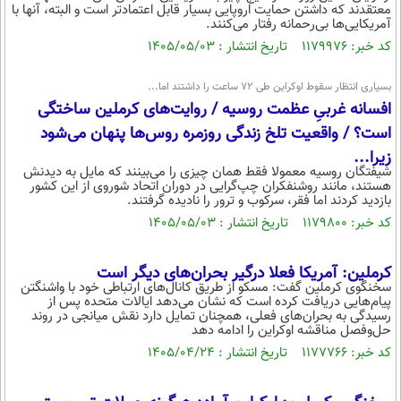
بین الملل
معتقدند که داشتن حمایت اروپایی بسیار قابل اعتمادتر است و البته، آنها با
حوادث
آمریکایی‌ها بی‌رحمانه رفتار می‌کنند.
فرهنگ و هنر
سیاست خارجی
سلامت
کد خبر: ۱۱۷۹۹۷۶ تاریخ انتشار : ۱۴۰۵/۰۵/۰۳
علم و دانش
یک برش دانایی
بسیاری انتظار سقوط اوکراین طی 72 ساعت را داشتند اما...
قرآن
فناوری و It
افسانه غربیِ عظمت روسیه / روایت‌های کرملین ساختگی
محیط زیست
گوناگون
است؟ / واقعیت تلخ زندگی روزمره روس‌ها پنهان می‌شود
علمی
سفر و تفریح
زیرا...
فیلم
سرگرمی
اخبار کریپتو
شیفتگان روسیه معمولا فقط همان چیزی را می‌بینند که مایل به دیدنش
هستند، مانند روشنفکران چپ‌گرایی در دوران اتحاد شوروی از این کشور
عصر ایران 2
اقتصاد
باشگاه مغز
بازدید کردند اما فقر، سرکوب و ترور را نادیده گرفتند.
آموزش زبان
خواندنی ها و دیدنی ها
کد خبر: ۱۱۷۹۸۰۰ تاریخ انتشار : ۱۴۰۵/۰۵/۰۳
ورزش
مجله تصویری سلاح
داستان کوتاه
سیاست
کرملین: آمریکا فعلا درگیر بحران‌های دیگر است
پیامک
سخنگوی کرملین گفت: مسکو از طریق کانال‌های ارتباطی خود با واشنگتن
سرگرمی
پیام‌هایی دریافت کرده است که نشان می‌دهد ایالات متحده پس از
رسیدگی به بحران‌های فعلی، همچنان تمایل دارد نقش میانجی در روند
روانشناسی
فناوری
حل‌وفصل مناقشه اوکراین را ادامه دهد
کد خبر: ۱۱۷۷۷۶۶ تاریخ انتشار : ۱۴۰۵/۰۴/۲۴
آشپزی
گوناگون
دانلود
حوادث