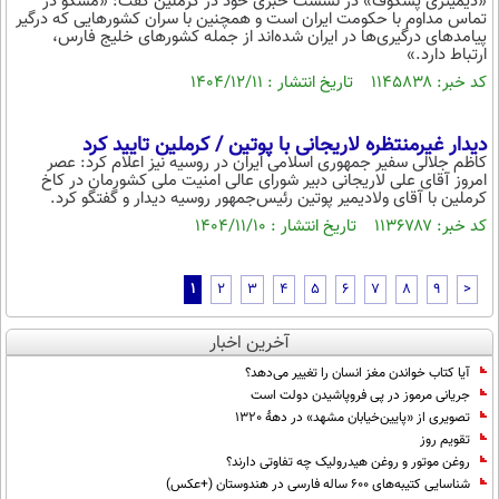
«دیمیتری پسکوف» در نشست خبری خود در کرملین گفت: «مسکو در
تماس مداوم با حکومت ایران است و همچنین با سران کشورهایی که درگیر
پیامدهای درگیری‌ها در ایران شده‌اند از جمله کشورهای خلیج فارس،
ارتباط دارد.»
کد خبر: ۱۱۴۵۸۳۸ تاریخ انتشار : ۱۴۰۴/۱۲/۱۱
دیدار غیرمنتظره لاریجانی با پوتین / کرملین تایید کرد
کاظم جلالی سفیر جمهوری اسلامی ایران در روسیه نیز اعلام کرد: عصر
امروز آقای علی لاریجانی دبیر شورای عالی امنیت ملی کشورمان در کاخ
کرملین با آقای ولادیمیر پوتین رئیس‌جمهور روسیه دیدار و گفتگو کرد.
کد خبر: ۱۱۳۶۷۸۷ تاریخ انتشار : ۱۴۰۴/۱۱/۱۰
1
2
3
4
5
6
7
8
9
>
آخرین اخبار
آیا کتاب خواندن مغز انسان را تغییر می‌دهد؟
جریانی مرموز در پی فروپاشیدن دولت است
تصویری از «پایین‌خیابان مشهد» در دهۀ 1320
تقویم روز
روغن موتور و روغن هیدرولیک چه تفاوتی دارند؟
شناسایی کتیبه‌های ۶۰۰ ساله فارسی در هندوستان (+عکس)