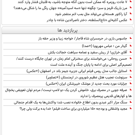
۷ عادت روزمره که ممکن است بدون آنکه متوجه باشید، به قلبتان فشار وارد کنند
مرز باریک قرمز و سبز؛ چگونه تنها «سه اسیدآمینه» جهان رنگی ما را شکل می‌دهند؟
آیا راکتور هسته‌ای می‌تواند مثل بمب اتم منفجر شود
عکس آتلیه‌ای «تاج‌السلطنه، دختر ناصرالدین شاه» با چادر
پربازدید ها
جاسوس بازی در حرمسرای شاه قاجار/ خواجه زیبا و وزیر حقه باز
گیتار من ؛ عباس مهرپویا (+صدا)
آقای خرازی! از ریش سفید و عمامه سیاهت خجالت بکش
حسن روحانی: می‌خواستند برای سخنرانی امام زمان در تهران جایگاه درست کنند/
تصمیم‌گیر اصلی برای ادامه یا پایان جنگ و آینده ملت است
استایل جالب مدل روس فیلم ایرانی جزیره جیمز باند در اصفهان (+عکس)
سرنوشت عجیب هتل عظیم شوروی در ارمنستان (+تصاویر)
جزئیات مورد بحث جدید از موشک خیبرشکن ایران (+عکس)
صرفه جویی در مصرف برق، خاموش کردن یک دو لامپ نیست/ مردم توان تعویض یخچال
ها و کوارهای قدیمی پرمصرف را ندارند
سنگ مزار اکبر عبدی بدون اطلاع خانواده نصب شد؛ واکنش‌ها به یک اقدام جنجالی
مجید واشقانی و بودجه 150 میلیاردی برای ساخت فیلم! خدا بده برکت ولی چرا؟