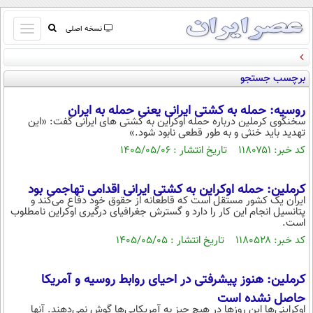
باز
نسخه اصلی
و
صفحه اول
بسته
برچسب جستجو
تماس با ما
کردن
آرشیو
منو
روسیه: حمله به کشتی ایرانی یعنی حمله به ایران
جستجو
سخنگوی کرملین درباره حمله اوکراین به کشتی های ایرانی گفت: «این
تهدید باید خنثی و به طور قطعی نابود شود.»
نظرسنجی
کد خبر: ۱۱۸۰۷۵۱ تاریخ انتشار : ۱۴۰۵/۰۵/۰۶
آب و هوا
اوقات شرعی
پیوند ها
کرملین: حمله اوکراین به کشتی ایرانی اقدامی تهاجمی بود
ایران یک کشور مستقل است که قاطعانه از حقوق خود دفاع می‌کند و
سواد زندگی
پتانسیل انجام این کار را دارد و گسترش جغرافیای درگیری اوکراین نامطلوب
است.
سیاسی
کد خبر: ۱۱۸۰۵۲۸ تاریخ انتشار : ۱۴۰۵/۰۵/۰۵
اقتصاد
جامعه
اقتصادی
کرملین: هنوز پیشرفتی در احیای روابط روسیه و آمریکا
ورزشی
اجتماعی
حاصل نشده است
خودرو
اوکراینی‌ها این روزها در هیچ چیز به آمریکایی‌ها گوش نمی‌دهند. آنها