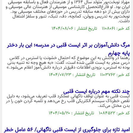
مهراد نوبخت‌پور متولد سال ۱۳۶۴ و از هنرمندان فعال و باسابقه موسیقی
ایران بود. او فارغ‌التحصیل کارشناسی موسیقی از هنرستان عالی موسیقی و
دارای بیش از دو دهه سابقه تدریس در حوزه‌های مختلف موسیقی بود.
نوبخت‌پور به تدریس ویولن، کمانچه، دف، تنبک، تنبور و سلفژ اشتغال
داشت.
کد خبر: ۱۱۰۸۰۶۱ تاریخ انتشار : ۱۴۰۴/۰۸/۰۶
مرگ دانش‌آموزان بر اثر ایست قلبی در مدرسه؛ این بار دختر
پایه چهارم
رهنما در واکنش به این موضوع که احتمال خشونت یا استرس در کلاس
درس منجر به ایست قلبی شده است، گفت: «به هیچ وجه نه تنبیه بدنی
بوده نه استرس، بزودی اطلاعات دقیق‌تر درباره دانش‌آموز اعلام می‌شود.»
کد خبر: ۱۱۰۳۷۶۲ تاریخ انتشار : ۱۴۰۴/۰۷/۲۳
چند نکته مهم درباره ایست قلبی
ایست قلبی به عنوان توقف ناگهانی عملکرد قلب تعریف می‌شود، به دلیل
نقص خطرناک سیستم الکتریکی قلب رخ می‌دهد و تلمبه کردن خون را در
بدن مختل می‌کند.
کد خبر: ۱۰۸۴۵۲۲ تاریخ انتشار : ۱۴۰۴/۰۵/۲۰
امید تازه برای جلوگیری از ایست قلبی ناگهانی/ ۵۶ عامل خطر