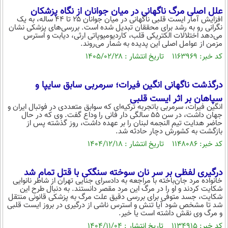
بین الملل
حوادث
علل اصلی مرگ ناگهانی در میان جوانان از نگاه پزشکان
افزایش آمار ایست قلبی ناگهانی در میان جوانان ۲۵ تا ۴۴ ساله، به یک
فرهنگ و هنر
سیاست خارجی
سلامت
نگرانی رو به رشد برای محققان تبدیل شده است. بررسی‌های پزشکی نشان
می‌دهد اختلالات الکتریکی قلب، کاردیومیوپاتی ارثی، دیابت و استرس
علم و دانش
یک برش دانایی
مزمن از عوامل اصلی این پدیده به شمار می‌روند.
قرآن
کد خبر: ۱۱۶۳۹۶۹ تاریخ انتشار : ۱۴۰۵/۰۲/۲۸
فناوری و It
محیط زیست
گوناگون
علمی
سفر و تفریح
درگذشت ناگهانی انگین فیرات؛ سرمربی سابق سایپا و
فیلم
سرگرمی
اخبار کریپتو
سپاهان بر اثر ایست قلبی
انگین فیرات، سرمربی باتجربه ترکیه‌ای که سوابق متعددی در فوتبال ایران و
عصر ایران 2
اقتصاد
باشگاه مغز
جهان داشت، در سن ۵۵ سالگی دار فانی را وداع گفت. وی که در حال
حاضر هدایت تیم النجمه لبنان را بر عهده داشت، روز گذشته پس از
آموزش زبان
خواندنی ها و دیدنی ها
ورزش
مجله تصویری سلاح
بازگشت به کشورش دچار حادثه شد.
کد خبر: ۱۱۴۸۰۸۶ تاریخ انتشار : ۱۴۰۴/۱۲/۱۸
داستان کوتاه
سیاست
پیامک
سرگرمی
درگیری لفظی بر سر نان سوخته سنگکی با قتل تمام شد
خانواده مرد جان‌باخته با مراجعه به دادسرای جنایی تهران از شاطر نانوایی
روانشناسی
فناوری
شکایت کردند و او را در مرگ این مرد مقصر دانستند. به دنبال طرح این
شکایت، جسد متوفی برای بررسی دقیق علت مرگ به پزشکی قانونی منتقل
آشپزی
گوناگون
شد تا مشخص شود آیا تنش و استرس ناشی از درگیری در بروز ایست قلبی
و مرگ وی نقش داشته است یا خیر.
دانلود
حوادث
کد خبر: ۱۱۳۴۹۱۵ تاریخ انتشار : ۱۴۰۴/۱۱/۰۴