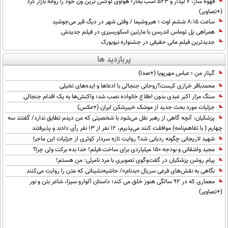
قهوه ساز، 6 لیدار و 523 اسب بخار؛ هواوی لوکس ترین ون خود را روانه بازار کرد
(+تصاویر)
ساعت ۸:۱۵ ششم اوت ؛ هیروشیما / وقتی شهر در دیگ قیر می‌جوشید
همراهی پل توماس اندرسن با مارتین اسکورسیزی در فیلم جدیدش
جدیدترین فیلم مانی حقیقی در جشنواره نیویورک
پربازدید ها
گیتار من ؛ عباس مهرپویا (+صدا)
محمدباقر خرازی کیست؟روحانی جنجالی با ادعاها و ایده‌های تخیلی
سنگ مزار اکبر عبدی بدون اطلاع خانواده نصب شد؛ واکنش‌ها به یک اقدام جنجالی
جزئیات مورد بحث جدید از موشک خیبرشکن ایران (+عکس)
پزشکیان‌: آنچه گاهی از رهبر نقل می‌شود با شخصیتی که من دیدم تطابق ندارد/ گفتند سه
چهارم ( با تفاهم‌نامه) موافقت کنند می‌پذیرم، 12 نفر از 13 نفر رأی دادند و پذیرفتند
شهید لاریجانی چگونه ردیابی شد؟ روایت تازه سردار کوثری از جزئیات این ماجرا
مجید واشقانی و بودجه 150 میلیاردی برای ساخت فیلم! خدا بده برکت ولی چرا؟
پیام روشن پزشکیان در گفت‌و‌گوی تصویری با مرد نامرئی: من هستم!
نگاهی به نقش‌های فرعی سریال «بدنام»/ حاشیه‌نشینانی که متن را روایت می‌کنند
معماری که در 92 سالگی هنوز خلق می کند؛ داستان آلوارو سیزا، شاعر بتن و نور
(+تصاویر)