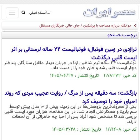
باز
نسخه اصلی
و
دو نکته درباره مصاحبه با پزشکیان / جای خالی خبرنگاران مستقل
صفحه اول
بسته
برچسب جستجو
تماس با ما
کردن
آرشیو
منو
تراژدی در زمین فوتبال؛ فوتبالیست ۲۴ ساله لرستانی بر اثر
جستجو
ایست قلبی درگذشت
نظرسنجی
فوتبالیست ۲۴ ساله تیم شاهین ازنا در جریان دیدار مقابل ستارگان پلدختر
دچار ایست قلبی شد و جان خود را از دست داد.
آب و هوا
کد خبر: ۱۱۷۸۳۷۳ تاریخ انتشار : ۱۴۰۵/۰۴/۲۷
اوقات شرعی
پیوند ها
سواد زندگی
بازگشت؛ سه دقیقه پس از مرگ / روایت عجیب مردی که روند
سیاسی
احیای خود را توصیف کرد
یکی از معروف‌ترین پژوهش‌ها در این زمینه بیش از ۱۰ سال پیش توسط
اقتصاد
سم پارینا و همکارانش انجام شد. در این مطالعه، هزاران مورد ایست قلبی
بررسی شد تا مشخص شود افراد پس از احیا چه خاطراتی از آن لحظات
جامعه
دارند.
اقتصادی
کد خبر: ۱۱۷۱۴۰۸ تاریخ انتشار : ۱۴۰۵/۰۳/۲۸
ورزشی
اجتماعی
خودرو