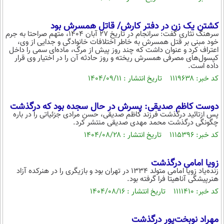
محیط زیست
کشتن یک زن در دفتر کارش/ قاتل همسرش بود
سلامت
سرهنگ نثاری گفت: سرانجام در تاریخ ۲۷ آبان ۱۴۰۴، متهم صراحتا به جرم
خود مبنی بر قتل همسرش به خاطر اختلافات خانوادگی و جدایی از وی،
فرهنگی
اعتراف کرد و عنوان داشت که چند روز پیش از مرگ، ماده‌ای سمی را داخل
کپسول‌های مصرفی همسرش ریخته و روز حادثه آن را در اختیار وی قرار
داده است.
بین الملل
کد خبر: ۱۱۱۹۶۳۸ تاریخ انتشار : ۱۴۰۴/۰۹/۱۱
اجتماعی
حیات وحش
دوست کاظم صدیقی: پسرش در حال سجده بود که درگذشت
پس ازتائید درگذشت فرزند کاظم صدیقی، حسن مرادی جزئیاتی را در باره
چگونگی درگذشت محمد مهدی صدیقی منتشر کرد.
سیاست خارجی
کد خبر: ۱۱۱۵۳۹۶ تاریخ انتشار : ۱۴۰۴/۰۸/۲۸
زویا امامی درگذشت
زنده‌یاد زویا امامی متولد ۱۳۳۴ در تهران بود و بازیگری را در هنرکده آزاد
هنرپیشگی آناهیتا فرا گرفته بود.
کد خبر: ۱۱۱۱۴۱۰ تاریخ انتشار : ۱۴۰۴/۰۸/۱۶
مهراد نوبخت‌پور درگذشت