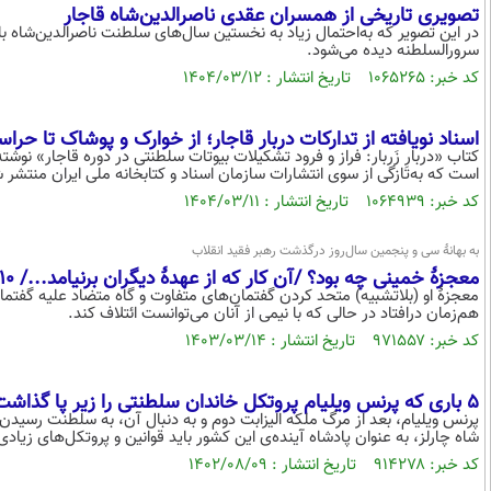
تصویری تاریخی از همسران عقدی ناصرالدین‌شاه قاجار
در این تصویر که به‌احتمال زیاد به نخستین سال‌های سلطنت ناصرالدین‌شاه باز
سرورالسلطنه دیده می‌شود.
کد خبر: ۱۰۶۵۲۶۵ تاریخ انتشار : ۱۴۰۴/۰۳/۱۲
اسناد نویافته از تدارکات دربار قاجار؛ از خوارک و پوشاک تا حرا
کتاب «دربارِ زَربار: فراز و فرود تشکیلات بیوتات سلطنتی در دوره قاجار» نو
است که به‌تازگی از سوی انتشارات سازمان اسناد و کتابخانه ملی ایران منتش
کد خبر: ۱۰۶۴۹۳۹ تاریخ انتشار : ۱۴۰۴/۰۳/۱۱
به بهانۀ سی‌ و‌ پنجمین سال‌روز درگذشت رهبر فقید انقلاب
معجزۀ خمینی چه بود؟ /آن کار که از عهدۀ دیگران برنیامد.../ 10 در برابر 2
معجزۀ او (بلاتشبیه) متحد کردن گفتمان‌های متفاوت و گاه متضاد علیه گفتم
هم‌زمان درافتاد در حالی که با نیمی از آنان می‌توانست ائتلاف کند.
کد خبر: ۹۷۱۵۵۷ تاریخ انتشار : ۱۴۰۳/۰۳/۱۴
۵ باری که پرنس ویلیام پروتکل خاندان سلطنتی را زیر پا گذاشت(+عکس)
پرنس ویلیام، بعد از مرگ ملکه الیزابت دوم و به دنبال آن، به سلطنت رسیدن
شاه چارلز، به عنوان پادشاه آینده‌ی این کشور باید قوانین و پروتکل‌های زیادی
کد خبر: ۹۱۴۲۷۸ تاریخ انتشار : ۱۴۰۲/۰۸/۰۹