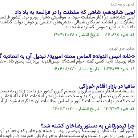
که بود و چه کرد؟
لویی شانزدهم؛ شاهی که سلطنت را در فرانسه به باد داد
لویی شانزدهم در آغاز سلطنت خود، با موقعیتی دشوار روبرو بود. کشور فرانس
مشارکت در انقلاب آمریکای شمالی، بدهی‌های عظیمی بر دوش دولت گذاشته بود.
باعث نارضایتی عمومی گسترده شده بود.
کد خبر: ۱۱۴۱۸۹۵ تاریخ انتشار : ۱۴۰۴/۱۱/۲۸
عمارت های تهرون
«خانه انیس الدوله» الماس محله امیریه/ تبدیل آن به اتحادی
شاه پرسید: «چه کسی گفته حرام است؟» انیس‌الدوله بی‌درنگ پاسخ داد: «هما
کد خبر: ۱۱۳۶۰۴۹ تاریخ انتشار : ۱۴۰۴/۱۱/۰۷
مافیا در بازار اقلام خوراکی
متاسفانه ساختار تصمیم سازی و تصمیم گیری کشور نیز تا حد زیادی به تسخیر 
تصمیم گیری تحمیل می کنند و سخت مشغول نشر اطلاعات غلط یا اطلاعاتی هس
است که در نهایت تصمیمات کشور بر اساس مطلوبات آن ها گرفته شود. از این 
کد خبر: ۱۱۲۹۴۰۹ تاریخ انتشار : ۱۴۰۴/۱۰/۱۳
چرا تیمورتاش به دستور رضاخان کشته شد؟
تیمورتاش یک ناطق و نویسندۀ زبردستی بود. از جمله چیزهایی که واقعاً در آن 
کسی بهتر از او نمی دانست و او سیاست‌مدار ماهر و لایقی هم بود ولی خوب 