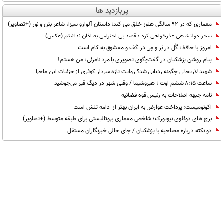
پربازدید ها
معماری که در 92 سالگی هنوز خلق می کند؛ داستان آلوارو سیزا، شاعر بتن و نور (+تصاویر)
سحر دولتشاهی عذرخواهی کرد ؛ قصد بی احترامی به اذان نداشتم (عکس)
امروز با حافظ: گُل در بَر و مِی در کَف و معشوق به کام است
پیام روشن پزشکیان در گفت‌و‌گوی تصویری با مرد نامرئی: من هستم!
شهید لاریجانی چگونه ردیابی شد؟ روایت تازه سردار کوثری از جزئیات این ماجرا
ساعت ۸:۱۵ ششم اوت ؛ هیروشیما / وقتی شهر در دیگ قیر می‌جوشید
نامه جبهه اصلاحات به رئیس قوه قضائیه
اکونومیست: پرداخت عوارض به ایران بهتر از ادامه تنش است
برج های دوقلوی نیویورک؛ شاخص معماری بروتالیستی برای طبقه متوسط (+تصاویر)
دو نکته درباره مصاحبه با پزشکیان / جای خالی خبرنگاران مستقل