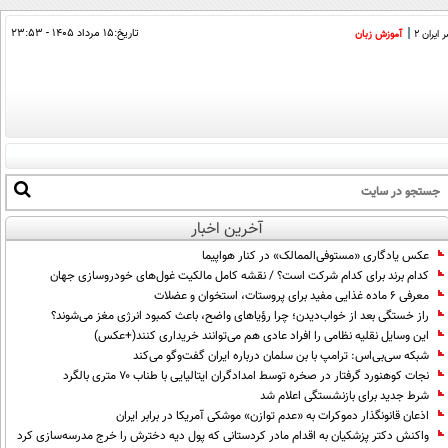
تاریخ:
۱۵ مرداد ۱۴۰۵ - ۲۳:۵۳
ایران 2
آموزش زبان
آخرین اخبار
عکس یادگاری «مستوفی‌الممالک» در کنار هواپیما
کدام برند برای کدام شرکت است؟ / نقشه کامل مالکیت غول‌های خودروسازی جهان
معرفی ۶ ماده غذایی مفید برای پروستات، استخوان و عضلات
راز خستگی بعد از خواب‌دیدن؛ چرا رؤیاهای واضح، باعث کمبود انرژی مغز می‌شوند؟
این وسایل نقلیه نظامی را افراد عادی هم می‌توانند خریداری کنند(+عکس)
شبکه سی‌بی‌اس: ترامپ با بن سلمان درباره ایران گفت‌وگو می‌کند
نجات کوهنورد گرفتار در صخره توسط امدادگران ایتالیایی با طناب ۷۰ متری بالگرد
شرط جدید برای بازنشستگی اعلام شد
اذعان قانونگذار دموکرات به «عدم توازن» موشکی آمریکا در برابر ایران
واکنش دکتر پزشکیان به اقدام مادر کردستانی که پول دیه دخترش را خرج مدرسه‌سازی کرد