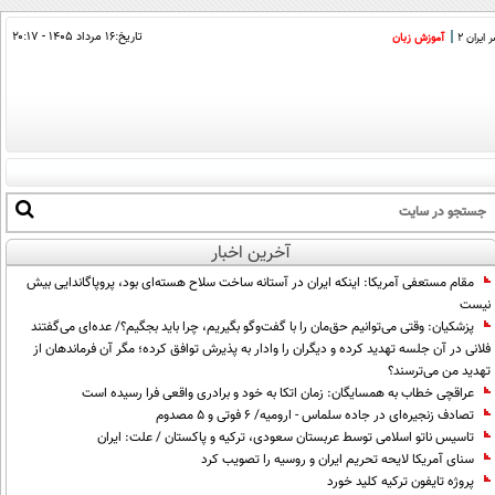
تاریخ:
۱۶ مرداد ۱۴۰۵ - ۲۰:۱۷
ایران 2
آموزش زبان
آخرین اخبار
مقام مستعفی آمریکا: اینکه ایران در آستانه ساخت سلاح هسته‌ای بود، پروپاگاندایی بیش
نیست
پزشکیان: وقتی می‌توانیم حق‌مان را با گفت‌وگو بگیریم، چرا باید بجگیم؟/ عده‌ای می‌گفتند
فلانی در آن جلسه تهدید کرده و دیگران را وادار به پذیرش توافق کرده؛ مگر آن فرماندهان از
تهدید من می‌ترسند؟
عراقچی خطاب به همسایگان: زمان اتکا به خود و برادری واقعی فرا رسیده است
تصادف زنجیره‌ای در جاده سلماس - ارومیه/ ۶ فوتی و ۵ مصدوم
تاسیس ناتو اسلامی توسط عربستان سعودی، ترکیه و پاکستان / علت: ایران
سنای آمریکا لایحه تحریم ایران و روسیه را تصویب کرد
پروژه تایفون ترکیه کلید خورد