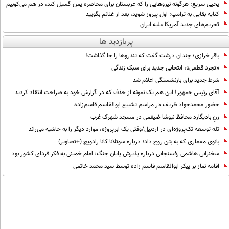
یحیی سریع: هرگونه نیروهایی را که عربستان برای محاصره یمن گسیل کند، در هم می‌کوبیم
کنایه بقایی به ترامپ: اول پیروز شوید، بعد از غنائم بگویید
تحریم‌های جدید آمریکا علیه ایران
پربازدید ها
باقر خرازی؛ چندان درشت گفت که تندروها را جا گذاشت!
«تجرد قطعی»، انتخابی جدید برای سبک زندگی
شرط جدید برای بازنشستگی اعلام شد
آقای رئیس جمهور! این هم یک نمونه از حذف که در گزارش خود به صراحت انتقاد کردید
حضور محمدجواد ظریف در مراسم تشییع ابوالقاسم قاسم‌زاده
زنِ بادیگارد محافظ نیوشا ضیغمی در مسجد شهرک غرب
تله توسعه تک‌پروژه‌ای در اردبیل/وقتی یک ابرپروژه، موارد دیگر را به حاشیه می‌راند
بانوی معماری که به بتن روح داد؛ درباره سوتلانا کانا رادویچ (+تصاویر)
سخنرانی هاشمی رفسنجانی درباره پذیرش پایان جنگ: امام خمینی به فکر فردای کشور بود
اقامه نماز بر پیکر ابوالقاسم قاسم زاده توسط سید محمد خاتمی