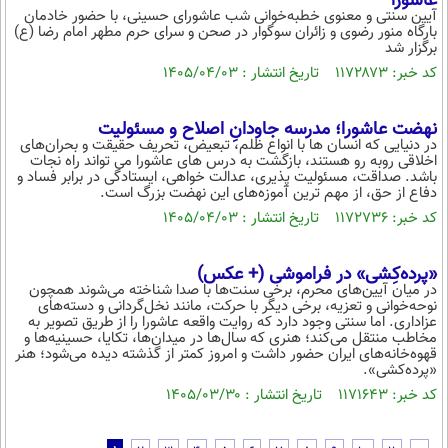
عاشورا
آیین سنتی و معنوی خطبه‌خوانی شب عاشورای حسینی، با حضور خادمان
بارگاه منور رضوی و زائران سوگوار در صحن و سرای حرم مطهر امام رضا (ع)
برگزار شد
کد خبر: ۱۱۷۲۸۷۳ تاریخ انتشار : ۱۴۰۵/۰۴/۰۳
نهضت عاشورا؛ مدرسه‌ جاودانِ اصلاح و مسئولیت
در دنیایی که انسان‌ ها با انواع ظلم، تبعیض، تحریف حقیقت و بحران‌های
اخلاقی روبه ‌رو هستند، بازگشت به درس‌ های عاشورا می ‌تواند راه نجات
باشد. صداقت، مسئولیت ‌پذیری، عدالت‌ خواهی، ایستادگی در برابر فساد و
دفاع از حق، از مهم ‌ترین آموزه‌های این نهضت بزرگ است.
کد خبر: ۱۱۷۲۷۳۶ تاریخ انتشار : ۱۴۰۵/۰۴/۰۳
«پرده‌کِشی» در فراموشی (+ عکس)
در میان آیین‌های محرم، برخی سنت‌ها با صدا شناخته می‌شوند همچون
نوحه‌خوانی و تعزیه، برخی دیگر با حرکت، مانند نخل‌گردانی و دسته‌های
عزاداری. اما سنتی وجود دارد که روایت واقعه عاشورا را از طریق تصویر به
مخاطب منتقل می‌کند؛ هنری که سال‌ها در میدان‌ها، تکایا، حسینیه‌ها و
قهوه‌خانه‌های ایران حضور داشت و امروز کمتر از گذشته دیده می‌شود؛ هنر
«پرده‌کشی».
کد خبر: ۱۱۷۱۶۴۳ تاریخ انتشار : ۱۴۰۵/۰۳/۳۰