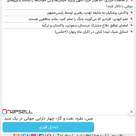
از افاضات خرازی: ۵۰ هزار حزب اللهی بریزند خیابان‌ها و بی حجاب‌ها را بکشند و نیرو‌های
دولتی را ناکار کنند!
واکنش پزشکیان به شایعه تهدید رهبری توسط رئیس‌جمهور
علم الهدی: افرادی که می‌گویند جنگ را تمام کنید، مانند منافقین هستند
امضای توافق دفاع مشترک عربستان سعودی، پاکستان و ترکیه
استایل شیک لیندا کیانی در اکران ماه پنهان (+عکس)
مس، نقره، نفت و گاز؛ چهار دارایی جهانی در یک سبد
تبدیل فوری
صفحه اول
فیلم
عصر ایران۲
درباره عصرایران
تماس با ما
آرشیو
جستجو
پیوندها
نظرسنجی
آب و هوا
اوقات شرعی
سواد زندگی