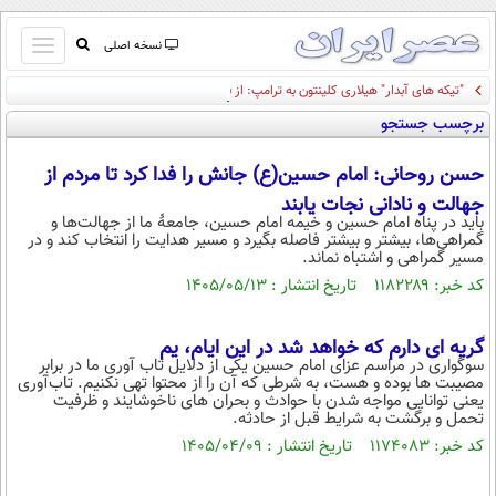
باز
نسخه اصلی
و
"تیکه های آبدار" هیلاری کلینتون به ترامپ: از قصر صدام و ور رفتن با "حوضچه بازتاب" تا
صفحه اول
بسته
وزیر جمع آوری طلا پس از دوره ترامپ!
برچسب جستجو
تماس با ما
کردن
آرشیو
منو
حسن روحانی: امام حسین(ع) جانش را فدا کرد تا مردم از
جستجو
جهالت و نادانی نجات یابند
نظرسنجی
باید در پناه امام حسین و خیمه امام حسین، جامعهٔ ما از جهالت‌ها و
گمراهی‌ها، بیشتر و بیشتر فاصله بگیرد و مسیر هدایت را انتخاب کند و در
آب و هوا
مسیر گمراهی و اشتباه نماند.
اوقات شرعی
کد خبر: ۱۱۸۲۲۸۹ تاریخ انتشار : ۱۴۰۵/۰۵/۱۳
پیوند ها
سواد زندگی
گریه ای دارم که خواهد شد در این ایام، یم
سیاسی
سوگواری در مراسم عزای امام حسین یکی از دلایل تاب آوری ما در برابر
مصیبت ها بوده و هست، به شرطی که آن را از محتوا تهی نکنیم. تاب‌آوری
اقتصاد
یعنی توانایی مواجه شدن با حوادث و بحران های ناخوشایند و ظرفیت
تحمل و برگشت به شرایط قبل از حادثه.
جامعه
اقتصادی
کد خبر: ۱۱۷۴۰۸۳ تاریخ انتشار : ۱۴۰۵/۰۴/۰۹
ورزشی
اجتماعی
خودرو