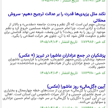
کد خبر: ۱۱۷۳۰۱۱ تاریخ انتشار : ۱۴۰۵/۰۴/۰۴
محیط زیست
نکند مثل یزیدی‌ها قدرت را بر عدالت ترجیح دهیم- سروش
سلامت
محلاتی
فرهنگی
پرسش مهم این است که اگر نظم و وحدت جامعه «مقدس» و بالاتر از
عدالت و آزادی است، چرا امام حسین بر خلیفه مسلمین خروج کرد و نظم
موجود آن روز را به هم ریخت؟ با این وصف، شیعه نمی تواند قداستی برای
بین الملل
نظم و حکومت قائل شود که با آن، جلوی هر حرکت اصلاحی را بگیرد.
اجتماعی
کد خبر: ۱۱۷۲۹۸۶ تاریخ انتشار : ۱۴۰۵/۰۴/۰۴
حیات وحش
پزشکیان در جمع عزاداران عاشورا در تبریز (+ عکس)
سیاست خارجی
مسعود پزشکیان رئیس‌جمهور کشورمان، همزمان با فرارسیدن عاشورای
حسینی در جمع عزاداران یکی از هیات‌های قدیمی و شناخته‌شده تبریز
حضور یافت.
کد خبر: ۱۱۷۲۹۷۰ تاریخ انتشار : ۱۴۰۵/۰۴/۰۴
آیین «گِل‌مالی» روز عاشورا (عکس)
آیین «گِل‌زَنی یا گِل‌مالی» مردم بِن از سنت‌های خطه چهارمحال و بختیاری
در صبح عاشورای حسینی و از آثار میراث ناملموس این استان است. اهالی
بِن در این آیین با «گِل‌زَنی یا گِل‌مالی» بر سر خود، برای امام حسین عزاداری
و سوگواری می‌کنند.