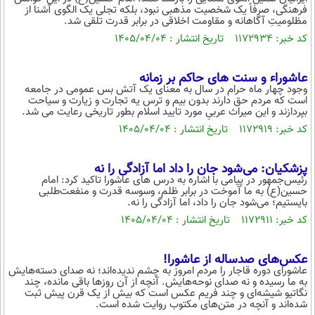
فرهنگی، صرفاً یک شخصیت مذهبی نبود، بلکه تجلی یک الگوی آشنا از
مظلومیتِ آگاهانه و مقاومت اخلاقی در برابر قدرت تلقی شد.
کد خبر: ۱۱۷۲۹۳۴ تاریخ انتشار : ۱۴۰۵/۰۴/۰۴
عاشوراء و سنت های حاکم بر زمانه
وجود چهار ماه حرام در سال به معنای یک آتش بس عمومی در جامعه
است که مردم حق دارند بدون بیم و ترس یه تجارت و زیارت و سیاحت
بپردازند و این میراث عربیِ مورد تایید اسلام بطور تاریخی رعایت می شد.
کد خبر: ۱۱۷۲۹۱۹ تاریخ انتشار : ۱۴۰۵/۰۴/۰۴
پزشکیان: می‌شود جان را داد اما آزادگی را نه
رئیس‌جمهور در پیامی با اشاره به درس های عاشورا تاکید کرد: امام
حسین(ع) به ما آموخت در برابر ظلم، وسوسه قدرت و منفعت‌طلبی
بایستیم؛ می‌شود جان را داد، اما آزادگی را نه.
کد خبر: ۱۱۷۲۹۱۱ تاریخ انتشار : ۱۴۰۵/۰۴/۰۴
عکس‌های صدساله از عاشورا!
عاشورای دوره قاجار را مردم امروز به چشم ندیده‌اند؛ نه صدای دسته‌هایش
به ما رسیده و نه صدای نوحه‌هایش. آنچه از آن روزها باقی مانده، چند
نگاتیو شیشه‌ای و چند فریم عکس است که بیش از یک قرن پیش ثبت
شده‌اند و آنچه در متن‌های مکتوب روایت شده است.