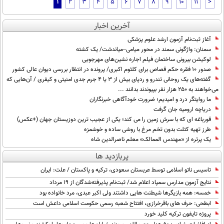
1
2
3
4
5
6
7
8
9
10
11
>
آخرین اخبار
آغاز ثبت‌نام آزمون ارشد علوم پزشکی
سمنان: واژگونی سمند در محور میامی–میاندشت/ یک کشته
لوکیشن بیرونی ساختمان فیلم اجاره نشین‌های مهرجویی
صدور ۱۰ فقره حکم قصاص برای کلثوم اکبری/ پرونده در انتظار بررسی دیوان عالی کشور
گفته‌های یک روحانی تندرو و ردپای بیش از ۳ یا ۴ جرم جدی امنیتی و کیفری / آن‌هایی که
می‌خواهند به ۲۵۰ هزار نفر بپیوندند بدانند ...
ما روایتگر درد و امیدیم؛ ضرورت خودآگاهی خبرنگاران
دریاچه ارومیه جان گرفت
قورباغه ای که با سرش زمین را می کند؛ یکی از عجیب ترین دوزیستان جهان (+عکس)
طرز تهیه کتلت بدون تخم مرغ با روشی ساده و خوشمزه
یک پرتره از «مهندس الممالک» معلم ناصرالدین شاه
پربازدید ها
تاسیس ناتو اسلامی توسط عربستان سعودی، ترکیه و پاکستان / علت: ایران
نتایج آزمون مدارس سمپاد اعلام شد/ ثبت‌نام پذیرفته‌شدگان از ۱۹ مرداد
خمسه: همه بازیگرها شیطنت هایی داشتند ولی اکبر عبدی، مرد خانواده بود
ابطحی: حرف های باقرخرازی، افتتاح شعبه رسمی حکومت اسلامی داعش است
پروژه تایفون ترکیه کلید خورد