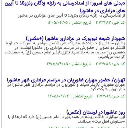
بین الملل
دیدنی های امروز؛ از امدادرسانی به زلزله زدگان ونزوئلا تا آیین
حوادث
های عزاداری در عاشورا
فرهنگ و هنر
سیاست خارجی
سلامت
از امدادرسانی به زلزله زدگان ونزوئلا تا آیین های عزاداری در عاشورا
علم و دانش
کد خبر: ۱۱۷۳۲۸۲ تاریخ انتشار : ۱۴۰۵/۰۴/۰۶
یک برش دانایی
قرآن
فناوری و It
محیط زیست
شهردار شیعه نیویورک در عزاداری عاشورا (+عکس)
گوناگون
علمی
زهران ممدانی از خانواده شیعه پاکستانی الاصل مهاجر به آمریکاست. او با
سفر و تفریح
انتشار دو تصویر از حضورش در مراسم عزاداری روز عاشورا نوشت: در
فیلم
سرگرمی
دهمین روز محرم، ما به یاد تعهد تزلزل‌ناپذیر امام حسین (ع) به حقیقت و
اخبار کریپتو
کرامت می‌افتیم.
عصر ایران 2
اقتصاد
باشگاه مغز
کد خبر: ۱۱۷۳۰۸۸ تاریخ انتشار : ۱۴۰۵/۰۴/۰۵
آموزش زبان
خواندنی ها و دیدنی ها
ورزش
مجله تصویری سلاح
تهران/ حضور مهران غفوریان در مراسم عزاداری ظهر عاشورا
داستان کوتاه
سیاست
مهران غفوریان بازیگر سینما و تلویزیون در مراسم عزاداری ظهر عاشورا در
بازار تهران شرکت کرد.
پیامک
سرگرمی
کد خبر: ۱۱۷۳۰۱۸ تاریخ انتشار : ۱۴۰۵/۰۴/۰۴
روانشناسی
فناوری
روز عاشورا در لرستان (عکس)
آشپزی
گوناگون
این میثاق با خاک، ریشه در همدردی با امام حسین(ع) دارد که لرها او را
«سیاوش اهل بیت» میدانند.
دانلود
حوادث