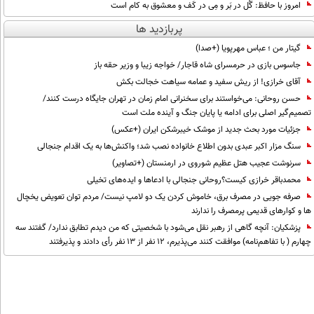
امروز با حافظ: گُل در بَر و مِی در کَف و معشوق به کام است
پربازدید ها
گیتار من ؛ عباس مهرپویا (+صدا)
جاسوس بازی در حرمسرای شاه قاجار/ خواجه زیبا و وزیر حقه باز
آقای خرازی! از ریش سفید و عمامه سیاهت خجالت بکش
حسن روحانی: می‌خواستند برای سخنرانی امام زمان در تهران جایگاه درست کنند/
تصمیم‌گیر اصلی برای ادامه یا پایان جنگ و آینده ملت است
جزئیات مورد بحث جدید از موشک خیبرشکن ایران (+عکس)
سنگ مزار اکبر عبدی بدون اطلاع خانواده نصب شد؛ واکنش‌ها به یک اقدام جنجالی
سرنوشت عجیب هتل عظیم شوروی در ارمنستان (+تصاویر)
محمدباقر خرازی کیست؟روحانی جنجالی با ادعاها و ایده‌های تخیلی
صرفه جویی در مصرف برق، خاموش کردن یک دو لامپ نیست/ مردم توان تعویض یخچال
ها و کوارهای قدیمی پرمصرف را ندارند
پزشکیان‌: آنچه گاهی از رهبر نقل می‌شود با شخصیتی که من دیدم تطابق ندارد/ گفتند سه
چهارم ( با تفاهم‌نامه) موافقت کنند می‌پذیرم، 12 نفر از 13 نفر رأی دادند و پذیرفتند