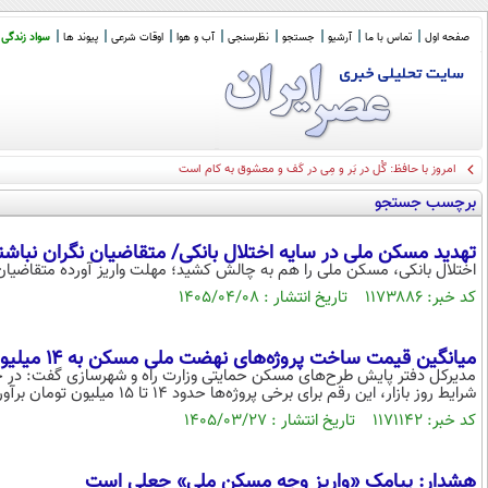
صفحه اول
تماس با ما
آرشیو
جستجو
نظرسنجی
آب و هوا
اوقات شرعی
پیوند ها
سواد زندگی
امروز با حافظ: گُل در بَر و مِی در کَف و معشوق به کام است
برچسب جستجو
تهدید مسکن ملی در سایه اختلال بانکی/ متقاضیان نگران نباشن
اختلال بانکی، مسکن ملی را هم به چالش کشید؛ مهلت واریز آورده متقاضیان ا
کد خبر: ۱۱۷۳۸۸۶ تاریخ انتشار : ۱۴۰۵/۰۴/۰۸
میانگین قیمت ساخت پروژه‌های نهضت ملی مسکن به ۱۴ میلیون تومان رسید
شرایط روز بازار، این رقم برای برخی پروژه‌ها حدود ۱۴ تا ۱۵ میلیون تومان برآورد می‌شود؛ البته این ارقام بسته به شرایط هر پروژه متفاوت است.
کد خبر: ۱۱۷۱۱۴۲ تاریخ انتشار : ۱۴۰۵/۰۳/۲۷
هشدار: پیامک «واریز وجه مسکن ملی» جعلی است