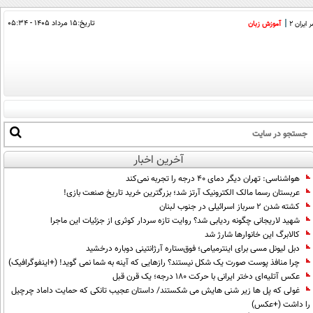
تاریخ:
۱۵ مرداد ۱۴۰۵ - ۰۵:۳۴
ایران 2
آموزش زبان
آخرین اخبار
هواشناسی: تهران دیگر دمای ۴۰ درجه را تجربه نمی‌کند
عربستان رسما مالک الکترونیک آرتز شد؛ بزرگترین خرید تاریخ صنعت بازی!
کشته شدن ۲ سرباز اسرائیلی در جنوب لبنان
شهید لاریجانی چگونه ردیابی شد؟ روایت تازه سردار کوثری از جزئیات این ماجرا
کالابرگ این خانوارها شارژ شد
دبل لیونل مسی برای اینترمیامی؛ فوق‌ستاره آرژانتینی دوباره درخشید
چرا منافذ پوست صورت یک شکل نیستند؟ رازهایی که آینه به شما نمی گوید! (+اینفوگرافیک)
عکس آتلیه‌ای دختر ایرانی با حرکت 180 درجه؛ یک قرن قبل
غولی که پل ها زیر شنی هایش می شکستند/ داستان عجیب تانکی که حمایت داماد چرچیل
را داشت (+عکس)