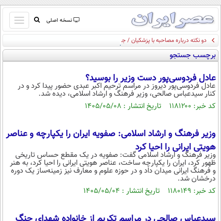
باز
نسخه اصلی
و
دو نکته درباره مصاحبه با پزشکیان / جای خالی خبرنگاران مستقل
صفحه اول
بسته
برچسب جستجو
تماس با ما
کردن
آرشیو
منو
عادل فردوسی‌پور دست وزیر را بوسید؟
جستجو
عادل فردوسی‌پور دیروز در مراسم ترحیم اکبر عبدی حضور پیدا کرد و در
کنار سیدعباس صالحی، وزیر فرهنگ و ارشاد اسلامی، دیده شد.
نظرسنجی
کد خبر: ۱۱۸۱۲۰۰ تاریخ انتشار : ۱۴۰۵/۰۵/۰۸
آب و هوا
اوقات شرعی
پیوند ها
وزیر فرهنگ و ارشاد اسلامی: صفویه ایران را یکپارچه و عناصر
سواد زندگی
هویتی ایرانی را احیا کرد
وزیر فرهنگ و ارشاد اسلامی گفت: صفویه در یک مقطع حساس تاریخی
سیاسی
ظهور کرد، ایران را یکپارچه ساخت، عناصر هویتی ایرانی را احیا کرد، به هنر
و فرهنگ ایرانی میدان داد و در حوزه علوم و معارف نیز زمینه‌ساز یک دوره
اقتصاد
درخشان شد.
کد خبر: ۱۱۸۰۱۴۹ تاریخ انتشار : ۱۴۰۵/۰۵/۰۴
جامعه
اقتصادی
ورزشی
اجتماعی
خودرو
سیدعباس صالحی در مراسم تکریم از خانواده شهدای جنگ