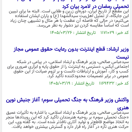
بین الملل
حوادث
تحمیلی رمضان در لامرد بیان کرد
این مقطع از تاریخ ایران، دوره‌ای زرین و طلایی است. البته ما برای تبیین
فرهنگ و هنر
سیاست خارجی
سلامت
این جایگاه، از تمثیل اهل‌بیت سیدالشهدا (ع) و یاران ایشان استفاده
می‌کنیم؛ در حالی که فاصله آن عظمت با هر مثال و تشبیهی چنان زیاد
علم و دانش
یک برش دانایی
است که اساساً مقایسه کردن نیز دشوار به نظر می‌رسد.
قرآن
کد خبر: ۱۱۷۱۰۲۹ تاریخ انتشار : ۱۴۰۵/۰۳/۲۶
فناوری و It
محیط زیست
گوناگون
علمی
سفر و تفریح
وزیر ارشاد: قطع اینترنت بدون رعایت حقوق عمومی مجاز
فیلم
سرگرمی
اخبار کریپتو
نیست
سیدعباس صالحی، وزیر فرهنگ و ارشاد اسلامی، در پیامی در شبکه
عصر ایران 2
اقتصاد
باشگاه مغز
اجتماعی ایکس، دسترسی به اینترنت را از حقوق پایه و ابزاری ضروری برای
کسب‌ و کار، آموزش و ارتباطات دانست و بر لزوم صیانت از این حقوق
آموزش زبان
خواندنی ها و دیدنی ها
ورزش
مجله تصویری سلاح
عمومی در برابر تصمیمات محدودکننده تأکید کرد.
کد خبر: ۱۱۶۹۴۳۲ تاریخ انتشار : ۱۴۰۵/۰۳/۱۹
داستان کوتاه
سیاست
پیامک
سرگرمی
واکنش وزیر فرهنگ به جنگ تحمیلی سوم؛ آغاز جنبش نوین
روانشناسی
فناوری
هنری
سیدعباس صالحی، وزیر فرهنگ و ارشاد اسلامی، با اشاره به تأثیرات عمیق
آشپزی
گوناگون
«جنگ تحمیلی سوم» بر روحیه هنرمندان تأکید کرد که این رویدادها منجر
به اتخاذ مواضع قاطع‌تر و تولید آثاری نافذتر شده است. به گفته وی، این
حرکت هنری تازه در آغاز راه قرار دارد و گسترش بیشتری خواهد یافت.
دانلود
حوادث