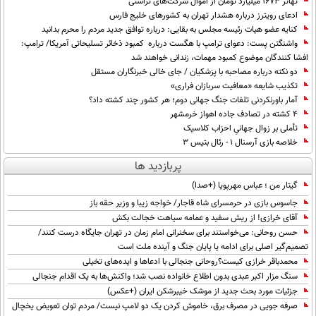
تهاتر ۱۶۷۳ میلیارد تومان از اموال شرکت‌های تراستی
ادعای رویترز درباره هشدار تهران به کشورهای خلیج فارس
کنایه عضو هیات رئیسه مجلس به بقایی: درباره توافق جدید مردم را محرم بدانید
واشنگتن پست: دعوای ترامپ با هگست درباره کمبود ذخائر تسلیحاتی آمریکا/ ترامپ:
افشا کنندگان موضوع کمبود مهمات، زندانی خواهند شد
دو نکته درباره مصاحبه با پزشکیان / جای خالی خبرنگاران مستقل
تکذیب شایعه «معافیت سربازان فراری»
آمار باورنکردنی تلفات جنگ جهانی دوم؛ هر کشور چند کشته داد؟
۴ کشته در تصادف جاده اهواز خرمشهر
تأملی بر زوال جهانیِ احزاب کلاسیک
خلاصه بازی آرسنال ۱ - رئال بتیس ۳
پربازدید ها
گیتار من ؛ عباس مهرپویا (+صدا)
جاسوس بازی در حرمسرای شاه قاجار/ خواجه زیبا و وزیر حقه باز
آقای خرازی! از ریش سفید و عمامه سیاهت خجالت بکش
حسن روحانی: می‌خواستند برای سخنرانی امام زمان در تهران جایگاه درست کنند/
تصمیم‌گیر اصلی برای ادامه یا پایان جنگ و آینده ملت است
محمدباقر خرازی کیست؟روحانی جنجالی با ادعاها و ایده‌های تخیلی
سنگ مزار اکبر عبدی بدون اطلاع خانواده نصب شد؛ واکنش‌ها به یک اقدام جنجالی
جزئیات مورد بحث جدید از موشک خیبرشکن ایران (+عکس)
صرفه جویی در مصرف برق، خاموش کردن یک دو لامپ نیست/ مردم توان تعویض یخچال