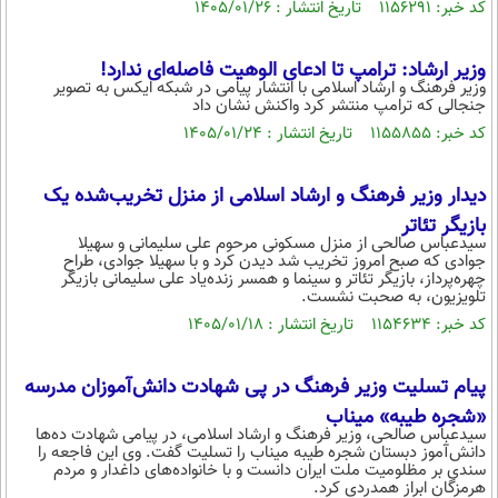
کد خبر: ۱۱۵۶۲۹۱ تاریخ انتشار : ۱۴۰۵/۰۱/۲۶
محیط زیست
سلامت
وزیر ارشاد: ترامپ تا ادعای الوهیت فاصله‌ای ندارد!
وزیر فرهنگ و ارشاد اسلامی با انتشار پیامی در شبکه ایکس به تصویر
جنجالی که ترامپ منتشر کرد واکنش نشان‌ داد
فرهنگی
کد خبر: ۱۱۵۵۸۵۵ تاریخ انتشار : ۱۴۰۵/۰۱/۲۴
بین الملل
اجتماعی
دیدار وزیر فرهنگ و ارشاد اسلامی از منزل تخریب‌شده یک
بازیگر تئاتر
حیات وحش
سیدعباس صالحی از منزل مسکونی مرحوم علی سلیمانی و سهیلا
جوادی که صبح امروز تخریب شد دیدن کرد و با سهیلا جوادی، طراح
سیاست خارجی
چهره‌پرداز، بازیگر تئاتر و سینما و همسر زنده‌یاد علی سلیمانی بازیگر
تلویزیون، به صحبت نشست.
کد خبر: ۱۱۵۴۶۳۴ تاریخ انتشار : ۱۴۰۵/۰۱/۱۸
پیام تسلیت وزیر فرهنگ در پی شهادت دانش‌آموزان مدرسه
«شجره طیبه» میناب
سیدعباس صالحی، وزیر فرهنگ و ارشاد اسلامی، در پیامی شهادت ده‌ها
دانش‌آموز دبستان شجره طیبه میناب را تسلیت گفت. وی این فاجعه را
سندی بر مظلومیت ملت ایران دانست و با خانواده‌های داغدار و مردم
هرمزگان ابراز همدردی کرد.