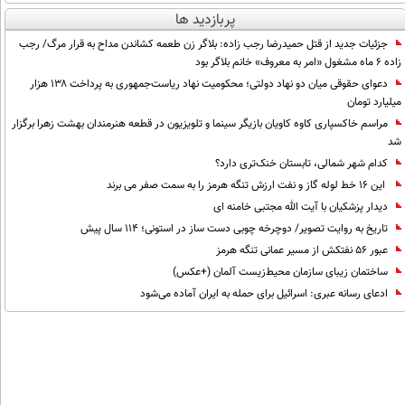
پربازدید ها
جزئیات جدید از قتل حمیدرضا رجب زاده: بلاگر زن طعمه کشاندن مداح به قرار مرگ/ رجب
زاده 6 ماه مشغول «امر به معروف» خانم بلاگر بود
دعوای حقوقی میان دو نهاد دولتی؛ محکومیت نهاد ریاست‌جمهوری به پرداخت ۱۳۸ هزار
میلیارد تومان
مراسم خاکسپاری کاوه کاویان بازیگر سینما و تلویزیون در قطعه هنرمندان بهشت زهرا برگزار
شد
کدام شهر شمالی، تابستان خنک‌تری دارد؟
این 16 خط لوله گاز و نفت ارزش تنگه هرمز را به سمت صفر می برند
دیدار پزشکیان با آیت الله مجتبی خامنه ای
تاریخ به روایت تصویر/ دوچرخه چوبی دست ساز در استونی؛ 114 سال پیش
عبور ۵۶ نفتکش از مسیر عمانی تنگه هرمز
ساختمان زیبای سازمان محیط‌زیست آلمان (+عکس)
ادعای رسانه عبری: اسرائیل برای حمله به ایران آماده می‌شود