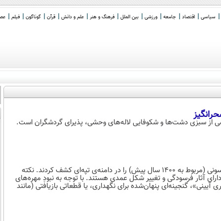
سیاسی
اقتصاد
جامعه
ورزشی
بین الملل
فرهنگ و هنر
علم و دانش
قرآن
گوناگون
فیلم
عصر 
حرانگیز
ی از سبزی دشت‌ها و شکوفایی لاله‌های وحشی، پذیرای گردشگران است.
فلزیاب‌ها در انگلستان مجموعه‌ای ارزشمند از زیورآلات طلا و گارنت آنگلوساکسونی (مربوط به ۱۴۰۰ سال پیش) را در دامنه‌ی تپه‌ای کشف کردند. نکته
رای آثار فرسودگی و تغییر شکل عمدی هستند. با توجه به نبودِ مهره‌های
آیینی»، گنجینه‌ای پنهان‌شده برای نگهداری، یا قطعاتی بازیافتی (مانند