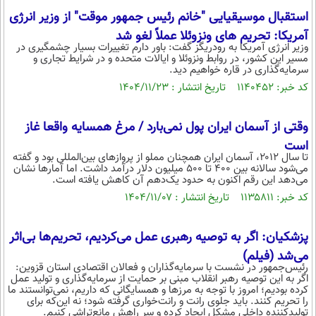
استقبال موسیقیایی "خانم رئیس جمهور موقت" از وزیر انرژی
آمریکا: تحریم های ونزوئلا عملاً لغو شد
وزیر انرژی آمریکا به رودریگز گفت: باور دارم تغییرات بسیار چشمگیری در
مسیر این کشور، در روابط ونزوئلا و ایالات متحده و در شرایط تجاری و
سرمایه‌گذاری در قاره خواهیم دید.
کد خبر: ۱۱۴۰۴۵۲ تاریخ انتشار : ۱۴۰۴/۱۱/۲۳
وقتی از آسمان ایران پول نمی‌بارد / مرغ همسایه واقعا غاز
است
تا سال ۲۰۱۲، آسمان ایران همچنان مملو از پروازهای بین‌المللی بود و گفته
می‌شود سالانه بین ۴۰۰ تا ۵۰۰ میلیون دلار درآمد داشت. اما آمارها نشان
می‌دهد این رقم اکنون به حدود یک‌دهم آن کاهش یافته است.
کد خبر: ۱۱۳۵۸۱۱ تاریخ انتشار : ۱۴۰۴/۱۱/۰۷
پزشکیان: اگر به توصیه رهبری عمل می‌کردیم، تحریم‌ها بی‌اثر
می‌شد (فیلم)
رئیس‌جمهور در نشست با سرمایه‌گذاران و فعالان اقتصادی استان قزوین:
اگر به این توصیه رهبر انقلاب مبنی بر حمایت از سرمایه‌گذاری و تولید عمل
کرده بودیم؛ امروز با توجه به مرز‌ها و همسایگانی که داریم، نمی‌توانستند ما
را تحریم کنند. باید جلوی رانت و رانت‌خواری گرفته شود؛ نه این‌که برای
تولیدکننده داخلی مشکل ایجاد کرده و سر راهش مانع‌تراشی کنیم.