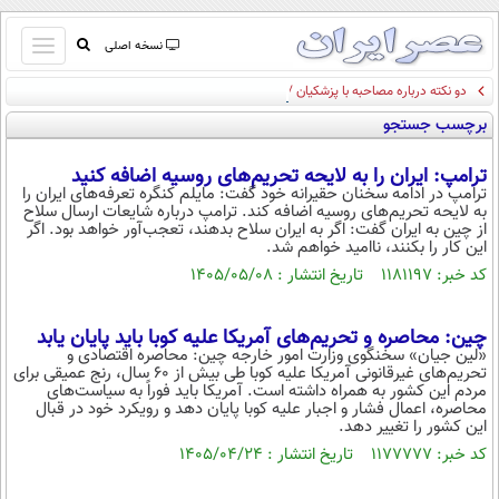
باز
نسخه اصلی
و
دو نکته درباره مصاحبه با پزشکیان / جای خالی خبرنگاران مستقل
صفحه اول
بسته
برچسب جستجو
تماس با ما
کردن
آرشیو
منو
ترامپ: ایران را به لایحه تحریم‌های روسیه اضافه کنید
جستجو
ترامپ در ادامه سخنان حقیرانه خود گفت: مایلم کنگره تعرفه‌های ایران را
به لایحه تحریم‌های روسیه اضافه کند. ترامپ درباره شایعات ارسال سلاح
نظرسنجی
از چین به ایران گفت: اگر به ایران سلاح بدهند، تعجب‌آور خواهد بود. اگر
آب و هوا
این کار را بکنند، ناامید خواهم شد.
اوقات شرعی
کد خبر: ۱۱۸۱۱۹۷ تاریخ انتشار : ۱۴۰۵/۰۵/۰۸
پیوند ها
سواد زندگی
چین: محاصره و تحریم‌های آمریکا علیه کوبا باید پایان یابد
«لین جیان» سخنگوی وزارت امور خارجه چین: محاصره اقتصادی و
سیاسی
تحریم‌های غیرقانونی آمریکا علیه کوبا طی بیش از ۶۰ سال، رنج عمیقی برای
مردم این کشور به همراه داشته است. آمریکا باید فوراً به سیاست‌های
اقتصاد
محاصره، اعمال فشار و اجبار علیه کوبا پایان دهد و رویکرد خود در قبال
این کشور را تغییر دهد.
جامعه
اقتصادی
کد خبر: ۱۱۷۷۷۷۷ تاریخ انتشار : ۱۴۰۵/۰۴/۲۴
ورزشی
اجتماعی
خودرو