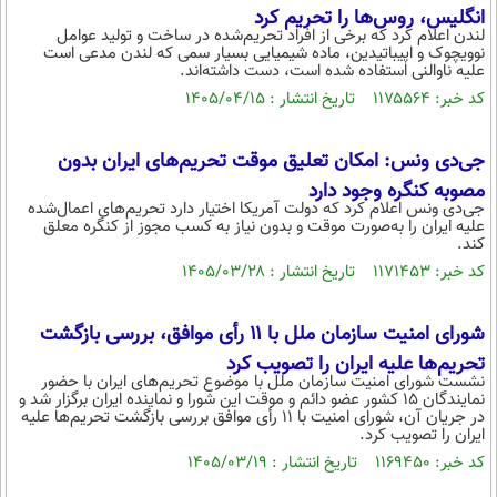
بین الملل
حوادث
انگلیس، روس‌ها را تحریم کرد
لندن اعلام کرد که برخی از افراد تحریم‌شده در ساخت و تولید عوامل
فرهنگ و هنر
سیاست خارجی
نوویچوک و اپیباتیدین، ماده شیمیایی بسیار سمی که لندن مدعی است
سلامت
علیه ناوالنی استفاده شده است، دست داشته‌اند.
علم و دانش
یک برش دانایی
کد خبر: ۱۱۷۵۵۶۴ تاریخ انتشار : ۱۴۰۵/۰۴/۱۵
قرآن
فناوری و It
محیط زیست
جی‌دی ونس: امکان تعلیق موقت تحریم‌های ایران بدون
گوناگون
علمی
سفر و تفریح
مصوبه کنگره وجود دارد
فیلم
سرگرمی
اخبار کریپتو
جی‌دی ونس اعلام کرد که دولت آمریکا اختیار دارد تحریم‌های اعمال‌شده
علیه ایران را به‌صورت موقت و بدون نیاز به کسب مجوز از کنگره معلق
عصر ایران 2
اقتصاد
باشگاه مغز
کند.
کد خبر: ۱۱۷۱۴۵۳ تاریخ انتشار : ۱۴۰۵/۰۳/۲۸
آموزش زبان
خواندنی ها و دیدنی ها
ورزش
مجله تصویری سلاح
داستان کوتاه
سیاست
شورای امنیت سازمان ملل با ۱۱ رأی موافق، بررسی بازگشت
پیامک
سرگرمی
تحریم‌ها علیه ایران را تصویب کرد
نشست شورای امنیت سازمان ملل با موضوع تحریم‌های ایران با حضور
روانشناسی
نمایندگان ۱۵ کشور عضو دائم و موقت این شورا و نماینده ایران برگزار شد و
فناوری
در جریان آن، شورای امنیت با ۱۱ رأی موافق بررسی بازگشت تحریم‌ها علیه
ایران را تصویب کرد.
آشپزی
گوناگون
کد خبر: ۱۱۶۹۴۵۰ تاریخ انتشار : ۱۴۰۵/۰۳/۱۹
دانلود
حوادث