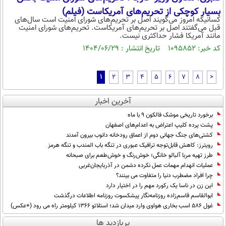
بسیار کوچکی از تحریم‌های آمریکاست (فیلم)
کسانیکه امروز می‌گویند اصل بر تحریم‌های شورای امنیت است سال‌های
قبل می‌گفتند اصل بر تحریم‌های آمریکاست. تحریم‌های شورای امنیت
مانند آمریکا فشار حداکثری نیست.
کد خبر: ۱۰۹۵۸۵۲ تاریخ انتشار : ۱۴۰۴/۰۶/۲۹
1
2
3
4
5
6
7
8
>
آخرین اخبار
برخورد تاریخی موشک فالکون ۹ با ماه
پشت پرده کلیپ اعتراض به اعدام‌های اصفهان
کشتی‌های جنگ جهانی دوم از اعماق رودخانه دانوب بیرون آمدند
رویترز: کاهش قابل‌توجه ترافیک عبوری در تنگه باب المندب و تنگه هرمز
طرز تهیه مربا آلبالو خانگی؛ خوش‌رنگ و خوش‌طعم برای صبحانه
عملیات انهدام مهمات عمل نکرده دشمن در آذربایجان‌غربی
چرا افراد مضطرب دنیا را متفاوت می بینند؟
این زن در ناسا یک رکورد مهم را در اختیار دارد
ابوالقاسم قاسم‌زاده روزنامه‌نگار پیشکسوت روزنامه اطلاعات درگذشت
غول 586 اسب بخاری هواوی وارد میدان شد؛ استلاتو 1366 کیلومتر راه می رود (+عکس)
پربازدید ها