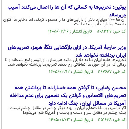
پوتین: تحریم‌ها به کسانی که آن ها را اعمال می‌کنند آسیب
محیط زیست
می‌رساند
سلامت
آن ها ۳۰۰ میلیارد دلار از دارایی‌های ما را مسدود کردند، اما ذخایر ما اکنون
به ۵۰۰ میلیارد دلار رسیده است.
فرهنگی
کد خبر: ۱۱۶۸۳۴۷ تاریخ انتشار : ۱۴۰۵/۰۳/۱۶
بین الملل
وزیر خارجۀ آمریکا: در ازای بازگشایی تنگۀ هرمز، تحریم‌های
اجتماعی
ایران برداشته نخواهد شد
تحریم‌ها علیه ایران بنا به دلایلی مانند غنی‌سازی اورانیوم وضع شده‌اند و تا
حیات وحش
زمانی که در آن حوزه‌ها اتفاقاتی رخ ندهد تحریم‌ها برداشته نخواهد شد.
سیاست خارجی
کد خبر: ۱۱۶۷۶۸۷ تاریخ انتشار : ۱۴۰۵/۰۳/۱۲
محسن رضایی: تا گرفتن همه خسارات، تا برداشتن همه
تحریم‌های اقتصادی و گرفتن یک تضمین برای عدم مداخله
آمریکا در مسائل ایران، جنگ ادامه دارد
اگر ترامپ زیرساخت‌های ایران را بزند دیگر چشم در مقابل چشم نیست،
بلکه چشم در مقابل سر و دست و پاست و آمریکا فلج می‌شود!
کد خبر: ۱۱۵۱۶۳۸ تاریخ انتشار : ۱۴۰۵/۰۱/۰۳