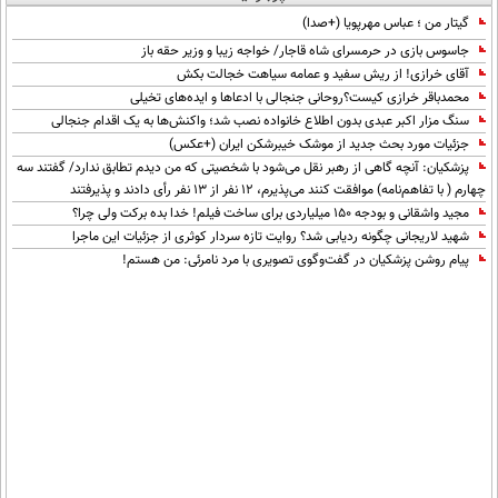
گیتار من ؛ عباس مهرپویا (+صدا)
جاسوس بازی در حرمسرای شاه قاجار/ خواجه زیبا و وزیر حقه باز
آقای خرازی! از ریش سفید و عمامه سیاهت خجالت بکش
محمدباقر خرازی کیست؟روحانی جنجالی با ادعاها و ایده‌های تخیلی
سنگ مزار اکبر عبدی بدون اطلاع خانواده نصب شد؛ واکنش‌ها به یک اقدام جنجالی
جزئیات مورد بحث جدید از موشک خیبرشکن ایران (+عکس)
پزشکیان‌: آنچه گاهی از رهبر نقل می‌شود با شخصیتی که من دیدم تطابق ندارد/ گفتند سه
چهارم ( با تفاهم‌نامه) موافقت کنند می‌پذیرم، 12 نفر از 13 نفر رأی دادند و پذیرفتند
مجید واشقانی و بودجه 150 میلیاردی برای ساخت فیلم! خدا بده برکت ولی چرا؟
شهید لاریجانی چگونه ردیابی شد؟ روایت تازه سردار کوثری از جزئیات این ماجرا
پیام روشن پزشکیان در گفت‌و‌گوی تصویری با مرد نامرئی: من هستم!