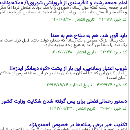
امام جمعه رشت و ناخُرسندی از فروپاشی شوروی!/ «مک‌دونالد» 
امام جمعه رشت گفته غول رسانه، شوروی را با مک دونالد منحل کرد! اما مگر ر
و نگاه ماتریالیستی ندانسته و این امر را در نامه خود به میخاییل گورباچف
کد خبر: ۹۴۲۱۲۸ تاریخ انتشار : ۱۴۰۲/۱۱/۲۰
باید قوی شد، هم به سلاح هم به صدا
یک رسانه بزرگ عمومی و یک رسانه که صدای دولت باشد قابل درک است اما این
یک صدا را منعکس کنند به هیچ وجه توجیه ندارد.
کد خبر: ۹۱۲۲۹۱ تاریخ انتشار : ۱۴۰۲/۰۷/۲۸
غروب اعتبار رسانه‌یی، این بار از پشت «کوه درمانگر ایدز»!!
آسان است؟
کد خبر: ۴۳۳۹۷۴ تاریخ انتشار : ۱۳۹۴/۰۹/۰۴
دستور رحمانی‌فضلی برای پس گرفته شدن شکایت وزارت کشور و اس
کد خبر: ۳۰۹۰۱۰ تاریخ انتشار : ۱۳۹۲/۰۹/۲۳
تکذيب خبر برخي رسانه‌ها در خصوص احمدي‌نژاد
لازم به توضيح است نامه‌اي که به عنوان سند حمايت از مفسد اقتصادي از آن