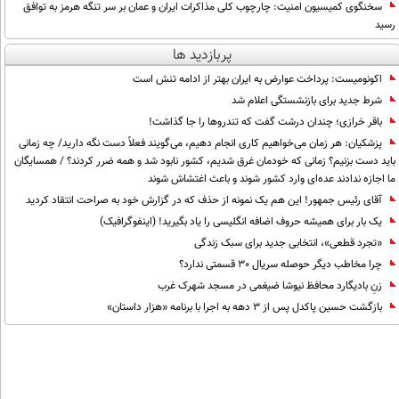
سخنگوی کمیسیون امنیت: چارچوب کلی مذاکرات ایران و عمان بر سر تنگه هرمز به توافق
رسید
پربازدید ها
اکونومیست: پرداخت عوارض به ایران بهتر از ادامه تنش است
شرط جدید برای بازنشستگی اعلام شد
باقر خرازی؛ چندان درشت گفت که تندروها را جا گذاشت!
پزشکیان: هر زمان می‌خواهیم کاری انجام دهیم، می‌گویند فعلاً دست نگه دارید/ چه زمانی
باید دست بزنیم؟ زمانی که خودمان غرق شدیم، کشور نابود شد و همه ضرر کردند؟ / همسایگان
ما اجازه ندادند عده‌ای وارد کشور شوند و باعث اغتشاش شوند
آقای رئیس جمهور! این هم یک نمونه از حذف که در گزارش خود به صراحت انتقاد کردید
یک بار برای همیشه حروف اضافه انگلیسی را یاد بگیرید! (اینفوگرافیک)
«تجرد قطعی»، انتخابی جدید برای سبک زندگی
چرا مخاطب دیگر حوصله سریال 30 قسمتی ندارد؟
زنِ بادیگارد محافظ نیوشا ضیغمی در مسجد شهرک غرب
بازگشت حسین پاکدل پس از ۳ دهه به اجرا با برنامه «هزار داستان»