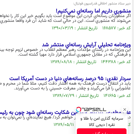
دبیر ستاد منشور اخلاقی فدراسیون فوتبال:
منشوري داريم اما رسانه‌اي نمي‌كنيم!
اگر منظورتان رسانه‌اي كردن اين موضوع است بايد بگويم خير اين كار را نخواه
مي‌شوند كه منشوري است. اين در حالي است كه شايد آن فرد واقعا منشوري ن
کد خبر: ۱۶۸۵۷۷ تاریخ انتشار : ۱۳۹۰/۰۳/۱۹
ويژه‌نامه تحليلي آرايش رسانه‌اي منتشر شد
اين ويژه‌نامه در راستاي مؤكدات رهبر معظم انقلاب در خصوص لزوم توجه بيش
و فرهنگي كه در مقابل جمهوري اسلامي قرار دارد مهيا گشته است.
کد خبر: ۱۴۴۳۸۸ تاریخ انتشار : ۱۳۸۹/۰۸/۱۸
سردار نقدي: 95 درصد رسانه‌هاي دنيا در دست آمريكا است
بايد در انتقال درست فرهنگ به همه اقشار دقت كنيم، مثلا شما در محرم و ص
عاشورايي را فرا مي‌گيرند و چقدر معرفت حسيني را به دست مي‌آورند.
کد خبر: ۱۴۱۶۶۵ تاریخ انتشار : ۱۳۸۹/۰۷/۲۹
علي مطهري: بنا نبود خبر اين شكايت رسانه‌اي شود چون به رئي
در صورت لزوم دفاعيه‌ام را منتشر خواهم كرد/ هيچ نماينده‌اي را نمي‌توان به
سرمایه گذاری امن با طلا و
کد خبر: ۱۲۹۰۲۹ تاریخ انتشار : ۱۳۸۹/۰۵/۱۱
نقره | دیجی کالا