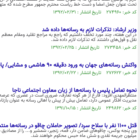
تحت عنوان جعل امضا و دست خط رياست محترم جمهور مطرح شده که متهمين پرون
کد خبر: ۲۷۴۹۶۰ تاریخ انتشار : ۱۳۹۲/۰۲/۳۱
وزیر ارشاد: تذکرات لازم به رسانه‌ها داده شد
در این هفته، چند مورد تخلف داشتیم که راجع به مراجع تقلید ومقام معظم ره
نقل و قول‌های داشتند که تذکرات لازم داده شد.
کد خبر: ۲۷۳۴۵۸ تاریخ انتشار : ۱۳۹۲/۰۲/۲۵
واکنش رسانه‌های جهان به ورود دقیقه 90 هاشمی و مشایی/ پایانی دراماتیک پس از 5 روز نام‌نویسی در انتخابات (+جدول)
کد خبر: ۲۷۲۶۲۲ تاریخ انتشار : ۱۳۹۲/۰۲/۲۲
نحوه تعامل پلیس با رسانه‌ها از زبان معاون اجتماعی ناجا
منتظرالمهدی افزود: فارغ از هر گونه تعارف، ضروری است در عصری که عرصه ر
مدیریت افکار عمومی دارد، تعامل بیش از پیش با اهالی رسانه به عنوان بازتاب
کد خبر: ۲۴۹۸۶۲ تاریخ انتشار : ۱۳۹۱/۱۰/۱۵
قتل 1100 نفر با سلاح سرد/ تصویر حاملان چاقو در رسانه‌ها منتشر می‌شود
وی پنجه بوکس، چاقوهای ضامن دار، قمه، زنجیر، شمشیر و... را از مصادیق سل
میلیون جریمه نقدی و شش ماه حبس محکوم خواهند شد.