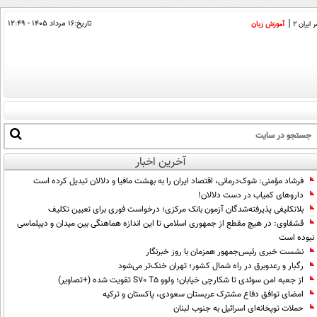
تاریخ:
۱۶ مرداد ۱۴۰۵ - ۱۲:۴۹
ایران 2
آموزش زبان
آخرین اخبار
فرشاد مؤمنی: شوک‌درمانی، اقتصاد ایران را به بهشت مافیا و دلالان تبدیل کرده است
داروهای کمیاب در دست دلالان!
بلاتکلیفی پذیرفته‌شدگان آزمون بانک مرکزی؛ درخواست فوری برای تعیین تکلیف
قشقاوی: در هیچ مقطع از جمهوری اسلامی تا این اندازه هماهنگی بین میدان و دیپلماسی
نبوده است
نشست خبری رئیس‌جمهور همزمان با روز خبرنگار
رگبار و رعدوبرق در راه شمال کشور؛ تهران خنک‌تر می‌شود
از جعبه امن سوئدی تا شکارچی خیابان؛ ولوو S70 T5 تقویت شده (+تصاویر)
امضای توافق دفاع مشترک عربستان سعودی، پاکستان و ترکیه
حملات توپخانه‌ای اسرائیل به جنوب لبنان