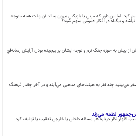
يم كرد. اما اين طور كه مربي يا بازيكني بيرون بماند آن وقت همه متوجه
باشد و بيگناه در افكار عمومي متهم شود؟
 از پيش به حوزه جنگ نرم و توجه ايشان بر پيچيده بودن آرايش رسانه‌اي
فر مي‌بينيد چند نفر به هيئت‌هاي مذهبي مي‌آيند و در آخر چقدر فرهنگ
س‌جمهور لطمه مي‌زند
 سبب اظهار نظر درباره هر مسئله داخلي يا خارجي تعقيب يا توقيف كرد.