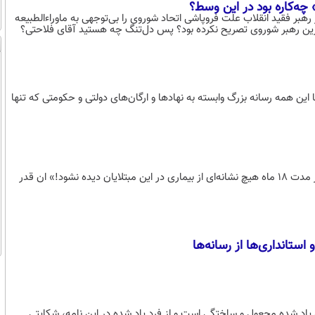
چه‌کاره بود در این وسط؟
هبر فقید انقلاب علت فروپاشی اتحاد شوروی را بی‌توجهی به ماوراءالطبیعه
 آخرین رهبر شوروی تصریح نکرده بود؟ پس دل‌تنگ چه هستید آقای فلاحتی؟
 همه رسانه بزرگ وابسته به نهادها و ارگان‌های دولتی و حکومتی که تنها
آیا باور کردن این که «با اسکان مبتلایان به ایدز در این منطقه، پس از حداکثر مدت 18 ماه هیچ نشانه‌ای از بیماری در این مبتلایان دیده نشود!» ان قدر
تانداری‌ها از رسانه‌ها
 ياد شده مجعول و ساختگي است و از فرد ياد شده در اين نامه، شکايتي