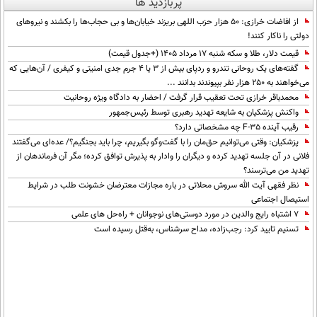
پربازدید ها
محیط زیست
از افاضات خرازی: ۵۰ هزار حزب اللهی بریزند خیابان‌ها و بی حجاب‌ها را بکشند و نیرو‌های
دولتی را ناکار کنند!
سلامت
قیمت دلار، طلا و سکه شنبه ۱۷ مرداد ۱۴۰۵ (+جدول قیمت)
فرهنگی
گفته‌های یک روحانی تندرو و ردپای بیش از ۳ یا ۴ جرم جدی امنیتی و کیفری / آن‌هایی که
می‌خواهند به ۲۵۰ هزار نفر بپیوندند بدانند ...
بین الملل
محمدباقر خرازی تحت تعقیب قرار گرفت / احضار به دادگاه ویژه روحانیت
واکنش پزشکیان به شایعه تهدید رهبری توسط رئیس‌جمهور
اجتماعی
رقیب آینده F-35 چه مشخصاتی دارد؟
پزشکیان: وقتی می‌توانیم حق‌مان را با گفت‌وگو بگیریم، چرا باید بجنگیم؟/ عده‌ای می‌گفتند
حیات وحش
فلانی در آن جلسه تهدید کرده و دیگران را وادار به پذیرش توافق کرده؛ مگر آن فرماندهان از
تهدید من می‌ترسند؟
سیاست خارجی
نظر فقهی آیت الله سروش محلاتی در باره مجازات معترضان خشونت طلب در شرایط
استیصال اجتماعی
۷ اشتباه رایج والدین در مورد دوستی‌های نوجوانان + راه‌حل های علمی
تسنیم تایید کرد: رجب‌زاده، مداح سرشناس، به‌قتل رسیده است