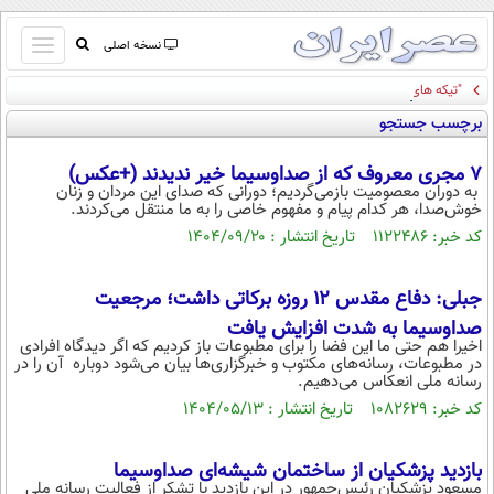
باز
نسخه اصلی
و
"تیکه های آبدار" هیلاری کلینتون به ترامپ: از قصر صدام و ور رفتن با "حوضچه بازتاب" تا
صفحه اول
بسته
وزیر جمع آوری طلا پس از دوره ترامپ!
برچسب جستجو
تماس با ما
کردن
آرشیو
منو
۷ مجری معروف که از صداوسیما خیر ندیدند (+عکس)
جستجو
به دوران معصومیت بازمی‌گردیم؛ دورانی که صدای این مردان و زنان
خوش‌صدا، هر کدام پیام و مفهوم خاصی را به ما منتقل می‌کردند.
نظرسنجی
کد خبر: ۱۱۲۲۴۸۶ تاریخ انتشار : ۱۴۰۴/۰۹/۲۰
آب و هوا
اوقات شرعی
پیوند ها
جبلی: دفاع مقدس ۱۲ روزه برکاتی داشت؛ مرجعیت
سواد زندگی
صداوسیما به شدت افزایش یافت
اخیرا هم حتی ما این فضا را برای مطبوعات باز کردیم که اگر دیدگاه‌ افرادی
سیاسی
در مطبوعات،‌ رسانه‌های مکتوب و خبرگزاری‌ها بیان می‌شود دوباره آن را در
رسانه ملی انعکاس می‌دهیم.
اقتصاد
کد خبر: ۱۰۸۲۶۲۹ تاریخ انتشار : ۱۴۰۴/۰۵/۱۳
جامعه
اقتصادی
ورزشی
اجتماعی
بازدید پزشکیان از ساختمان شیشه‌ای صداوسیما
خودرو
مسعود پزشکیان رئیس‌جمهور در این بازدید با تشکر از فعالیت رسانه ملی