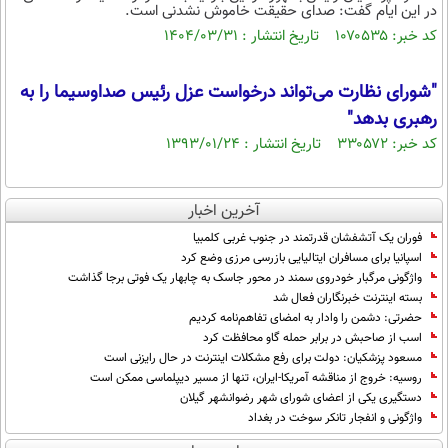
بین الملل
در این ایام گفت: صدای حقیقت خاموش نشدنی‌ است.
حوادث
کد خبر: ۱۰۷۰۵۳۵ تاریخ انتشار : ۱۴۰۴/۰۳/۳۱
فرهنگ و هنر
سیاست خارجی
سلامت
علم و دانش
یک برش دانایی
"شورای نظارت می‌تواند درخواست عزل رئیس صدا‌و‌سیما را به
قرآن
فناوری و It
رهبری بدهد"
محیط زیست
کد خبر: ۳۳۰۵۷۲ تاریخ انتشار : ۱۳۹۳/۰۱/۲۴
گوناگون
علمی
سفر و تفریح
فیلم
سرگرمی
اخبار کریپتو
آخرین اخبار
عصر ایران 2
اقتصاد
باشگاه مغز
فوران یک آتشفشان قدرتمند در جنوب غربی کلمبیا
آموزش زبان
خواندنی ها و دیدنی ها
ورزش
مجله تصویری سلاح
اسپانیا برای مسافران ایتالیایی بازرسی مرزی وضع کرد
واژگونی مرگبار خودروی سمند در محور جاسک به چابهار یک فوتی برجا گذاشت
داستان کوتاه
سیاست
بسته اینترنت خبرنگاران فعال شد
حضرتی: دشمن را وادار به امضای تفاهم‌نامه کردیم
پیامک
سرگرمی
اسب از صاحبش در برابر حمله گاو محافظت کرد
روانشناسی
مسعود پزشکیان: دولت برای رفع مشکلات اینترنت در حال رایزنی است
فناوری
روسیه: خروج از مناقشه آمریکا-ایران، تنها از مسیر دیپلماسی ممکن است
آشپزی
گوناگون
دستگیری یکی از اعضای شورای شهر رضوانشهر گیلان
واژگونی و انفجار تانکر سوخت در بغداد
دانلود
حوادث