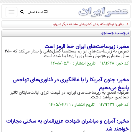
باز
نسخه اصلی
و
بقایی: توافق مکه یعنی کشورهای منطقه دیگر نمی‌توانند به آمریکا متکی باشند
صفحه اول
بسته
برچسب جستجو
تماس با ما
کردن
آرشیو
منو
مخبر: زیرساخت‌های ایران خط قرمز است
جستجو
تعرض به زیرساخت‌های ایران، مستقیماً گسل‌هایی را بیدار می‌کند که 250
سال معماری هژمونی شما روی آن‌ها بنا شده است.
نظرسنجی
کد خبر: ۱۱۸۱۶۴۸ تاریخ انتشار : ۱۴۰۵/۰۵/۱۰
آب و هوا
اوقات شرعی
پیوند ها
مخبر: جنون آمریکا را با غافلگیری در فناوری‌های تهاجمی
سواد زندگی
پاسخ می‌دهیم
هرگونه تعدی به زیرساخت‌های ایران، در قیمت انرژی ایالت‌هایتان تاثیر
سیاسی
تصاعدی خواهد داشت.
اقتصاد
کد خبر: ۱۱۷۹۴۳۱ تاریخ انتشار : ۱۴۰۵/۰۴/۳۱
جامعه
اقتصادی
مخبر: آمران و مباشران شهادت عزیزانمان به سختی مجازات
ورزشی
اجتماعی
خودرو
خواهند شد