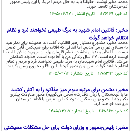
محمد مخبر نوشت: حقیقتاً باید به حال مردم آمریکا با این رئیس‌جمهور
بین الملل
حوادث
کم‌خردشان تاسف خورد.
فرهنگ و هنر
سیاست خارجی
کد خبر: ۱۱۷۶۱۴۹ تاریخ انتشار : ۱۴۰۵/۰۴/۱۷
سلامت
علم و دانش
یک برش دانایی
مخبر: قاتلین امام شهید به مرگ طبیعی نخواهند مُرد و نظام
قرآن
فناوری و It
محیط زیست
انتقام خواهد گرفت
گوناگون
محمد مخبر، مشاور و دستیار رهبر انقلاب، گفت: ما همیشه برای نماز عید
علمی
سفر و تفریح
به مصلای تهران می‌آمدیم. اما اتفاقی که افتاد، برای هیچکس قابل تحمل
فیلم
نیست. آقا نظیر و بدیلی نداشت. تمام قلبمان برای او می‌تپید و الان قلب ما
سرگرمی
اخبار کریپتو
ایست کرده است. ۳۷ سال زندگی من با آقا بوده است. خداوند کمکمان
می‌کند. قاتلین امام شهیدمان به مرگ طبیعی نخواهند مُرد و مردم و نظام
عصر ایران 2
اقتصاد
باشگاه مغز
انتقام خواهد گرفت. نمی‌توان تصور کرد قاتلین آقا زنده روی زمین بگردند.
آموزش زبان
خواندنی ها و دیدنی ها
ورزش
کد خبر: ۱۱۷۵۳۹۲ تاریخ انتشار : ۱۴۰۵/۰۴/۱۴
مجله تصویری سلاح
داستان کوتاه
سیاست
مخبر: دشمن برای مرتبه سوم میز مذاکره را به آتش کشید
پیامک
ما با عهدشکنان با زبان «قدرت» سخن می‌گوییم؛ محور مقاومت پیکری
سرگرمی
یکپارچه است و بهای سنگین و دردناک این تعرض را قطعا در میدان
دریافت خواهند کرد.
روانشناسی
فناوری
کد خبر: ۱۱۶۸۸۶۵ تاریخ انتشار : ۱۴۰۵/۰۳/۱۷
آشپزی
گوناگون
دانلود
مخبر: رئیس‌جمهور و وزرای دولت برای حل مشکلات معیشتی
حوادث