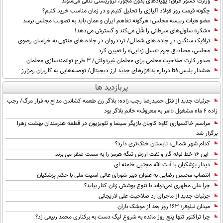
وزارت کشور عراق: پهپادهای بدون مجوز، تروریستی تلقی می‌شوند
چگونه قیمت روز فولاد آلیاژی را تحلیل کنیم و در زمان مناسب خرید کنیم؟
عضو هیات رییسه مجلس: هرگونه تفاهم ایران و عمان باید به تصویب مجلس برسد
«شکر» سلول‌های سرطانی را شُل می‌کند و گسترش می‌دهد!
ترافیک سنگین در جاده های شمالی/ ترددروان در جاده های منتهی به خراسان رضوی
مجلس، مصادیق جرم «نسل زدایی» را تعیین کرد
صدور کارت صلاحیت معلمی برای معلمان غیردولتی/ ۳ طرح توانمندسازی معلمان
هشدار پلیس فتا درباره بدافزار‌های جدید ارز دیجیتال/ توصیه‌هایی به کاربران رمزارز
پربازدید ها
جزئیات جدید از قتل حمیدرضا رجب زاده: بلاگر زن طعمه کشاندن مداح به قرار مرگ/ رجب
زاده 6 ماه مشغول «امر به معروف» خانم بلاگر بود
مراسم خاکسپاری کاوه کاویان بازیگر سینما و تلویزیون در قطعه هنرمندان بهشت زهرا
برگزار شد
کدام شهر شمالی، تابستان خنک‌تری دارد؟
این 16 خط لوله گاز و نفت ارزش تنگه هرمز را به سمت صفر می برند
دیدار پزشکیان با آیت الله مجتبی خامنه ای
انتصاب محسن رضایی به عنوان دبیر شورای عالی امنیت ملی با حکم پزشکیان
چرا علی مطهری نمی‌تواند با تنوع پوشش زنان کنار بیاید؟
جزئیات جدید از ماجرای رد صلاحیت علی لاریجانی
میدان نیلوفر؛ ۱۶۳ روز بعد از موشک باران
چرا تراکتور تنها پنج روز مانده به شروع لیگ دست به برکناری محمد ربیعی زد؟