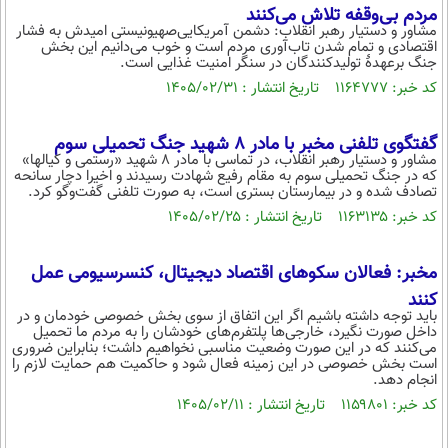
مردم بی‌وقفه تلاش می‌کنند
محیط زیست
مشاور و دستیار رهبر انقلاب: دشمن آمریکایی‌صهیونیستی امیدش به فشار
اقتصادی و تمام شدن تاب‌آوری مردم است و خوب می‌دانیم این بخش
سلامت
جنگ برعهدۀ تولیدکنندگان در سنگر امنیت غذایی است.
کد خبر: ۱۱۶۴۷۷۷ تاریخ انتشار : ۱۴۰۵/۰۲/۳۱
فرهنگی
بین الملل
گفتگوی تلفنی مخبر با مادر ۸ شهید جنگ تحمیلی سوم
مشاور و دستیار رهبر انقلاب، در تماسی با مادر ۸ شهید «رستمی و کیالها»
اجتماعی
که در جنگ تحمیلی سوم به مقام رفیع شهادت رسیدند و اخیرا دچار سانحه
تصادف شده و در بیمارستان بستری است، به صورت تلفنی گفت‌و‌گو کرد.
حیات وحش
کد خبر: ۱۱۶۳۱۳۵ تاریخ انتشار : ۱۴۰۵/۰۲/۲۵
سیاست خارجی
مخبر: فعالان سکوهای اقتصاد دیجیتال، کنسرسیومی عمل
کنند
باید توجه داشته باشیم اگر این اتفاق از سوی بخش خصوصی خودمان و در
داخل صورت نگیرد، خارجی‌ها پلتفرم‌های خودشان را به مردم ما تحمیل
می‌کنند که در این صورت وضعیت مناسبی نخواهیم داشت؛ بنابراین ضروری
است بخش خصوصی در این زمینه فعال شود و حاکمیت هم حمایت لازم را
انجام دهد.
کد خبر: ۱۱۵۹۸۰۱ تاریخ انتشار : ۱۴۰۵/۰۲/۱۱