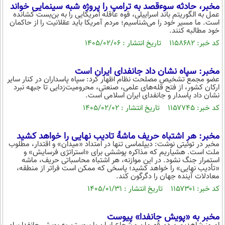
مخبر، حادثه سوءقصد به ترامپ را پروژه شبه سینمایی خواند
عمل به الگوریتم باند اسراییلی، قوه عاقله امریکایی را به بن‌بست کشانده
است. ما مسیر خود را می‌شناسیم؛ مردم آمریکا باید عقلانیت را از حاکمان
خود مطالبه کنند.
کد خبر: ۱۱۵۸۶۸۲ تاریخ انتشار : ۱۴۰۵/۰۲/۰۶
مخبر: سپاه نشان داد جانفدای ایران است
عضو مجمع تشخیص مصلحت نظام اظهار کرد: سپاه پاسداران در کنار سایر
ارکان کشور، از فتح قله‌های علمی، صنعتی، محرومیت‌زدایی تا ‎جبهه نبرد
نشان داد ‎پاسدار و ‎جانفدای ایران‌ اسلامی است.
کد خبر: ۱۱۵۷۷۴۵ تاریخ انتشار : ۱۴۰۵/۰۲/۰۲
مخبر: هر اشتباه حریف ماشهٔ تادیب نهایی را خواهد کشید
مخبر در توئیتی نوشت: دیپلماسی تنها در امتداد «میدان» و اقتدار، مطلوب
ملت است. هشیاریم که مذاکره پوششی برای «استراتژی فرسایش» و
استمرار جنگ نشود. در این موازنه، هر اشتباه محاسباتی حریف، ماشه
«تأدیب نهایی» را خواهد کشید؛ پاسخی که ممکن است فراتر از منطقه،
معادلات آینده جهان را دگرگون کند.
کد خبر: ۱۱۵۷۳۰۱ تاریخ انتشار : ۱۴۰۵/۰۱/۳۱
مخبر به «پویش جانفدا» پیوست