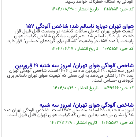
آلودگی به آستانه خطرناک خواهد رسید.
بین الملل
حوادث
کد خبر: ۱۱۱۵۹۵۴ تاریخ انتشار : ۱۴۰۴/۰۸/۳۰
فرهنگ و هنر
سیاست خارجی
سلامت
علم و دانش
هوای تهران دوباره ناسالم شد؛ شاخص آلودگی ۱۵۷
یک برش دانایی
کیفیت هوای تهران که طی ساعات گذشته در وضعیت قابل قبول قرار
قرآن
فناوری و It
داشت، بار دیگر ناسالم شد. هم‌اکنون، میانگین شاخص کیفیت هوای
محیط زیست
پایتخت با عدد ۱۵۷، در وضعیت "ناسالم برای گروه‌های حساس" قرار دارد.
گوناگون
علمی
کد خبر: ۱۰۷۵۱۵۴ تاریخ انتشار : ۱۴۰۴/۰۴/۱۷
سفر و تفریح
فیلم
سرگرمی
اخبار کریپتو
عصر ایران 2
اقتصاد
شاخص آلودگی هوای تهران/ امروز سه شنبه ۱۹ فروردین
باشگاه مغز
امروز سه شنبه، ۱۹ فروردین ماه سال ۱۴۰۴ است. شاخص آلودگی تهران
آموزش زبان
خواندنی ها و دیدنی ها
عدد ۱۳۰ را نشان می‌دهد به این معنی که کیفیت هوای تهران ناسالم برای
ورزش
مجله تصویری سلاح
گروه‌های حساس است.
داستان کوتاه
سیاست
کد خبر: ۱۰۴۹۶۶۶ تاریخ انتشار : ۱۴۰۴/۰۱/۱۹
پیامک
سرگرمی
شاخص آلودگی هوای تهران/ امروز سه شنبه
روانشناسی
امروز سه شنبه، ۲۸ اسفند ماه سال ۱۴۰۳ است. شاخص آلودگی تهران عدد
فناوری
۹۵ را نشان می‌دهد به این معنی که کیفیت هوای تهران قابل قبول است.
آشپزی
گوناگون
کد خبر: ۱۰۴۵۵۸۹ تاریخ انتشار : ۱۴۰۳/۱۲/۲۸
دانلود
حوادث