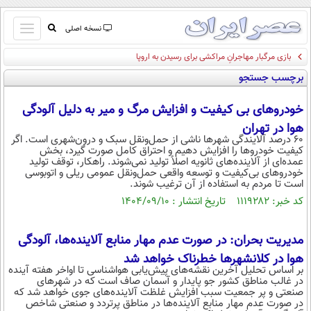
باز
نسخه اصلی
و
بازی مرگبار مهاجرانِ مراکشی برای رسیدن به اروپا
صفحه اول
بسته
برچسب جستجو
تماس با ما
کردن
آرشیو
منو
خودروهای بی کیفیت و افزایش مرگ و میر به دلیل آلودگی
جستجو
هوا در تهران
نظرسنجی
۶۰ درصد آلایندگی شهرها ناشی از حمل‌ونقل سبک و درون‌شهری است. اگر
کیفیت خودروها را افزایش دهیم و احتراق کامل صورت گیرد، بخش
آب و هوا
عمده‌ای از آلاینده‌های ثانویه اصلاً تولید نمی‌شوند. راهکار، توقف تولید
اوقات شرعی
خودروهای بی‌کیفیت و توسعه واقعی حمل‌ونقل عمومی ریلی و اتوبوسی
است تا مردم به استفاده از آن ترغیب شوند.
پیوند ها
کد خبر: ۱۱۱۹۲۸۲ تاریخ انتشار : ۱۴۰۴/۰۹/۱۰
سواد زندگی
سیاسی
مدیریت بحران: در صورت عدم مهار منابع آلاینده‌ها، آلودگی
اقتصاد
هوا در کلانشهرها خطرناک خواهد شد
جامعه
اقتصادی
بر اساس تحلیل آخرین نقشه‌های پیش‌یابی هواشناسی تا اواخر هفته آینده
در غالب مناطق کشور جو پایدار و آسمان صاف است که در شهرهای
صنعتی و پر جمعیت سبب افزایش غلظت آلاینده‌های جوی خواهد شد که
ورزشی
اجتماعی
خودرو
در صورت عدم مهار منابع آلاینده‌ها در مناطق پرتردد و صنعتی شاخص