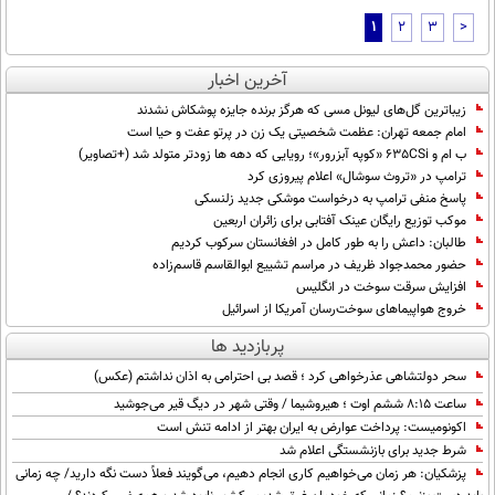
1
2
3
>
آخرین اخبار
زیباترین گل‌های لیونل مسی که هرگز برنده جایزه پوشکاش نشدند
امام جمعه تهران: عظمت شخصیتی یک زن در پرتو عفت و حیا است
ب ام و 635CSi «کوپه آبزرور»؛ رویایی که دهه ها زودتر متولد شد (+تصاویر)
ترامپ در «تروث سوشال» اعلام پیروزی کرد
پاسخ منفی ترامپ به درخواست موشکی جدید زلنسکی
موکب توزیع رایگان عینک آفتابی برای زائران اربعین
طالبان: داعش را به طور کامل در افغانستان سرکوب کردیم
حضور محمدجواد ظریف در مراسم تشییع ابوالقاسم قاسم‌زاده
افزایش سرقت سوخت در انگلیس
خروج هواپیماهای سوخت‌رسان آمریکا از اسرائیل
پربازدید ها
سحر دولتشاهی عذرخواهی کرد ؛ قصد بی احترامی به اذان نداشتم (عکس)
ساعت ۸:۱۵ ششم اوت ؛ هیروشیما / وقتی شهر در دیگ قیر می‌جوشید
اکونومیست: پرداخت عوارض به ایران بهتر از ادامه تنش است
شرط جدید برای بازنشستگی اعلام شد
پزشکیان: هر زمان می‌خواهیم کاری انجام دهیم، می‌گویند فعلاً دست نگه دارید/ چه زمانی