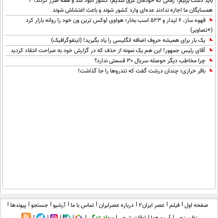
باید دست بزنیم؟ زمانی که خودمان غرق شدیم، کشور نابود شد و همه ضرر کردند؟ /
همسایگان ما اجازه ندادند عده‌ای وارد کشور شوند و باعث اغتشاش شوند
قهوه ساز، 6 لیدار و 523 اسب بخار؛ هواوی لوکس ترین ون خود را روانه بازار کرد
(+تصاویر)
یک بار برای همیشه حروف اضافه انگلیسی را یاد بگیرید! (اینفوگرافیک)
آقای رئیس جمهور! این هم یک نمونه از حذف که در گزارش خود به صراحت انتقاد کردید
چرا مخاطب دیگر حوصله سریال 30 قسمتی ندارد؟
باقر خرازی؛ چندان درشت گفت که تندروها را جا گذاشت!
صفحه اول
فیلم
عصر ایران۲
درباره عصرایران
تماس با ما
آرشیو
جستجو
پیوندها