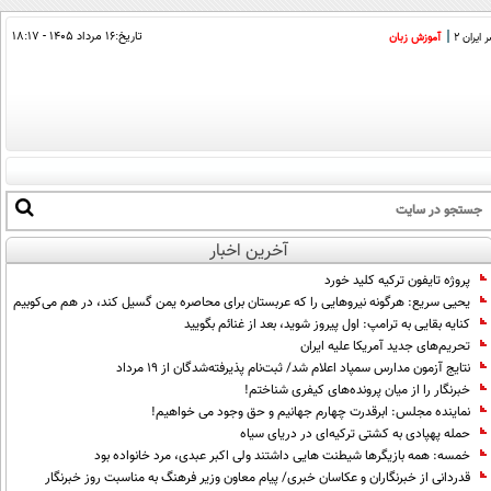
تاریخ:
۱۶ مرداد ۱۴۰۵ - ۱۸:۱۷
ایران 2
آموزش زبان
آخرین اخبار
پروژه تایفون ترکیه کلید خورد
یحیی سریع: هرگونه نیروهایی را که عربستان برای محاصره یمن گسیل کند، در هم می‌کوبیم
کنایه بقایی به ترامپ: اول پیروز شوید، بعد از غنائم بگویید
تحریم‌های جدید آمریکا علیه ایران
نتایج آزمون مدارس سمپاد اعلام شد/ ثبت‌نام پذیرفته‌شدگان از ۱۹ مرداد
خبرنگار را از میان پرونده‌های کیفری شناختم!
نماینده مجلس: ابرقدرت چهارم جهانیم و حق وجود می خواهیم!
حمله پهپادی به کشتی ترکیه‌ای در دریای سیاه
خمسه: همه بازیگرها شیطنت هایی داشتند ولی اکبر عبدی، مرد خانواده بود
قدردانی از خبرنگاران و عکاسان خبری/ پیام معاون وزیر فرهنگ به مناسبت روز خبرنگار