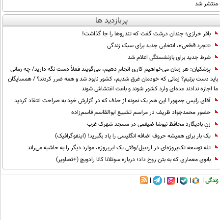
منتشر شد
پربازدید ها
باقر خرازی؛ چندان درشت گفت که تندروها را جا گذاشت!
«تجرد قطعی»، انتخابی جدید برای سبک زندگی
شرط جدید برای بازنشستگی اعلام شد
پزشکیان: هر زمان می‌خواهیم کاری انجام دهیم، می‌گویند فعلاً دست نگه دارید/ چه زمانی
باید دست بزنیم؟ زمانی که خودمان غرق شدیم، کشور نابود شد و همه ضرر کردند؟ / همسایگان
ما اجازه ندادند عده‌ای وارد کشور شوند و باعث اغتشاش شوند
آقای رئیس جمهور! این هم یک نمونه از حذف که در گزارش خود به صراحت انتقاد کردید
حضور محمدجواد ظریف در مراسم تشییع ابوالقاسم قاسم‌زاده
زنِ بادیگارد محافظ نیوشا ضیغمی در مسجد شهرک غرب
یک بار برای همیشه حروف اضافه انگلیسی را یاد بگیرید! (اینفوگرافیک)
تله توسعه تک‌پروژه‌ای در اردبیل/وقتی یک ابرپروژه، موارد دیگر را به حاشیه می‌راند
بانوی معماری که به بتن روح داد؛ درباره سوتلانا کانا رادویچ (+تصاویر)
زندگی