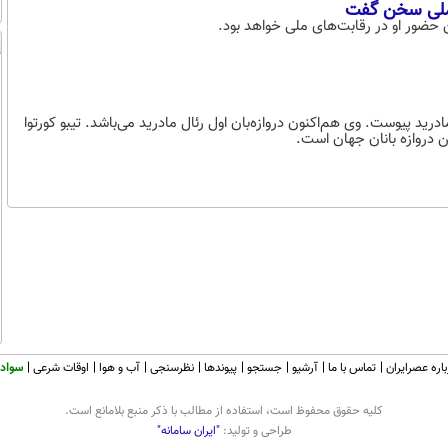
 ملی سخن گفت
۴ میلیون یورو از چلسی به رئال مادرید پیوست. وی هم‌اکنون دروازه‌بان اول رئال مادرید می‌باشد. تیبو کورتوا
رین دروازه بانان جهان است.
اره عصرایران
تماس با ما
آرشیو
جستجو
پیوندها
نظرسنجی
آب و هوا
اوقات شرعی
سواد 
كليه حقوق محفوظ است، استفاده از مطالب با ذكر منبع بلامانع است.
طراحی و تولید:
"ایران سامانه"