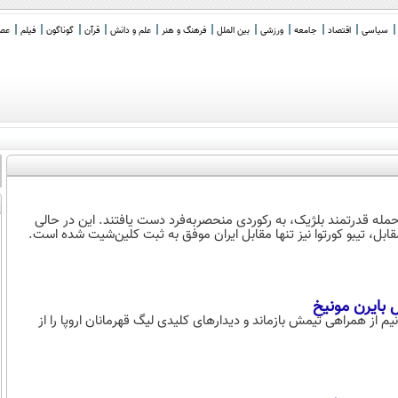
سیاسی
اقتصاد
جامعه
ورزشی
بین الملل
فرهنگ و هنر
علم و دانش
قرآن
گوناگون
فیلم
عصر 
های جام جهانی ۲۰۲۶، با متوقف کردن خط حمله قدرتمند بلژیک، به رکوردی منحصربه‌فرد دست یافتند. این در حالی
قابل، تیبو کورتوا نیز تنها مقابل ایران موفق به ثبت کلین‌شیت شده است.
 بایرن مونیخ
 از همراهی تیمش بازماند و دیدارهای کلیدی لیگ قهرمانان اروپا را از