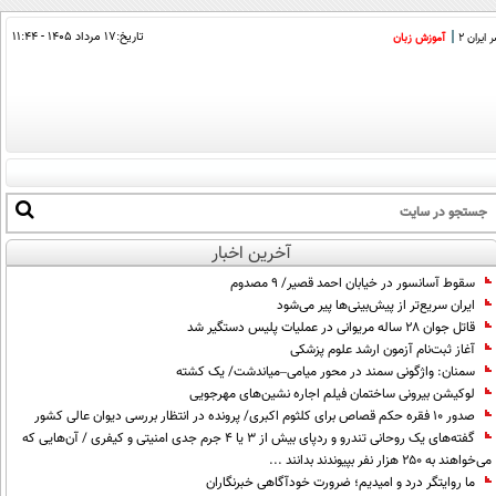
تاریخ:
۱۷ مرداد ۱۴۰۵ - ۱۱:۴۴
ایران 2
آموزش زبان
آخرین اخبار
سقوط آسانسور در خیابان احمد قصیر/ ۹ مصدوم
ایران سریع‌تر از پیش‌بینی‌ها پیر می‌شود
قاتل جوان ۲۸ ساله مریوانی در عملیات پلیس دستگیر شد
آغاز ثبت‌نام آزمون ارشد علوم پزشکی
سمنان: واژگونی سمند در محور میامی–میاندشت/ یک کشته
لوکیشن بیرونی ساختمان فیلم اجاره نشین‌های مهرجویی
صدور ۱۰ فقره حکم قصاص برای کلثوم اکبری/ پرونده در انتظار بررسی دیوان عالی کشور
گفته‌های یک روحانی تندرو و ردپای بیش از ۳ یا ۴ جرم جدی امنیتی و کیفری / آن‌هایی که
می‌خواهند به ۲۵۰ هزار نفر بپیوندند بدانند ...
ما روایتگر درد و امیدیم؛ ضرورت خودآگاهی خبرنگاران