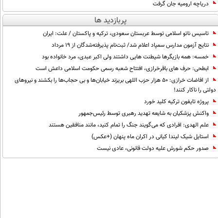
دریاچه ارومیه جان گرفت
پربازدید ها
تاسیس ناتو اسلامی توسط عربستان سعودی، ترکیه و پاکستان / علت: ایران
نتایج آزمون مدارس سمپاد اعلام شد/ ثبت‌نام پذیرفته‌شدگان از ۱۹ مرداد
خمسه: همه بازیگرها شیطنت هایی داشتند ولی اکبر عبدی، مرد خانواده بود
ابطحی: حرف های باقرخرازی، افتتاح شعبه رسمی حکومت اسلامی داعش است
از افاضات خرازی: ۵۰ هزار حزب اللهی بریزند خیابان‌ها و بی حجاب‌ها را بکشند و نیرو‌های
دولتی را ناکار کنند!
پروژه تایفون ترکیه کلید خورد
واکنش پزشکیان به شایعه تهدید رهبری توسط رئیس‌جمهور
علم الهدی: افرادی که می‌گویند جنگ را تمام کنید، مانند منافقین هستند
استایل شیک لیندا کیانی در اکران ماه پنهان (+عکس)
صدور حکم شورش علیه دولت قانونی، عادی نیست