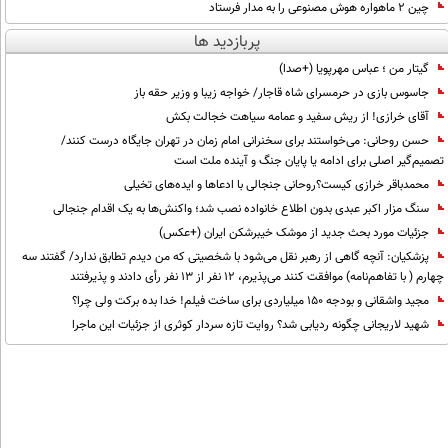
چین ۲ ماهواره هوش مصنوعی را به مدار فرستاد
پربازدید ها
گیتار من ؛ عباس مهرپویا (+صدا)
جاسوس بازی در حرمسرای شاه قاجار/ خواجه زیبا و وزیر حقه باز
آقای خرازی! از ریش سفید و عمامه سیاهت خجالت بکش
حسن روحانی: می‌خواستند برای سخنرانی امام زمان در تهران جایگاه درست کنند/
تصمیم‌گیر اصلی برای ادامه یا پایان جنگ و آینده ملت است
محمدباقر خرازی کیست؟روحانی جنجالی با ادعاها و ایده‌های تخیلی
سنگ مزار اکبر عبدی بدون اطلاع خانواده نصب شد؛ واکنش‌ها به یک اقدام جنجالی
جزئیات مورد بحث جدید از موشک خیبرشکن ایران (+عکس)
پزشکیان‌: آنچه گاهی از رهبر نقل می‌شود با شخصیتی که من دیدم تطابق ندارد/ گفتند سه
چهارم ( با تفاهم‌نامه) موافقت کنند می‌پذیرم، 12 نفر از 13 نفر رأی دادند و پذیرفتند
مجید واشقانی و بودجه 150 میلیاردی برای ساخت فیلم! خدا بده برکت ولی چرا؟
شهید لاریجانی چگونه ردیابی شد؟ روایت تازه سردار کوثری از جزئیات این ماجرا