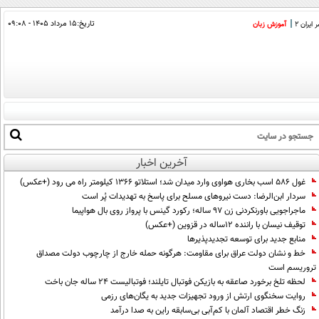
تاریخ:
۱۵ مرداد ۱۴۰۵ - ۰۹:۰۸
ایران 2
آموزش زبان
آخرین اخبار
غول 586 اسب بخاری هواوی وارد میدان شد؛ استلاتو 1366 کیلومتر راه می رود (+عکس)
سردار ابن‌الرضا: دست نیروهای مسلح برای پاسخ به تهدیدات پُر است
ماجراجویی باورنکردنی زن ۹۷ ساله؛ رکورد گینس با پرواز روی بال هواپیما
توقیف نیسان با راننده ۱۲ساله در قزوین (+عکس)
منابع جدید برای توسعه تجدیدپذیرها
خط و نشان دولت عراق برای مقاومت: هرگونه حمله خارج از چارچوب دولت مصداق
تروریسم است
لحظه تلخ برخورد صاعقه به بازیکن فوتبال تایلند؛ فوتبالیست ۲۴ ساله جان باخت
روایت سخنگوی ارتش از ورود تجهیزات جدید به یگان‌های رزمی
زنگ خطر اقتصاد آلمان با کم‌آبی بی‌سابقه راین به صدا درآمد