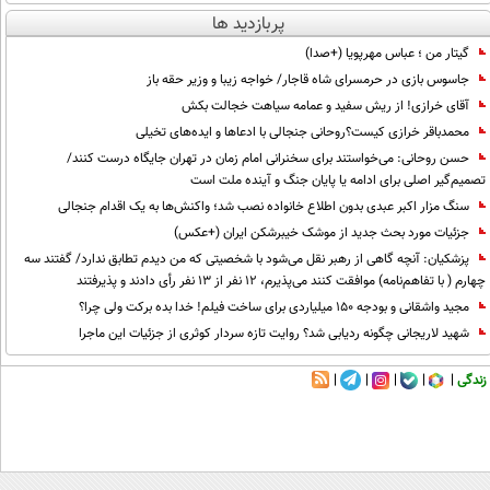
پربازدید ها
گیتار من ؛ عباس مهرپویا (+صدا)
جاسوس بازی در حرمسرای شاه قاجار/ خواجه زیبا و وزیر حقه باز
آقای خرازی! از ریش سفید و عمامه سیاهت خجالت بکش
محمدباقر خرازی کیست؟روحانی جنجالی با ادعاها و ایده‌های تخیلی
حسن روحانی: می‌خواستند برای سخنرانی امام زمان در تهران جایگاه درست کنند/
تصمیم‌گیر اصلی برای ادامه یا پایان جنگ و آینده ملت است
سنگ مزار اکبر عبدی بدون اطلاع خانواده نصب شد؛ واکنش‌ها به یک اقدام جنجالی
جزئیات مورد بحث جدید از موشک خیبرشکن ایران (+عکس)
پزشکیان‌: آنچه گاهی از رهبر نقل می‌شود با شخصیتی که من دیدم تطابق ندارد/ گفتند سه
چهارم ( با تفاهم‌نامه) موافقت کنند می‌پذیرم، 12 نفر از 13 نفر رأی دادند و پذیرفتند
مجید واشقانی و بودجه 150 میلیاردی برای ساخت فیلم! خدا بده برکت ولی چرا؟
شهید لاریجانی چگونه ردیابی شد؟ روایت تازه سردار کوثری از جزئیات این ماجرا
زندگی