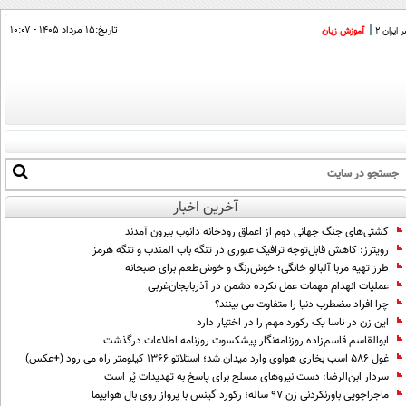
تاریخ:
۱۵ مرداد ۱۴۰۵ - ۱۰:۰۷
ایران 2
آموزش زبان
آخرین اخبار
کشتی‌های جنگ جهانی دوم از اعماق رودخانه دانوب بیرون آمدند
رویترز: کاهش قابل‌توجه ترافیک عبوری در تنگه باب المندب و تنگه هرمز
طرز تهیه مربا آلبالو خانگی؛ خوش‌رنگ و خوش‌طعم برای صبحانه
عملیات انهدام مهمات عمل نکرده دشمن در آذربایجان‌غربی
چرا افراد مضطرب دنیا را متفاوت می بینند؟
این زن در ناسا یک رکورد مهم را در اختیار دارد
ابوالقاسم قاسم‌زاده روزنامه‌نگار پیشکسوت روزنامه اطلاعات درگذشت
غول 586 اسب بخاری هواوی وارد میدان شد؛ استلاتو 1366 کیلومتر راه می رود (+عکس)
سردار ابن‌الرضا: دست نیروهای مسلح برای پاسخ به تهدیدات پُر است
ماجراجویی باورنکردنی زن ۹۷ ساله؛ رکورد گینس با پرواز روی بال هواپیما