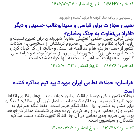
کد خبر: ۱۱۶۸۶۶۷ تاریخ انتشار : ۱۴۰۵/۰۳/۱۷
از سلبریتی و برنامه ساز گرفته تا تولید کننده و شهروند
تعیین مجازات برای قیاسی و سیدابوطالب حسینی و دیگر
«افراد بی‌تفاوت به جنگ رمضان»
پیش فرض چنین حکمی "تفتیش عقاید" شهروندان برای تعیین نسبت و
زاویه آنها با نظام و بر اساس آن محروم کردنشان از دسترسی به امکانات
کشور از جمله مزایده ها و مناقصه ها است. و جالبتر آن که کوتاه کردن
دست این بخش بزرگ از شهروندان ایران، از "سفره" بودجه و درامد ملی
کشور، البته نهایت "تساهل" نسبت به آنها خوانده شده است.
کد خبر: ۱۱۶۷۷۶۲ تاریخ انتشار : ۱۴۰۵/۰۳/۱۳
خراسان: حملات نظامی ایران مورد تایید تیم مذاکره کننده
است
برخلاف تصور برخی دوستان انقلابی، این حملات و پاسخ‌های نظامی اتفاقا
مورد تایید تیم سیاسی مذاکره کننده است. اصلی‌ترین ابزار مذاکره کنندگان
برای فشار به دشمن، ابزار حفظ تنگه هرمز است. حفظ تنگه هم نیاز به
قدرت و زور نظامی دارد و رها کردن آن به معنای شکست مذاکرات خواهد
بود. پس ضربه جدی نظامی در آن جا، اتفاقا تقویت‌کننده‌ دست مذاکره
کنندگان و سیاسیون است.
کد خبر: ۱۱۶۷۴۸۲ تاریخ انتشار : ۱۴۰۵/۰۳/۱۲