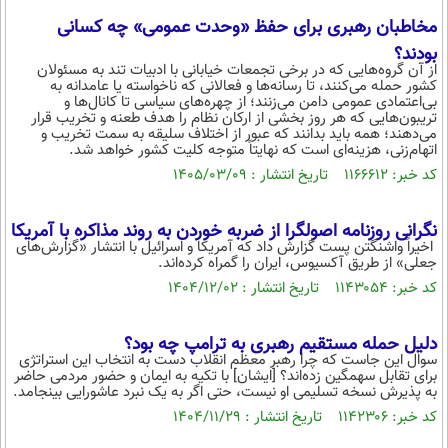
مخاطبان رهبری برای حفظ «وحدت عمومی» چه کسانی
بودند؟
از آن گروه‌هایی که در برخی تجمعات خیابانی با ادبیات تند به مسئولان
کشور حمله می‌کنند، تا رسانه‌ها و فعالانی که ناخواسته یا عامدانه به
بی‌اعتمادی عمومی دامن می‌زنند؛ از چهره‌های سیاسی تا کانال‌ها و
تریبون‌هایی که هر روز بخشی از ارکان نظام را هدف طعنه و تخریب قرار
می‌دهند؛ همه باید بدانند که عبور از اختلاف سلیقه به سمت تخریب و
اتهام‌زنی، هزینه‌ای است که نهایتاً متوجه کلیت کشور خواهد شد.
کد خبر: ۱۱۶۶۶۱۲ تاریخ انتشار : ۱۴۰۵/۰۳/۰۹
نگرانی روزنامه اصولگرا از ضربه خوردن به روند مذاکره با آمریکا
اخیراً واشنگتن پست گزارش داد که آمریکا و اسرائیل با انتشار «گزارش‌های
جعلی» از طریق آکسیوس، ایران را گمراه کرده‌اند.
کد خبر: ۱۱۴۳۰۵۴ تاریخ انتشار : ۱۴۰۴/۱۲/۰۲
دلیل حمله مستقیم رهبری به ترامپ چه بود؟
سوال این جاست که چرا رهبر معظم انقلاب دست به انتخاب این استراتژی
برای تقابل سهمگین زده‌اند؟ [ایشان] با تکیه به ایمان و حضور مردمی حاضر
به پذیرش نسخه تسلیمی او نیست، حتی اگر به یک نبرد عاشورایی بینجامد.
کد خبر: ۱۱۴۲۳۰۶ تاریخ انتشار : ۱۴۰۴/۱۱/۲۹