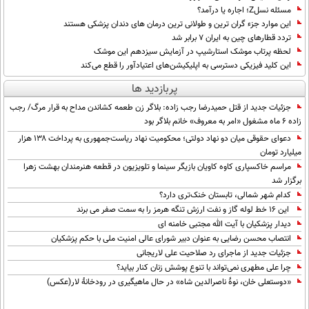
مسئله نسلZ؛ اجاره یا درآمد؟
این موارد جزء گران ترین و طولانی ترین درمان های دندان پزشکی هستند
تردد قطارهای چین به ایران 7 برابر شد
لحظه پرتاب موشک استارشیپ در آزمایش سیزدهم این موشک
این کلید فیزیکی دسترسی به اپلیکیشن‌های اعتیادآور را قطع می‌کند
پربازدید ها
جزئیات جدید از قتل حمیدرضا رجب زاده: بلاگر زن طعمه کشاندن مداح به قرار مرگ/ رجب
زاده 6 ماه مشغول «امر به معروف» خانم بلاگر بود
دعوای حقوقی میان دو نهاد دولتی؛ محکومیت نهاد ریاست‌جمهوری به پرداخت ۱۳۸ هزار
میلیارد تومان
مراسم خاکسپاری کاوه کاویان بازیگر سینما و تلویزیون در قطعه هنرمندان بهشت زهرا
برگزار شد
کدام شهر شمالی، تابستان خنک‌تری دارد؟
این 16 خط لوله گاز و نفت ارزش تنگه هرمز را به سمت صفر می برند
دیدار پزشکیان با آیت الله مجتبی خامنه ای
انتصاب محسن رضایی به عنوان دبیر شورای عالی امنیت ملی با حکم پزشکیان
جزئیات جدید از ماجرای رد صلاحیت علی لاریجانی
چرا علی مطهری نمی‌تواند با تنوع پوشش زنان کنار بیاید؟
«دوستعلی خان، نوۀ ناصرالدین شاه» در حال ماهیگیری در رودخانۀ لار(عکس)