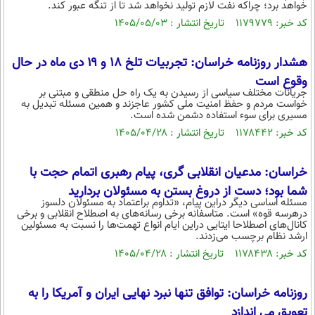
خواهد برد؛ چراکه نفت لازم تولید نخواهد شد تا از تنگه عبور کند.
محیط زیست
کد خبر: ۱۱۷۹۷۷۹ تاریخ انتشار : ۱۴۰۵/۰۵/۰۳
سلامت
هشدار روزنامه خراسان: تجربیات تلخ ۱۸ و ۱۹ دی ماه در حال
فرهنگی
وقوع است
جریانات مختلف سیاسی از رسیدن به یک راه حل منطقی و مبتنی بر
بین الملل
خواست مردم و حفظ امنیت ملی کشور عاجزند و همین مسئله تبدیل به
مسیری برای سوء استفاده دشمن شده است.
اجتماعی
کد خبر: ۱۱۷۸۴۴۲ تاریخ انتشار : ۱۴۰۵/۰۴/۲۸
حیات وحش
خراسان: مدعیان انقلابی گری، پیام رهبری اتمام حجت با
سیاست خارجی
شما بود؛ دست از دروغ بستن به مسئولان بردارید
مسئله اساسی دیگر دراین پیام، «تداوم براعتماد به مسئولان دلسوز
درهرسه قوه» است. متاسفانه برخی رسانه‌های به اصطلاح انقلابی و برخی
کانال‌های اصطلاحا ایتایی دراین ایام انواع تهمت‌ها را نسبت به مسئولین
ارشد نظام برچسب می‌زدند.
کد خبر: ۱۱۷۸۴۳۸ تاریخ انتشار : ۱۴۰۵/۰۴/۲۸
روزنامه خراسان: توافق تنها نبرد نهایی ایران و آمریکا را به
تعویق می اندازد