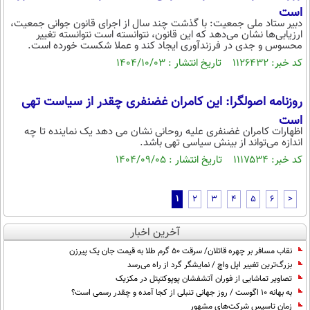
است
دبیر ستاد ملی جمعیت: با گذشت چند سال از اجرای قانون جوانی جمعیت،
ارزیابی‌ها نشان می‌دهد که این قانون، نتوانسته است نتوانسته تغییر
محسوس و جدی در فرزندآوری ایجاد کند و عملا شکست خورده است.
کد خبر: ۱۱۲۶۴۳۲ تاریخ انتشار : ۱۴۰۴/۱۰/۰۳
روزنامه اصولگرا: این کامران غضنفری چقدر از سیاست تهی
است
اظهارات کامران غضنفری علیه روحانی نشان می دهد یک نماینده تا چه
اندازه می‌تواند از بینش سیاسی تهی باشد.
کد خبر: ۱۱۱۷۵۳۴ تاریخ انتشار : ۱۴۰۴/۰۹/۰۵
1
2
3
4
5
6
>
آخرین اخبار
نقاب مسافر بر چهره قاتلان/ سرقت ۵۰ گرم طلا به قیمت جان یک پیرزن
بزرگ‌ترین تغییر اپل واچ / نمایشگر گرد از راه می‌رسد
تصاویر تماشایی از فوران آتشفشان پوپوکتپتل در مکزیک
به بهانه 10 اگوست / روز جهانی تنبلی از کجا آمده و چقدر رسمی است؟
زمان تاسیس شرکت‌های مشهور