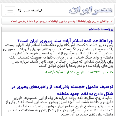
باز
نسخه اصلی
و
واکنش صریح وزیر ارتباطات به حجم‌خوری اینترنت: این موضوع خط قرمز من است
صفحه اول
بسته
برچسب جستجو
تماس با ما
کردن
آرشیو
منو
چرا «تفاهم نامه اسلام آباد» سند پیروزی ایران است؟
جستجو
پس تعبیر «سند شکست آمریکا» برای تفاهم‎نامه اسلام آباد اغراق نیست،
بلکه جمع‌بندی منطقی جنگ است. ترامپ و نتانیاهو برای فروپاشی جمهوری
نظرسنجی
اسلامی، سلب قدرت تصمیم‌گیری از ایران و تحمیل شروط هسته‌ای و
آب و هوا
منطقه‌ای وارد جنگ شدند؛ اما در پایان نه‌تنها به هیچ‌یک نرسیدند، بلکه
برای بازکردن تنگه‌ای که پیش از جنگ باز بود، ناچار شدند درباره لبنان،
اوقات شرعی
پول‌های بلوکه‌شده و تحریم‌ها با تهران توافق کنند.
پیوند ها
کد خبر: ۱۱۸۳۱۲۱ تاریخ انتشار : ۱۴۰۵/۰۵/۱۸
سواد زندگی
سیاسی
توصیف «کمیل خجسته باقرزاده» از راهبردهای رهبری در
اقتصاد
شکل دادن به نظم جدید منطقه
شاید تاریخ، سال‌ها بعد بتواند درباره هر یک از این تصمیم‌ها داوری
جامعه
اقتصادی
دقیق‌تری داشته باشد؛ اما آنچه امروز روشن است، این است که در یکی از
حساس‌ترین مقاطع تاریخ معاصر ایران، رهبری راهبردی، خلاقانه و
ورزشی
اجتماعی
خودرو
شجاعانه را شاهدیم. رهبر ایران در حال شکل‌‌دادن به معادلات جدید در
منطقه برای نظم جدید در آن است.