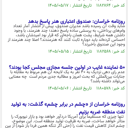
بین الملل
حوادث
کد خبر: ۱۱۸۲۸۶۴ تاریخ انتشار : ۱۴۰۵/۰۵/۱۷
فرهنگ و هنر
سیاست خارجی
سلامت
روزنامه خراسان: صندوق اعتباری هنر پاسخ بدهد
علم و دانش
یک برش دانایی
شاید وقت آن رسیده باشد مدیران صندوق، پیش از انتشار آمار تعداد
وام‌های پرداختی، به پرسشی ساده پاسخ دهند؛ چند هنرمند، با وجود
قرآن
فناوری و It
محیط زیست
داشتن همه شرایط، پشت همان باجه‌ای که قرار بود امیدشان باشد،
احساس کرده‌اند باید دوباره ثابت کنند که هنرمندند؟ اصلا چند هنرمند از
گوناگون
علمی
وجود این صندوق باخبرند؟
سفر و تفریح
فیلم
سرگرمی
کد خبر: ۱۱۸۲۵۶۸ تاریخ انتشار : ۱۴۰۵/۰۵/۱۵
اخبار کریپتو
عصر ایران 2
اقتصاد
باشگاه مغز
50 نماینده غایب در اولین جلسه مجازی مجلس کجا بودند؟
آموزش زبان
خواندنی ها و دیدنی ها
ورزش
عدم رای دهی نزدیک به ۴۰ نفر به یک لایحه آن هم مربوط به مقابله با
مجله تصویری سلاح
جنایات بین‌المللی که بحث امروز و مطالبه جدی مردم است چه معنایی
می‌تواند داشته باشد؟
داستان کوتاه
سیاست
کد خبر: ۱۱۸۰۵۷۸ تاریخ انتشار : ۱۴۰۵/۰۵/۰۶
پیامک
سرگرمی
روانشناسی
فناوری
روزنامه خراسان از «چشم در برابر چشم» گذشت: به تولید
نفت منطقه ضربه بزنیم
آشپزی
گوناگون
تنها چیزی که مستقیما برای آمریکا دردآور خواهد بود و بازار نیویورک را
متاثر خواهد ساخت، ضربه به ظرفیت تولید منطقه است. این موضوع،
دانلود
حوادث
چشم انداز کاهش قیمت نفت را (حتی اگر تنگه همین فردا باز شود) از بین