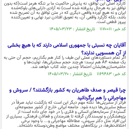
کارکرد اصلی این توافق، نه پذیرش حاکمیت ما بر تنگه‌ هرمز است(که بدون
توافق نیز به هرحال پذیرفته شده است) نه آزادی دارایی‌های بلوکه‌شده‌
ایران و نه هیچ آورده‌ واقعی دیگری که در متن توافق به آن تصریح شده
باشد، بلکه کارکرد واقعی آن، به تعویق افتادن نبرد نهایی و تعیین‌کننده‌
پیروز قطعی‌ است.
کد خبر: ۱۱۷۰۰۱۱ تاریخ انتشار : ۱۴۰۵/۰۳/۲۳
آقایان چه نسبتی با جمهوری اسلامی دارند که با هیچ بخشی
از آن همسویی ندارند؟
اگر تمام دستاوردهای عملی این طیف را کنار هم بگذاریم، حجم آن حتی به
یک صفحه A4 هم نرسد؛ هرچند حجم سخنرانی‌ها، توئیت‌ها و
حاشیه‌سازی‌هایشان احتمالاً چندین جلد کتاب خواهد شد.
کد خبر: ۱۱۶۹۴۸۳ تاریخ انتشار : ۱۴۰۵/۰۳/۲۰
چرا قیصر و صدف طاهریان به کشور بازگشتند؟ / سروش و
مهاجرانی را هم برگردانید
فراتر از سلبریتی‌ها نکته مهم دیگر این است که بازگشت نباید صرفاً در
سطح سلبریتی‌ها دیده شود. جامعه ایرانی خارج از کشور مجموعه‌ای
گسترده از سرمایه‌های انسانی و فکری را در خود جای داده است؛ از
پژوهشگران و نویسندگان گرفته تا هنرمندان و فعالان فرهنگی. بسیاری از
این افراد مثل دکتر سروش، عطاءالله مهاجرانی و... با وجود برخی
اختلاف‌نظرها، در بزنگاه‌های مختلف مواضع وطن‌دوستانه داشته‌اند.