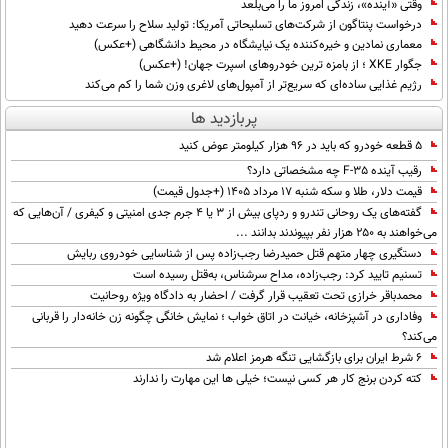
وقتی «آینده»، زندگی امروز ما را می‌بلعد
درخواست پنتاگون از شرکت‌های تسلیحاتی آمریکا: تولید سلاح را سرعت دهید
معماری نمادین و خیره‌کننده یک نیایشگاه در محیط دانشگاهی (+عکس)
جگوار XKE ؛ از بامزه ترین خودروهای اسپرت جهان! (+عکس)
رژیم غذایی ساده‌ای که سریع‌تر از آمپول‌های لاغری وزن شما را کم می‌کند
پربازدید ها
۵ قطعه خودرو که باید در ۹۶ هزار کیلومتر عوض کنید
رقیب آینده F-35 چه مشخصاتی دارد؟
قیمت دلار، طلا و سکه شنبه ۱۷ مرداد ۱۴۰۵ (+جدول قیمت)
گفته‌های یک روحانی تندرو و ردپای بیش از ۳ یا ۴ جرم جدی امنیتی و کیفری / آن‌هایی که
می‌خواهند به ۲۵۰ هزار نفر بپیوندند بدانند ...
دستگیری چهار متهم قتل حمیدرضا رجب‌زاده پس از شناسایی خودروی ربایش
تسنیم تایید کرد: رجب‌زاده، مداح سرشناس، به‌قتل رسیده است
محمدباقر خرازی تحت تعقیب قرار گرفت / احضار به دادگاه ویژه روحانیت
وفاداری در آشپزخانه، خیانت در اتاق خواب ؛ نمایش خانگی چگونه زن خانه‌دار را قربانی
می‌کند؟
۶ شرط ایران برای بازگشایی تنگه هرمز اعلام شد
کته کردن برنج کار هر کسی نیست؛ خیلی ها این مهارت را ندارند