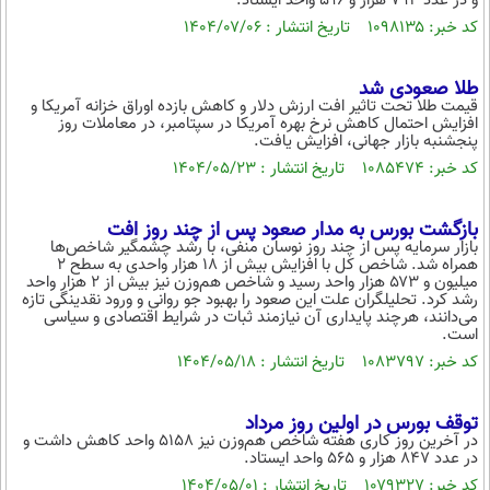
و در عدد ۷۹۴ هزار و ۵۹۶ واحد ایستاد.
بین الملل
حوادث
کد خبر: ۱۰۹۸۱۳۵ تاریخ انتشار : ۱۴۰۴/۰۷/۰۶
فرهنگ و هنر
سیاست خارجی
سلامت
علم و دانش
طلا صعودی شد
یک برش دانایی
قیمت طلا تحت تاثیر افت ارزش دلار و کاهش بازده اوراق خزانه‌ آمریکا و
قرآن
فناوری و It
افزایش احتمال کاهش نرخ بهره آمریکا در سپتامبر، در معاملات روز
محیط زیست
پنجشنبه بازار جهانی، افزایش یافت.
گوناگون
علمی
کد خبر: ۱۰۸۵۴۷۴ تاریخ انتشار : ۱۴۰۴/۰۵/۲۳
سفر و تفریح
فیلم
سرگرمی
اخبار کریپتو
بازگشت بورس به مدار صعود پس از چند روز افت
عصر ایران 2
اقتصاد
باشگاه مغز
بازار سرمایه پس از چند روز نوسان منفی، با رشد چشمگیر شاخص‌ها
همراه شد. شاخص کل با افزایش بیش از ۱۸ هزار واحدی به سطح ۲
آموزش زبان
خواندنی ها و دیدنی ها
ورزش
مجله تصویری سلاح
میلیون و ۵۷۳ هزار واحد رسید و شاخص هم‌وزن نیز بیش از ۲ هزار واحد
رشد کرد. تحلیلگران علت این صعود را بهبود جو روانی و ورود نقدینگی تازه
داستان کوتاه
سیاست
می‌دانند، هرچند پایداری آن نیازمند ثبات در شرایط اقتصادی و سیاسی
است.
پیامک
سرگرمی
کد خبر: ۱۰۸۳۷۹۷ تاریخ انتشار : ۱۴۰۴/۰۵/۱۸
روانشناسی
فناوری
توقف بورس در اولین روز مرداد
آشپزی
گوناگون
در آخرین روز کاری هفته شاخص هم‌وزن نیز ۵۱۵۸ واحد کاهش داشت و
در عدد ۸۴۷ هزار و ۵۶۵ واحد ایستاد.
دانلود
حوادث
کد خبر: ۱۰۷۹۳۲۷ تاریخ انتشار : ۱۴۰۴/۰۵/۰۱