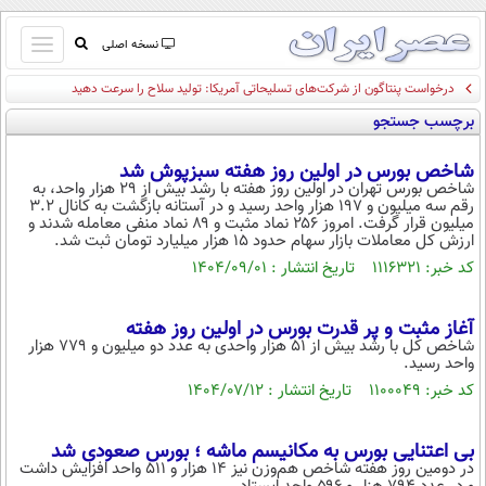
باز
نسخه اصلی
و
درخواست پنتاگون از شرکت‌های تسلیحاتی آمریکا: تولید سلاح را سرعت دهید
صفحه اول
بسته
برچسب جستجو
تماس با ما
کردن
آرشیو
منو
شاخص بورس در اولین روز هفته سبزپوش شد
جستجو
شاخص بورس تهران در اولین روز هفته با رشد بیش از ۲۹ هزار واحد، به
رقم سه میلیون و ۱۹۷ هزار واحد رسید و در آستانه بازگشت به کانال ۳.۲
نظرسنجی
میلیون قرار گرفت. امروز ۲۵۶ نماد مثبت و ۸۹ نماد منفی معامله شدند و
آب و هوا
ارزش کل معاملات بازار سهام حدود ۱۵ هزار میلیارد تومان ثبت شد.
اوقات شرعی
کد خبر: ۱۱۱۶۳۲۱ تاریخ انتشار : ۱۴۰۴/۰۹/۰۱
پیوند ها
سواد زندگی
آغاز مثبت و پر قدرت بورس در اولین روز هفته
شاخص کل با رشد بیش از ۵۱ هزار واحدی به عدد دو میلیون و ۷۷۹ هزار
سیاسی
واحد رسید.
اقتصاد
کد خبر: ۱۱۰۰۰۴۹ تاریخ انتشار : ۱۴۰۴/۰۷/۱۲
جامعه
اقتصادی
بی اعتنایی بورس به مکانیسم ماشه ؛ بورس صعودی شد
ورزشی
اجتماعی
خودرو
در دومین روز هفته شاخص هم‌وزن نیز ۱۴ هزار و ۵۱۱ واحد افزایش داشت