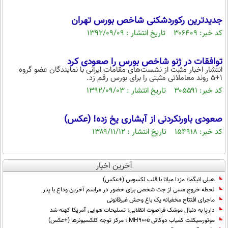
جدیدترین رکوردشکنی شاخص بورس تهران
کد خبر: ۳۰۶۴۰۹ تاریخ انتشار : ۱۳۹۲/۰۹/۰۹
توافقات در ژنو شاخص بورس را صعودی كرد
انتشار اخبار مثبت از نشست‌های مقامات ایرانی با نمایندگان عضو گروه
1+5 روند معاملاتی مثبتی را برای بورس رقم زد.
کد خبر: ۳۰۵۵۹۱ تاریخ انتشار : ۱۳۹۲/۰۹/۰۳
صعودی باورنکردنی از آبشاری یخ زده! (عکس)
کد خبر: ۱۵۴۹۱۸ تاریخ انتشار : ۱۳۸۹/۱۱/۱۲
آخرین اخبار
هیلی انیگما؛ مزدا میاتا با قلب لکسوس (+عکس)
لحظه خروج مسی از جت شخصی برای حضور در مراسم آخرین وداع با پدر
ماجرای افتتاح مخفیانه یک باغ وحش غیرقانونی
دارپا به دنبال موشک فراصوت انقلابی؛ تسلیحات هوایی آمریکا کهنه شد
موتورسیکلت کمیاب دوکاتی MH900e ؛ مرکز توجه کلکسیونرها (+عکس)