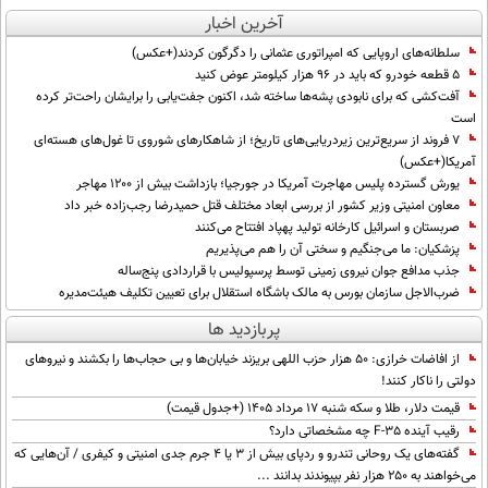
آخرین اخبار
سلطانه‌های اروپایی که امپراتوری عثمانی را دگرگون کردند(+عکس)
۵ قطعه خودرو که باید در ۹۶ هزار کیلومتر عوض کنید
آفت‌کشی که برای نابودی پشه‌ها ساخته شد، اکنون جفت‌یابی را برایشان راحت‌تر کرده
است
۷ فروند از سریع‌ترین زیردریایی‌های تاریخ؛ از شاهکارهای شوروی تا غول‌های هسته‌ای
آمریکا(+عکس)
یورش گسترده پلیس مهاجرت آمریکا در جورجیا؛ بازداشت بیش از ۱۲۰۰ مهاجر
معاون امنیتی وزیر کشور از بررسی ابعاد مختلف قتل حمیدرضا رجب‌زاده خبر داد
صربستان و اسرائیل کارخانه تولید پهپاد افتتاح می‌کنند
پزشکیان: ما می‌جنگیم و سختی آن را هم می‌پذیریم
جذب مدافع جوان نیروی زمینی توسط پرسپولیس با قراردادی پنج‌ساله
ضرب‌الاجل سازمان بورس به مالک باشگاه استقلال برای تعیین تکلیف هیئت‌مدیره
پربازدید ها
از افاضات خرازی: ۵۰ هزار حزب اللهی بریزند خیابان‌ها و بی حجاب‌ها را بکشند و نیرو‌های
دولتی را ناکار کنند!
قیمت دلار، طلا و سکه شنبه ۱۷ مرداد ۱۴۰۵ (+جدول قیمت)
رقیب آینده F-35 چه مشخصاتی دارد؟
گفته‌های یک روحانی تندرو و ردپای بیش از ۳ یا ۴ جرم جدی امنیتی و کیفری / آن‌هایی که
می‌خواهند به ۲۵۰ هزار نفر بپیوندند بدانند ...