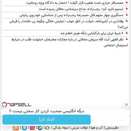
محمدباقر خرازی تحت تعقیب قرار گرفت / احضار به دادگاه ویژه روحانیت
تسنیم تایید کرد: رجب‌زاده، مداح سرشناس، به‌قتل رسیده است
دستگیری چهار متهم قتل حمیدرضا رجب‌زاده پس از شناسایی خودروی ربایش
وفاداری در آشپزخانه، خیانت در اتاق خواب ؛ نمایش خانگی چگونه زن خانه‌دار را قربانی
می‌کند؟
۶ شرط ایران برای بازگشایی تنگه هرمز اعلام شد
نظر فقهی آیت الله سروش محلاتی در باره مجازات معترضان خشونت طلب در شرایط
استیصال اجتماعی
دیگه انگلیسی صحبت کردن کار سختی نیست !!
کلیک کن!
صفحه اول
فیلم
عصر ایران۲
درباره عصرایران
تماس با ما
آرشیو
جستجو
پیوندها
نظرسنجی
آب و هوا
اوقات شرعی
سواد زندگی