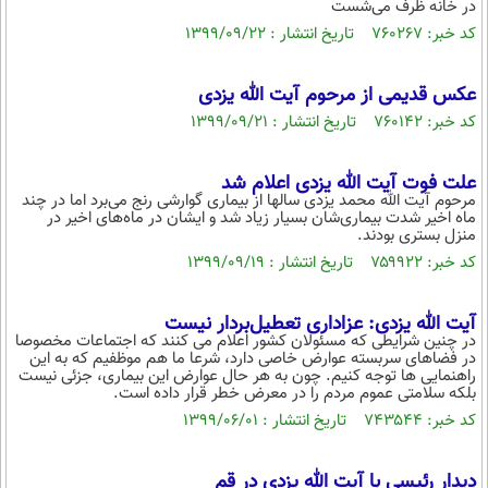
در خانه ظرف می‌شست
بین الملل
حوادث
کد خبر: ۷۶۰۲۶۷ تاریخ انتشار : ۱۳۹۹/۰۹/۲۲
فرهنگ و هنر
سیاست خارجی
سلامت
علم و دانش
عکس قدیمی از مرحوم آیت الله یزدی
یک برش دانایی
قرآن
فناوری و It
کد خبر: ۷۶۰۱۴۲ تاریخ انتشار : ۱۳۹۹/۰۹/۲۱
محیط زیست
گوناگون
علمی
سفر و تفریح
علت فوت آیت الله یزدی اعلام شد
فیلم
سرگرمی
مرحوم آیت الله محمد یزدی سالها از بیماری گوارشی رنج می‌برد اما در چند
اخبار کریپتو
ماه اخیر شدت بیماری‌شان بسیار زیاد شد و ایشان در ماه‌های اخیر در
عصر ایران 2
اقتصاد
منزل بستری بودند.
باشگاه مغز
کد خبر: ۷۵۹۹۲۲ تاریخ انتشار : ۱۳۹۹/۰۹/۱۹
آموزش زبان
خواندنی ها و دیدنی ها
ورزش
مجله تصویری سلاح
داستان کوتاه
سیاست
آیت الله یزدی: عزاداری‌ تعطیل‌بردار نیست
در چنین شرایطی که مسئولان کشور اعلام می کنند که اجتماعات مخصوصا
پیامک
سرگرمی
در فضاهای سربسته عوارض خاصی دارد، شرعا ما هم موظفیم که به این
راهنمایی ها توجه کنیم. چون به هر حال عوارض این بیماری، جزئی نیست
روانشناسی
فناوری
بلکه سلامتی عموم مردم را در معرض خطر قرار داده است.
کد خبر: ۷۴۳۵۴۴ تاریخ انتشار : ۱۳۹۹/۰۶/۰۱
آشپزی
گوناگون
دانلود
حوادث
دیدار رئیسی با آیت الله یزدی در قم