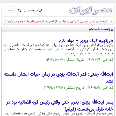
باز
نسخه اصلی
و
"تیکه های آبدار" هیلاری کلینتون به ترامپ: از قصر صدام و ور رفتن با "حوضچه بازتاب" تا
صفحه اول
بسته
وزیر جمع آوری طلا پس از دوره ترامپ!
برچسب جستجو
تماس با ما
کردن
آرشیو
منو
طرزتهیه کیک یزدی + مواد لازم
جستجو
یکی از پرطرفدار ترین کیک ها در بین ایرانی ها کیک یزدی است. طعم و مزه
این کیک یادآور کودکی هر آدمیست. این کیک خوشمزه در کنار یک استکان
نظرسنجی
چای برای عصرانه بسیار دلپذیر است.
آب و هوا
کد خبر: ۹۳۰۲۰۴ تاریخ انتشار : ۱۴۰۲/۱۰/۰۷
اوقات شرعی
پیوند ها
آیت‌الله جنتی: قدر آیت‌الله یزدی در زمان حیات ایشان دانسته
سواد زندگی
نشد
سیاسی
کد خبر: ۷۶۰۹۸۷ تاریخ انتشار : ۱۳۹۹/۰۹/۲۶
اقتصاد
جامعه
اقتصادی
پسر آیت‌الله یزدی: پدرم حتی وقتی رئیس قوه قضائیه بود در
خانه ظرف می‌شست (فیلم)
ورزشی
اجتماعی
خودرو
پسر مرحوم آیت‌الله یزدی می گوید: پدرم حتی وقتی رئیس قوه قضائیه بود