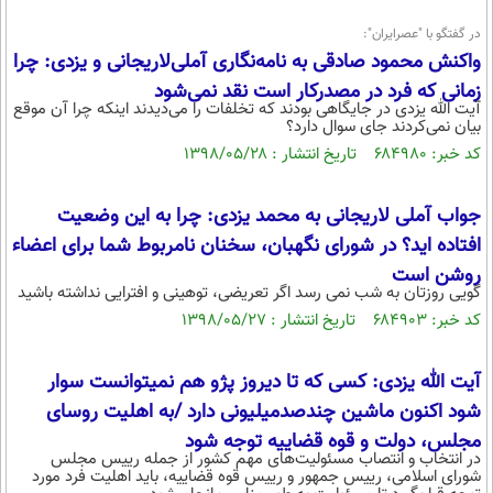
در گفتگو با "عصرایران":
واکنش محمود صادقی به نامه‌نگاری آملی‌لاریجانی و یزدی: چرا
زمانی که فرد در مصدر‌کار است نقد نمی‌شود
آیت الله یزدی در جایگاهی بودند که تخلفات را می‌دیدند اینکه چرا آن موقع
بیان نمی‌کردند جای سوال دارد؟
کد خبر: ۶۸۴۹۸۰ تاریخ انتشار : ۱۳۹۸/۰۵/۲۸
جواب آملی لاریجانی به محمد یزدی: چرا به این وضعیت
افتاده اید؟ در شورای نگهبان، سخنان نامربوط شما برای اعضاء
روشن است
گویی روزتان به شب نمی رسد اگر تعریضی، توهینی و افترایی نداشته باشید
کد خبر: ۶۸۴۹۰۳ تاریخ انتشار : ۱۳۹۸/۰۵/۲۷
آیت الله یزدی: کسی که تا دیروز پژو هم نمیتوانست سوار
شود اکنون ماشین چندصدمیلیونی دارد /به اهلیت روسای
مجلس، دولت و قوه قضاییه توجه شود
در انتخاب و انتصاب مسئولیت‌های مهم کشور از جمله رییس مجلس
شورای اسلامی، رییس جمهور و رییس قوه قضاییه، باید اهلیت فرد مورد