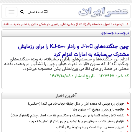
باز
نسخه اصلی
و
توصیف «کمیل خجسته باقرزاده» از راهبردهای رهبری در شکل دادن به نظم جدید منطقه
صفحه اول
بسته
برچسب جستجو
تماس با ما
کردن
آرشیو
منو
چین جنگنده‌های J-10C و رادار KJ-500 را برای رزمایش
جستجو
مشترک بی‌سابقه به امارات اعزام کرد
نظرسنجی
اعزام این جنگنده‌ها و سیستم‌های راداری پیشرفته، به ویژه جنگنده‌های
چنگدو J-10C که ستون فقرات قدرت هوایی چین را تشکیل می‌دهند، نقطه
آب و هوا
عطفی در همکاری‌های نظامی بین‌المللی پکن محسوب می‌شود.
اوقات شرعی
کد خبر: ۱۱۲۷۹۶۷ تاریخ انتشار : ۱۴۰۴/۱۰/۰۸
پیوند ها
سواد زندگی
سیاسی
آخرین اخبار
اقتصاد
حیوان زره پوشی که معده اش را مثل جلیقه نجات باد می کند! (+عکس)
خلاصه بازی بایرن مونیخ ۲ - استون ویلا ۱
جامعه
اقتصادی
نقشه کامل چشم انسان؛ بررسی وظیفه و مکانیسم 15 جزء اصلی چشم (اینفوگرافیک)
افزایش خطر ابتلا به سرطان مری با نوشیدن چای بالاتر از دمای ۶۵ درجه
ورزشی
اجتماعی
خودرو
امروز با سعدی : چاه است و راه و دیدهٔ بینا و آفتاب