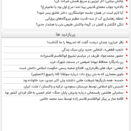
چالش بینایی؛ اگر تیزبین و سریع هستی شرکت کن!
بین الملل
حوادث
بالاخره جواب معمای قدیمی پیدا شد؛ مرغ اول بود یا تخم‌مرغ؟
فرهنگ و هنر
سیاست خارجی
آیا لازم است در همان جلسه خواستگاری، دختر عاشق پسر شود؟
سلامت
لحظه رهاسازی آب از سد؛ قدرت عظیم نیروگاه‌های برق‌آبی
علم و دانش
یک برش دانایی
تنگی انگشتر و کفش در گرما؛ واکنش طبیعی بدن یا هشدار جدی؟
قرآن
فناوری و It
پربازدید ها
محیط زیست
گوناگون
باقر خرازی؛ چندان درشت گفت که تندروها را جا گذاشت!
علمی
سفر و تفریح
«تجرد قطعی»، انتخابی جدید برای سبک زندگی
فیلم
سرگرمی
اخبار کریپتو
حضور محمدجواد ظریف در مراسم تشییع ابوالقاسم قاسم‌زاده
عصر ایران 2
اقتصاد
زنِ بادیگارد محافظ نیوشا ضیغمی در مسجد شهرک غرب
باشگاه مغز
ابطحی: حرف های باقرخرازی، افتتاح شعبه رسمی حکومت اسلامی داعش است
آموزش زبان
خواندنی ها و دیدنی ها
ورزش
مجله تصویری سلاح
بانوی معماری که به بتن روح داد؛ درباره سوتلانا کانا رادویچ (+تصاویر)
خمسه: همه بازیگرها شیطنت هایی داشتند ولی اکبر عبدی، مرد خانواده بود
داستان کوتاه
سیاست
تاسیس ناتو اسلامی توسط عربستان سعودی، ترکیه و پاکستان / علت: ایران
سخنرانی هاشمی رفسنجانی درباره پذیرش پایان جنگ: امام خمینی به فکر فردای کشور بود
پیامک
سرگرمی
اقامه نماز بر پیکر ابوالقاسم قاسم زاده توسط سید محمد خاتمی
روانشناسی
فناوری
آشپزی
گوناگون
دانلود
حوادث