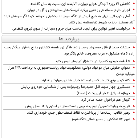
بین الملل
حوادث
کاهش ۲۱ روزه آلودگی هوای تهران با آلاینده ازن نسبت به سال گذشته
اجرای طرح ساماندهی و تغییر پیکره کیوسک‌های مطبوعاتی و گل در تهران
فرهنگ و هنر
سیاست خارجی
سلامت
آملی‌ لاریجانی: ایران به هیچ قیمتی از تنگه هرمز عقب‌نشینی نخواهد کرد/ اگر خواهان تردد
آزاد هستند، باید به شروط تفاهمنامه عمل کنند
علم و دانش
یک برش دانایی
درخواست تغییر قوانین برای ایجاد تناسب میان جرم و مجازات از سوی نیروی انتظامی
قرآن
فناوری و It
محیط زیست
پربازدید ها
گوناگون
علمی
جزئیات جدید از قتل حمیدرضا رجب زاده: بلاگر زن طعمه کشاندن مداح به قرار مرگ/ رجب
سفر و تفریح
زاده 6 ماه مشغول «امر به معروف» خانم بلاگر بود
فیلم
سرگرمی
اخبار کریپتو
۵ قطعه خودرو که باید در ۹۶ هزار کیلومتر عوض کنید
عصر ایران 2
اقتصاد
باشگاه مغز
دعوای حقوقی میان دو نهاد دولتی؛ محکومیت نهاد ریاست‌جمهوری به پرداخت ۱۳۸ هزار
میلیارد تومان
آموزش زبان
خواندنی ها و دیدنی ها
ورزش
مجله تصویری سلاح
کته کردن برنج کار هر کسی نیست؛ خیلی ها این مهارت را ندارند
داستان کوتاه
دستگیری چهار متهم قتل حمیدرضا رجب‌زاده پس از شناسایی خودروی ربایش
سیاست
دروازه اسرائیل ۲ بار فروریخت (+صدا)
پیامک
سرگرمی
کیهان هم فراخوان حمله صادر کرد
تاریخ به روایت تصویر/ دوچرخه چوبی دست ساز در استونی؛ 114 سال پیش
روانشناسی
فناوری
رهبر انقلاب: رسانه‌ها از پرداختن به نقاط ضعف بطور جدی خودداری کنند
عبور ۵۶ نفتکش از مسیر عمانی تنگه هرمز
آشپزی
گوناگون
دانلود
حوادث