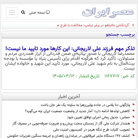
باز
نسخه اصلی
و
گردنکشی نتانیاهو در برابر ترامپ: مخالفت با طرح صلح غزه
صفحه اول
بسته
برچسب جستجو
تماس با ما
کردن
آرشیو
منو
تذکر مهم فرزند علی لاریجانی: این کارها مورد تایید ما نیست!
جستجو
محمدرضا لاریجانی با صدور بیانیه‌ای ضمن قدردانی از ابراز همدردی مردم و
مسئولان، تأکید کرد که هرگونه اقدام برای تأسیس بنیاد یا مؤسسه با بودجه
نظرسنجی
بیت‌المال به نام شهید علی لاریجانی، مورد تأیید این شهید و خانواده ایشان
آب و هوا
نیست.
اوقات شرعی
کد خبر: ۱۱۶۷۷۱۷ تاریخ انتشار : ۱۴۰۵/۰۳/۱۲
پیوند ها
سواد زندگی
آخرین اخبار
سیاسی
واژگونی دنا پلاس در جاده بوئین‌زهرا به ساوه؛ یک نفر جان باخت
اقتصاد
کاهش تولدها ادامه دارد؛ آمار جدید از وضعیت جمعیت ایران چه می‌گوید؟
حماس: جدول زمانی اجرای توافق تعیین شود
جامعه
اقتصادی
هشدار شرکت ملی گاز از زمستان سخت پیش‌رو و ضرورت صرفه‌جویی در مصرف گاز
ورزشی
اجتماعی
تصویب کلیات طرح تنگه هرمز در کمیسیون امنیت ملی
خودرو
کشف ۱۹۷ دستگاه ماینر غیرقانونی در مرغداری زاهدان و جریمه سنگین تعزیرات حکومتی