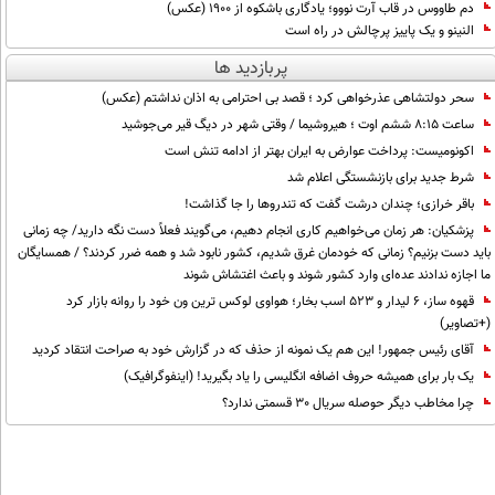
دم طاووس در قاب آرت نووو؛ یادگاری باشکوه از 1900 (عکس)
النینو و یک پاییز پرچالش در راه است
پربازدید ها
سحر دولتشاهی عذرخواهی کرد ؛ قصد بی احترامی به اذان نداشتم (عکس)
ساعت ۸:۱۵ ششم اوت ؛ هیروشیما / وقتی شهر در دیگ قیر می‌جوشید
اکونومیست: پرداخت عوارض به ایران بهتر از ادامه تنش است
شرط جدید برای بازنشستگی اعلام شد
باقر خرازی؛ چندان درشت گفت که تندروها را جا گذاشت!
پزشکیان: هر زمان می‌خواهیم کاری انجام دهیم، می‌گویند فعلاً دست نگه دارید/ چه زمانی
باید دست بزنیم؟ زمانی که خودمان غرق شدیم، کشور نابود شد و همه ضرر کردند؟ / همسایگان
ما اجازه ندادند عده‌ای وارد کشور شوند و باعث اغتشاش شوند
قهوه ساز، 6 لیدار و 523 اسب بخار؛ هواوی لوکس ترین ون خود را روانه بازار کرد
(+تصاویر)
آقای رئیس جمهور! این هم یک نمونه از حذف که در گزارش خود به صراحت انتقاد کردید
یک بار برای همیشه حروف اضافه انگلیسی را یاد بگیرید! (اینفوگرافیک)
چرا مخاطب دیگر حوصله سریال 30 قسمتی ندارد؟