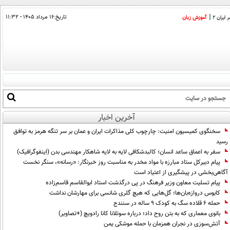
تاریخ:
۱۶ مرداد ۱۴۰۵ - ۱۱:۳۲
ایران 2
آموزش زبان
آخرین اخبار
سخنگوی کمیسیون امنیت: چارچوب کلی مذاکرات ایران و عمان بر سر تنگه هرمز به توافق
رسید
سفر به اعماق ساعد انسان؛ کالبدشکافی لایه به لایه شاهکار مهندسی بدن (اینفوگرافیک)
پیام دبیرکل ستاد مبارزه با مواد مخدر به مناسبت روز خبرنگار: «رسانه»، سنگر نخست
آگاهی‌بخشی در پیشگیری از اعتیاد است
پیام تسلیت معاون وزیر فرهنگ در پی درگذشت استاد ابوالقاسم قاسم‌زاده
کابوس دروازه‌بان‌ها؛ گل‌هایی که هیچ گلری شانسی برای مهارشان نداشت
حمله ۶ قلاده سگ به کودک ۹ ساله در سنندج
بانوی معماری که به بتن روح داد؛ درباره سوتلانا کانا رادویچ (+تصاویر)
آتش‌سوزی در نجران همزمان با حمله موشکی یمن