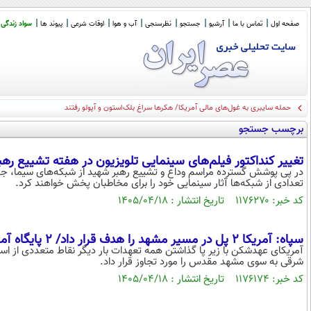
صفحه اول
تماس با ما
آرشیو
جستجو
نظرسنجی
آب و هوا
اوقات شرعی
پیوند ها
سواد زندگی
حمله سایبری به غول‌های مالی آمریکا/ هکرها سراغ بلک‌استون و آپولو رفتند
برچسب جستجو
تغییر کنداکتور فیلم‌های سینمایی تلویزیون در هفته تشییع ره
در پی پوشش گسترده مراسم وداع و تشییع رهبر شهید از شبکه‌های سیما، جدو
تعدادی از شبکه‌ها آثار سینمایی خود را برای مخاطبان پخش خواهند کرد.
کد خبر: ۱۱۷۶۲۷۰ تاریخ انتشار : ۱۴۰۵/۰۴/۱۸
سپاه: آمریکا 2 پل در مسیر مشهد را هدف قرار داد/ 2 پایگاه آمریکا در کویت و بحرین را در هم کوبیدیم/ تجلیل از مردم عراق
آمریکای عهدشکن با زیر پا گذاشتن همه تعهدات بار دیگر نقاط متعددی از اس
شرقی به سوی مشهد مقدس را مورد تجاوز قرار داد.
کد خبر: ۱۱۷۶۱۷۴ تاریخ انتشار : ۱۴۰۵/۰۴/۱۸