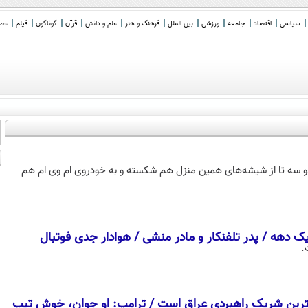
سیاسی
اقتصاد
جامعه
ورزشی
بین الملل
فرهنگ و هنر
علم و دانش
قرآن
گوناگون
فیلم
عصر 
و دو سه تا از شیشه‌های همین منزل هم شکسته و به خودروی ام وی ام هم
دهه / پدر تلفنکار و مادر منشی / هوادار جدی فوتبال
.
رگترین شریک راهبردی عراق است / ترامپ: او جوان، خوش تیپ