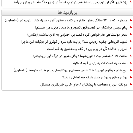
پزشکیان: اگر ارز ترجیحی را حذف نمی‌کردیم، قطعاً در زمان جنگ قحطی پیش می‌آمد
پربازدید ها
معماری که در 92 سالگی هنوز خلق می کند؛ داستان آلوارو سیزا، شاعر بتن و نور (+تصاویر)
پیام روشن پزشکیان در گفت‌و‌گوی تصویری با مرد نامرئی: من هستم!
سحر دولتشاهی عذرخواهی کرد ؛ قصد بی احترامی به اذان نداشتم (عکس)
شهید لاریجانی چگونه ردیابی شد؟ روایت تازه سردار کوثری از جزئیات این ماجرا
امروز با حافظ: گُل در بَر و مِی در کَف و معشوق به کام است
ساعت ۸:۱۵ ششم اوت ؛ هیروشیما / وقتی شهر در دیگ قیر می‌جوشید
نامه جبهه اصلاحات به رئیس قوه قضائیه
برج های دوقلوی نیویورک؛ شاخص معماری بروتالیستی برای طبقه متوسط (+تصاویر)
روغن موتور و روغن هیدرولیک چه تفاوتی دارند؟
دو نکته درباره مصاحبه با پزشکیان / جای خالی خبرنگاران مستقل