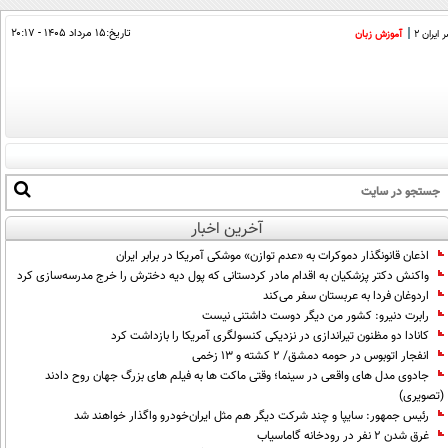
تاریخ:
۱۵ مرداد ۱۴۰۵ - ۲۰:۱۷
ایران 2
آموزش زبان
آخرین اخبار
اذعان قانونگذار دموکرات به «عدم توازن» موشکی آمریکا در برابر ایران
واکنش دکتر پزشکیان به اقدام مادر کردستانی که پول دیه دخترش را خرج مدرسه‌سازی کرد
اردوغان فردا به عربستان سفر می‌کند
رابرت دنیرو: کشور من دیگر دوست داشتنی نیست
کانادا دو مظنون تیراندازی در نزدیکی کنسولگری آمریکا را بازداشت کرد
انفجار اتوبوس در حومه دمشق/ ۲ کشته و ۱۳ زخمی
جادوی مدل های واقعی در سینما؛ وقتی ماکت ها به فیلم های بزرگ جهان روح دادند
(تصویری)
رئیس جمهور: سایپا و چند شرکت دیگر هم مثل ایران‌خودرو واگذار خواهند شد
غرق شدن ۲ نفر در رودخانه گاماسیاب