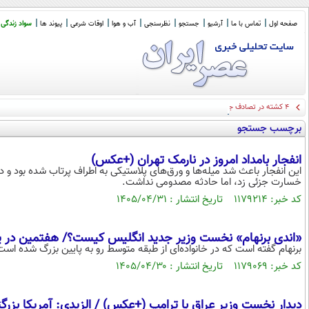
صفحه اول
تماس با ما
آرشیو
جستجو
نظرسنجی
آب و هوا
اوقات شرعی
پیوند ها
سواد زندگی
۴ کشته در تصادف جاده اهواز خرمشهر
برچسب جستجو
انفجار بامداد امروز در نارمک تهران (+عکس)
این انفجار باعث شد میله‌ها و ورق‌های پلاستیکی به اطراف پرتاب شده بود 
خسارت جزئی زد، اما حادثه مصدومی نداشت.
کد خبر: ۱۱۷۹۲۱۴ تاریخ انتشار : ۱۴۰۵/۰۴/۳۱
«اندی برنهام» نخست وزیر جدید انگلیس کیست؟/ هفتمین در یک 
برنهام گفته است که در خانواده‌ای از طبقه متوسط رو به پایین بزرگ شده است
کد خبر: ۱۱۷۹۰۶۹ تاریخ انتشار : ۱۴۰۵/۰۴/۳۰
دیدار نخست وزیر عراق با ترامپ (+عکس) / الزیدی: آمریکا بز