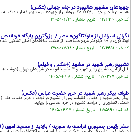
چهره‌های مشهور هالیوود در جام جهانی (عکس)
همزمان با جام جهانی ۲۰۲۶ عکس‌هایی از چهره‌های مشهور که از نزدیک به تماشای این رقابت‌ها می‌پردازند، در فضای مجازی مورد توجه قرار گرفته است.
کد خبر: ۱۱۷۶۹۲۰ تاریخ انتشار : ۱۴۰۵/۰۴/۲۱
نگرانی اسرائیل از «اوکتاگون» مصر / بزرگترین پایگاه فرمان
اوکتاگون، با 90 کیلومتر مربع مساحت، از هشت ساختمان اصلی تشکیل شده که پیرامون دو ساختمان مرکزی قرار گرفته‌اند.
کد خبر: ۱۱۷۶۴۸۱ تاریخ انتشار : ۱۴۰۵/۰۴/۱۹
تشییع رهبر شهید در مشهد (+عکس و فیلم)
قبل از این، تشییع رهبر شهید و 4 عضو خانواده در شهرهای تهران (دوشنبه)، قم (سه شنبه)، نجف و کربلا (چهارشنبه) انجام شده بود.
کد خبر: ۱۱۷۶۲۷۷ تاریخ انتشار : ۱۴۰۵/۰۴/۱۸
طواف پیکر رهبر شهید در حرم حضرت عباس (عکس)
پیکر رهبر شهید و اعضای خانواده پس از تشییع در نجف و حرم حضرت علی (ع
شدند. تصاویری از مراسم تشییع در حرم عباسی را ببینید.
کد خبر: ۱۱۷۵۹۹۰ تاریخ انتشار : ۱۴۰۵/۰۴/۱۷
سفر رئیس جمهوری فرانسه به سوریه / بازدید از مسجد اموی (+ عکس) / حضور مدی
دمشق قبل از این قرارداری با شرکت توتال فرانسه برای اکتشاف نفت در آبهای 